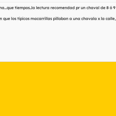
especial o porque te prohibian estar en el salon con los demas? :D
na...que tiempos..la lectura recomendad pr un chaval de 8 ó 9 
e sacaba en el Playboy eran cojonudos :D.
n que los tipicos macarrillas pillaban a una chavala x la call