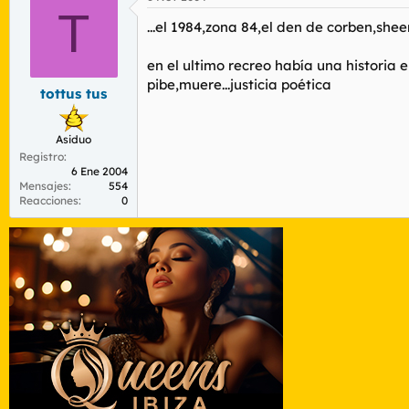
Lo de encerrada en el baño era por algo 
T
...el 1984,zona 84,el den de corben,shee
Me encanta Horacio Altuna, los comic qu
en el ultimo recreo había una historia e
pibe,muere...justicia poética
tottus tus
Asiduo
Registro
6 Ene 2004
Mensajes
554
Reacciones
0