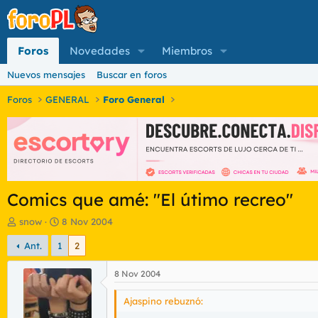
Foros
Novedades
Miembros
Nuevos mensajes
Buscar en foros
Foros
GENERAL
Foro General
Comics que amé: "El útimo recreo"
I
F
snow
8 Nov 2004
n
e
Ant.
1
2
i
c
c
h
i
a
8 Nov 2004
a
d
d
e
Ajaspino rebuznó:
o
i