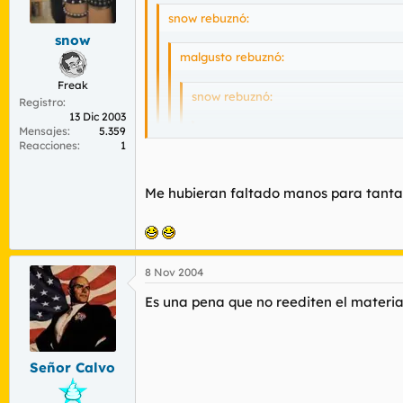
r
n
snow rebuznó:
d
i
snow
e
c
l
i
malgusto rebuznó:
t
o
Freak
e
snow rebuznó:
Registro
m
13 Dic 2003
a
Mensajes
5.359
Jacques de Molay rebuznó:
Reacciones
1
Cabrones, se me han saltado unas 
Me hubieran faltado manos para tanta 
Mis tios tenían una enorme colección
Y ese dedito desaparacía misteriosamente 
Que nostalgia... :(
Me encerraba en el baño con un radiocass
8 Nov 2004
Lo de encerrada en el baño era por alg
Es una pena que no reediten el materia
Me encanta Horacio Altuna, los comic 
Señor Calvo