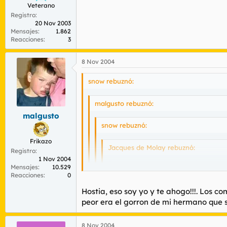
Veterano
Registro
20 Nov 2003
Mensajes
1.862
Reacciones
3
8 Nov 2004
snow rebuznó:
malgusto rebuznó:
malgusto
snow rebuznó:
Frikazo
Jacques de Molay rebuznó:
Registro
1 Nov 2004
Cabrones, se me han saltado unas la
Mensajes
10.529
Reacciones
0
Mis tios tenían una enorme colección d
Hostia, eso soy yo y te ahogo!!!. Los c
peor era el gorron de mi hermano que se
Que nostalgia... :(
Me encerraba en el baño con un radiocassett
8 Nov 2004