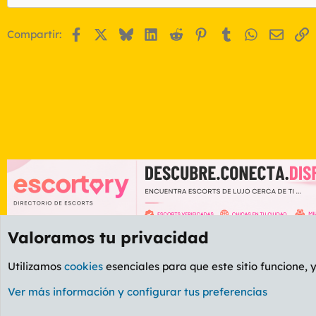
Facebook
X
Bluesky
LinkedIn
Reddit
Pinterest
Tumblr
WhatsApp
Email
E
Compartir:
Valoramos tu privacidad
Foros
GENERAL
Foro General
Utilizamos
cookies
esenciales para que este sitio funcione, 
Cookies
PL OLDSTYLE AMARILLO
Cambiar fuente
Ver más información y configurar tus preferencias