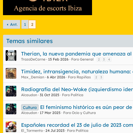
Ant.
1
2
Temas similares
Therian, la nueva pandemia que amenaza a
TrozoDeCarne
15 Feb 2026
Foro General
2
3
4
Timidez, intransigencia, naturaleza humana:
Max_Demian
6 Abr 2026
Foro Rapiñas
2
3
Radiografía del Neo-Woke (izquierdismo ident
Alcaudon
31 Oct 2025
Foro Política
El feminismo histórico es aún peor de 
Cultura
Alcaudon
17 Mar 2025
Foro Ocio y Cultura
Españoles recordad el 23 de julio de 2023 co
El_Tormento
24 Jul 2023
Foro Política