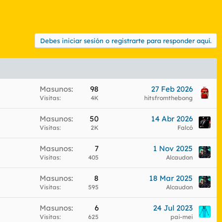
Debes iniciar sesión o registrarte para responder aquí.
Masunos
98
27 Feb 2026
Visitas
4K
hitsfromthebong
Masunos
50
14 Abr 2026
Visitas
2K
Falcó
Masunos
7
1 Nov 2025
Visitas
405
Alcaudon
Masunos
8
18 Mar 2025
Visitas
595
Alcaudon
Masunos
6
24 Jul 2023
Visitas
625
pai-mei