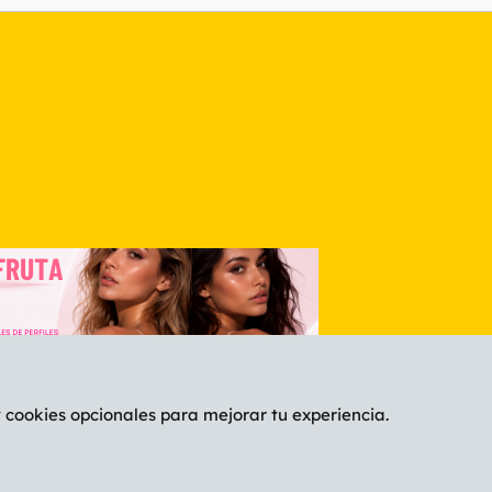
nlace
y cookies opcionales para mejorar tu experiencia.
Español (ES)
C
®
Community platform by XenForo
© 2010-2026 XenForo Ltd.