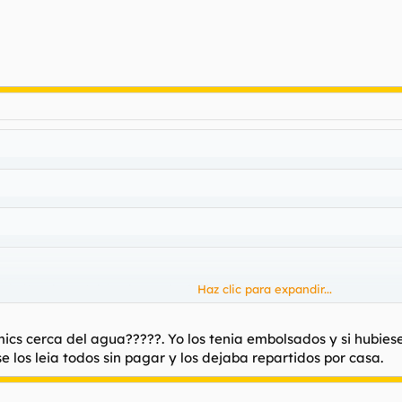
grimitas de nostalgia al recordar 1984, Zona84 o Cimoc.
Haz clic para expandir...
Haz clic para expandir...
Haz clic para expandir...
e estos tebeos, por algo los dias que pasé en su casa leyendo encerra
omics cerca del agua?????. Yo los tenia embolsados y si hubie
 los leia todos sin pagar y los dejaba repartidos por casa.
Haz clic para expandir...
e y la colección de comics de mis tios, llenaba la bañera de agua cali