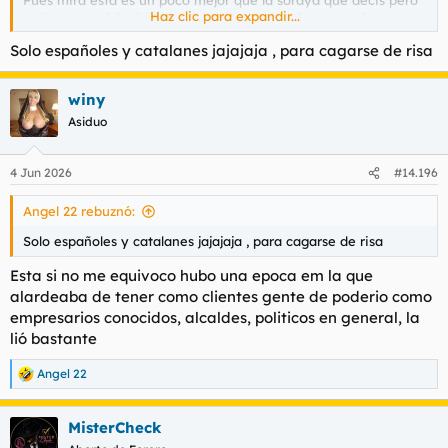
Haz clic para expandir...
es bastante del mismo estilo a 60 la media hora esta buena y
se folla bien con ella si alguien quiere contactarla mucho no
Solo españoles y catalanes jajajaja , para cagarse de risa
puedo decir yo no soy el mejor veterano
winy
Asiduo
4 Jun 2026
#14.196
Angel 22 rebuznó:
Solo españoles y catalanes jajajaja , para cagarse de risa
Esta si no me equivoco hubo una epoca em la que
alardeaba de tener como clientes gente de poderio como
empresarios conocidos, alcaldes, politicos en general, la
lió bastante
Angel 22
R
e
a
MisterCheck
c
c