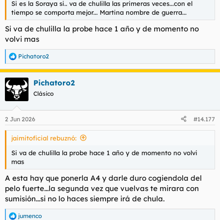
Si es la Soraya si.. va de chulilla las primeras veces...con el
l
i
tiempo se comporta mejor... Martina nombre de guerra...
t
o
e
Si va de chulilla la probe hace 1 año y de momento no
m
volvi mas
a
Pichatoro2
R
e
a
Pichatoro2
c
c
Clásico
i
o
n
2 Jun 2026
#14.177
e
s
jaimitoficial rebuznó:
:
Si va de chulilla la probe hace 1 año y de momento no volvi
mas
A esta hay que ponerla A4 y darle duro cogiendola del
pelo fuerte...la segunda vez que vuelvas te mirara con
sumisión...si no lo haces siempre irá de chula.
jumenco
R