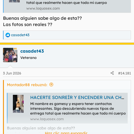
total que realmente hacen que todo mi cuerpo
www.loquosex.com
Buenas alguien sabe algo de esta??
Las fotos son reales ??
casadet43
R
e
a
casadet43
c
c
Veterano
i
o
n
3 Jun 2026
#14.181
e
s
Montador88 rebuznó:
:
HACERTE SONREÍR Y ENCENDER UNA CHISPA DE PASIÓN - LOQUOSEX.COM
Mi nombre es gomesy y espero tener contactos
interesantes. Sigo descubriendo nuevos tipos de
entrega total que realmente hacen que todo mi cuerpo
www.loquosex.com
Buenas alguien sabe algo de esta??
Haz clic para expandir...
Las fotos son reales ??