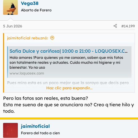
Vega38
Aborto de Forero
5 Jun 2026
#14.199
jaimitoficial rebuznó:
Sofia Dulce y cariñosa| 10:00 a 21:00 - LOQUOSEX.COM
Hola amores !Para quienes ya me conocen, saben que mis fotos
son totalmente reales y actuales. Cuido mucho mi higiene y mi
bienestar. Yo no uso
www.loquosex.com
Pues mira esta es un poco mejor que la soraya que decis pero
Haz clic para expandir...
es bastante del mismo estilo a 60 la media hora esta buena y
se folla bien con ella si alguien quiere contactarla mucho no
Pero las fotos son reales, esta buena?
puedo decir yo no soy el mejor veterano
Esta me suena de que se anunciara no? Creo q tiene hilo y
todo.
jaimitoficial
Forero del todo a cien