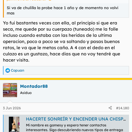
Si va de chulilla la probe hace 1 año y de momento no volvi
mas
Yo fui bastantes veces con ella, al principio si que era
seca, me quede por su cuerpazo (tuneado) me la folle
incluso cuando estaba con las heridas de la ultima
operacion, poco a poco se va soltando y pasas buenos
ratos, le va que le metas caña. A 4 con el dedo en el
culazo es un gustazo, hace dias que no voy tendré que
hacer visita.
Copuan
R
e
a
Montador88
c
c
Asiduo
i
o
n
3 Jun 2026
#14.180
e
s
HACERTE SONREÍR Y ENCENDER UNA CHISPA DE PASIÓN - LOQUOSEX.COM
:
Mi nombre es gomesy y espero tener contactos
interesantes. Sigo descubriendo nuevos tipos de entrega