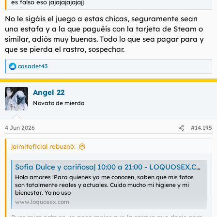
es falso eso jajajajajajajj
No le sigáis el juego a estas chicas, seguramente sean
una estafa y a la que paguéis con la tarjeta de Steam o
similar, adiós muy buenas. Todo lo que sea pagar para y
que se pierda el rastro, sospechar.
casadet43
R
e
a
Angel 22
c
c
Novato de mierda
i
o
n
4 Jun 2026
#14.195
e
s
jaimitoficial rebuznó:
:
Sofia Dulce y cariñosa| 10:00 a 21:00 - LOQUOSEX.COM
Hola amores !Para quienes ya me conocen, saben que mis fotos
son totalmente reales y actuales. Cuido mucho mi higiene y mi
bienestar. Yo no uso
www.loquosex.com
Pues mira esta es un poco mejor que la soraya que decis pero