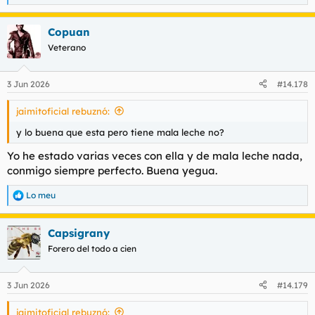
e
a
Copuan
c
c
Veterano
i
o
n
3 Jun 2026
#14.178
e
s
jaimitoficial rebuznó:
:
y lo buena que esta pero tiene mala leche no?
Yo he estado varias veces con ella y de mala leche nada,
conmigo siempre perfecto. Buena yegua.
Lo meu
R
e
a
Capsigrany
c
c
Forero del todo a cien
i
o
n
3 Jun 2026
#14.179
e
s
jaimitoficial rebuznó:
: