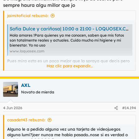
:
sempre haura algu millor que jo
jaimitoficial rebuznó:
Sofia Dulce y cariñosa| 10:00 a 21:00 - LOQUOSEX.COM
Hola amores !Para quienes ya me conocen, saben que mis fotos
son totalmente reales y actuales. Cuido mucho mi higiene y mi
bienestar. Yo no uso
www.loquosex.com
Pues mira esta es un poco mejor que la soraya que decis pero
Haz clic para expandir...
es bastante del mismo estilo a 60 la media hora esta buena y
se folla bien con ella si alguien quiere contactarla mucho no
puedo decir yo no soy el mejor veterano
AXL
Novato de mierda
4 Jun 2026
#14.194
casadet43 rebuznó:
Alguno le a pedido alguna vez una tarjeta de videojuegos
alguna lumi?joer nunca me había pasado..nose si es verdad o