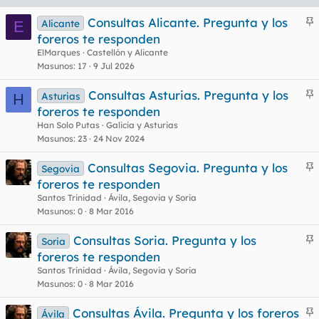
Consultas Alicante. Pregunta y los
Alicante
E
n
foreros te responden
c
ElMarques
Castellón y Alicante
l
Masunos
17
9 Jul 2026
Consultas Asturias. Pregunta y los
Asturias
H
n
foreros te responden
o
c
Han Solo Putas
Galicia y Asturias
l
Masunos
23
24 Nov 2024
Consultas Segovia. Pregunta y los
Segovia
n
foreros te responden
o
c
Santos Trinidad
Ávila, Segovia y Soria
l
Masunos
0
8 Mar 2016
Consultas Soria. Pregunta y los
Soria
n
foreros te responden
o
c
Santos Trinidad
Ávila, Segovia y Soria
l
Masunos
0
8 Mar 2016
Consultas Ávila. Pregunta y los foreros
Ávila