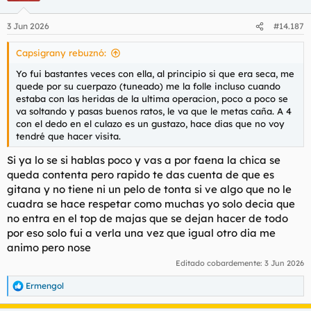
3 Jun 2026
#14.187
Capsigrany rebuznó:
Yo fui bastantes veces con ella, al principio si que era seca, me
quede por su cuerpazo (tuneado) me la folle incluso cuando
estaba con las heridas de la ultima operacion, poco a poco se
va soltando y pasas buenos ratos, le va que le metas caña. A 4
con el dedo en el culazo es un gustazo, hace dias que no voy
tendré que hacer visita.
Si ya lo se si hablas poco y vas a por faena la chica se
queda contenta pero rapido te das cuenta de que es
gitana y no tiene ni un pelo de tonta si ve algo que no le
cuadra se hace respetar como muchas yo solo decia que
no entra en el top de majas que se dejan hacer de todo
por eso solo fui a verla una vez que igual otro dia me
animo pero nose
Editado cobardemente:
3 Jun 2026
Ermengol
R
e