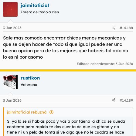
a
jaimitoficial
c
c
Forero del todo a cien
i
o
n
3 Jun 2026
#14.188
e
s
Sale mas comodo encontrar chicas menos mecanicas y
:
que se dejen hacer de todo si que igual puede ser una
buena opcion pero de las mejores que habreis follado no
lo es ni por asomo
Editado cobardemente:
3 Jun 2026
rustikon
Veterano
3 Jun 2026
#14.189
jaimitoficial rebuznó:
Si ya lo se si hablas poco y vas a por faena la chica se queda
contenta pero rapido te das cuenta de que es gitana y no
tiene ni un pelo de tonta si ve algo que no le cuadra se hace