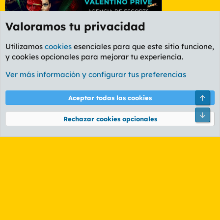
Valoramos tu privacidad
Utilizamos
cookies
esenciales para que este sitio funcione,
y cookies opcionales para mejorar tu experiencia.
Lleida
Ver más información y configurar tus preferencias
Cookies
PL OLDSTYLE AMARILLO
Cambiar fuente
Español (ES)
Arri
Aceptar todas las cookies
Contáctanos
Términos y reglas
Política de privacidad
Ayuda
R
Pie
S
Rechazar cookies opcionales
S
®
Community platform by XenForo
© 2010-2026 XenForo Ltd.