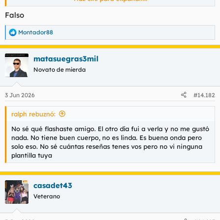
Falso
Montador88
R
e
a
matasuegras3mil
c
c
Novato de mierda
i
o
n
3 Jun 2026
#14.182
e
s
ralph rebuznó:
:
No sé qué flashaste amigo. El otro día fui a verla y no me gustó
nada. No tiene buen cuerpo, no es linda. Es buena onda pero
solo eso. No sé cuántas reseñas tenes vos pero no vi ninguna
plantilla tuya
casadet43
Veterano