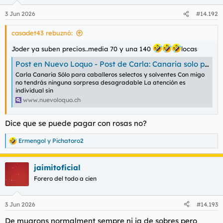
3 Jun 2026
#14.192
casadet43 rebuznó:
Joder ya suben precios..media 70 y una 140
locas
Post en Nuevo Loquo - Post de Carla: Canaria solo para caballeros selecto
Carla Canaria Sólo para caballeros selectos y solventes Con migo
no tendrás ninguna sorpresa desagradable La atención es
individual sin
www.nuevoloquo.ch
Dice que se puede pagar con rosas no?
Ermengol
y
Pichatoro2
R
e
a
jaimitoficial
c
c
Forero del todo a cien
i
o
n
3 Jun 2026
#14.193
e
s
De mugrons normalment sempre ni ja de sobres pero