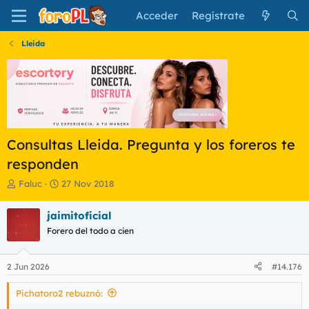
Acceder
Regístrate
Lleida
Consultas Lleida. Pregunta y los foreros te
responden
I
F
Faluc
27 Nov 2018
n
e
i
c
jaimitoficial
c
h
Forero del todo a cien
i
a
a
d
d
e
2 Jun 2026
#14.176
o
i
r
n
Pichatoro2 rebuznó:
d
i
e
c