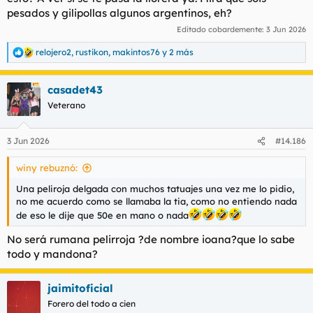
pesados y gilipollas algunos argentinos, eh?
Editado cobardemente:
3 Jun 2026
relojero2
,
rustikon
,
makintos76
y 2 más
R
e
a
casadet43
c
c
Veterano
i
o
n
3 Jun 2026
#14.186
e
s
winy rebuznó:
:
Una peliroja delgada con muchos tatuajes una vez me lo pidio,
no me acuerdo como se llamaba la tia, como no entiendo nada
de eso le dije que 50e en mano o nada
No será rumana pelirroja ?de nombre ioana?que lo sabe
todo y mandona?
jaimitoficial
Forero del todo a cien