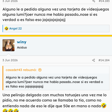
3 Jun 2026
#14.183
Alguno le a pedido alguna vez una tarjeta de videojuegos
alguna lumi?joer nunca me había pasado..nose si es
verdad o es falso eso jajajajajajajj
Angel 22
R
e
a
winy
c
c
Asiduo
i
o
n
3 Jun 2026
#14.184
e
s
casadet43 rebuznó:
:
Alguno le a pedido alguna vez una tarjeta de videojuegos
alguna lumi?joer nunca me había pasado..nose si es verdad o
es falso eso jajajajajajajj
Una peliroja delgada con muchos tatuajes una vez me lo
pidio, no me acuerdo como se llamaba la tia, como no
entiendo nada de eso le dije que 50e en mano o nada