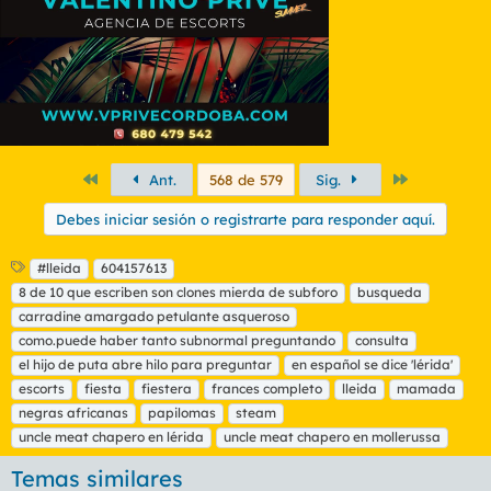
Primero
Último
Ant.
568 de 579
Sig.
Debes iniciar sesión o registrarte para responder aquí.
E
#lleida
604157613
t
8 de 10 que escriben son clones mierda de subforo
busqueda
i
carradine amargado petulante asqueroso
q
como.puede haber tanto subnormal preguntando
consulta
u
el hijo de puta abre hilo para preguntar
e
en español se dice 'lérida'
t
escorts
fiesta
fiestera
frances completo
lleida
mamada
a
negras africanas
papilomas
steam
s
uncle meat chapero en lérida
uncle meat chapero en mollerussa
Temas similares