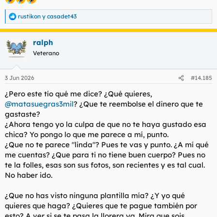
rustikon
y
casadet43
R
e
a
ralph
c
c
Veterano
i
o
n
3 Jun 2026
#14.185
e
s
¿Pero este tío qué me dice? ¿Qué quieres,
:
@matasuegras3mil
? ¿Que te reembolse el dinero que te
gastaste?
¿Ahora tengo yo la culpa de que no te haya gustado esa
chica? Yo pongo lo que me parece a mí, punto.
¿Que no te parece "linda"? Pues te vas y punto. ¿A mí qué
me cuentas? ¿Que para ti no tiene buen cuerpo? Pues no
te la folles, esas son sus fotos, son recientes y es tal cual.
No haber ido.
¿Que no has visto ninguna plantilla mía? ¿Y yo qué
quieres que haga? ¿Quieres que te pague también por
esto? A ver si se te pasa la llorera ya. Mira que sois