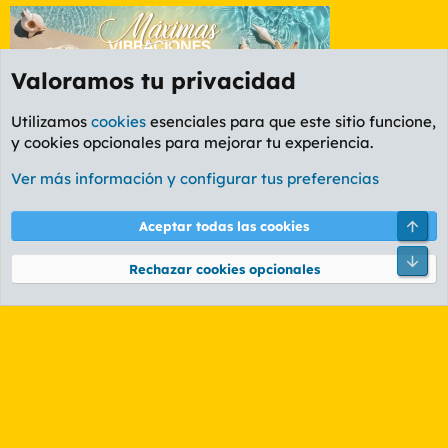
Valoramos tu privacidad
Utilizamos
cookies
esenciales para que este sitio funcione,
y cookies opcionales para mejorar tu experiencia.
Foro General
Ver más información y configurar tus preferencias
Cookies
PL OLDSTYLE AMARILLO
Cambiar fuente
Español (ES)
Arri
Aceptar todas las cookies
Contáctanos
Términos y reglas
Política de privacidad
Ayuda
R
Pie
S
Rechazar cookies opcionales
S
®
Community platform by XenForo
© 2010-2026 XenForo Ltd.