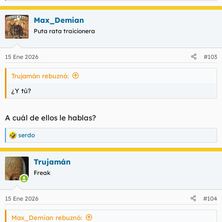
e
a
Max_Demian
c
c
Puta rata traicionera
i
o
n
15 Ene 2026
#103
e
s
Trujamán rebuznó:
:
¿Y tú?
A cuál de ellos le hablas?
serdo
R
e
a
Trujamán
c
c
Freak
i
o
n
15 Ene 2026
#104
e
s
Max_Demian rebuznó:
: