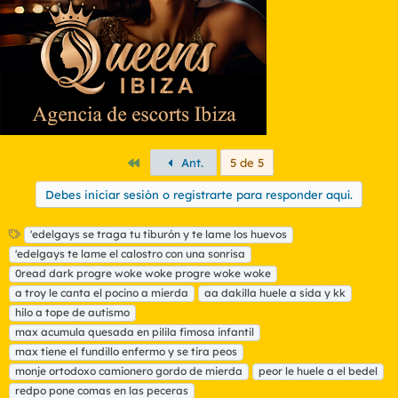
Primero
Ant.
5 de 5
Debes iniciar sesión o registrarte para responder aquí.
E
'edelgays se traga tu tiburón y te lame los huevos
t
'edelgays te lame el calostro con una sonrisa
i
0read dark progre woke woke progre woke woke
q
a troy le canta el pocino a mierda
aa dakilla huele a sida y kk
u
hilo a tope de autismo
e
t
max acumula quesada en pilila fimosa infantil
a
max tiene el fundillo enfermo y se tira peos
s
monje ortodoxo camionero gordo de mierda
peor le huele a el bedel
redpo pone comas en las peceras