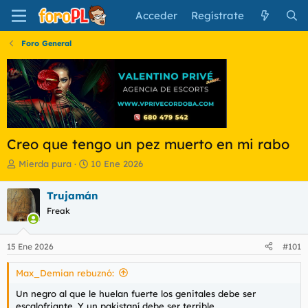
Acceder
Regístrate
Foro General
Creo que tengo un pez muerto en mi rabo
I
F
Mierda pura
10 Ene 2026
n
e
i
c
Trujamán
c
h
Freak
i
a
a
d
d
e
15 Ene 2026
#101
o
i
r
n
Max_Demian rebuznó:
d
i
e
c
Un negro al que le huelan fuerte los genitales debe ser
l
i
escalofriante. Y un pakistaní debe ser terrible.