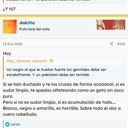
t
o
e
¿Y tú?
m
a
dakilla
Puta loca del coño
15 Ene 2026
#102
Hoy
Max_Demian rebuznó:
Un negro al que le huelan fuerte los genitales debe ser
escalofriante. Y un pakistaní debe ser terrible.
Si se han duchado y te los cruzas de forma ocasional, si es
sudor limpio, te quedas olfateando como un gato sin asco
puro.
Pero si no es sudor limpio, si es acumulación de todo....
Blanco, negro o amarillo, es horrible. Sobre todo el olor a
cuero cabelludo.
serdo
R