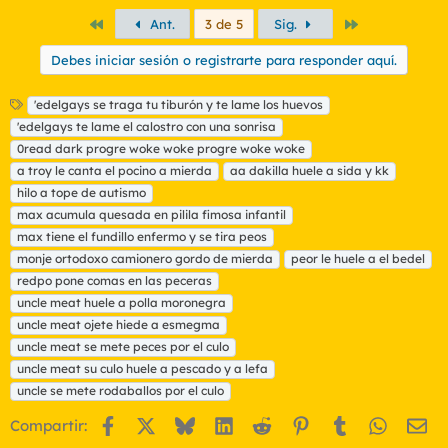
Primero
Último
Ant.
3 de 5
Sig.
Debes iniciar sesión o registrarte para responder aquí.
E
'edelgays se traga tu tiburón y te lame los huevos
t
'edelgays te lame el calostro con una sonrisa
i
0read dark progre woke woke progre woke woke
q
a troy le canta el pocino a mierda
aa dakilla huele a sida y kk
u
hilo a tope de autismo
e
t
max acumula quesada en pilila fimosa infantil
a
max tiene el fundillo enfermo y se tira peos
s
monje ortodoxo camionero gordo de mierda
peor le huele a el bedel
redpo pone comas en las peceras
uncle meat huele a polla moronegra
uncle meat ojete hiede a esmegma
uncle meat se mete peces por el culo
uncle meat su culo huele a pescado y a lefa
uncle se mete rodaballos por el culo
Facebook
X
Bluesky
LinkedIn
Reddit
Pinterest
Tumblr
WhatsA
Em
Compartir: