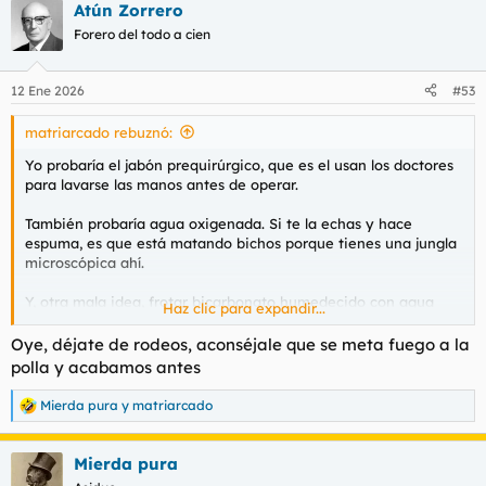
Atún Zorrero
Forero del todo a cien
12 Ene 2026
#53
matriarcado rebuznó:
Yo probaría el jabón prequirúrgico, que es el usan los doctores
para lavarse las manos antes de operar.
También probaría agua oxigenada. Si te la echas y hace
espuma, es que está matando bichos porque tienes una jungla
microscópica ahí.
Y, otra mala idea, frotar bicarbonato humedecido con agua
Haz clic para expandir...
alrededor del glande, te puede hacer un peeling fantástico!
Oye, déjate de rodeos, aconséjale que se meta fuego a la
Todos estos sistemas pueden generar irritación y picor, pero no
polla y acabamos antes
creo que se te caiga la pisha
Mierda pura
y
matriarcado
R
e
a
Mierda pura
c
c