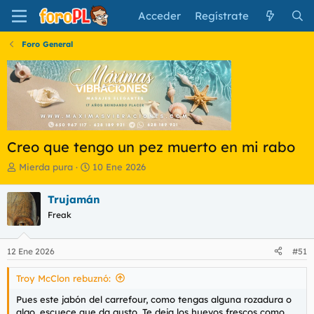
Acceder
Regístrate
Foro General
Creo que tengo un pez muerto en mi rabo
I
F
Mierda pura
10 Ene 2026
n
e
i
c
Trujamán
c
h
Freak
i
a
a
d
d
e
12 Ene 2026
#51
o
i
r
n
Troy McClon rebuznó:
d
i
e
c
Pues este jabón del carrefour, como tengas alguna rozadura o
l
i
algo, escuece que da gusto. Te deja los huevos frescos como