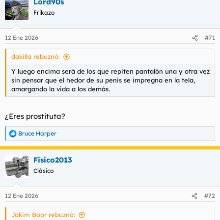
Lord90s
c
c
Frikazo
i
o
n
12 Ene 2026
#71
e
s
dakilla rebuznó:
:
Y luego encima será de los que repiten pantalón una y otra vez
sin pensar que el hedor de su penis se impregna en la tela,
amargando la vida a los demás.
¿Eres prostituta?
Bruce Harper
R
e
a
Fisico2013
c
c
Clásico
i
o
n
12 Ene 2026
#72
e
s
Jakim Boor rebuznó:
: