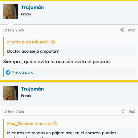
a
Trujamán
c
c
Freak
i
o
n
12 Ene 2026
#62
e
s
Mierda pura rebuznó:
:
Doctor aconseja amputar?
Siempre, quien evita la ocasión evita el pecado.
Mierda pura
R
e
a
Trujamán
c
c
Freak
i
o
n
12 Ene 2026
#63
e
s
Max_Demian rebuznó:
:
Mientras no tengas un pájaro azul en el corazón puedes