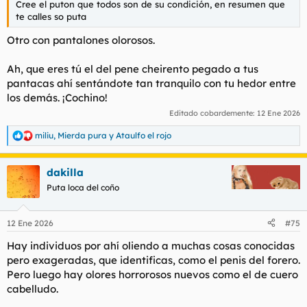
Cree el puton que todos son de su condición, en resumen que
te calles so puta
Otro con pantalones olorosos.
Ah, que eres tú el del pene cheirento pegado a tus
pantacas ahí sentándote tan tranquilo con tu hedor entre
los demás. ¡Cochino!
Editado cobardemente:
12 Ene 2026
miliu
,
Mierda pura
y
Ataulfo el rojo
R
e
a
dakilla
c
c
Puta loca del coño
i
o
n
12 Ene 2026
#75
e
s
Hay individuos por ahí oliendo a muchas cosas conocidas
:
pero exageradas, que identificas, como el penis del forero.
Pero luego hay olores horrorosos nuevos como el de cuero
cabelludo.