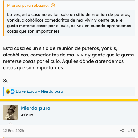
Mierda pura rebuznó:
Lo ves, esta casa no es tan solo un sitio de reunión de puteros,
yonkis, alcohólicos comedoritos de mal vivir y gente que le
gusta meterse cosas por el culo, de vez en cuando aprendemos
cosas que son importantes
Esta casa es un sitio de reunión de puteros, yonkis,
alcohólicos, comedoritos de mal vivir y gente que le gusta
meterse cosas por el culo. Aquí es dónde aprendemos
cosas que son importantes.
Sí.
Llaverizado
y
Mierda pura
R
e
a
Mierda pura
c
c
Asiduo
i
o
n
12 Ene 2026
#58
e
s