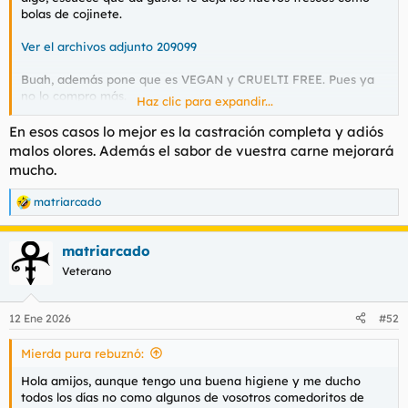
t
o
bolas de cojinete.
e
m
Ver el archivos adjunto 209099
a
Buah, además pone que es VEGAN y CRUELTI FREE. Pues ya
no lo compro más.
Haz clic para expandir...
En esos casos lo mejor es la castración completa y adiós
malos olores. Además el sabor de vuestra carne mejorará
mucho.
matriarcado
R
e
a
matriarcado
c
c
Veterano
i
o
n
12 Ene 2026
#52
e
s
Mierda pura rebuznó:
:
Hola amijos, aunque tengo una buena higiene y me ducho
todos los días no como algunos de vosotros comedoritos de