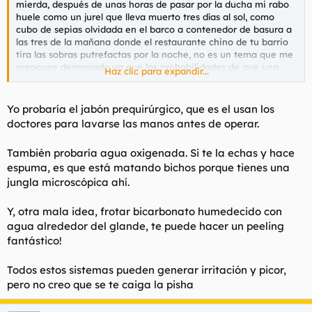
mierda, después de unas horas de pasar por la ducha mi rabo
huele como un jurel que lleva muerto tres días al sol, como
Sí, que me da mucho gusto en los güevos.
cubo de sepias olvidada en el barco a contenedor de basura a
las tres de la mañana donde el restaurante chino de tu barrio
tira las sobras putrefactas por la noche, no es un tema que me
A los que os huele la zona esa, usad jabones de los que usa la
preocupe demasiado ya que las probabilidades de que una
Haz clic para expandir...
puta de vuestra madre cuando tiene mierdas en la coñata. Si
fémina me chupe el rabo son las mismas que un chiste de
no tenéis, entráis al clarel y gritáis
"buenas, me manda mi
@Benito
sea gracioso, solo tengo curiosidad por saber a
madre a por un jabón de higiene íntima pal picor de coñata"
. Y
cuantos de vosotros os pasa los mismo?
Yo probaría el jabón prequirúrgico, que es el usan los
la dependienta ya sabrá qué hacer.
doctores para lavarse las manos antes de operar.
También probaría agua oxigenada. Si te la echas y hace
espuma, es que está matando bichos porque tienes una
jungla microscópica ahí.
Y, otra mala idea, frotar bicarbonato humedecido con
agua alrededor del glande, te puede hacer un peeling
fantástico!
Todos estos sistemas pueden generar irritación y picor,
pero no creo que se te caiga la pisha