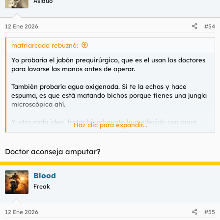
Asiduo
i
o
n
12 Ene 2026
#54
e
s
matriarcado rebuznó:
:
Yo probaría el jabón prequirúrgico, que es el usan los doctores
para lavarse las manos antes de operar.
También probaría agua oxigenada. Si te la echas y hace
espuma, es que está matando bichos porque tienes una jungla
microscópica ahí.
Y, otra mala idea, frotar bicarbonato humedecido con agua
Haz clic para expandir...
alrededor del glande, te puede hacer un peeling fantástico!
Todos estos sistemas pueden generar irritación y picor, pero no
Doctor aconseja amputar?
creo que se te caiga la pisha
Blood
Freak
12 Ene 2026
#55