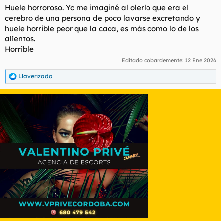
Huele horroroso. Yo me imaginé al olerlo que era el
cerebro de una persona de poco lavarse excretando y
huele horrible peor que la caca, es más como lo de los
alientos.
Horrible
Editado cobardemente:
12 Ene 2026
Llaverizado
R
e
a
c
c
i
o
n
e
s
: