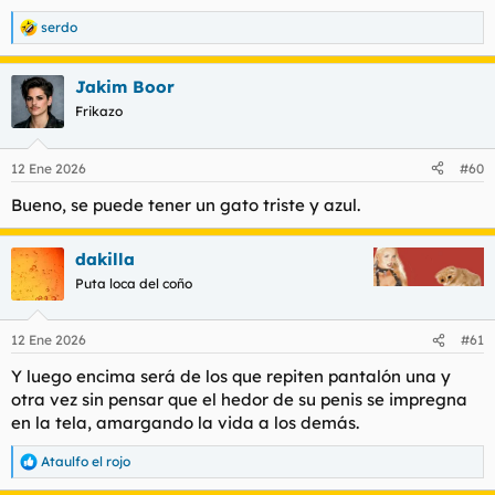
serdo
R
e
a
Jakim Boor
c
c
Frikazo
i
o
n
12 Ene 2026
#60
e
s
Bueno, se puede tener un gato triste y azul.
:
dakilla
Puta loca del coño
12 Ene 2026
#61
Y luego encima será de los que repiten pantalón una y
otra vez sin pensar que el hedor de su penis se impregna
en la tela, amargando la vida a los demás.
Ataulfo el rojo
R
e