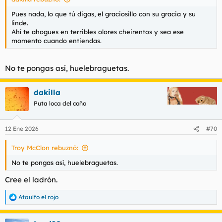
Pues nada, lo que tú digas, el graciosillo con su gracia y su
linde.
Ahí te ahogues en terribles olores cheirentos y sea ese
momento cuando entiendas.
No te pongas así, huelebraguetas.
dakilla
Puta loca del coño
12 Ene 2026
#70
Troy McClon rebuznó:
No te pongas así, huelebraguetas.
Cree el ladrón.
Ataulfo el rojo
R
e
a