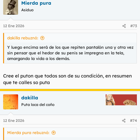
Mierda pura
c
c
Asiduo
i
o
n
12 Ene 2026
#73
e
s
dakilla rebuznó:
:
Y luego encima será de los que repiten pantalón una y otra vez
sin pensar que el hedor de su penis se impregna en la tela,
amargando la vida a los demás.
Cree el puton que todos son de su condición, en resumen
que te calles so puta
dakilla
Puta loca del coño
12 Ene 2026
#74
Mierda pura rebuznó: