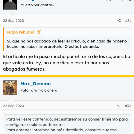
Muerto por dentro+
pensaron que el Estado español iba a
despenalizar el consumo y cultivo de
22 Sep 2020
#31
cannabis.​
redpo rebuznó:
Pero nada esta más lejos de la
Sí, que no has acabado de leer el artículo, o en caso de haberlo
realidad. Existe un entramado legal
hecho, no sabes interpretarlo. O estás troleando.
vigente que desmitifica la creencia de
El artículo me lo paso mucho por el forro de los cojones. Lo
que estamos cerca de la legalización
que vale es la ley, no un artículo escrito por unos
del cannabis.​
abogados fumetas.
Max_Demian
Redpo, tenemos un problema.
Puta rata traicionera
22 Sep 2020
#32
Para ver este contenido, necesitaremos su consentimiento para
configurar cookies de terceros.
Para obtener información más detallada, consulte nuestra