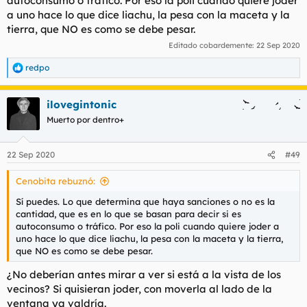
autoconsumo o tráfico. Por eso la poli cuando quiere joder
a uno hace lo que dice liachu, la pesa con la maceta y la
tierra, que NO es como se debe pesar.
Editado cobardemente:
22 Sep 2020
redpo
R
e
a
ilovegintonic
c
c
Muerto por dentro+
i
o
n
22 Sep 2020
#49
e
s
Cenobita rebuznó:
:
Sí puedes. Lo que determina que haya sanciones o no es la
cantidad, que es en lo que se basan para decir si es
autoconsumo o tráfico. Por eso la poli cuando quiere joder a
uno hace lo que dice liachu, la pesa con la maceta y la tierra,
que NO es como se debe pesar.
¿No deberían antes mirar a ver si está a la vista de los
vecinos? Si quisieran joder, con moverla al lado de la
ventana ya valdría.