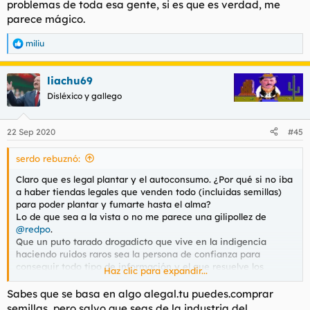
problemas de toda esa gente, si es que es verdad, me
parece mágico.
miliu
R
e
a
liachu69
c
c
Disléxico y gallego
i
o
n
22 Sep 2020
#45
e
s
serdo rebuznó:
:
Claro que es legal plantar y el autoconsumo. ¿Por qué si no iba
a haber tiendas legales que venden todo (incluidas semillas)
para poder plantar y fumarte hasta el alma?
Lo de que sea a la vista o no me parece una gilipollez de
@redpo
.
Que un puto tarado drogadicto que vive en la indigencia
haciendo ruidos raros sea la persona de confianza para
conseguir todo tipo de información y el que resuelve los
Haz clic para expandir...
problemas de toda esa gente, si es que es verdad, me parece
mágico.
Sabes que se basa en algo alegal.tu puedes.comprar
semillas ,pero salvo que seas de la industria del