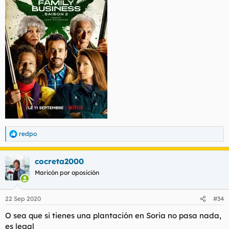
redpo
R
e
a
cocreta2000
c
c
Maricón por oposición
i
o
n
22 Sep 2020
#34
e
s
O sea que si tienes una plantación en Soria no pasa nada,
:
es legal