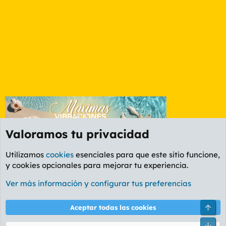
Valoramos tu privacidad
Utilizamos
cookies
esenciales para que este sitio funcione,
y cookies opcionales para mejorar tu experiencia.
Foro General
Ver más información y configurar tus preferencias
Cookies
PL OLDSTYLE AMARILLO
Cambiar fuente
Español (ES)
Arri
Aceptar todas las cookies
Contáctanos
Términos y reglas
Política de privacidad
Ayuda
R
Pie