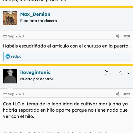
Max_Demian
Puta rata traicionera
22 Sep 2020
#28
Habéis escudriñado el artículo con el churuzo en la puerta.
redpo
R
e
a
ilovegintonic
c
c
Muerto por dentro+
i
o
n
22 Sep 2020
#29
e
s
Con ILG el tema de la legalidad de cultivar marijuana ya
:
habría separado en hilo aparte porque no tiene nada que
ver con el hilo.