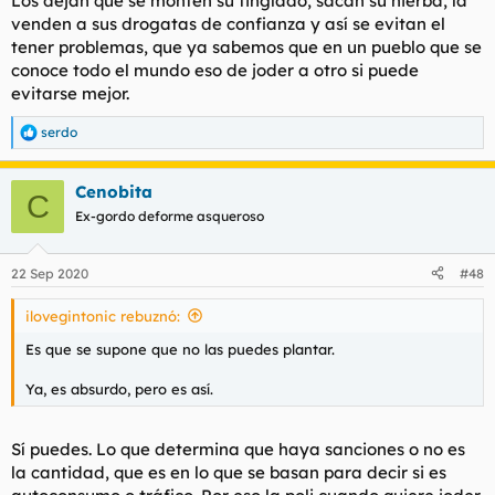
Los dejan que se monten su tinglado, sacan su hierba, la
venden a sus drogatas de confianza y así se evitan el
tener problemas, que ya sabemos que en un pueblo que se
conoce todo el mundo eso de joder a otro si puede
evitarse mejor.
serdo
R
e
a
Cenobita
c
C
c
Ex-gordo deforme asqueroso
i
o
n
22 Sep 2020
#48
e
s
ilovegintonic rebuznó:
:
Es que se supone que no las puedes plantar.
Ya, es absurdo, pero es así.
Sí puedes. Lo que determina que haya sanciones o no es
la cantidad, que es en lo que se basan para decir si es