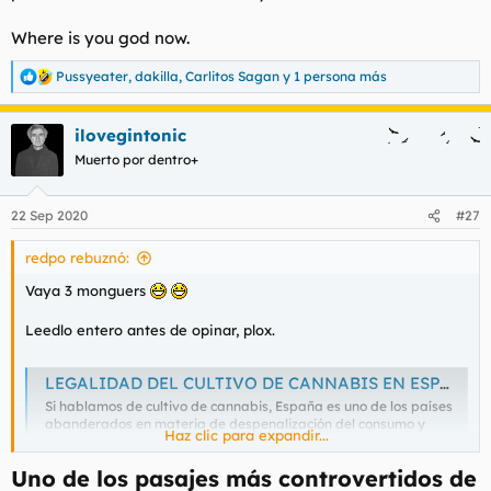
l
i
Where is you god now.
t
o
e
m
Pussyeater
,
dakilla
,
Carlitos Sagan
y 1 persona más
R
a
e
a
ilovegintonic
c
c
Muerto por dentro+
i
o
n
22 Sep 2020
#27
e
s
redpo rebuznó:
:
Vaya 3 monguers
Leedlo entero antes de opinar, plox.
LEGALIDAD DEL CULTIVO DE CANNABIS EN ESPAÑA
Si hablamos de cultivo de cannabis, España es uno de los países
abanderados en materia de despenalización del consumo y
Haz clic para expandir...
cultivo de la marihuana.
loronoabogados.com
Uno de los pasajes más controvertidos de