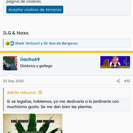
página de cookies
.
Aceptar cookies de terceros
ILG & Naxo.
Sheik Yerbouti
y
Sir Ano de Bergerac
R
e
a
liachu69
c
c
Disléxico y gallego
i
o
n
22 Sep 2020
#33
e
s
dakilla rebuznó:
:
Si se legaliza, hablamos, yo me dedicaría a la jardinería con
muchísimo gusto. Se me dan bien las plantas.