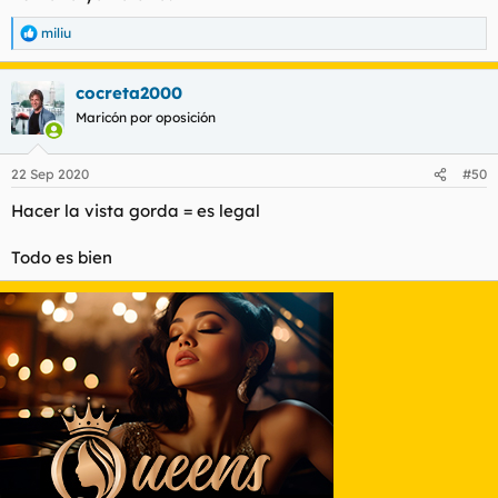
miliu
R
e
a
cocreta2000
c
c
Maricón por oposición
i
o
n
22 Sep 2020
#50
e
s
Hacer la vista gorda = es legal
:
Todo es bien