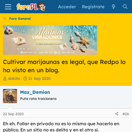
Acceder
Regístrate
Foro General
Cultivar marijaunas es legal, que Redpo lo
ha visto en un blog.
I
F
dakilla
21 Sep 2020
n
e
i
c
Max_Demian
c
h
Puta rata traicionera
i
a
a
d
d
e
22 Sep 2020
#26
o
i
r
n
Eh eh. Follar en privado no es lo mismo que hacerlo en
d
i
público. En un sitio no es delito y en el otro sí.
e
c