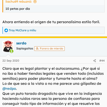
liachu69 rebuznó:
10 petas por día
Ahora entiendo el origen de tu personalísimo estilo foril.
Troy McClure
y
miliu
R
e
a
serdo
c
c
Soplagaitas
Forero de mierda
i
o
n
22 Sep 2020
#44
e
s
Claro que es legal plantar y el autoconsumo. ¿Por qué si
:
no iba a haber tiendas legales que venden todo (incluidas
semillas) para poder plantar y fumarte hasta el alma?
Lo de que sea a la vista o no me parece una gilipollez de
@redpo
.
Que un puto tarado drogadicto que vive en la indigencia
haciendo ruidos raros sea la persona de confianza para
conseguir todo tipo de información y el que resuelve los