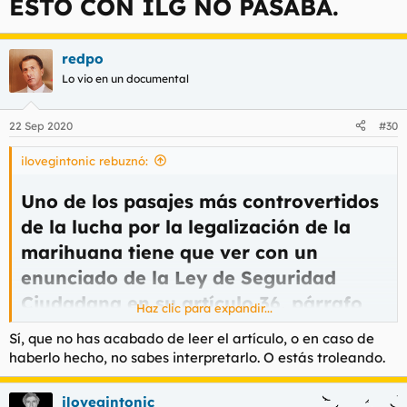
ESTO CON ILG NO PASABA.
redpo
Lo vio en un documental
22 Sep 2020
#30
ilovegintonic rebuznó:
Uno de los pasajes más controvertidos
de la lucha por la legalización de la
marihuana tiene que ver con un
enunciado de la Ley de Seguridad
Ciudadana en su artículo 36, párrafo
Haz clic para expandir...
18. En este artículo se expresa que
Sí, que no has acabado de leer el artículo, o en caso de
“sólo se sanciona el cultivo de
haberlo hecho, no sabes interpretarlo. O estás troleando.
cannabis en lugares visibles al
público”
. Al leer esto muchas personas
ilovegintonic