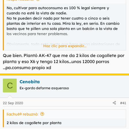
No, cultivar para autoconsumo es 100 % legal siempre y
cuando no esté la vista de nadie.
No te pueden decir nada por tener cuatro o cinco o seis
plantas de interior en tu casa. Mira la ley, en serio. En cambio
basta que te pillen una sola planta en un balcón a la vista de
los vecinos para tener problemas.
Obviamente, toda esta gente que hace mega plantaciones de
Haz clic para expandir...
interior no pueden acogerse al principio de autoconsumo.
Que bien. Plantó AK-47 que me da 2 kilos de cogollete por
Llevo un mes haciendo labores de investigación al respecto
planta y eso X6 y tengo 12 kilos...unos 12000 porros
porque un amigo mío quiere plantar y está un poco acojonado.
...pa.consumo propio xd
He tirado de dos abogados y de un picoleto y se reafirman en
lo que he escrito, de hecho he escrito esto en base a lo que me
han dicho ellos.
Cenobita
C
Ex-gordo deforme asqueroso
Ah, con respecto a las adicciones las que más me acojonan son
la heroína la cocaína y el alcohol, por este orden. Suerte que de
momento me he librado de todas ellas.
22 Sep 2020
#41
liachu69 rebuznó:
2 kilos de cogollete por planta