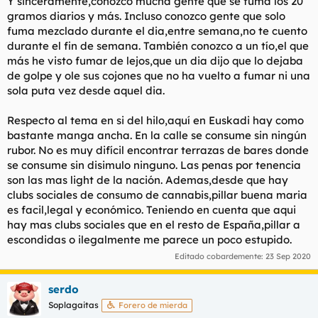
Y sinceramente,conozco mucha gente que se fuma los 20
gramos diarios y más. Incluso conozco gente que solo
fuma mezclado durante el dia,entre semana,no te cuento
durante el fin de semana. También conozco a un tío,el que
más he visto fumar de lejos,que un dia dijo que lo dejaba
de golpe y ole sus cojones que no ha vuelto a fumar ni una
sola puta vez desde aquel dia.
Respecto al tema en si del hilo,aquí en Euskadi hay como
bastante manga ancha. En la calle se consume sin ningún
rubor. No es muy difícil encontrar terrazas de bares donde
se consume sin disimulo ninguno. Las penas por tenencia
son las mas light de la nación. Ademas,desde que hay
clubs sociales de consumo de cannabis,pillar buena maria
es facil,legal y económico. Teniendo en cuenta que aqui
hay mas clubs sociales que en el resto de España,pillar a
escondidas o ilegalmente me parece un poco estupido.
Editado cobardemente:
23 Sep 2020
serdo
Soplagaitas
Forero de mierda