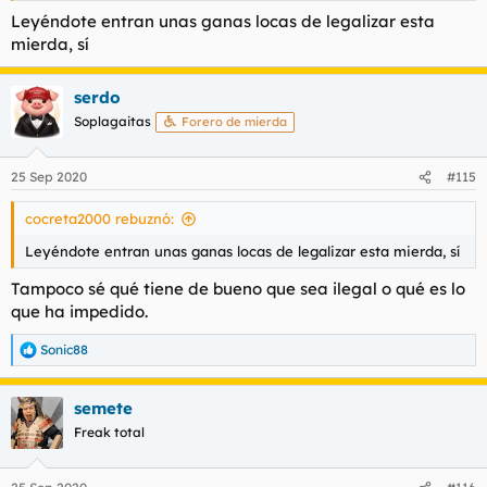
tampoco vi grandes resultados. El instituto abandonado.
Leyéndote entran unas ganas locas de legalizar esta
3 meses en los que tuve un petardo encendido en la boca
mierda, sí
prácticamente en todo momento, vida de sofá y comer
guarrerías a kilos.
No hace falta decir que quedé subnormal.
serdo
Soplagaitas
Forero de mierda
Como ha dicho
@hitsfromthebong
, darle seria y
permanentemente a la marihuana es incompatible con llevar
una vida normal.
25 Sep 2020
#115
Los que fuman bastante durante toda su vida son como un
cocreta2000 rebuznó:
puto pez en el acuario del salón, sin contar que algún brote o
mierda han tenido en la cabeza.
Leyéndote entran unas ganas locas de legalizar esta mierda, sí
Tampoco sé qué tiene de bueno que sea ilegal o qué es lo
que ha impedido.
Sonic88
R
e
a
semete
c
c
Freak total
i
o
n