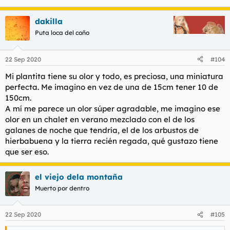
mierda de ley de seguridad ciudadana que introdujo en su
redacción la gilipollez esa de "lugares visibles al público" que a
dakilla
parte de subjetivo, y al no estar regulado en ningún otro lugar
Puta loca del coño
los no visibles, da esa sensación de que es legal plantar
Marihuana "si no se ve" y es para autoconsumo.
22 Sep 2020
#104
Al final el marrón va para los jueces y, bueno, con un poco de
sentido común sacas en claro que si no llamas la atención y te
Mi plantita tiene su olor y todo, es preciosa, una miniatura
fumas tus porritos en casa sin meterte con nadie, no va a ir la
perfecta. Me imagino en vez de una de 15cm tener 10 de
benemérita con las metraquetas para detenerte, pero LEGAL
150cm.
no es.
A mí me parece un olor súper agradable, me imagino ese
olor en un chalet en verano mezclado con el de los
galanes de noche que tendría, el de los arbustos de
hierbabuena y la tierra recién regada, qué gustazo tiene
que ser eso.
el viejo dela montaña
Muerto por dentro
22 Sep 2020
#105