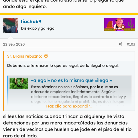
ando algo inquieto.
liachu69
Disléxico y gallego
22 Sep 2020
#103
Sr. Brans rebuznó:
Deberíais diferenciar lo que es legal, de lo ilegal o alegal:
«alegal» no es lo mismo que «ilegal»
Estos términos no son sinónimos, por lo que no es
adecuado emplearlos indistintamente. Según el
diccionario académico, ilegal es lo contrario a la ley y
alegal es lo no regulado ni prohibido, es decir, lo que
Haz clic para expandir...
funciona sin haber sido reglamentado legalmente. Sin
embargo, en lo medios de...
si lees las noticias cuando trincan a alguien(y he visto
www.fundeu.es
detenciones por una mera maceta)todas las denuncias
vienen de vecinos que huelen que jode en el piso de el tio
El problema de este galimatías es, por un lado, que el cultivo de
raro de al lado.
autoconsumo no está verdaderamente regulado y por otro la