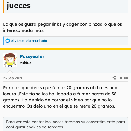
jueces
Lo que os gusta pegar links y coger con pinzas lo que os
interesa nada más.
el viejo dela montaña
R
e
a
Pussyeater
c
c
Asiduo
i
o
n
23 Sep 2020
#108
e
s
Para los que decis que fumar 20 gramos al dia es una
:
locura...Este tío se los ha llegado a fumar hasta de 38
gramos. Ha debido de borrar el video por que no lo
encuentro. Os dejo uno en el que se mete 20 gramos.
Para ver este contenido, necesitaremos su consentimiento para
configurar cookies de terceros.