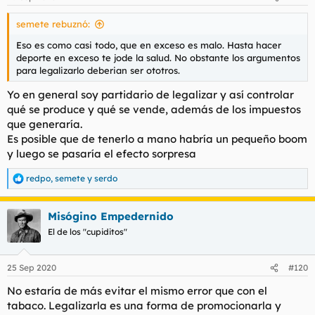
semete rebuznó:
Eso es como casi todo, que en exceso es malo. Hasta hacer
deporte en exceso te jode la salud. No obstante los argumentos
para legalizarlo deberian ser ototros.
Yo en general soy partidario de legalizar y así controlar
qué se produce y qué se vende, además de los impuestos
que generaría.
Es posible que de tenerlo a mano habría un pequeño boom
y luego se pasaría el efecto sorpresa
redpo
,
semete
y
serdo
R
e
a
Misógino Empedernido
c
c
El de los "cupiditos"
i
o
n
25 Sep 2020
#120
e
s
No estaría de más evitar el mismo error que con el
:
tabaco. Legalizarla es una forma de promocionarla y