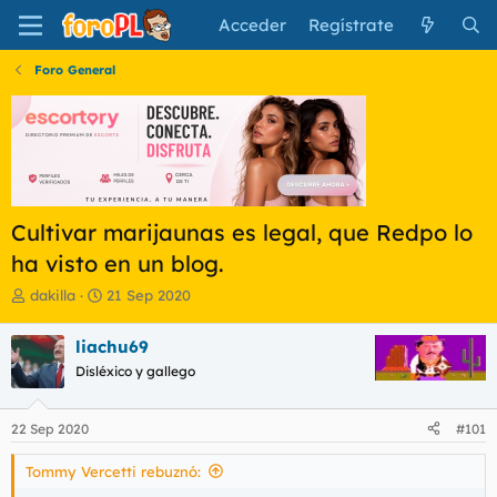
Acceder
Regístrate
Foro General
Cultivar marijaunas es legal, que Redpo lo
ha visto en un blog.
I
F
dakilla
21 Sep 2020
n
e
i
c
liachu69
c
h
Disléxico y gallego
i
a
a
d
d
e
22 Sep 2020
#101
o
i
r
n
Tommy Vercetti rebuznó:
d
i
e
c