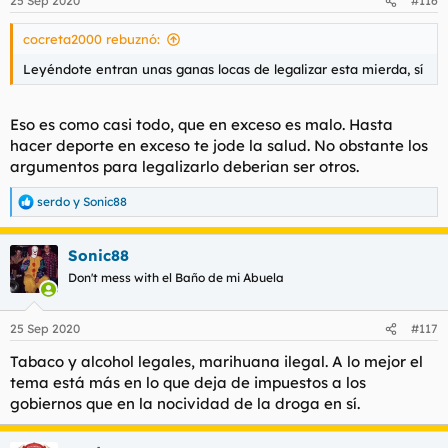
25 Sep 2020
#116
e
s
cocreta2000 rebuznó:
:
Leyéndote entran unas ganas locas de legalizar esta mierda, sí
Eso es como casi todo, que en exceso es malo. Hasta
hacer deporte en exceso te jode la salud. No obstante los
argumentos para legalizarlo deberian ser otros.
serdo
y
Sonic88
R
e
a
Sonic88
c
c
Don't mess with el Baño de mi Abuela
i
o
n
25 Sep 2020
#117
e
s
Tabaco y alcohol legales, marihuana ilegal. A lo mejor el
:
tema está más en lo que deja de impuestos a los
gobiernos que en la nocividad de la droga en sí.