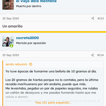
el viejo dela montaña
Muerto por dentro
25 Sep 2020
#113
Un amarillo
cocreta2000
Maricón por oposición
25 Sep 2020
#114
serdo rebuznó:
Yo tuve épocas de fumarme una bellota de 10 gramos al día.
Los 20 gramos de hierba porque no lo contaba, pero la última
recaída marihuanera por ahí andaría, puede que más.
Me levantaba, pegaba un par de papeles seguidos, me rulaba
un cañón de desayuno y me pasaba fumando hasta que me
volvía a dormir.
Conseguí estudiar algo (ensayar), un mes en torno a 8 horas al
Haz clic para expandir...
día mientras iba dando caladas sueltas, al final bajé a 4/5,