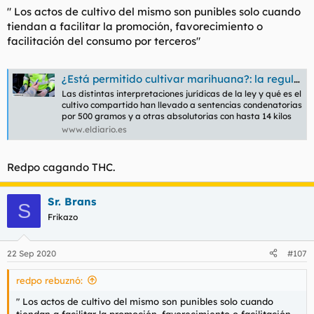
benemérita con las metraquetas para detenerte, pero LEGAL
" Los actos de cultivo del mismo son punibles solo cuando
no es.
tiendan a facilitar la promoción, favorecimiento o
facilitación del consumo por terceros"
¿Está permitido cultivar marihuana?: la regulación del cannabis en España
Las distintas interpretaciones jurídicas de la ley y qué es el
cultivo compartido han llevado a sentencias condenatorias
por 500 gramos y a otras absolutorias con hasta 14 kilos
www.eldiario.es
Redpo cagando THC.
Sr. Brans
S
Frikazo
22 Sep 2020
#107
redpo rebuznó:
" Los actos de cultivo del mismo son punibles solo cuando
tiendan a facilitar la promoción, favorecimiento o facilitación