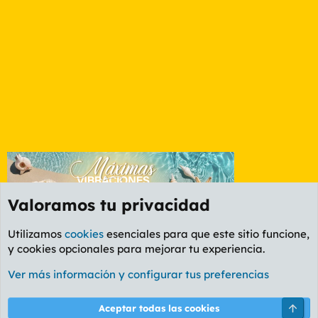
Valoramos tu privacidad
Utilizamos
cookies
esenciales para que este sitio funcione,
y cookies opcionales para mejorar tu experiencia.
Foro General
Ver más información y configurar tus preferencias
Cookies
PL OLDSTYLE AMARILLO
Cambiar fuente
Español (ES)
Arri
Aceptar todas las cookies
Contáctanos
Términos y reglas
Política de privacidad
Ayuda