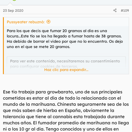
o
n
23 Sep 2020
#109
e
s
Pussyeater rebuznó:
:
Para los que decis que fumar 20 gramos al dia es una
locura...Este tío se los ha llegado a fumar hasta de 38 gramos.
Ha debido de borrar el video por que no lo encuentro. Os dejo
uno en el que se mete 20 gramos.
Para ver este contenido, necesitaremos su consentimiento
para configurar cookies de terceros.
Haz clic para expandir...
Para obtener información más detallada, consulte nuestra
página de cookies
.
Aceptar cookies de terceros
Ese tio trabaja para growbarato, uno de sus principales
cometidos es estar al día de todo lo relacionado con el
mundo de la marihuana. Chinesta seguramente sea de los
Edito por que lo encontre...señores el RAW CONE CHALLENGE
que más saben de hierba en España, obviamente la
45 gramos de hierba...
tolerancia que tiene al cannabis esta trabajada durante
muchos años. El fumador promedio de marihuana no llega
Para ver este contenido, necesitaremos su consentimiento
ni a los 10 gr al día. Tengo conocidos y uno de ellos en
para configurar cookies de terceros.