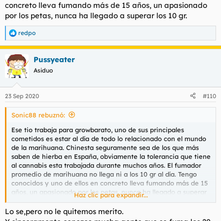
concreto lleva fumando más de 15 años, un apasionado
Para obtener información más detallada, consulte nuestra
por los petas, nunca ha llegado a superar los 10 gr.
página de cookies
.
Aceptar cookies de terceros
redpo
R
e
a
Pussyeater
c
c
Asiduo
i
o
n
23 Sep 2020
#110
e
s
Sonic88 rebuznó:
:
Ese tio trabaja para growbarato, uno de sus principales
cometidos es estar al día de todo lo relacionado con el mundo
de la marihuana. Chinesta seguramente sea de los que más
saben de hierba en España, obviamente la tolerancia que tiene
al cannabis esta trabajada durante muchos años. El fumador
promedio de marihuana no llega ni a los 10 gr al día. Tengo
conocidos y uno de ellos en concreto lleva fumando más de 15
años, un apasionado por los petas, nunca ha llegado a superar
Haz clic para expandir...
los 10 gr.
Lo se,pero no le quitemos merito.