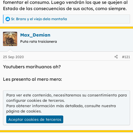
fomentar el consumo. Luego vendrán los que se quejen al
Estado de las consecuencias de sus actos, como siempre.
Sr. Brans
y
el viejo dela montaña
R
e
a
Max_Demian
c
c
Puta rata traicionera
i
o
n
25 Sep 2020
#121
e
s
Youtubers marihuanos ah?
:
Les presento al mero mero:
Para ver este contenido, necesitaremos su consentimiento para
configurar cookies de terceros.
Para obtener información más detallada, consulte nuestra
página de cookies
.
Aceptar cookies de terceros