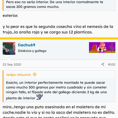
Pero eso no sería interior. De una interior normalmente te
l
i
sacas 200 gramos como mucho.
t
o
e
exterior.
m
a
y lo peor es que la segunda cosecha vino el nemesis de la
truja...la araña roja y se cargo sus 12 planticas.
liachu69
Disléxico y gallego
22 Sep 2020
#102
redpo rebuznó:
Exacto, un interior perfectamente montado te puede sacar
como mucho 500 gramos por metro cuadrado y sin cometer
ningún fallo, el flipado este del gallego diciendo 2 kg de una
planta de interior
mira...tengo una puta asesinada en el maletero de mi
coche.nadie lo vio y si no la saco del maletero no es delito.
donde esta el que te conto eso?asi se lo pregunto que