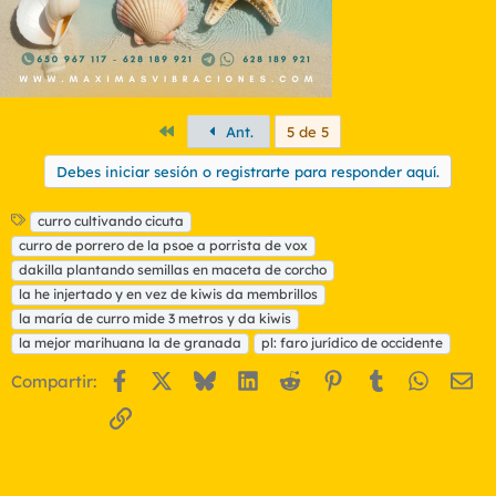
Primero
Ant.
5 de 5
Debes iniciar sesión o registrarte para responder aquí.
E
curro cultivando cicuta
t
curro de porrero de la psoe a porrista de vox
i
dakilla plantando semillas en maceta de corcho
q
la he injertado y en vez de kiwis da membrillos
u
la maría de curro mide 3 metros y da kiwis
e
t
la mejor marihuana la de granada
pl: faro jurídico de occidente
a
Facebook
X
Bluesky
LinkedIn
Reddit
Pinterest
Tumblr
WhatsA
Em
s
Compartir:
Enlace