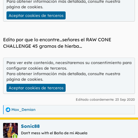
Para obtener información más detallada, consulte nuestra
página de cookies
.
Aceptar cookies de terceros
Edito por que lo encontre...señores el RAW CONE
CHALLENGE 45 gramos de hierba...
Para ver este contenido, necesitaremos su consentimiento para
configurar cookies de terceros.
Para obtener información más detallada, consulte nuestra
página de cookies
.
Aceptar cookies de terceros
Editado cobardemente:
23 Sep 2020
Max_Demian
R
e
a
Sonic88
c
c
Don't mess with el Baño de mi Abuela
i