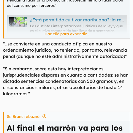
del consumo por terceros"
¿Está permitido cultivar marihuana?: la regulación del cannabis en España
Las distintas interpretaciones jurídicas de la ley y qué
es el cultivo compartido han llevado a sentencias
Haz clic para expandir...
condenatorias por 500 gramos y a otras absolutorias
con hasta 14 kilos
"...se convierte en una conducta atípica en nuestro
www.eldiario.es
ordenamiento jurídico, no teniendo, por tanto, relevancia
penal (aunque no esté administrativamente autorizado)"
Redpo cagando THC.
"Sin embargo, sobre esto hay interpretaciones
jurisprudenciales dispares en cuanto a cantidades: se han
dictado sentencias condenatorias con 500 gramos y, en
circunstancias similares, otras absolutorias de hasta 14
kilogramos."
Sr. Brans rebuznó:
Al final el marrón va para los