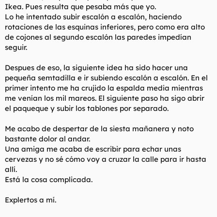
Ikea. Pues resulta que pesaba más que yo.
l
i
Lo he intentado subir escalón a escalón, haciendo
t
o
e
rotaciones de las esquinas inferiores, pero como era alto
m
de cojones al segundo escalón las paredes impedían
a
seguir.
Despues de eso, la siguiente idea ha sido hacer una
pequeña semtadilla e ir subiendo escalón a escalón. En el
primer intento me ha crujido la espalda media mientras
me venían los mil mareos. El siguiente paso ha sigo abrir
el paqueque y subir los tablones por separado.
Me acabo de despertar de la siesta mañanera y noto
bastante dolor al andar.
Una amiga me acaba de escribir para echar unas
cervezas y no sé cómo voy a cruzar la calle para ir hasta
allí.
Está la cosa complicada.
Explertos a mí.