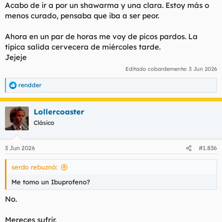
Acabo de ir a por un shawarma y una clara. Estoy más o
menos curado, pensaba que iba a ser peor.
Ahora en un par de horas me voy de picos pardos. La
típica salida cervecera de miércoles tarde.
Jejeje
Editado cobardemente:
3 Jun 2026
rendder
R
e
a
Lollercoaster
c
c
Clásico
i
o
n
3 Jun 2026
#1.836
e
s
serdo rebuznó:
:
Me tomo un Ibuprofeno?
No.
Mereces sufrir.