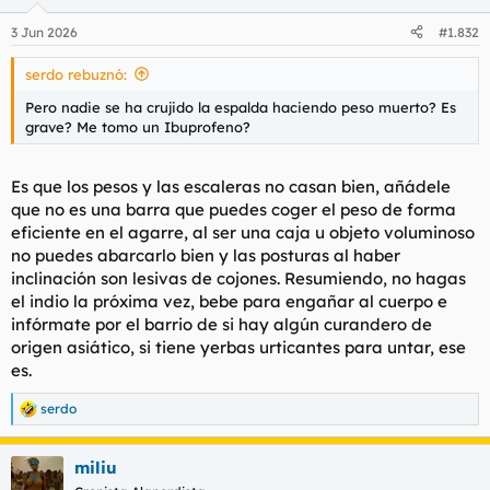
o
n
Explertos a mí.
3 Jun 2026
#1.832
e
s
serdo rebuznó:
:
Pero nadie se ha crujido la espalda haciendo peso muerto? Es
grave? Me tomo un Ibuprofeno?
Por cierto
@Sonic88
, al ver tu avaatar en pequeño parece un
cipote con cabeza de pallaso. Así me gusta, hay que tener en
Es que los pesos y las escaleras no casan bien, añádele
cuenta hasta el más mínimo detalle. Fíjate en la firma de
que no es una barra que puedes coger el peso de forma
@Pedoflor
con el barco pirata y dime que no eres un cipote.
eficiente en el agarre, al ser una caja u objeto voluminoso
no puedes abarcarlo bien y las posturas al haber
inclinación son lesivas de cojones. Resumiendo, no hagas
el indio la próxima vez, bebe para engañar al cuerpo e
infórmate por el barrio de si hay algún curandero de
origen asiático, si tiene yerbas urticantes para untar, ese
es.
serdo
R
e
a
miliu
c
c