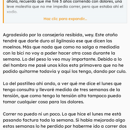
ahora, recuerdo que me tiré 3 años corriendo con dolores, una
leve molestia que no me impedía correr, pero que estaba ahí el
xodío.
Haz clic para expandir...
Lo que yo hice:
- Abajar de peso. Eso fue lo más importante, fundamental.
- Mucho ibuprofeno, en dosis de 3x3 : 3 pastis al día durante 3
Agradesido por la consejería resibida, wey. Este otoño
días.
tendré que darle duro al ilgilnasio ese que dicen los
- Ilgilnasio , para fortalecer y procurar hipertrofiar, meter
moelnos. Más que nada que como no salga a mediodía
carne.
con la bici no voy a poder hacer otra cosa durante la
. No solo lo típico del cuadriceps, con la m aquinita esa, había
semana. Lo del peso lo veo muy importante. Debido a lo
que fortalecer y procurar hipertrofiar todo: Cuadricepc, biceps-
isquios, aductores, gemelos, sóleos, tibiales y peroneos.
del hombro me pasé unos kilos esta primavera que no he
Lo de fortalecer e hipertrofiar los tibiales y peroneos es
podido quitarme todavía y aquí los tengo, dando por culo.
chungocubata. El monito de mi ilgim no me supo dar
respuesta; y en su día consulté al Jefe Blac y casi que
Lo del pastilleo ahí ando, a ver qué me dice el lunes que
tampoco. Pero hay que procurar fortalecer también esos
tengo consulta y llevaré medida de tres semanas de la
musculitos.
tensión, que como tengo la tensión alta tampoco puedo
- Para finalizar HIDROTERAPIA. Mano de santo. Esto ya fue lo
tomar cualquier cosa para los dolores.
definitivo. Eso de hacer ejercicios de pierna con el agua a la
cintura y tal. Y además dar chorritos de agua a presión en las
Correr no puedo ni un poco. Lo que hice el lunes me está
zonas afectadas.
pasando factura toda la semana. Si había mejorado algo
estas semanas lo he perdido por haberme ido a correr dos
K#rma y usted valore.