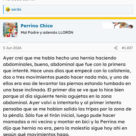
serdo
R
e
a
Perrino Chico
c
c
Mal Padre y además LLORÓN
i
o
n
3 Jun 2026
#1.837
e
s
Ayer creí que me había hecho una hernia haciendo
:
abdominales, bueno, abdominal que fue con la primera
que intenté. Hace unos días que empecé con la calistenia,
dos o tres movimientos puedo hacer nada más, y uno de
ellos era eso de levantar las piernas estando tumbado en
una base inclinada. El primer día se ve que lo hice bien
porque al día siguiente tenía agujetas en la zona
abdominal. Ayer volví a intentarlo y al primer intento
pensaba que se me habían salido las tripas por la zona de
la péndiz. Sólo fue el tirón inicial, luego pude hacer
mamadas a mi vecino y montar en bici y la Perrina me
dijo que hernia no era, pero la molestia sigue hoy ahí en
según qué movimientos hago.