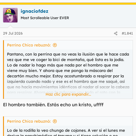
e
a
ignaciofdez
c
c
Most Scrolleable User EVER
i
o
n
29 Jul 2026
#1.841
e
s
Perrino Chico rebuznó:
:
Pantano, con la perrina que no veas la ilusión que le hace cada
vez que me ve coger la bici de montaña, qué lista es la jodía.
Lo de nadar lo hago más que nada por el hombro que me
viene muy bien. Y ahora que me pongo la máscara del
decartón mucho mejor. Estoy acostumbrado a respirar por la
izquierda cuando nado y ese es el hombro que me saqué, así
que no hacía movimientos idénticos al nadar al sacar la cabeza
para respirar. Ahora con la máscara voy todo el rato con la
Haz clic para expandir...
cabeza dentro del agua y no veas cómo se nota lo de repetir
siempre el movimiento con el hombro. Me acuerdo de ustec
El hombro también. Estás echo un kristo, uffff
por lo de correr despacio y fijarse en los movimientos, pero
nadando.
Perrino Chico rebuznó:
Lo de la rodilla lo veo chungo de cojones. A ver si el lunes me
deriva la panchimédico al trauma y si tiene solución o no,