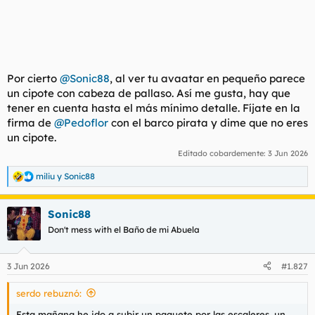
Por cierto
@Sonic88
, al ver tu avaatar en pequeño parece
un cipote con cabeza de pallaso. Así me gusta, hay que
tener en cuenta hasta el más mínimo detalle. Fíjate en la
firma de
@Pedoflor
con el barco pirata y dime que no eres
un cipote.
Editado cobardemente:
3 Jun 2026
miliu
y
Sonic88
R
e
a
Sonic88
c
c
Don't mess with el Baño de mi Abuela
i
o
n
3 Jun 2026
#1.827
e
s
serdo rebuznó:
:
Esta mañana he ido a subir un paquete por las escaleres, un