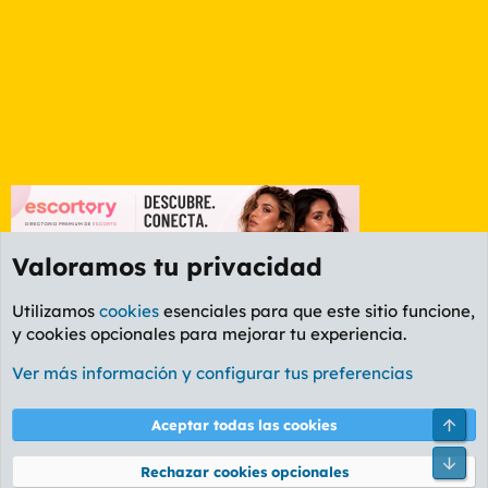
Valoramos tu privacidad
Utilizamos
cookies
esenciales para que este sitio funcione,
y cookies opcionales para mejorar tu experiencia.
Manfloros, mancuernas y velocípedos
Ver más información y configurar tus preferencias
Cookies
PL OLDSTYLE AMARILLO
Cambiar fuente
Español (ES)
Arri
Aceptar todas las cookies
Contáctanos
Términos y reglas
Política de privacidad
Ayuda
R
Pie
S
Rechazar cookies opcionales
S