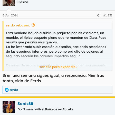
Clásico
3 Jun 2026
#1.831
serdo rebuznó:
Esta mañana he ido a subir un paquete por las escaleres, un
mueble, el típico paquete plano que te mandan de Ikea. Pues
resulta que pesaba más que yo.
Lo he intentado subir escalón a escalón, haciendo rotaciones
de las esquinas inferiores, pero como era alto de cojones al
segundo escalón las paredes impedían seguir.
Despues de eso, la siguiente idea ha sido hacer una pequeña
Haz clic para expandir...
semtadilla e ir subiendo escalón a escalón. En el primer intento
me ha crujido la espalda media mientras me venían los mil
Si en una semana sigues igual, a resonancia. Mientras
mareos. El siguiente paso ha sigo abrir el paqueque y subir los
tanto, vida de Ferris.
tablones por separado.
serdo
R
Me acabo de despertar de la siesta mañanera y noto bastante
e
dolor al andar.
a
Una amiga me acaba de escribir para echar unas cervezas y
Sonic88
c
no sé cómo voy a cruzar la calle para ir hasta allí.
c
Don't mess with el Baño de mi Abuela
Está la cosa complicada.
i