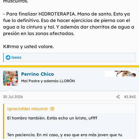
musculitos.
- Para finalizar HIDROTERAPIA. Mano de santo. Esto ya
fue lo definitivo. Eso de hacer ejercicios de pierna con el
agua a la cintura y tal. Y además dar chorritos de agua a
presión en las zonas afectadas.
K#rma y usted valore.
laeas
R
e
a
Perrino Chico
c
c
Mal Padre y además LLORÓN
i
o
n
30 Jul 2026
#1.842
e
s
ignaciofdez rebuznó:
:
El hombro también. Estás echo un kristo, uffff
Ten paciencia. En mi caso, y eso que era más joven que tu