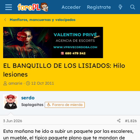
Acceder
Regístrate
Manfloros, mancuernas y velocípedos
EL BANQUILLO DE LOS LISIADOS: Hilo
lesiones
I
F
amarie
12 Oct 2011
n
e
i
c
serdo
c
h
Soplagaitas
Forero de mierda
i
a
a
d
d
e
3 Jun 2026
#1.826
o
i
r
n
Esta mañana he ido a subir un paquete por las escaleres,
d
i
un mueble, el típico paquete plano que te mandan de
e
c