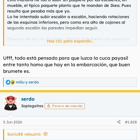
mueble, el típico paquete planto que te mandan de Ikea. Pues
resulta que pesaba más que yo.
Lo he intentado subir escalón a escalón, haciendo rotaciones
de las esquinas inferiores, pero como era alto de cojones al
segundo escalón las paredes impedían seguir.
Despues de eso, la siguiente idea ha sido hacer una pequeña
Haz clic para expandir...
semtadilla e ir subiendo escalón a escalón. En el primer intento
me ha crujido la espalda media mientras me venían los mil
mareos. El siguiente paso ha sigo abrir el paqueque y subir los
Ufff, todo está pensado para que luzca la cuca payasil
tablones por separado.
entre tanto homo que hay en la embarcación, que buen
brumete es.
Me acabo de despertar de la siesta mañanera y noto bastante
dolor al andar.
miliu
y
serdo
Una amiga me acaba de escribir para echar unas cervezas y
R
e
no sé cómo voy a cruzar la calle para ir hasta allí.
a
Está la cosa complicada.
serdo
c
c
Soplagaitas
Forero de mierda
Explertos a mí.
i
o
n
3 Jun 2026
#1.828
e
s
Sonic88 rebuznó:
: