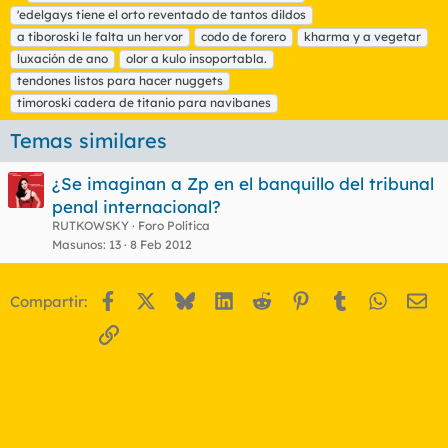
t
'edelgays tiene el orto reventado de tantos dildos
i
a tiboroski le falta un hervor
codo de forero
kharma y a vegetar
q
luxación de ano
olor a kulo insoportabla.
u
tendones listos para hacer nuggets
e
t
timoroski cadera de titanio para navibanes
a
s
Temas similares
¿Se imaginan a Zp en el banquillo del tribunal
penal internacional?
RUTKOWSKY
Foro Política
Masunos
13
8 Feb 2012
Facebook
X
Bluesky
LinkedIn
Reddit
Pinterest
Tumblr
WhatsA
Em
Compartir:
Enlace