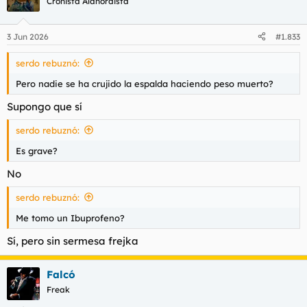
Cronista Alanordista
i
o
n
3 Jun 2026
#1.833
e
s
serdo rebuznó:
:
Pero nadie se ha crujido la espalda haciendo peso muerto?
Supongo que sí
serdo rebuznó:
Es grave?
No
serdo rebuznó:
Me tomo un Ibuprofeno?
Sí, pero sin sermesa frejka
Falcó
Freak