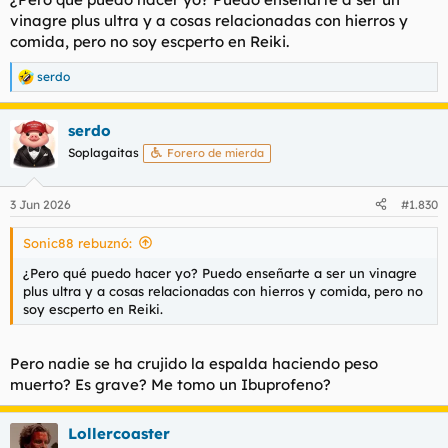
vinagre plus ultra y a cosas relacionadas con hierros y
comida, pero no soy escperto en Reiki.
serdo
R
e
a
serdo
c
c
Soplagaitas
Forero de mierda
i
o
n
3 Jun 2026
#1.830
e
s
Sonic88 rebuznó:
:
¿Pero qué puedo hacer yo? Puedo enseñarte a ser un vinagre
plus ultra y a cosas relacionadas con hierros y comida, pero no
soy escperto en Reiki.
Pero nadie se ha crujido la espalda haciendo peso
muerto? Es grave? Me tomo un Ibuprofeno?
Lollercoaster