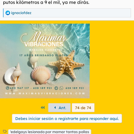
putos kilómetros a 9 el mil, ya me dirás.
ignaciofdez
R
e
a
c
c
i
o
n
e
s
:
Primero
Ant.
74 de 74
Debes iniciar sesión o registrarte para responder aquí.
E
'edelgays lesionado por mamar tantas pollas