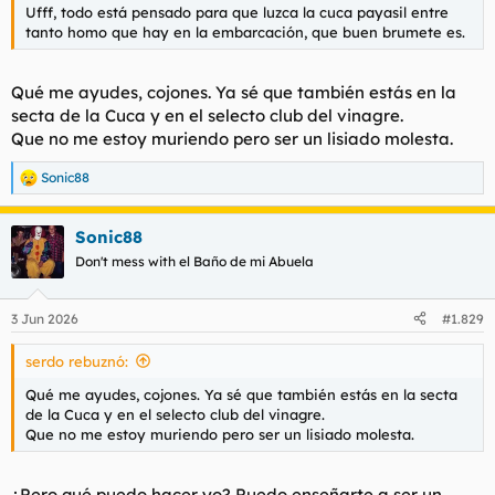
Ufff, todo está pensado para que luzca la cuca payasil entre
Por cierto
@Sonic88
, al ver tu avaatar en pequeño parece un
tanto homo que hay en la embarcación, que buen brumete es.
cipote con cabeza de pallaso. Así me gusta, hay que tener en
cuenta hasta el más mínimo detalle. Fíjate en la firma de
@Pedoflor
con el barco pirata y dime que no eres un cipote.
Qué me ayudes, cojones. Ya sé que también estás en la
secta de la Cuca y en el selecto club del vinagre.
Que no me estoy muriendo pero ser un lisiado molesta.
Sonic88
R
e
a
Sonic88
c
c
Don't mess with el Baño de mi Abuela
i
o
n
3 Jun 2026
#1.829
e
s
serdo rebuznó:
:
Qué me ayudes, cojones. Ya sé que también estás en la secta
de la Cuca y en el selecto club del vinagre.
Que no me estoy muriendo pero ser un lisiado molesta.
¿Pero qué puedo hacer yo? Puedo enseñarte a ser un