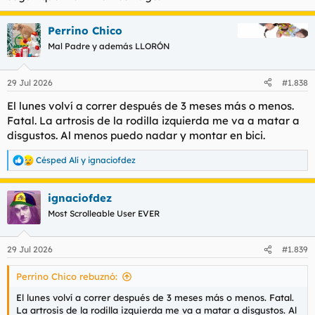
Perrino Chico
Mal Padre y además LLORÓN
29 Jul 2026
#1.838
El lunes volví a correr después de 3 meses más o menos.
Fatal. La artrosis de la rodilla izquierda me va a matar a
disgustos. Al menos puedo nadar y montar en bici.
Césped Alí
y
ignaciofdez
R
e
a
ignaciofdez
c
c
Most Scrolleable User EVER
i
o
n
29 Jul 2026
#1.839
e
s
Perrino Chico rebuznó:
:
El lunes volví a correr después de 3 meses más o menos. Fatal.
La artrosis de la rodilla izquierda me va a matar a disgustos. Al