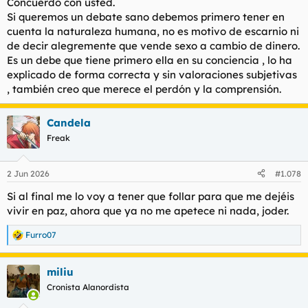
Concuerdo con usted.
Fue una vez, yo lo veo más como un regalo que se hizo a ella
Si queremos un debate sano debemos primero tener en
misma, ya está, para mi ella lo ha entendido así y lo respeto y
cuenta la naturaleza humana, no es motivo de escarnio ni
la perdono en nombre del santo matrimonio Dejemos que se
de decir alegremente que vende sexo a cambio de dinero.
explique, adelante
@Candela
Es un debe que tiene primero ella en su conciencia , lo ha
explicado de forma correcta y sin valoraciones subjetivas
, también creo que merece el perdón y la comprensión.
Candela
Freak
2 Jun 2026
#1.078
Si al final me lo voy a tener que follar para que me dejéis
vivir en paz, ahora que ya no me apetece ni nada, joder.
Furro07
R
e
a
miliu
c
c
Cronista Alanordista
i
o