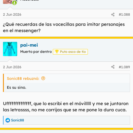
2 Jun 2026
#1.088
¿Qué recuerdas de las vocecillas para imitar personajes
en el messenger?
pai-mei
Muerto por dentro
Puto asco de tío
2 Jun 2026
#1.089
Sonic88 rebuznó:
Es su sino.
Uffffffffffffff, que lo escribí en el móvilllll y me se juntaron
las letrassss, no me corrijas que se me pone la dura cuca.
Sonic88
R
e
a