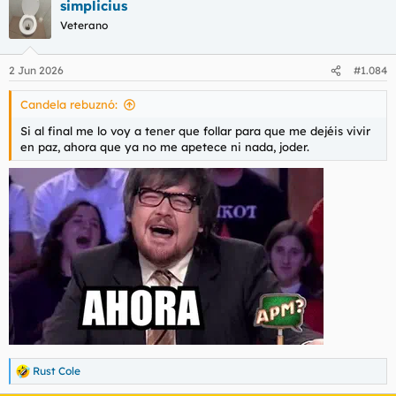
simplicius
Veterano
2 Jun 2026
#1.084
Candela rebuznó:
Si al final me lo voy a tener que follar para que me dejéis vivir
en paz, ahora que ya no me apetece ni nada, joder.
Rust Cole
R
e