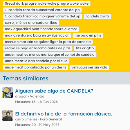
t
0read dark progre woke woke progre woke woke
a
1. candela tarada subnormal votante del pp
s
1. candela trisómica monguer votante del pp
candela zorra
curro jiménez ahorcado en ikea
max aguachirri pontificando sobre el amor
max aventurero baja en av ilustración
me bajo en pitis
menudo maricón se quiere ligar la puta de candela
redpo se baja en lacoma antes de pitis
tits or gtfo
uncle meat es menos marica que el compi de candela
uncle meat le dan candela por el culo
uncle meat porculizado por un desliz
verruguis ser sin vida
Temas similares
Alguien sabe algo de CANDELA?
drogon
Valencia
Masunos
16
18 Jun 2026
El definitivo hilo de la formación clásica.
curro jimenez
Foro General
Masunos
90
20 May 2026