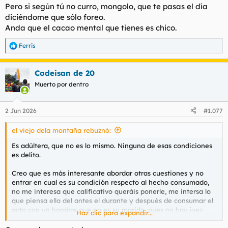
t
o
Pero si según tú no curro, mongolo, que te pasas el día
e
diciéndome que sólo foreo.
m
Anda que el cacao mental que tienes es chico.
a
Ferris
R
e
a
Codeisan de 20
c
c
Muerto por dentro
i
o
n
2 Jun 2026
#1.077
e
s
el viejo dela montaña rebuznó:
:
Es adúltera, que no es lo mismo. Ninguna de esas condiciones
es delito.
Creo que es más interesante abordar otras cuestiones y no
entrar en cual es su condición respecto al hecho consumado,
no me interesa que calificativo queráis ponerle, me intersa lo
que piensa ella del antes el durante y después de consumar el
acto con un hombre que no es su marido, pues no hay juez
Haz clic para expandir...
más severo que uno mismo.