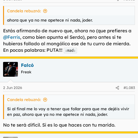
e
s
Candela rebuznó:
:
ahora que ya no me apetece ni nada, joder.
Estás afirmando de nuevo que, ahora no (que prefieres a
@Ferris
, como bien apunta el Serdo), pero antes sí te
hubieras follado al mongólico ese de tu curro de mierda.
En pocas palabras: PUTA!!!
:mad:
Falcó
Freak
2 Jun 2026
#1.083
Candela rebuznó:
Si al final me lo voy a tener que follar para que me dejéis vivir
en paz, ahora que ya no me apetece ni nada, joder.
No te será difícil. Si es lo que haces con tu marido.