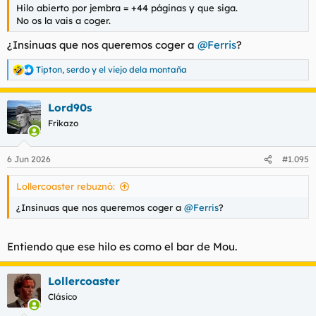
Hilo abierto por jembra = +44 páginas y que siga.
No os la vais a coger.
¿Insinuas que nos queremos coger a
@Ferris
?
Tipton
,
serdo
y
el viejo dela montaña
R
e
a
Lord90s
c
c
Frikazo
i
o
n
6 Jun 2026
#1.095
e
s
Lollercoaster rebuznó:
:
¿Insinuas que nos queremos coger a
@Ferris
?
Entiendo que ese hilo es como el bar de Mou.
Lollercoaster
Clásico