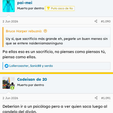
pai-mei
c
c
Muerto por dentro
Puto asco de tío
i
o
n
2 Jun 2026
#1.090
e
s
Bruce Harper rebuznó:
:
Uy sí, que sacrificio más grande eh, pegarle un buen meneo sin
que se entere
naideniamasninguno
Pa ellas eso es un sacrificio, no pienses como piensas tú,
piensa como ellas.
Lollercoaster
,
Sonic88
y
serdo
R
e
a
Codeisan de 20
c
c
Muerto por dentro
i
o
n
2 Jun 2026
#1.091
e
s
Deberían ir a un psicólogo pero a ver quien saca luego al
:
candelo del diván.