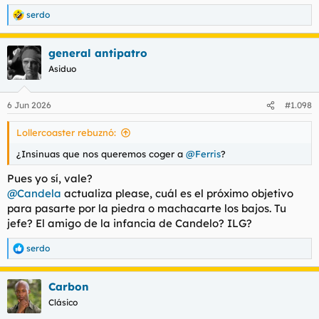
serdo
R
e
a
general antipatro
c
c
Asiduo
i
o
n
6 Jun 2026
#1.098
e
s
Lollercoaster rebuznó:
:
¿Insinuas que nos queremos coger a
@Ferris
?
Pues yo sí, vale?
@Candela
actualiza please, cuál es el próximo objetivo
para pasarte por la piedra o machacarte los bajos. Tu
jefe? El amigo de la infancia de Candelo? ILG?
serdo
R
e
a
Carbon
c
c
Clásico
i