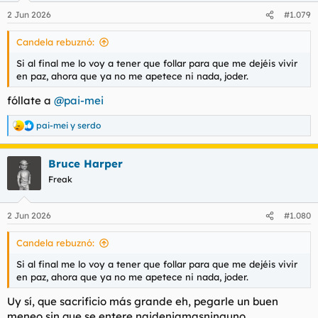
n
2 Jun 2026
#1.079
e
s
Candela rebuznó:
:
Si al final me lo voy a tener que follar para que me dejéis vivir
en paz, ahora que ya no me apetece ni nada, joder.
fóllate a
@pai-mei
pai-mei
y
serdo
R
e
a
Bruce Harper
c
c
Freak
i
o
n
2 Jun 2026
#1.080
e
s
Candela rebuznó:
:
Si al final me lo voy a tener que follar para que me dejéis vivir
en paz, ahora que ya no me apetece ni nada, joder.
Uy sí, que sacrificio más grande eh, pegarle un buen
meneo sin que se entere
naideniamasninguno