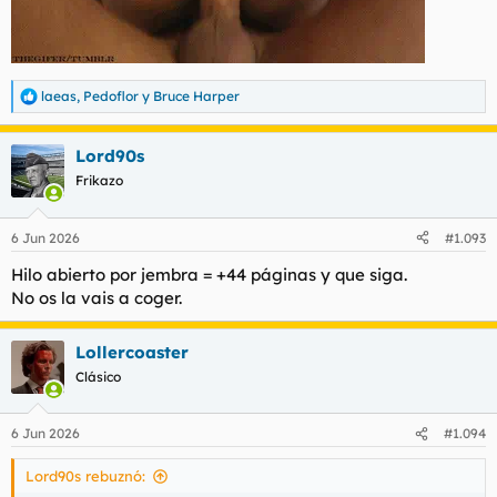
laeas
,
Pedoflor
y
Bruce Harper
R
e
a
Lord90s
c
c
Frikazo
i
o
n
6 Jun 2026
#1.093
e
s
Hilo abierto por jembra = +44 páginas y que siga.
:
No os la vais a coger.
Lollercoaster
Clásico
6 Jun 2026
#1.094
Lord90s rebuznó: