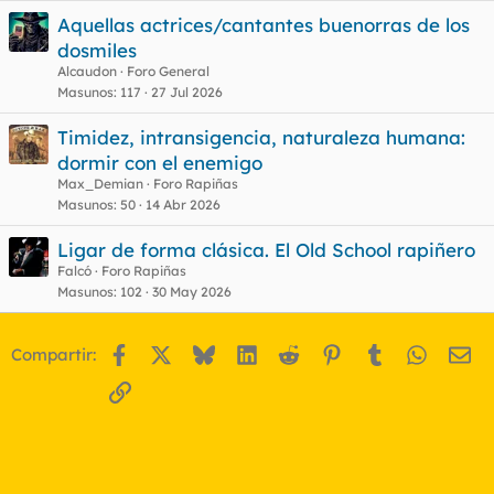
Aquellas actrices/cantantes buenorras de los
dosmiles
Alcaudon
Foro General
Masunos
117
27 Jul 2026
Timidez, intransigencia, naturaleza humana:
dormir con el enemigo
Max_Demian
Foro Rapiñas
Masunos
50
14 Abr 2026
Ligar de forma clásica. El Old School rapiñero
Falcó
Foro Rapiñas
Masunos
102
30 May 2026
Facebook
X
Bluesky
LinkedIn
Reddit
Pinterest
Tumblr
WhatsA
Em
Compartir:
Enlace