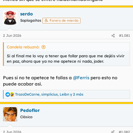
serdo
Soplagaitas
Forero de mierda
2 Jun 2026
#1.081
Candela rebuznó:
Si al final me lo voy a tener que follar para que me dejéis vivir
en paz, ahora que ya no me apetece ni nada, joder.
Pues si no te apetece te follas a
@Ferris
pero esto no
puede acabar así.
TrozoDeCarne
,
simplicius
,
Leibn
y 2 más
R
e
a
Pedoflor
c
c
Clásico
i
o
n
2 Jun 2026
#1.082