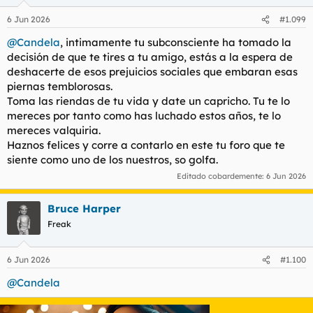
o
n
6 Jun 2026
#1.099
e
s
@Candela
, intimamente tu subconsciente ha tomado la
:
decisión de que te tires a tu amigo, estás a la espera de
deshacerte de esos prejuicios sociales que embaran esas
piernas temblorosas.
Toma las riendas de tu vida y date un capricho. Tu te lo
mereces por tanto como has luchado estos años, te lo
mereces valquiria.
Haznos felices y corre a contarlo en este tu foro que te
siente como uno de los nuestros, so golfa.
Editado cobardemente:
6 Jun 2026
Bruce Harper
Freak
6 Jun 2026
#1.100
@Candela