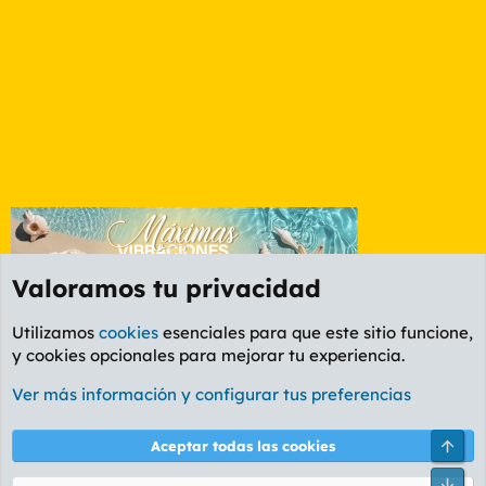
Valoramos tu privacidad
Utilizamos
cookies
esenciales para que este sitio funcione,
y cookies opcionales para mejorar tu experiencia.
Foro Rapiñas
Ver más información y configurar tus preferencias
Cookies
PL OLDSTYLE AMARILLO
Cambiar fuente
Español (ES)
Arri
Aceptar todas las cookies
Contáctanos
Términos y reglas
Política de privacidad
Ayuda
R
Pie