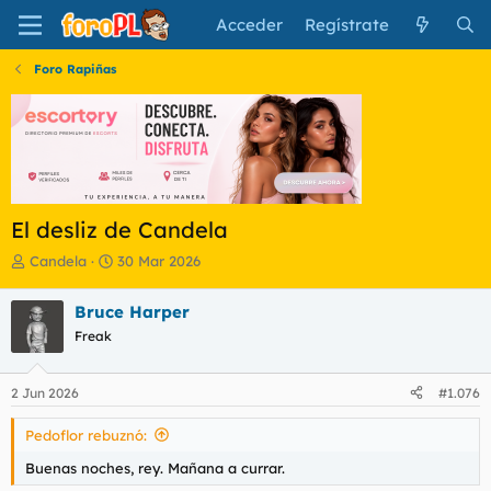
Acceder
Regístrate
Foro Rapiñas
El desliz de Candela
I
F
Candela
30 Mar 2026
n
e
i
c
Bruce Harper
c
h
Freak
i
a
a
d
d
e
2 Jun 2026
#1.076
o
i
r
n
Pedoflor rebuznó:
d
i
e
c
Buenas noches, rey. Mañana a currar.
l
i