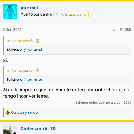
a
pai-mei
c
c
Muerto por dentro
Puto asco de tío
i
o
n
2 Jun 2026
#1.085
e
s
miliu rebuznó:
:
fóllate a
@pai-mei
Sí.
miliu rebuznó:
fóllate a
@pai-mei
Si no le importa que me vomite entero durante el acto, no
tengo inconveniente.
Editado cobardemente:
2 Jun 2026
Carbon
y
serdo
R
e
a
Codeisan de 20
c
c