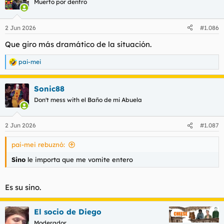
Muerto por dentro
i
o
n
2 Jun 2026
#1.086
e
s
Que giro más dramático de la situación.
:
pai-mei
R
e
a
Sonic88
c
c
Don't mess with el Baño de mi Abuela
i
o
n
2 Jun 2026
#1.087
e
s
pai-mei rebuznó:
:
Sino
le importa que me vomite entero
Es su sino.
El socio de Diego
Moderador