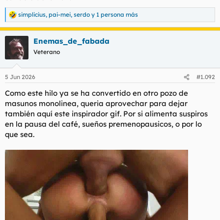
simplicius
,
pai-mei
,
serdo
y 1 persona más
R
e
a
Enemas_de_fabada
c
c
Veterano
i
o
n
5 Jun 2026
#1.092
e
s
Como este hilo ya se ha convertido en otro pozo de
:
masunos monolinea, queria aprovechar para dejar
también aquí este inspirador gif. Por si alimenta suspiros
en la pausa del café, sueños premenopausicos, o por lo
que sea.