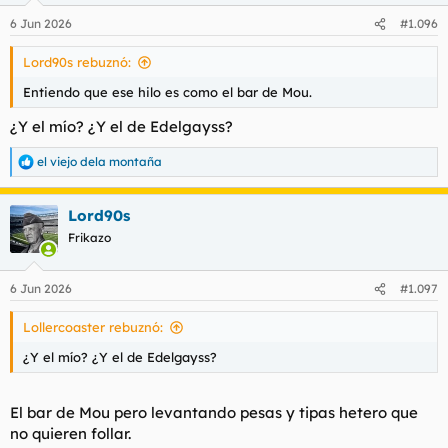
6 Jun 2026
#1.096
Lord90s rebuznó:
Entiendo que ese hilo es como el bar de Mou.
¿Y el mío? ¿Y el de Edelgayss?
el viejo dela montaña
R
e
a
Lord90s
c
c
Frikazo
i
o
n
6 Jun 2026
#1.097
e
s
Lollercoaster rebuznó:
:
¿Y el mío? ¿Y el de Edelgayss?
El bar de Mou pero levantando pesas y tipas hetero que
no quieren follar.