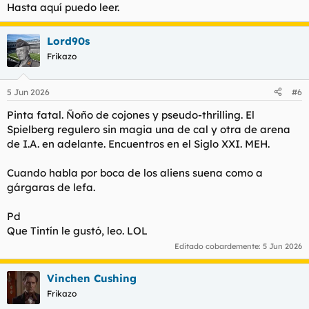
Hasta aquí puedo leer.
Lord90s
Frikazo
5 Jun 2026
#6
Pinta fatal. Ñoño de cojones y pseudo-thrilling. El
Spielberg regulero sin magia una de cal y otra de arena
de I.A. en adelante. Encuentros en el Siglo XXI. MEH.
Cuando habla por boca de los aliens suena como a
gárgaras de lefa.
Pd
Que Tintín le gustó, leo. LOL
Editado cobardemente:
5 Jun 2026
Vinchen Cushing
El cine de Spielberg hace mucho que dejo de interesarnos,
Frikazo
pero no sé si con esta peli conseguirá eyacular por última vez