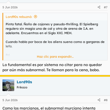
algo de su mejor cine. Porque el cine es algo más que mover la
cámara y hacer metáforas visuales, señor Spielberg. Que no
5 Jun 2026
#7
haces una buena película desde hace décadas, si quitamos la
de Tintín. Te has convertido en otro Ridley Scott.
Lord90s rebuznó:
Pinta fatal. Ñoño de cojones y pseudo-thrilling. El Spielberg
regulero sin magia una de cal y otra de arena de I.A. en
adelante. Encuentros en el Siglo XXI. MEH.
Cuando habla por boca de los aliens suena como a gargaras de
lefa.
Pd
Haz clic para expandir...
Que Tintín le gustó, leo. LOL
Lo fundamental es por sistema no citar para no quedar
por aún más subnormal. Te llaman para la cena, bobo.
Lord90s
Frikazo
5 Jun 2026
#8
Como los marcianos, el subnormal murciano intenta