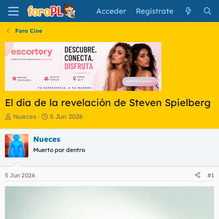
Acceder
Regístrate
Foro Cine
El día de la revelación de Steven Spielberg
I
F
Nueces
5 Jun 2026
n
e
i
c
Nueces
c
h
Muerto por dentro
i
a
a
d
d
e
5 Jun 2026
#1
o
i
r
n
d
i
e
c
l
i