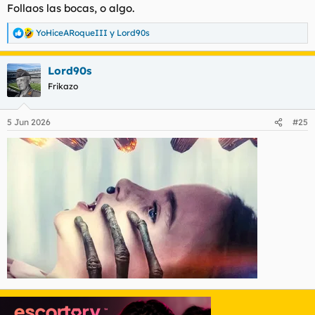
Follaos las bocas, o algo.
YoHiceARoqueIII
y
Lord90s
R
e
a
Lord90s
c
c
Frikazo
i
o
n
5 Jun 2026
#25
e
s
: