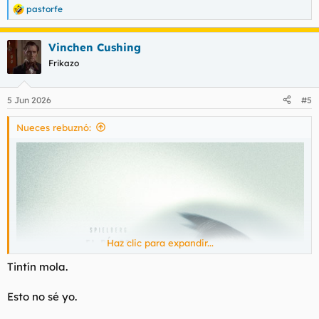
pastorfe
R
e
a
Vinchen Cushing
c
c
Frikazo
i
o
n
5 Jun 2026
#5
e
s
Nueces rebuznó:
:
Haz clic para expandir...
Tintín mola.
Esto no sé yo.