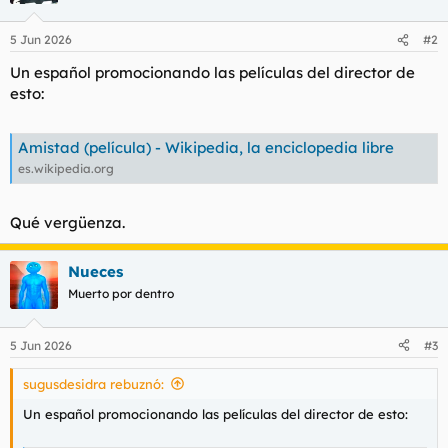
o
n
5 Jun 2026
#2
e
s
Un español promocionando las películas del director de
:
esto:
Amistad (película) - Wikipedia, la enciclopedia libre
es.wikipedia.org
Qué vergüenza.
Nueces
Muerto por dentro
5 Jun 2026
#3
sugusdesidra rebuznó:
Un español promocionando las películas del director de esto: