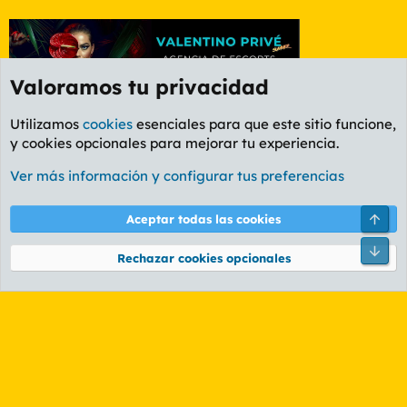
Valoramos tu privacidad
Utilizamos
cookies
esenciales para que este sitio funcione,
y cookies opcionales para mejorar tu experiencia.
Foro Cine
Ver más información y configurar tus preferencias
Cookies
PL OLDSTYLE AMARILLO
Cambiar fuente
Español (ES)
Arri
Aceptar todas las cookies
Contáctanos
Términos y reglas
Política de privacidad
Ayuda
R
Pie
S
Rechazar cookies opcionales
S
®
Community platform by XenForo
© 2010-2026 XenForo Ltd.