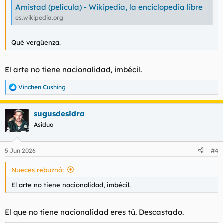
Amistad (película) - Wikipedia, la enciclopedia libre
es.wikipedia.org
Qué vergüenza.
El arte no tiene nacionalidad, imbécil.
Vinchen Cushing
R
e
a
sugusdesidra
c
c
Asiduo
i
o
n
5 Jun 2026
#4
e
s
Nueces rebuznó:
:
El arte no tiene nacionalidad, imbécil.
El que no tiene nacionalidad eres tú. Descastado.