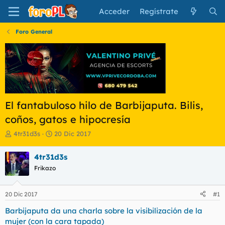
Acceder
Regístrate
Foro General
El fantabuloso hilo de Barbijaputa. Bilis,
coños, gatos e hipocresía
I
F
4tr31d3s
20 Dic 2017
n
e
i
c
4tr31d3s
c
h
Frikazo
i
a
a
d
d
e
20 Dic 2017
#1
o
i
r
n
Barbijaputa da una charla sobre la visibilización de la
d
i
mujer (con la cara tapada)
e
c