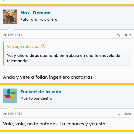
e
a
Max_Demian
c
c
Puta rata traicionera
i
o
n
20 Dic 2017
#19
e
s
Verruga rebuznó:
:
Ya, y ahora dirás que también trabaja en una telenovela de
telemadrid.
Anda y vete a follar, ingeniero chatarras.
Fucked de la vida
Muerto por dentro
20 Dic 2017
#20
Vale, vale, no te enfades. La conoces y ya está.