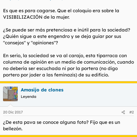
l
i
Es que es para cagarse. Que el coloquio era sobre la
t
o
e
VISIBILIZACIÓN de la mujer.
m
a
¿Se puede ser más pretenciosa e inútil para la sociedad?
¿Quién sigue a este engendro y se deja guiar por sus
"consejos" y "opiniones"?
En serio, la sociedad se va al carajo, esta tiparraca con
columna de opinión en un medio de comunicación, cuando
no debería ser escuchada ni por la portera (no digo
portero por joder a las feminazis) de su edificio.
Amasijo de clones
Leyenda
20 Dic 2017
#2
¿De esta pava se conoce alguna foto? Fijo que es un
bellezón.