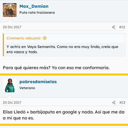
a
Max_Demian
c
c
Puta rata traicionera
i
o
n
20 Dic 2017
#12
e
s
Cimmerio rebuznó:
:
Y actriz en Vaya Semanita. Como no era muy linda, creía que
era vasca y todo.
Para qué quieres más? Yo con eso me conformaría.
pobresdamiselas
Veterano
20 Dic 2017
#13
Elisa Lledó + barbijaputa en google y nada. Así que me da
a mi que no es.