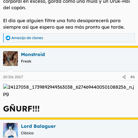
corporal en exceso, gorda como una mula y un Uruk-Hai
del copón.
El día que alguien filtre una foto desaparecerá para
siempre así que espero que sea más pronto que tarde.
Amasijo de clones
R
e
a
Monstroid
c
c
Freak
i
o
n
20 Dic 2017
#6
e
s
:
GÑURF!!!
Lord Balaguer
Clásico