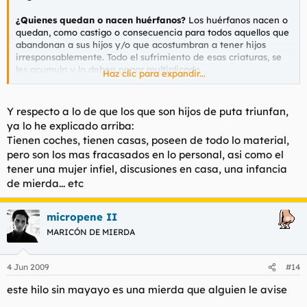
¿Quienes quedan o nacen huérfanos?
Los huérfanos nacen o
quedan, como castigo o consecuencia para todos aquellos que
abandonan a sus hijos y/o que acostumbran a tener hijos
irresponsablemente. Todo el sufrimiento de esas criaturas, se
les acumula y lo deben pagar multiplicado.
Haz clic para expandir...
#
¿A quienes les da cáncer?
El cáncer es una enfermedad
incurable para la medicina oficial. La causa de esta
Y respecto a lo de que los que son hijos de puta triunfan,
enfermedad es la fornicación. Fornicar es perder la energía
ya lo he explicado arriba:
sexual y cuando en varias vidas se cumple un determinado
Tienen coches, tienen casas, poseen de todo lo material,
número de fornicaciones, la persona sufre el temible cáncer. La
pero son los mas fracasados en lo personal, asi como el
posibilidad de cáncer aumenta cuando el ser humano consume
tener una mujer infiel, discusiones en casa, una infancia
alimentos o animales alimentados con hormonas sintéticas que
estimula el crecimiento y también cuando la mujer usa
de mierda... etc
anticonceptivos hormonales.
#
micropene II
¿Quienes sufren de raquitismo?
El raquitismo es la
consecuencia del materialismo en vidas anteriores.
MARICÓN DE MIERDA
#
¿Quienes son abortados antes de nacer?
Las madres que
abortan, los padres que pagan para matar a sus hijos con la
4 Jun 2009
#14
muerte cruel del aborto y los médicos que lo practican, morirán
este hilo sin mayayo es una mierda que alguien le avise
al nacer abortados, tantas veces como lo hayan realizado, más
las consecuencias.