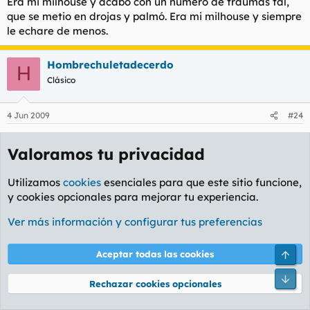
Era mi milhouse y acabo con un numero de traumas tal,
que se metio en drojas y palmó. Era mi milhouse y siempre
le echare de menos.
Hombrechuletadecerdo
H
Clásico
4 Jun 2009
#24
Yo creo que el karma existe, o no.
Valoramos tu privacidad
Se que en la vida hay que ser bueno, o no.
Espero haberte ayudado
Utilizamos
cookies
esenciales para que este sitio funcione,
y cookies opcionales para mejorar tu experiencia.
Ver más información y configurar tus preferencias
Arri
Aceptar todas las cookies
Pie
Rechazar cookies opcionales