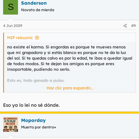
Sanderson
S
Novato de mierda
4 Jun 2009
#9
MIP rebuznó:
no existe el karma. Si engordas es porque te mueves menos
que mi grapadora y si estás blanco es porque no te da la luz
del sol. Si te quedas calvo es por la edad, te ibas a quedar igual
de todos modos. Si te dejan los amigos es porque eres
insoportable, pudiendo no serlo.
Esto es, todo ganado a pulso.
Haz clic para expandir...
Y no, solo con volver a ser \"bueno\" no te evitará seguir
siendo gordo, blancuzco y con entradas. Tendrás que
currartelo.
Eso ya lo leí no sé dónde.
Moporday
Muerto por dentro+