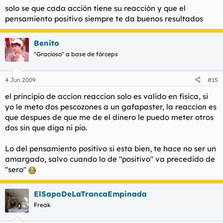
Los médicos estudian para salvar vidas y no para quitárselas a
solo se que cada acción tiene su reacción y que el
niños inocentes Para información detallada a cerca del aborto,
pensamiento positivo siempre te da buenos resultados
visita Nuestra sección El Aborto.
Benito
"Gracioso" a base de fórceps
4 Jun 2009
#15
el principio de accion reaccion solo es valido en fisica, si
yo le meto dos pescozones a un gafapaster, la reaccion es
que despues de que me de el dinero le puedo meter otros
dos sin que diga ni pio.
Lo del pensamiento positivo si esta bien, te hace no ser un
amargado, salvo cuando lo de "positivo" va precedido de
"sero"
ElSapoDeLaTrancaEmpinada
Freak