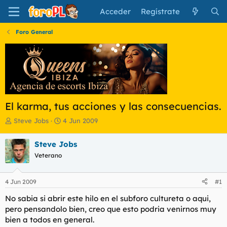
Acceder
Regístrate
Foro General
El karma, tus acciones y las consecuencias.
I
F
Steve Jobs
4 Jun 2009
n
e
i
c
Steve Jobs
c
h
Veterano
i
a
a
d
d
e
4 Jun 2009
#1
o
i
r
n
No sabia si abrir este hilo en el subforo cultureta o aqui,
d
i
pero pensandolo bien, creo que esto podria venirnos muy
e
c
bien a todos en general.
l
i