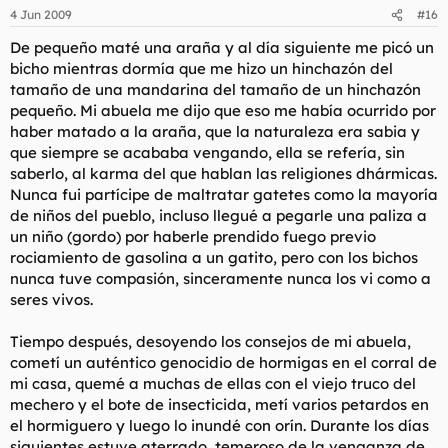
4 Jun 2009
#16
De pequeño maté una araña y al día siguiente me picó un
bicho mientras dormía que me hizo un hinchazón del
tamaño de una mandarina del tamaño de un hinchazón
pequeño. Mi abuela me dijo que eso me había ocurrido por
haber matado a la araña, que la naturaleza era sabia y
que siempre se acababa vengando, ella se refería, sin
saberlo, al karma del que hablan las religiones dhármicas.
Nunca fui partícipe de maltratar gatetes como la mayoría
de niños del pueblo, incluso llegué a pegarle una paliza a
un niño (gordo) por haberle prendido fuego previo
rociamiento de gasolina a un gatito, pero con los bichos
nunca tuve compasión, sinceramente nunca los vi como a
seres vivos.
Tiempo después, desoyendo los consejos de mi abuela,
cometí un auténtico genocidio de hormigas en el corral de
mi casa, quemé a muchas de ellas con el viejo truco del
mechero y el bote de insecticida, metí varios petardos en
el hormiguero y luego lo inundé con orín. Durante los días
siguientes estuve aterrado, temeroso de la venganza de