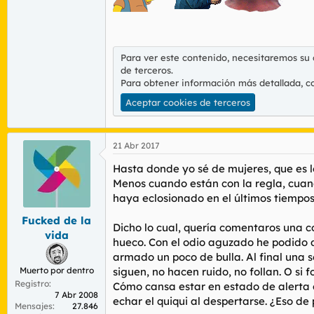
Para ver este contenido, necesitaremos su
de terceros.
Para obtener información más detallada, c
Aceptar cookies de terceros
21 Abr 2017
Hasta donde yo sé de mujeres, que es lo
Menos cuando están con la regla, cuan
haya eclosionado en el últimos tiempos
Fucked de la
Dicho lo cual, quería comentaros una c
vida
hueco. Con el odio aguzado he podido d
armado un poco de bulla. Al final una s
Muerto por dentro
siguen, no hacen ruido, no follan. O si 
Registro
Cómo cansa estar en estado de alerta 
7 Abr 2008
echar el quiqui al despertarse. ¿Eso de
Mensajes
27.846