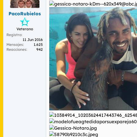
r
n
d
i
PacoRubielos
e
c
l
i
t
o
Veterano
e
Registro
m
11 Jun 2016
a
Mensajes
1.625
Reacciones
942