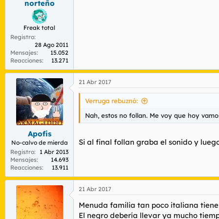
norteño
Freak total
Registro
28 Ago 2011
Mensajes
15.052
Reacciones
13.271
21 Abr 2017
Verruga rebuznó:
Nah, estos no follan. Me voy que hoy vamos
Apofis
Si al final follan graba el sonido y lu
No-calvo de mierda
Registro
1 Abr 2013
Mensajes
14.693
Reacciones
13.911
21 Abr 2017
Menuda familia tan poco italiana tiene
El negro debería llevar ya mucho tiemp