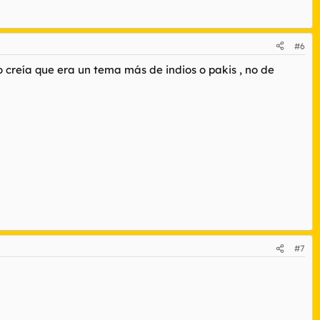
#6
o creía que era un tema más de indios o pakis , no de
#7