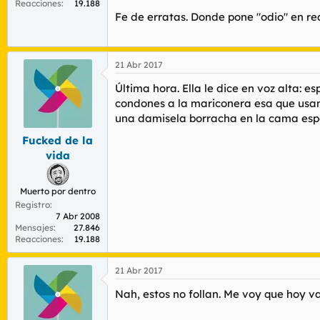
Reacciones
19.188
Fe de erratas. Donde pone "odio" en r
21 Abr 2017
Última hora. Ella le dice en voz alta: e
condones a la mariconera esa que usan l
una damisela borracha en la cama esp
Fucked de la
vida
Muerto por dentro
Registro
7 Abr 2008
Mensajes
27.846
Reacciones
19.188
21 Abr 2017
Nah, estos no follan. Me voy que hoy v