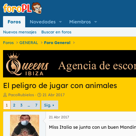
Foros
Novedades
Miembros
Nuevos mensajes
Buscar en foros
Foros
GENERAL
Foro General
El peligro de jugar con animales
I
F
PacoRubielos
21 Abr 2017
n
e
1
2
3
…
7
Sig.
i
c
c
h
i
a
21 Abr 2017
a
d
Miss Italia se junta con un buen Mandin
d
e
o
i