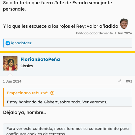
Sólo faltaría que fuera Jefe de Estado semejante
personaje.
Y lo que les escuece a los rojos el Rey: valor añadido
Editado cobardemente:
1 Jun 2024
ignaciofdez
R
e
a
FlorianSotoPeña
c
c
Clásico
i
o
n
1 Jun 2024
#93
e
s
Empecinado rebuznó:
:
Estoy hablando de Gisbert, sobre todo. Ver veremos.
Déjalo ya, hombre...
Para ver este contenido, necesitaremos su consentimiento para
configurar cookies de terceros.