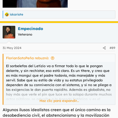
iskariote
R
e
a
Empecinado
c
c
Veterano
i
o
n
31 May 2024
#89
e
s
FlorianSotoPeña rebuznó:
:
El sorbelefas del Letizio va a firmar todo lo que le pongan
delante, y sin rechistar, eso está claro. Es un títere, y creo que
es más mongui que el padre todavía, más manejable y más
servil. Sabe que su estilo de vida y su estatus privilegiado
dependen de su connivencia con el sistema, y si no se pliega a
las exigencias le dan puerta rapidito. Además es globalista, no
hay más que verle el pin que luce en la solapa durante muchos
actos públicos, se adscribe a la Agenda Satánica, y es el
Haz clic para expandir...
garante del R78, que es el régimen que ha destruido y
balcanizado España, que ha destruido su soberanía para
Algunos ilusos idealistas creen que el único camino es la
convertirnos en el jueguete roto de los globalistas.
desobediencia civil, el abstencionismo y la movilización