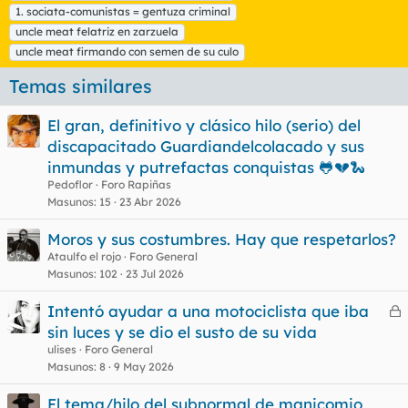
1. sociata-comunistas = gentuza criminal
u
uncle meat felatriz en zarzuela
e
t
uncle meat firmando con semen de su culo
a
s
Temas similares
El gran, definitivo y clásico hilo (serio) del
discapacitado Guardiandelcolacado y sus
inmundas y putrefactas conquistas 🐸💔🐍
Pedoflor
Foro Rapiñas
Masunos
15
23 Abr 2026
Moros y sus costumbres. Hay que respetarlos?
Ataulfo el rojo
Foro General
Masunos
102
23 Jul 2026
Intentó ayudar a una motociclista que iba
e
sin luces y se dio el susto de su vida
r
ulises
Foro General
r
Masunos
8
9 May 2026
El tema/hilo del subnormal de manicomio,