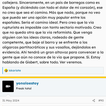
callejera. Sinceramente, en un país de borregos como es
La puta basura de la amnistía es ya de traca, demuestra lo
España (y diciéndolo con todo el dolor de mi corazón), ese
profundamente asquerosa que es la España del R78 y sus
no creo que sea el camino. Más que nada, porque no veo
gentes, cobardes y serviles hasta la náusea. Es una ley
que pueda ser una opción muy popular entre los
manifiestamente ilegal, lo dijeron hasta los juristas del
congreso, fue rechazada abrumadoramente en el Senado, que
españoles. Sería el camino ideal. Pero creo que la vía
es obvio que no sirve para nada, y está hecha a medida para
rupturista es imposible con tanto sectario motivado. Creo
los amnistiados, e incluso ellos mismos han participado en su
que no queda otra que la vía reformista. Que venga
redacción. Se ríen en la cara de todos los españoles, y lo hacen
alguien con las ideas claras, rodeado de gente
con la connivencia de los derechuzos liberales, que no han
competente, que baje al barro y se enfrente a los
hecho nada por evitarlo, eso sí, luego hacen el paripé en el
oligarcas partitocráticos y sus vasallos, dejándolos en
congreso, de que están indignadísimos y toda la mandanga.
evidencia. Ahí tendrá un gran altavoz para convencer a la
La insumisión fiscal y las huelgas generales indefinidas
gente que aún no conoce de la vía que propone. Sí. Estoy
deberían ser ahora mismo la respuesta ante tanta ignominia y
hablando de Gisbert, sobre todo. Ver veremos.
humillación. Los castuzos se autoamnistían, del mismo modo
que lo harán con Begoño y el resto de corruptos, como los de
iskariote
R
los ERES en Gandalucía, que no pisan la cárcel, no hay manera.
e
Pero no habrá ninguna reacción, ¿qué cojones tiene que pasar
a
para que caiga el R78 y su puta oligarquía de partidos?
yonoloestoy
c
c
Freak total
i
o
n
31 May 2024
#90
e
s