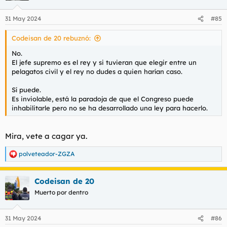
31 May 2024
#85
Codeisan de 20 rebuznó:
No.
El jefe supremo es el rey y si tuvieran que elegir entre un
pelagatos civil y el rey no dudes a quien harían caso.
Sí puede.
Es inviolable, está la paradoja de que el Congreso puede
inhabilitarle pero no se ha desarrollado una ley para hacerlo.
Mira, vete a cagar ya.
polveteador-ZGZA
R
e
a
Codeisan de 20
c
c
Muerto por dentro
i
o
n
31 May 2024
#86
e