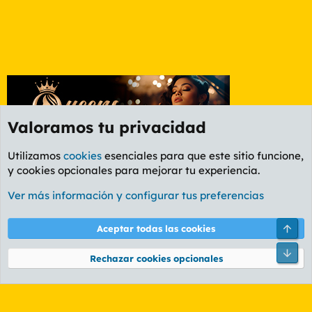
Valoramos tu privacidad
Utilizamos
cookies
esenciales para que este sitio funcione,
y cookies opcionales para mejorar tu experiencia.
Foro Política
Ver más información y configurar tus preferencias
Cookies
PL OLDSTYLE AMARILLO
Cambiar fuente
Español (ES)
Arri
Aceptar todas las cookies
Contáctanos
Términos y reglas
Política de privacidad
Ayuda
R
Pie
S
Rechazar cookies opcionales
S
®
Community platform by XenForo
© 2010-2026 XenForo Ltd.