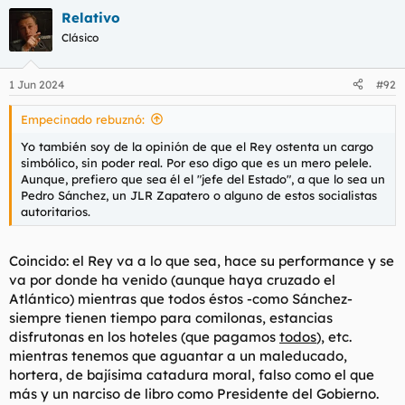
a
Relativo
c
c
Clásico
i
o
n
1 Jun 2024
#92
e
s
Empecinado rebuznó:
:
Yo también soy de la opinión de que el Rey ostenta un cargo
simbólico, sin poder real. Por eso digo que es un mero pelele.
Aunque, prefiero que sea él el "jefe del Estado", a que lo sea un
Pedro Sánchez, un JLR Zapatero o alguno de estos socialistas
autoritarios.
Coincido: el Rey va a lo que sea, hace su
performance
y se
va por donde ha venido (aunque haya cruzado el
Atlántico) mientras que todos éstos -como Sánchez-
siempre tienen tiempo para comilonas, estancias
disfrutonas
en los hoteles (que pagamos
todos
), etc.
mientras tenemos que aguantar a un maleducado,
hortera, de bajísima catadura moral, falso como el que
más y un narciso de libro como Presidente del Gobierno.