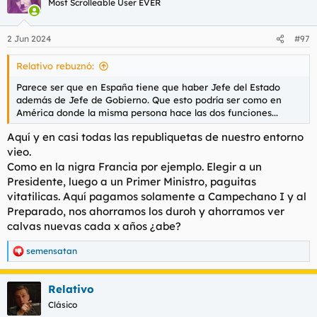
Most Scrolleable User EVER
2 Jun 2024
#97
Relativo rebuznó:
Parece ser que en España tiene que haber Jefe del Estado
además de Jefe de Gobierno. Que esto podría ser como en
América donde la misma persona hace las dos funciones...
Aquí y en casi todas las republiquetas de nuestro entorno
vieo.
Como en la nigra Francia por ejemplo. Elegir a un
Presidente, luego a un Primer Ministro, paguitas
vitatilicas. Aquí pagamos solamente a Campechano I y al
Preparado, nos ahorramos los duroh y ahorramos ver
calvas nuevas cada x años ¿abe?
semensatan
R
e
a
Relativo
c
c
Clásico
i