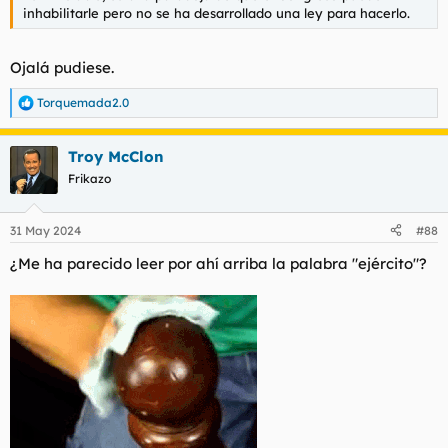
inhabilitarle pero no se ha desarrollado una ley para hacerlo.
Ojalá pudiese.
Torquemada2.0
R
e
a
Troy McClon
c
c
Frikazo
i
o
n
31 May 2024
#88
e
s
¿Me ha parecido leer por ahí arriba la palabra "ejército"?
: