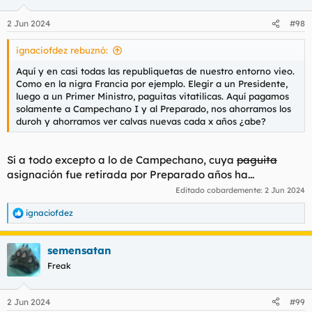
o
n
2 Jun 2024
#98
e
s
ignaciofdez rebuznó:
:
Aquí y en casi todas las republiquetas de nuestro entorno vieo.
Como en la nigra Francia por ejemplo. Elegir a un Presidente,
luego a un Primer Ministro, paguitas vitatilicas. Aquí pagamos
solamente a Campechano I y al Preparado, nos ahorramos los
duroh y ahorramos ver calvas nuevas cada x años ¿abe?
Sí a todo excepto a lo de Campechano, cuya
paguita
asignación fue retirada por Preparado años ha...
Editado cobardemente:
2 Jun 2024
ignaciofdez
R
e
a
semensatan
c
c
Freak
i
o
n
2 Jun 2024
#99
e