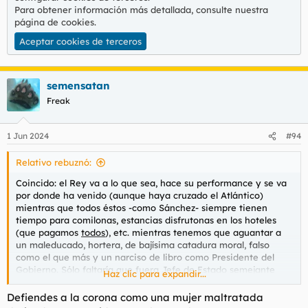
Para obtener información más detallada, consulte nuestra
página de cookies
.
Aceptar cookies de terceros
semensatan
Freak
1 Jun 2024
#94
Relativo rebuznó:
Coincido: el Rey va a lo que sea, hace su
performance
y se va
por donde ha venido (aunque haya cruzado el Atlántico)
mientras que todos éstos -como Sánchez- siempre tienen
tiempo para comilonas, estancias
disfrutonas
en los hoteles
(que pagamos
todos
), etc. mientras tenemos que aguantar a
un maleducado, hortera, de bajísima catadura moral, falso
como el que más y un narciso de libro como Presidente del
Gobierno. Sólo faltaría que fuera Jefe de Estado semejante
Haz clic para expandir...
personaje.
Defiendes a la corona como una mujer maltratada
Y lo que les escuece a los rojos el Rey: valor añadido