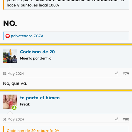
hace y punto, es legal 100%
NO.
polveteador-ZGZA
R
e
a
Codeisan de 20
c
c
Muerto por dentro
i
o
n
31 May 2024
#79
e
s
No, que va.
:
te parto el himen
Freak
31 May 2024
#80
Codeisan de 20 rebuznó: