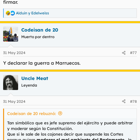
firmar.
t
o
e
m
Alduin
y
Edelweiss
R
a
e
a
Codeisan de 20
c
c
Muerto por dentro
i
o
n
31 May 2024
#77
e
s
Y declarar la guerra a Marruecos.
:
Uncle Meat
Leyenda
31 May 2024
#78
Codeisan de 20 rebuznó:
Tan simbólico que es jefe supremo del ejército y puede
arbitrar
y
modera
r según la Constitución.
Que si le sale de los cojones decir que suspende las Cortes
porque quiere
moderar el mal ambiente del Parlamento ,
lo