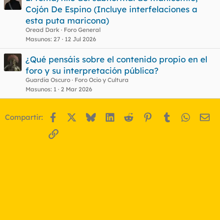
Cojón De Espino (Incluye interfelaciones a
o
esta puta maricona)
Oread Dark
Foro General
Masunos
27
12 Jul 2026
¿Qué pensáis sobre el contenido propio en el
foro y su interpretación pública?
Guardia Oscuro
Foro Ocio y Cultura
Masunos
1
2 Mar 2026
Facebook
X
Bluesky
LinkedIn
Reddit
Pinterest
Tumblr
WhatsA
Em
Compartir:
Enlace