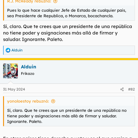
R.J. McReady rebuznó:
Pues lo que hace cualquier Jefe de Estado de cualquier pais,
sea Presidente de Republica, o Monarca, bocachancla.
Sí, claro. Que te crees que un presidente de una república
no tiene poder y asignaciones más allá de firmar y
saludar. Ignorante. Paleto.
Alduin
R
e
a
Alduin
c
c
Frikazo
i
o
n
31 May 2024
#82
e
s
yonoloestoy rebuznó:
:
Sí, claro. Que te crees que un presidente de una república no
tiene poder y asignaciones más allá de firmar y saludar.
Ignorante. Paleto.