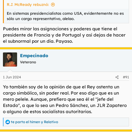
R.J. McReady rebuznó:
:
En sistemas presidencialistas como USA, evidentemente no es
sólo un cargo representativo, alelao.
Puedes mirar las asignaciones y poderes que tiene el
presidente de Francia y de Portugal y así dejas de hacer
el subnormal por un día. Payaso.
Empecinado
Veterano
1 Jun 2024
#91
Yo también soy de la opinión de que el Rey ostenta un
cargo simbólico, sin poder real. Por eso digo que es un
mero pelele. Aunque, prefiero que sea él el "jefe del
Estado", a que lo sea un Pedro Sánchez, un JLR Zapatero
o alguno de estos socialistas autoritarios.
te parto el himen
y
Relativo
R
e