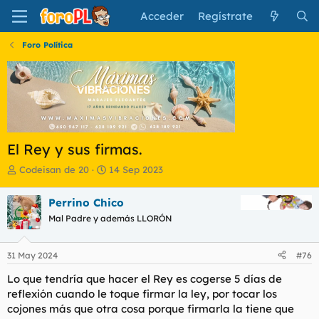
Acceder
Regístrate
Foro Política
El Rey y sus firmas.
I
F
Codeisan de 20
14 Sep 2023
n
e
i
c
Perrino Chico
c
h
Mal Padre y además LLORÓN
i
a
a
d
d
e
31 May 2024
#76
o
i
r
n
Lo que tendría que hacer el Rey es cogerse 5 días de
d
i
reflexión cuando le toque firmar la ley, por tocar los
e
c
cojones más que otra cosa porque firmarla la tiene que
l
i