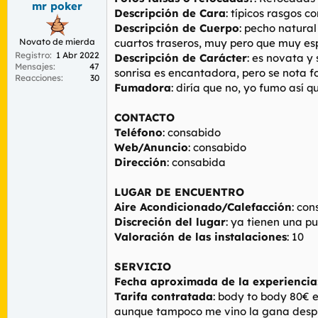
mr poker
r
n
Descripción de Cara
: típicos rasgos 
d
i
Descripción de Cuerpo
: pecho natura
e
c
Novato de mierda
cuartos traseros, muy pero que muy es
l
i
Registro
1 Abr 2022
t
o
Descripción de Carácter
: es novata y
Mensajes
47
e
sonrisa es encantadora, pero se nota f
Reacciones
30
m
Fumadora
: diría que no, yo fumo así qu
a
CONTACTO
Teléfono
: consabido
Web/Anuncio
: consabido
Dirección
: consabida
LUGAR DE ENCUENTRO
Aire Acondicionado/Calefacción
: co
Discreción del lugar
: ya tienen una p
Valoración de las instalaciones
: 10
SERVICIO
Fecha aproximada de la experiencia
Tarifa contratada
: body to body 80€ 
aunque tampoco me vino la gana desp