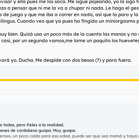
 avisar y ella pues me los saca. Me sigue pajeando, yo la sigo
ezo a pensar que ni me la va a chupar ni nada. Le hago el ge
a de juego y que me iba a correr en nada, así que la paro y 
ilingus. Cuando veo que ya pues ha fingido un miniorgasmo p
 bien. Quizá usa un poco más de la cuenta las manos y no se
casi, por un segundo vamos,me lame un poquito los huevetes
ará yo. Ducha. Me despide con dos besos (?) y para fuera.
 todas, pero fieles a la realidad.
dobeses de cordobesa guapa. Muy guapa.
neroso, un poco caído para esa edad, puede ser que sea mamá y haya d