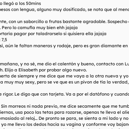
no llegó a los 50mins
os besos con lengua, alguno muy dosificado, se nota que al me
mente, con un saborcillo a frutas bastante agradable. Sospecho
. Pero lo camufla muy bien ehh jajaja
rtaría pagar por taladrarselo si quisiera ella jajaja
: 7,5
 sí, aún le faltan maneras y rodaje, pero es gran diamante e
la mañana, y no sé, me dio el calentón y bueno, contacto con
. Elijo a Elisabeth por probar algo nuevo.
puerta de siempre y me dice que me vaya a la otra nueva y y
 la muy muy sexy, pero se ve que es un pivon de tía la verd
 rigor. Le digo que con tarjeta. Va a por el datáfono y cuan
a. Sin morreos ni nada previo, me dice secamente que me tumb
ernas, usa poco las tetas para rozarse, apenas te lleva el ali
siado al reloj... De pronto se para, se sienta a mi lado y no
yo me llevo los dedos hacia su vagina y conforme voy bajand