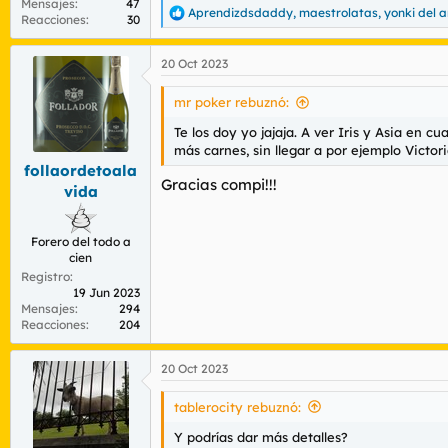
Mensajes
47
Aprendizdsdaddy
,
maestrolatas
,
yonki del 
R
Reacciones
30
e
a
20 Oct 2023
c
c
i
mr poker rebuznó:
o
n
Te los doy yo jajaja. A ver Iris y Asia en 
e
más carnes, sin llegar a por ejemplo Victori
s
follaordetoala
:
Gracias compi!!!
vida
Forero del todo a
cien
Registro
19 Jun 2023
Mensajes
294
Reacciones
204
20 Oct 2023
tablerocity rebuznó:
Y podrías dar más detalles?