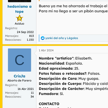
Bueno ya me ha ahorrado el trabajo e
hedonismo a
Para mí no llega a ser un pibón aunque
tope
Asiduo
Registro
24 Sep 2022
Mensajes
813
yonki del año
y
Légolas
R
Reacciones
1.150
e
a
1 Abr 2024
c
C
c
Nombre "artístico"
: Elisabeth.
i
o
Nacionalidad
: Española.
n
Edad aproximada
: 25.
e
Fotos falsas o retocadas?
: Falsas.
s
CrisJa
Descripción de Cara
: Muy guapa.
:
Aborto de Forero
Descripción de Cuerpo
: Flácido y caíd
Registro
Descripción de Carácter
: Muy simpáti
16 Abr 2021
Mensajes
11
Fumadora
: Sí.
Reacciones
34
CONTACTO