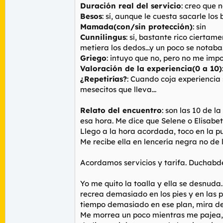
Duración real del servicio
: creo que 
Besos
: sí, aunque le cuesta sacarle l
Mamada(con/sin protección)
: sin
Cunnilingus
: sí, bastante rico cierta
metiera los dedos...y un poco se notaba
Griego
: intuyo que no, pero no me impo
Valoración de la experiencia(0 a 10)
¿Repetirías?
: Cuando coja experiencia
mesecitos que lleva...
Relato del encuentro
: son las 10 de 
esa hora. Me dice que Selene o Elisabeth
Llego a la hora acordada, toco en la 
Me recibe ella en lencería negra no de
Acordamos servicios y tarifa. Duchabde
Yo me quito la toalla y ella se desnud
recrea demasiado en los pies y en las pi
tiempo demasiado en ese plan, mira dema
Me morrea un poco mientras me pajea, 