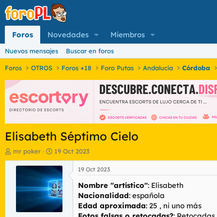
Foros
Novedades
Miembros
Nuevos mensajes
Buscar en foros
Foros
OTROS
Foros +18
Foro Putas
Andalucía
Córdoba
Elisabeth Séptimo Cielo
I
F
mr poker
19 Oct 2023
n
e
i
c
19 Oct 2023
c
h
Nombre "artístico"
: Elisabeth
i
a
a
d
Nacionalidad
: española
d
e
Edad aproximada
: 25 , ni uno más
o
i
Fotos falsas o retocadas?
: Retocadas 