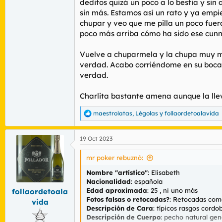
deditos quizá un poco a lo bestia y sin
sin más. Estamos así un rato y ya empi
chupar y veo que me pilla un poco fuer
poco más arriba cómo ha sido ese cunn
Vuelve a chuparmela y la chupa muy muy
verdad. Acabo corriéndome en su boca 
verdad.
Charlita bastante amena aunque la llev
maestrolatas
,
Légolas
y
follaordetoalavida
R
e
a
19 Oct 2023
c
c
i
mr poker rebuznó:
o
n
Nombre "artístico"
: Elisabeth
e
Nacionalidad
: española
s
Edad aproximada
: 25 , ni uno más
follaordetoala
:
Fotos falsas o retocadas?
: Retocadas como
vida
Descripción de Cara
: típicos rasgos cor
Descripción de Cuerpo
: pecho natural ge