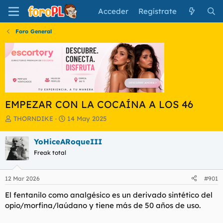
Acceder
Regístrate
Foro General
EMPEZAR CON LA COCAÍNA A LOS 46
I
F
THORNDIKE
14 May 2025
n
e
i
c
YoHiceARoqueIII
c
h
Freak total
i
a
a
d
d
e
12 Mar 2026
#901
o
i
r
n
El fentanilo como analgésico es un derivado sintético del
d
i
opio/morfina/laúdano y tiene más de 50 años de uso.
e
c
l
i