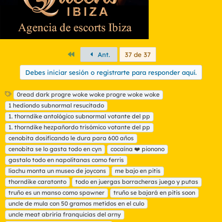
Primero
Ant.
37 de 37
Debes iniciar sesión o registrarte para responder aquí.
E
0read dark progre woke woke progre woke woke
t
1 hediondo subnormal resucitado
i
1. thorndike antológico subnormal votante del pp
q
1. thorndike hezpañordo trisómico votante del pp
u
cenobita dosificando le dura para 600 años
e
t
cenobita se lo gasta todo en cyn
cocaína ❤️ pionono
a
gastalo todo en napolitanas como ferris
s
liachu monta un museo de joycons
me bajo en pitis
thorndike caratonto
todo en juergas borracheras juego y putas
truño es un manso como spawner
truño se bajará en pitis soon
uncle de mula con 50 gramos metidos en el culo
uncle meat abriría franquicias del arny