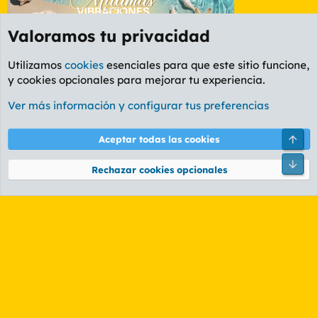
Valoramos tu privacidad
Utilizamos
cookies
esenciales para que este sitio funcione,
y cookies opcionales para mejorar tu experiencia.
Foro General
Ver más información y configurar tus preferencias
Cookies
PL OLDSTYLE AMARILLO
Cambiar fuente
Español (ES)
Arri
Aceptar todas las cookies
Contáctanos
Términos y reglas
Política de privacidad
Ayuda
R
Pie
S
Rechazar cookies opcionales
S
®
Community platform by XenForo
© 2010-2026 XenForo Ltd.