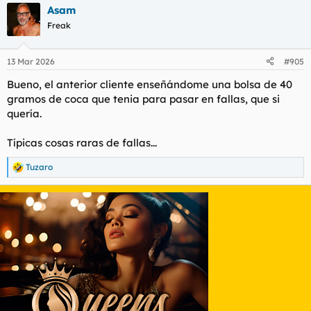
Asam
Freak
13 Mar 2026
#905
Bueno, el anterior cliente enseñándome una bolsa de 40
gramos de coca que tenia para pasar en fallas, que si
quería.
Típicas cosas raras de fallas...
Tuzaro
R
e
a
c
c
i
o
n
e
s
: