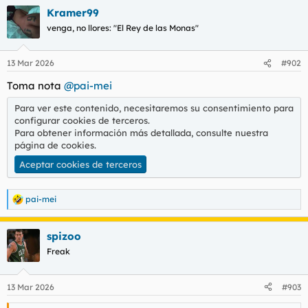
a
Kramer99
c
c
venga, no llores: "El Rey de las Monas"
i
o
n
13 Mar 2026
#902
e
s
Toma nota
@pai-mei
:
Para ver este contenido, necesitaremos su consentimiento para
configurar cookies de terceros.
Para obtener información más detallada, consulte nuestra
página de cookies
.
Aceptar cookies de terceros
pai-mei
R
e
a
spizoo
c
c
Freak
i
o
n
13 Mar 2026
#903
e
s