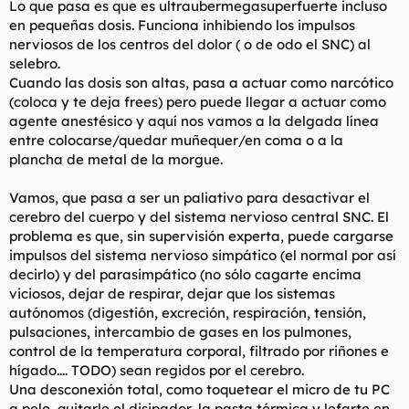
Lo que pasa es que es ultraubermegasuperfuerte incluso
t
o
e
en pequeñas dosis. Funciona inhibiendo los impulsos
m
nerviosos de los centros del dolor ( o de odo el SNC) al
a
selebro.
Cuando las dosis son altas, pasa a actuar como narcótico
(coloca y te deja frees) pero puede llegar a actuar como
agente anestésico y aquí nos vamos a la delgada línea
entre colocarse/quedar muñequer/en coma o a la
plancha de metal de la morgue.
Vamos, que pasa a ser un paliativo para desactivar el
cerebro del cuerpo y del sistema nervioso central SNC. El
problema es que, sin supervisión experta, puede cargarse
impulsos del sistema nervioso simpático (el normal por así
decirlo) y del parasimpático (no sólo cagarte encima
viciosos, dejar de respirar, dejar que los sistemas
autónomos (digestión, excreción, respiración, tensión,
pulsaciones, intercambio de gases en los pulmones,
control de la temperatura corporal, filtrado por riñones e
hígado.... TODO) sean regidos por el cerebro.
Una desconexión total, como toquetear el micro de tu PC
a pelo, quitarle el disipador, la pasta térmica y lefarte en