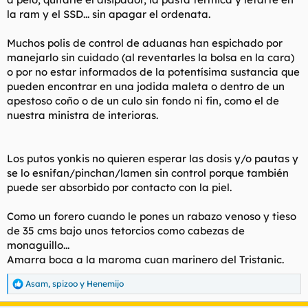
la ram y el SSD... sin apagar el ordenata.
Muchos polis de control de aduanas han espichado por
manejarlo sin cuidado (al reventarles la bolsa en la cara)
o por no estar informados de la potentísima sustancia que
pueden encontrar en una jodida maleta o dentro de un
apestoso coño o de un culo sin fondo ni fin, como el de
nuestra ministra de interioras.
Los putos yonkis no quieren esperar las dosis y/o pautas y
se lo esnifan/pinchan/lamen sin control porque también
puede ser absorbido por contacto con la piel.
Como un forero cuando le pones un rabazo venoso y tieso
de 35 cms bajo unos tetorcios como cabezas de
monaguillo...
Amarra boca a la maroma cuan marinero del Tristanic.
Asam
,
spizoo
y
Henemijo
R
e