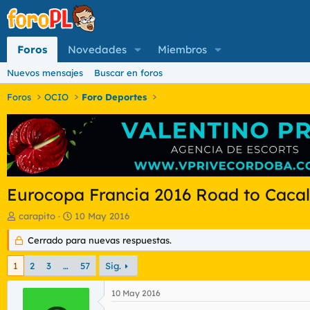
Foros
Novedades
Miembros
Nuevos mensajes
Buscar en foros
Foros
OCIO
Foro Deportes
Eurocopa Francia 2016 Road to Caca
I
F
carapito
10 May 2016
n
e
i
Cerrado para nuevas respuestas.
c
c
h
i
a
1
2
3
…
57
Sig.
a
d
d
e
10 May 2016
o
i