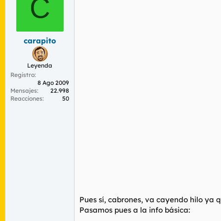
C
r
n
d
i
e
c
l
i
t
o
carapito
e
m
Leyenda
a
Registro
8 Ago 2009
Mensajes
22.998
Reacciones
50
Pues sí, cabrones, va cayendo hilo ya q
Pasamos pues a la info básica: