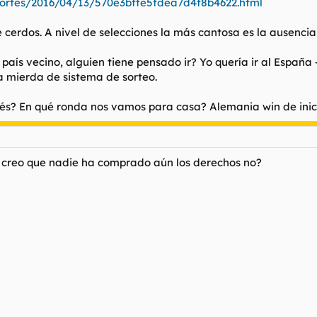
ortes/2016/04/13/570e3bffe5fdea7d4f8b4622.html
e cerdos. A nivel de selecciones la más cantosa es la ausencia
n el país vecino, alguien tiene pensado ir? Yo quería ir al Esp
ta mierda de sistema de sorteo.
ués? En qué ronda nos vamos para casa? Alemania win de inici
 creo que nadie ha comprado aún los derechos no?