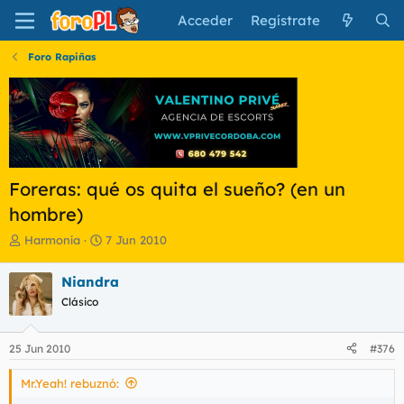
Acceder
Regístrate
Foro Rapiñas
Foreras: qué os quita el sueño? (en un
hombre)
I
F
Harmonía
7 Jun 2010
n
e
i
c
Niandra
c
h
Clásico
i
a
a
d
d
e
25 Jun 2010
#376
o
i
r
n
Mr.Yeah! rebuznó:
d
i
e
c