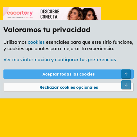
Valoramos tu privacidad
Utilizamos
cookies
esenciales para que este sitio funcione,
y cookies opcionales para mejorar tu experiencia.
Foro Rapiñas
Ver más información y configurar tus preferencias
Cookies
PL OLDSTYLE AMARILLO
Cambiar fuente
Español (ES)
Arri
Aceptar todas las cookies
Contáctanos
Términos y reglas
Política de privacidad
Ayuda
R
Pie
S
Rechazar cookies opcionales
S
®
Community platform by XenForo
© 2010-2026 XenForo Ltd.