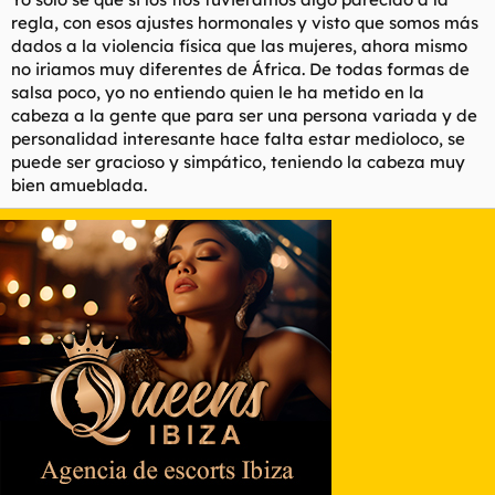
que la alegría inunda la casa, los besos y abrazos abundan por
regla, con esos ajustes hormonales y visto que somos más
doquier, se recibe al churri a la vuelta del trabajo de un salto,
dados a la violencia física que las mujeres, ahora mismo
en camisoncito sesi y con una cena para chuparse los dedos,
no iriamos muy diferentes de África. De todas formas de
for example)
salsa poco, yo no entiendo quien le ha metido en la
cabeza a la gente que para ser una persona variada y de
personalidad interesante hace falta estar medioloco, se
puede ser gracioso y simpático, teniendo la cabeza muy
bien amueblada.