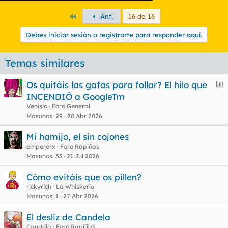
Primero
Ant.
16 de 16
Debes iniciar sesión o registrarte para responder aquí.
Temas similares
E
Os quitáis las gafas para follar? El hilo que
n
INCENDIÓ a GoogleTm
c
Venisio
Foro General
u
Masunos
29
20 Abr 2026
e
Mi hamijo, el sin cojones
s
emperorx
Foro Rapiñas
t
Masunos
53
21 Jul 2026
Cómo evitáis que os pillen?
rickyrich
La Whiskería
Masunos
1
27 Abr 2026
El desliz de Candela
Candela
Foro Rapiñas