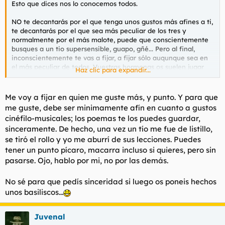
Esto que dices nos lo conocemos todos.
l
i
t
o
NO te decantarás por el que tenga unos gustos más afines a ti,
e
te decantarás por el que sea más peculiar de los tres y
m
normalmente por el más malote, puede que conscientemente
a
busques a un tio supersensible, guapo, gñé... Pero al final,
inconscientemente te vas a fijar, a fijar sólo auqunque sea en
el más peculiar de todos. Vuestras hormonas os suelen jugar
Haz clic para expandir...
malas pasadas en estos aspectos y si pillo cacho no es por
recitar poemas, es porque se han fijado en mi por que he sido
más malote de lo habitual, he resultado un personaje curioso,
Me voy a fijar en quien me guste más, y punto. Y para que
se han reido, les ha impactado mi carácter o cualquier otra
me guste, debe ser minimamente afín en cuanto a gustos
mierda.
cinéfilo-musicales; los poemas te los puedes guardar,
sinceramente. De hecho, una vez un tío me fue de listillo,
Todas putas.
se tiró el rollo y yo me aburrí de sus lecciones. Puedes
tener un punto pícaro, macarra incluso si quieres, pero sin
pasarse. Ojo, hablo por mi, no por las demás.
No sé para que pedís sinceridad si luego os poneis hechos
unos basiliscos...
Juvenal