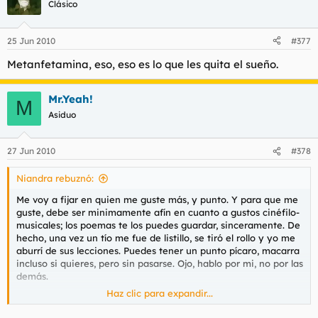
Clásico
25 Jun 2010
#377
Metanfetamina, eso, eso es lo que les quita el sueño.
Mr.Yeah!
M
Asiduo
27 Jun 2010
#378
Niandra rebuznó:
Me voy a fijar en quien me guste más, y punto. Y para que me
guste, debe ser minimamente afín en cuanto a gustos cinéfilo-
musicales; los poemas te los puedes guardar, sinceramente. De
hecho, una vez un tío me fue de listillo, se tiró el rollo y yo me
aburrí de sus lecciones. Puedes tener un punto pícaro, macarra
incluso si quieres, pero sin pasarse. Ojo, hablo por mi, no por las
demás.
Haz clic para expandir...
No sé para que pedís sinceridad si luego os poneis hechos unos
basiliscos...