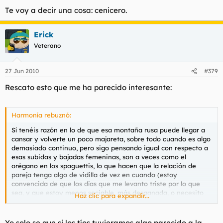
Te voy a decir una cosa: cenicero.
Erick
Veterano
27 Jun 2010
#379
Rescato esto que me ha parecido interesante:
Harmonía rebuznó:
Sí tenéis razón en lo de que esa montaña rusa puede llegar a
cansar y volverte un poco majareta, sobre todo cuando es algo
demasiado continuo, pero sigo pensando igual con respecto a
esas subidas y bajadas femeninas, son a veces como el
orégano en los spaguettis, lo que hacen que la relación de
pareja tenga algo de vidilla de vez en cuando (estoy
convencida de que los días que me levanto triste por lo que
sea, y que estoy menos sociable, más desganada, o necesito
Haz clic para expandir...
más mimos que de costumbre, en los que lloro con sólo ver el
anuncio de Mahou en el que le dice el padre a su hijo que con
quién va a ver el partido, esos días, se suplen con otros en los
Yo solo se que si los tíos tuvieramos algo parecido a la