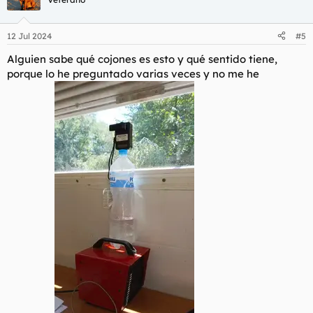
i
o
n
12 Jul 2024
#5
e
s
Alguien sabe qué cojones es esto y qué sentido tiene,
:
porque lo he preguntado varias veces y no me he