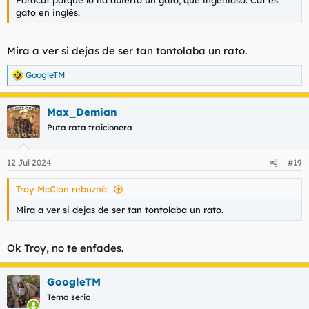
Forocat porque lo ha abierto un gato, qué ingenioso. Cat es
gato en inglés.
Mira a ver si dejas de ser tan tontolaba un rato.
GoogleTM
R
e
a
Max_Demian
c
c
Puta rata traicionera
i
o
n
12 Jul 2024
#19
e
s
Troy McClon rebuznó:
:
Mira a ver si dejas de ser tan tontolaba un rato.
Ok Troy, no te enfades.
GoogleTM
Tema serio