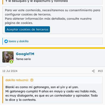
Y le besuqueo y le espachurro y ronronea
Para ver este contenido, necesitaremos su consentimiento para
configurar cookies de terceros.
Para obtener información más detallada, consulte nuestra
página de cookies
.
Aceptar cookies de terceros
laeas
y
dakilla
R
e
a
GoogleTM
c
c
Tema serio
i
o
n
12 Jul 2024
#13
e
s
dakilla rebuznó:
:
Blanki es como mi gatonegro, son el yin y el yan.
Mi gatonegro cumplió 9 años en mayo y cada vez habla más,
es muy dialogante, es que es un contestador y opinador. Todo
lo dice y lo contesta.