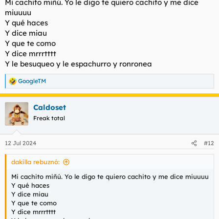
Mi cachito miñú. Yo le digo te quiero cachito y me dice
:
miuuuu
Y qué haces
Y dice miau
Y que te como
Y dice mrrrtttt
Y le besuqueo y le espachurro y ronronea
GoogleTM
R
e
a
Caldoset
c
c
Freak total
i
o
n
12 Jul 2024
#12
e
s
dakilla rebuznó:
:
Mi cachito miñú. Yo le digo te quiero cachito y me dice miuuuu
Y qué haces
Y dice miau
Y que te como
Y dice mrrrtttt