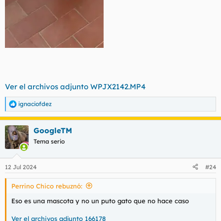
Ver el archivos adjunto WPJX2142.MP4
ignaciofdez
R
e
a
GoogleTM
c
c
Tema serio
i
o
n
12 Jul 2024
#24
e
s
Perrino Chico rebuznó:
:
Eso es una mascota y no un puto gato que no hace caso
Ver el archivos adjunto 166178