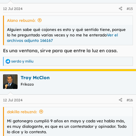
12 Jul 2024
#15
Alano rebuznó:
Alguien sabe qué cojones es esto y qué sentido tiene, porque
lo he preguntado varias veces y no me he enterado
Ver el
archivos adjunto 166167
Es una ventana, sirve para que entre la luz en casa.
serdo
y
miliu
R
e
a
Troy McClon
c
c
Frikazo
i
o
n
12 Jul 2024
#16
e
s
dakilla rebuznó:
:
Mi gatonegro cumplió 9 años en mayo y cada vez habla más,
es muy dialogante, es que es un contestador y opinador. Todo
lo dice y lo contesta.