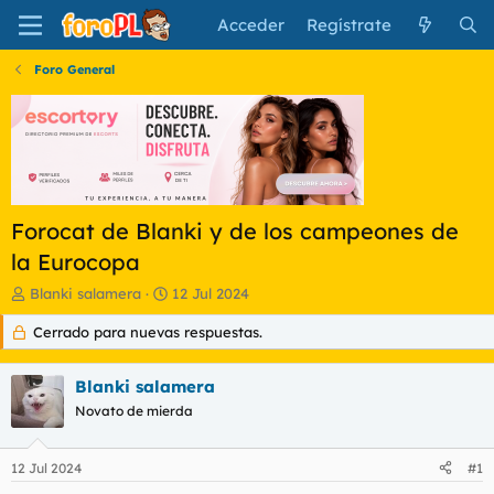
Acceder
Regístrate
Foro General
Forocat de Blanki y de los campeones de
la Eurocopa
I
F
Blanki salamera
12 Jul 2024
n
e
Cerrado para nuevas respuestas.
i
c
c
h
i
a
Blanki salamera
a
d
d
Novato de mierda
e
o
i
r
n
12 Jul 2024
#1
d
i
e
c