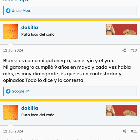
Uncle Meat
R
e
a
dakilla
c
c
Puta loca del coño
i
o
n
12 Jul 2024
#10
e
s
Blanki es como mi gatonegro, son el yin y el yan.
:
Mi gatonegro cumplió 9 años en mayo y cada vez habla
más, es muy dialogante, es que es un contestador y
opinador. Todo lo dice y lo contesta.
GoogleTM
R
e
a
dakilla
c
c
Puta loca del coño
i
o
n
12 Jul 2024
#11
e
s