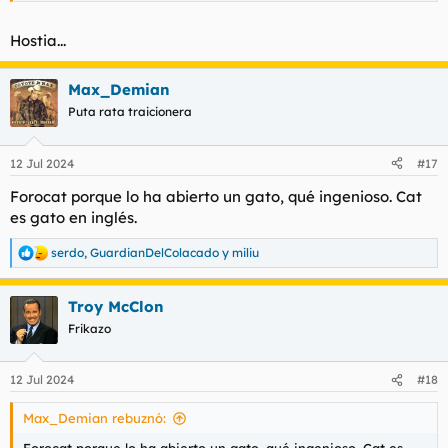
Hostia...
Max_Demian
Puta rata traicionera
12 Jul 2024
#17
Forocat porque lo ha abierto un gato, qué ingenioso. Cat
es gato en inglés.
serdo
,
GuardianDelColacado
y
miliu
R
e
a
Troy McClon
c
c
Frikazo
i
o
n
12 Jul 2024
#18
e
s
Max_Demian rebuznó:
: