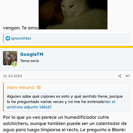
vengan. Te amo.
ignaciofdez
R
e
a
GoogleTM
c
c
Tema serio
i
o
n
12 Jul 2024
#7
e
s
Alano rebuznó:
:
Alguien sabe qué cojones es esto y qué sentido tiene, porque
lo he preguntado varias veces y no me he enterado
Ver el
archivos adjunto 166167
Por lo que yo veo parece un humedificador cutre
salchichero, aunque tambien puede ser un calentador de
agua para luego limpiarse el recto. Le pregunto a Blanki