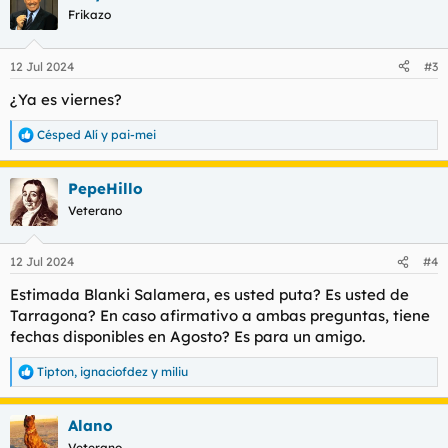
c
Frikazo
i
o
n
12 Jul 2024
#3
e
s
¿Ya es viernes?
:
Césped Alí
y
pai-mei
R
e
a
PepeHillo
c
c
Veterano
i
o
n
12 Jul 2024
#4
e
s
Estimada Blanki Salamera, es usted puta? Es usted de
:
Tarragona? En caso afirmativo a ambas preguntas, tiene
fechas disponibles en Agosto? Es para un amigo.
Tipton
,
ignaciofdez
y
miliu
R
e
a
Alano
c
c
Veterano