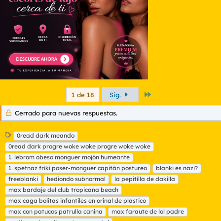
e
s
:
Último
1 de 18
Sig.
Cerrado para nuevas respuestas.
E
0read dark meando
t
0read dark progre woke woke progre woke woke
i
1. lebrom obeso monguer mojón humeante
q
1. spetnaz friki poser-monguer capitán postureo
blanki es nazi?
u
freeblanki
e
hediondo subnormal
la pepitilla de dakilla
t
max bardaje del club tropicana beach
a
max caga bolitas infantiles en orinal de plastico
s
max con patucos patrulla canina
max faraute de lol padre