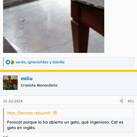
serdo
,
ignaciofdez
y
dakilla
R
e
a
miliu
c
c
Cronista Alanordista
i
o
n
12 Jul 2024
#21
e
s
Max_Demian rebuznó:
:
Forocat porque lo ha abierto un gato, qué ingenioso. Cat es
gato en inglés.