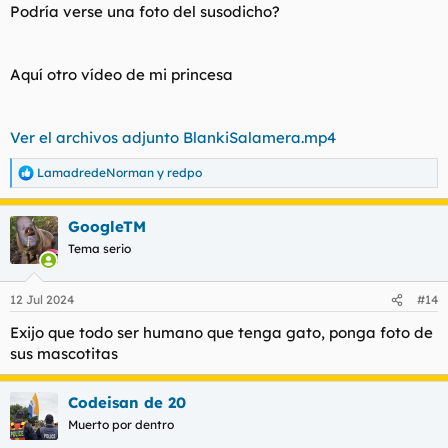
Podría verse una foto del susodicho?
Aquí otro vídeo de mi princesa
Ver el archivos adjunto BlankiSalamera.mp4
LamadredeNorman
y
redpo
R
e
a
GoogleTM
c
c
Tema serio
i
o
n
12 Jul 2024
#14
e
s
Exijo que todo ser humano que tenga gato, ponga foto de
:
sus mascotitas
Codeisan de 20
Muerto por dentro