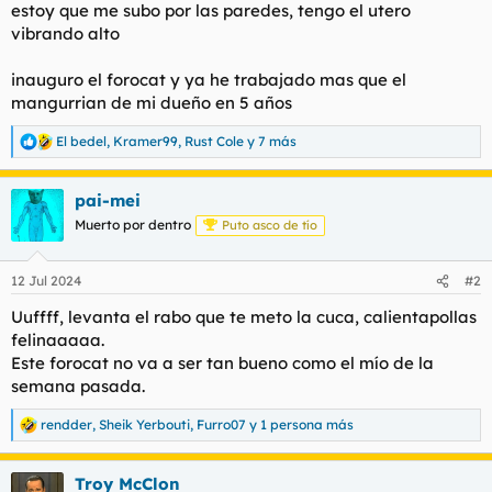
estoy que me subo por las paredes, tengo el utero
l
i
vibrando alto
t
o
e
m
inauguro el forocat y ya he trabajado mas que el
a
mangurrian de mi dueño en 5 años
El bedel
,
Kramer99
,
Rust Cole
y 7 más
R
e
a
pai-mei
c
c
Muerto por dentro
Puto asco de tío
i
o
n
12 Jul 2024
#2
e
s
Uuffff, levanta el rabo que te meto la cuca, calientapollas
:
felinaaaaa.
Este forocat no va a ser tan bueno como el mío de la
semana pasada.
rendder
,
Sheik Yerbouti
,
Furro07
y 1 persona más
R
e
a
Troy McClon
c