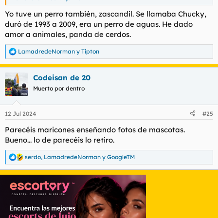
Yo tuve un perro también, zascandil. Se llamaba Chucky,
duró de 1993 a 2009, era un perro de aguas. He dado
amor a animales, panda de cerdos.
LamadredeNorman
y
Tipton
R
e
a
Codeisan de 20
c
c
Muerto por dentro
i
o
n
12 Jul 2024
#25
e
s
Parecéis maricones enseñando fotos de mascotas.
:
Bueno... lo de parecéis lo retiro.
serdo
,
LamadredeNorman
y
GoogleTM
R
e
a
c
c
i
o
n