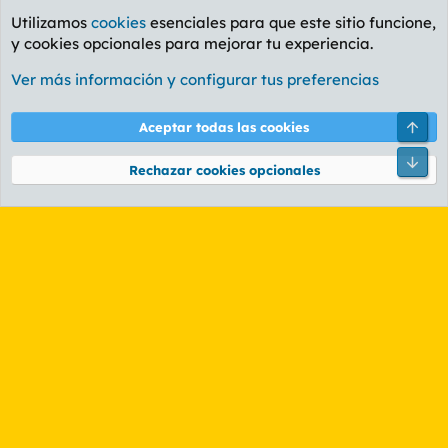
Utilizamos
cookies
esenciales para que este sitio funcione,
y cookies opcionales para mejorar tu experiencia.
Foro General
Ver más información y configurar tus preferencias
Cookies
PL OLDSTYLE AMARILLO
Cambiar fuente
Español (ES)
Arri
Aceptar todas las cookies
Contáctanos
Términos y reglas
Política de privacidad
Ayuda
R
Pie
S
Rechazar cookies opcionales
S
®
Community platform by XenForo
© 2010-2026 XenForo Ltd.