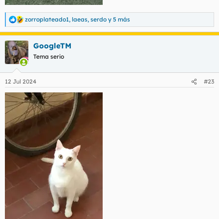
zorroplateado1
,
laeas
,
serdo
y 5 más
R
e
a
GoogleTM
c
c
Tema serio
i
o
n
12 Jul 2024
#23
e
s
: