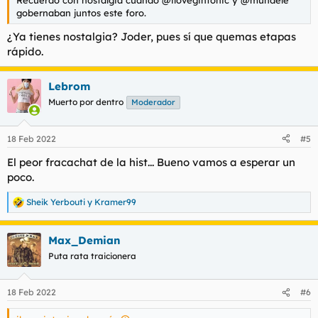
gobernaban juntos este foro.
¿Ya tienes nostalgia? Joder, pues sí que quemas etapas
rápido.
Lebrom
Muerto por dentro
Moderador
18 Feb 2022
#5
El peor fracachat de la hist... Bueno vamos a esperar un
poco.
Sheik Yerbouti
y
Kramer99
R
e
a
Max_Demian
c
c
Puta rata traicionera
i
o
n
18 Feb 2022
#6
e
s