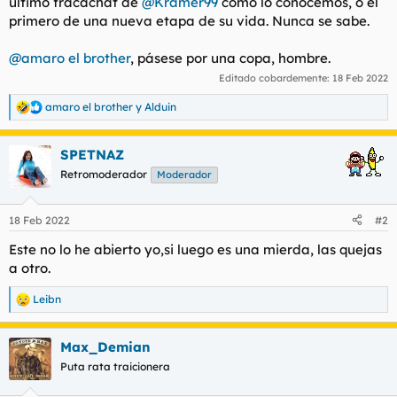
último fracachat de
@Kramer99
como lo conocemos, o el
t
o
primero de una nueva etapa de su vida. Nunca se sabe.
e
m
a
@amaro el brother
, pásese por una copa, hombre.
Editado cobardemente:
18 Feb 2022
amaro el brother
y
Alduin
R
e
a
SPETNAZ
c
c
Retromoderador
Moderador
i
o
n
18 Feb 2022
#2
e
s
Este no lo he abierto yo,si luego es una mierda, las quejas
:
a otro.
Leibn
R
e
a
Max_Demian
c
c
Puta rata traicionera
i
o