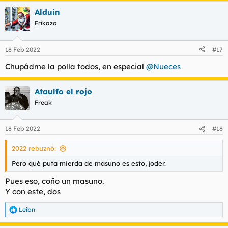
Alduin
Frikazo
18 Feb 2022
#17
Chupádme la polla todos, en especial
@Nueces
Ataulfo el rojo
Freak
18 Feb 2022
#18
2022 rebuznó:
Pero qué puta mierda de masuno es esto, joder.
Pues eso, coño un masuno.
Y con este, dos
Leibn
R
e