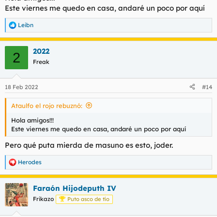
:
Este viernes me quedo en casa, andaré un poco por aquí
Leibn
R
e
a
2022
c
2
c
Freak
i
o
n
18 Feb 2022
#14
e
s
Ataulfo el rojo rebuznó:
:
Hola amigos!!!
Este viernes me quedo en casa, andaré un poco por aquí
Pero qué puta mierda de masuno es esto, joder.
Herodes
R
e
a
Faraón Hijodeputh IV
c
c
Frikazo
Puto asco de tío
i
o