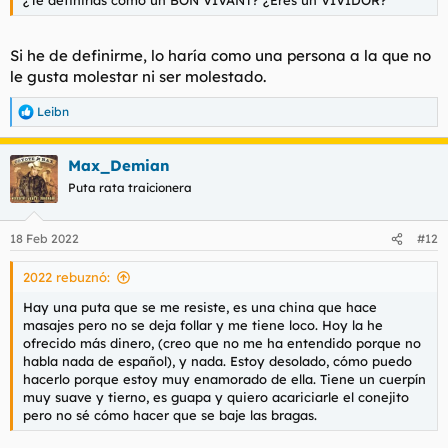
¿Te definirías como un BON VIVANT? ¿Eres un VIVIDOR?
Si he de definirme, lo haría como una persona a la que no
le gusta molestar ni ser molestado.
Leibn
R
e
a
Max_Demian
c
c
Puta rata traicionera
i
o
n
18 Feb 2022
#12
e
s
2022 rebuznó:
:
Hay una puta que se me resiste, es una china que hace
masajes pero no se deja follar y me tiene loco. Hoy la he
ofrecido más dinero, (creo que no me ha entendido porque no
habla nada de español), y nada. Estoy desolado, cómo puedo
hacerlo porque estoy muy enamorado de ella. Tiene un cuerpín
muy suave y tierno, es guapa y quiero acariciarle el conejito
pero no sé cómo hacer que se baje las bragas.