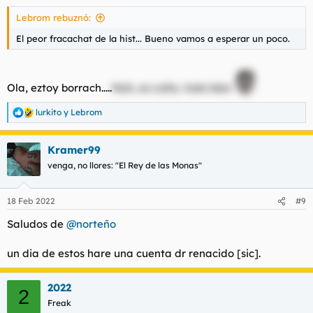
Lebrom rebuznó:
El peor fracachat de la hist... Bueno vamos a esperar un poco.
Ola, eztoy borrach.....
Nah, es coña, todo bien
lurkito
y
Lebrom
R
e
a
Kramer99
c
c
venga, no llores: "El Rey de las Monas"
i
o
n
18 Feb 2022
#9
e
s
Saludos de
@norteño
:
un dia de estos hare una cuenta dr renacido
[sic].
2022
2
Freak