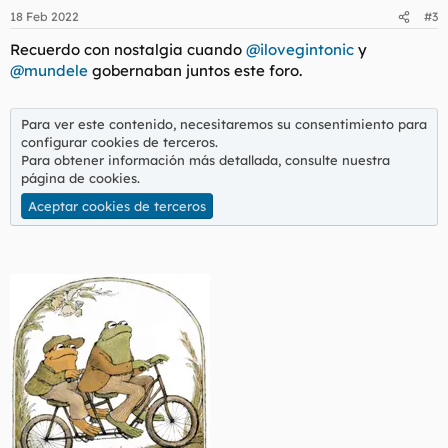
n
18 Feb 2022
#3
e
s
Recuerdo con nostalgia cuando
@ilovegintonic
y
:
@mundele
gobernaban juntos este foro.
Para ver este contenido, necesitaremos su consentimiento para
configurar cookies de terceros.
Para obtener información más detallada, consulte nuestra
página de cookies
.
Aceptar cookies de terceros