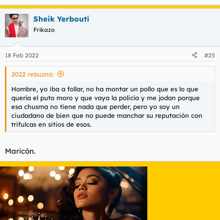
e
a
Sheik Yerbouti
c
c
Frikazo
i
o
n
18 Feb 2022
#25
e
s
2022 rebuznó:
:
Hombre, yo iba a follar, no ha montar un pollo que es lo que
quería el puto moro y que vaya la policía y me jodan porque
esa chusma no tiene nada que perder, pero yo soy un
ciudadano de bien que no puede manchar su reputación con
trifulcas en sitios de esos.
Maricón.