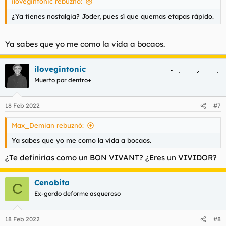
ilovegintonic rebuznó:
:
¿Ya tienes nostalgia? Joder, pues sí que quemas etapas rápido.
Ya sabes que yo me como la vida a bocaos.
ilovegintonic
Muerto por dentro+
18 Feb 2022
#7
Max_Demian rebuznó:
Ya sabes que yo me como la vida a bocaos.
¿Te definirías como un BON VIVANT? ¿Eres un VIVIDOR?
Cenobita
C
Ex-gordo deforme asqueroso
18 Feb 2022
#8