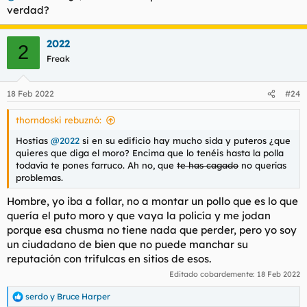
verdad?
2022
2
Freak
18 Feb 2022
#24
thorndoski rebuznó:
Hostias
@2022
si en su edificio hay mucho sida y puteros ¿que
quieres que diga el moro? Encima que lo tenéis hasta la polla
todavía te pones farruco. Ah no, que
te has cagado
no querías
problemas.
Hombre, yo iba a follar, no a montar un pollo que es lo que
quería el puto moro y que vaya la policía y me jodan
porque esa chusma no tiene nada que perder, pero yo soy
un ciudadano de bien que no puede manchar su
reputación con trifulcas en sitios de esos.
Editado cobardemente:
18 Feb 2022
serdo
y
Bruce Harper
R