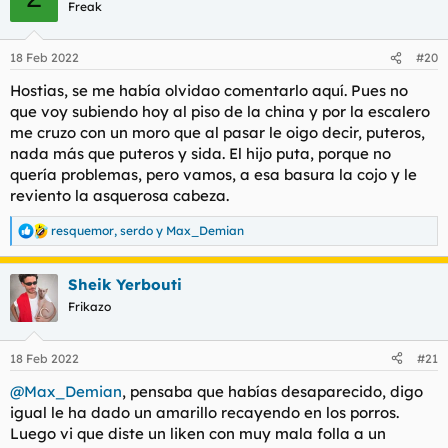
c
Freak
i
o
n
18 Feb 2022
#20
e
s
Hostias, se me había olvidao comentarlo aquí. Pues no
:
que voy subiendo hoy al piso de la china y por la escalero
me cruzo con un moro que al pasar le oigo decir, puteros,
nada más que puteros y sida. El hijo puta, porque no
quería problemas, pero vamos, a esa basura la cojo y le
reviento la asquerosa cabeza.
resquemor
,
serdo
y
Max_Demian
R
e
a
Sheik Yerbouti
c
c
Frikazo
i
o
n
18 Feb 2022
#21
e
s
@Max_Demian
, pensaba que habías desaparecido, digo
:
igual le ha dado un amarillo recayendo en los porros.
Luego vi que diste un liken con muy mala folla a un