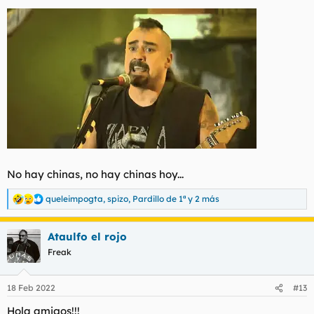
No hay chinas, no hay chinas hoy...
queleimpogta
,
spizo
,
Pardillo de 1ª
y 2 más
R
e
a
Ataulfo el rojo
c
c
Freak
i
o
n
18 Feb 2022
#13
e
s
Hola amigos!!!