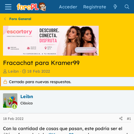
Acceder
Regístrate
Foro General
Fracachat para Kramer99
I
F
Leibn
18 Feb 2022
n
e
Cerrado para nuevas respuestas.
i
c
c
h
i
a
Leibn
a
d
d
Clásico
e
o
i
r
n
18 Feb 2022
#1
d
i
e
c
Con la cantidad de cosas que pasan, este podría ser el
l
i