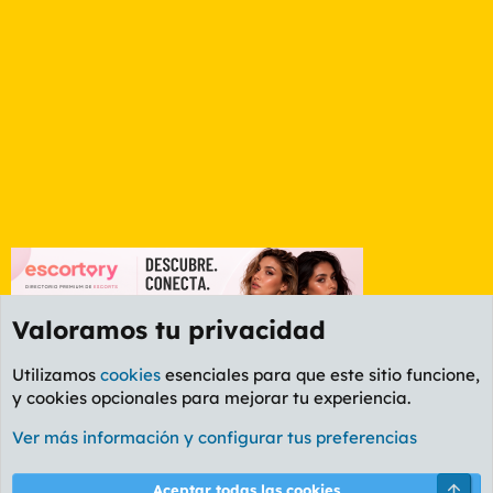
Valoramos tu privacidad
Utilizamos
cookies
esenciales para que este sitio funcione,
y cookies opcionales para mejorar tu experiencia.
Foro General
Ver más información y configurar tus preferencias
Cookies
PL OLDSTYLE AMARILLO
Cambiar fuente
Español (ES)
Arri
Aceptar todas las cookies