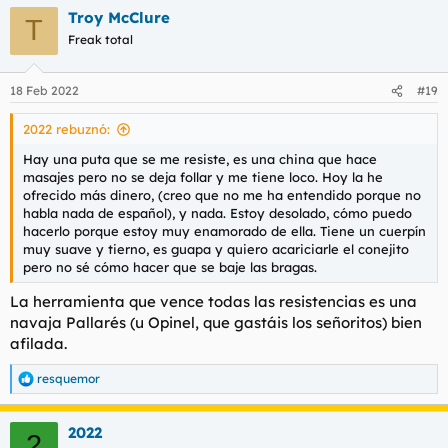
a
Troy McClure
c
T
c
Freak total
i
o
n
18 Feb 2022
#19
e
s
2022 rebuznó:
:
Hay una puta que se me resiste, es una china que hace
masajes pero no se deja follar y me tiene loco. Hoy la he
ofrecido más dinero, (creo que no me ha entendido porque no
habla nada de español), y nada. Estoy desolado, cómo puedo
hacerlo porque estoy muy enamorado de ella. Tiene un cuerpín
muy suave y tierno, es guapa y quiero acariciarle el conejito
pero no sé cómo hacer que se baje las bragas.
La herramienta que vence todas las resistencias es una
navaja Pallarés (u Opinel, que gastáis los señoritos) bien
afilada.
resquemor
R
e
a
2022
c
2