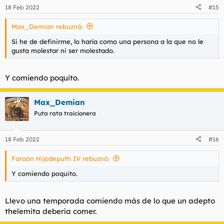
n
18 Feb 2022
#15
e
s
Max_Demian rebuznó:
:
Si he de definirme, lo haría como una persona a la que no le
gusta molestar ni ser molestado.
Y comiendo poquito.
Max_Demian
Puta rata traicionera
18 Feb 2022
#16
Faraón Hijodeputh IV rebuznó:
Y comiendo poquito.
Llevo una temporada comiendo más de lo que un adepto
thelemita debería comer.