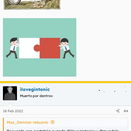
ilovegintonic
Muerto por dentro+
18 Feb 2022
#4
Max_Demian rebuznó:
Recuerdo con nostalgia cuando @ilovegintonic y @mundele