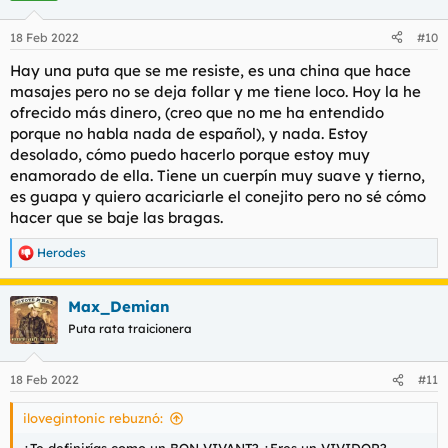
18 Feb 2022
#10
Hay una puta que se me resiste, es una china que hace
masajes pero no se deja follar y me tiene loco. Hoy la he
ofrecido más dinero, (creo que no me ha entendido
porque no habla nada de español), y nada. Estoy
desolado, cómo puedo hacerlo porque estoy muy
enamorado de ella. Tiene un cuerpín muy suave y tierno,
es guapa y quiero acariciarle el conejito pero no sé cómo
hacer que se baje las bragas.
Herodes
R
e
a
Max_Demian
c
c
Puta rata traicionera
i
o
n
18 Feb 2022
#11
e
s
ilovegintonic rebuznó:
: