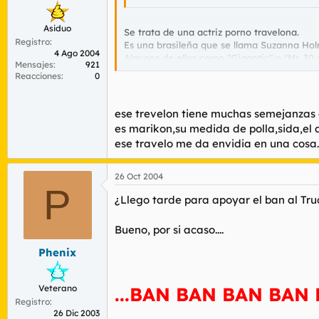
Asiduo
Se trata de una actriz porno travelona.
Registro
Es una brasileña que se llama Suzanna Ho
4 Ago 2004
Algunos de ellos como "Gigantic" o "Mr. 30
Mensajes
921
Reacciones
0
Si quieren montamos un post de filmes s
ese trevelon tiene muchas semejanzas c
es marikon,su medida de polla,sida,el apell
ese travelo me da envidia en una cosa...
26 Oct 2004
P
¿Llego tarde para apoyar el ban al Tr
Bueno, por si acaso....
Phenix
Veterano
...BAN BAN BAN BAN B
Registro
26 Dic 2003