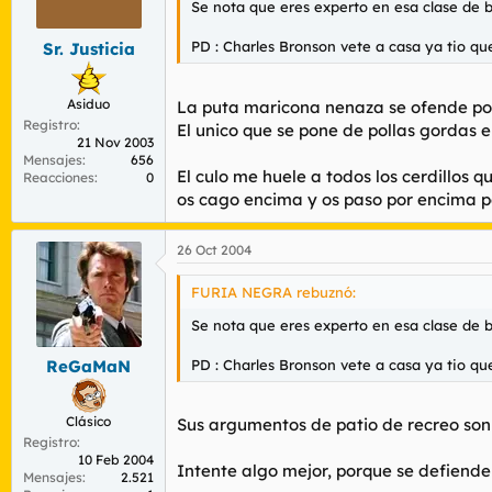
Se nota que eres experto en esa clase de bo
r
n
d
i
PD : Charles Bronson vete a casa ya tio que
Sr. Justicia
e
c
l
i
t
o
Asiduo
La puta maricona nenaza se ofende por
e
Registro
m
El unico que se pone de pollas gordas
21 Nov 2003
a
Mensajes
656
El culo me huele a todos los cerdillos 
Reacciones
0
os cago encima y os paso por encima p
26 Oct 2004
FURIA NEGRA rebuznó:
Se nota que eres experto en esa clase de bo
PD : Charles Bronson vete a casa ya tio que
ReGaMaN
Clásico
Sus argumentos de patio de recreo so
Registro
10 Feb 2004
Intente algo mejor, porque se defiende
Mensajes
2.521