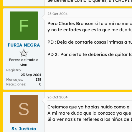
Se defiende como lo que es; un CHUPI m
26 Oct 2004
F
Pero Charles Bronson si tu a mi no me c
y no te enfades que es lo que me dijo t
PD : Deja de contarle cosas intimas a
FURIA NEGRA
PD 2 : Por cierto te deberias de quitar 
Forero del todo a
cien
Registro
23 Sep 2004
Mensajes
138
Reacciones
0
26 Oct 2004
S
Creiamos que ya habias huido como el c
A mi mare dudo que la conozco ya que f
Si a ver nazis te refieres a los niños d
Sr. Justicia