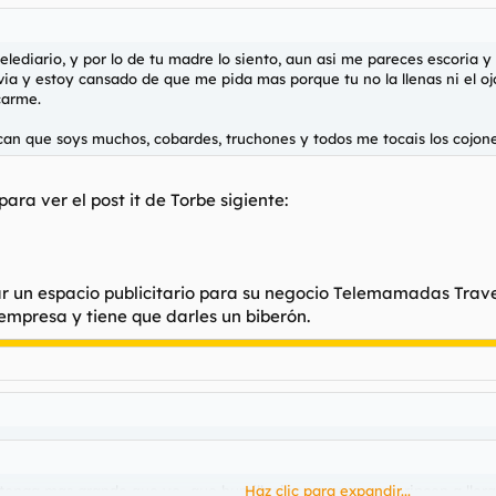
 telediario, y por lo de tu madre lo siento, aun asi me pareces escoria
via y estoy cansado de que me pida mas porque tu no la llenas ni el oj
carme.
an que soys muchos, cobardes, truchones y todos me tocais los cojones
ara ver el post it de Torbe sigiente:
r un espacio publicitario para su negocio Telemamadas Trave
empresa y tiene que darles un biberón.
 tenga mas grande que yo...que humillacion...me voy a un rincon a llora
Haz clic para expandir...