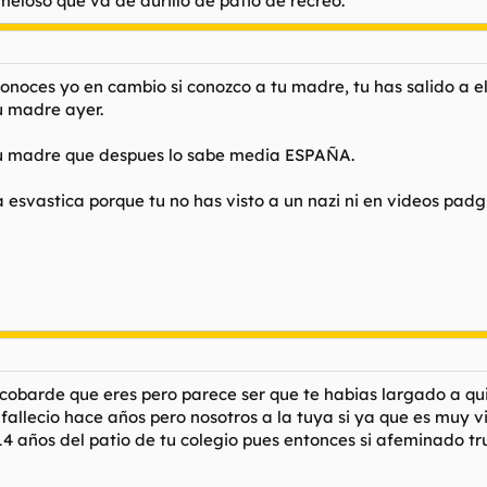
eloso que va de durillo de patio de recreo.
onoces yo en cambio si conozco a tu madre, tu has salido a el
u madre ayer.
 tu madre que despues lo sabe media ESPAÑA.
la esvastica porque tu no has visto a un nazi ni en videos pad
obarde que eres pero parece ser que te habias largado a quita
allecio hace años pero nosotros a la tuya si ya que es muy 
e 14 años del patio de tu colegio pues entonces si afeminado tr