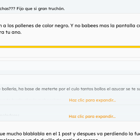
chas??? Fijo que si gran truchón.
n a los pollenes de color negro. Y no babees mas la pantalla 
ra tu ano.
bollería, ha base de meterte por el culo tantos bollos el azucar se te s
ue te huele el culo a chocolato.
Haz clic para expandir...
moledores.
Haz clic para expandir...
mo trucha panza arriba.
ue mucho blablabla en el 1 post y despues va perdiendo la fuerz