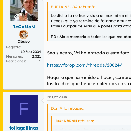
FURIA NEGRA rebuznó:
Lo dicho tu no has visto a un nazi ni en el
tienes) que ya termine de follarme a tu no
frases guapas de esas que pones para ata
ReGaMaN
PD : Ala a mamarla a todos los que me atac
Clásico
Registro
10 Feb 2004
Sea sincero, Vd ha entrado a este foro p
Mensajes
2.521
Reacciones
1
https://foropl.com/threads/20824/
Haga lo que ha venido a hacer, compra
las truchas que tiene empleadas en su 
26 Oct 2004
F
Don Vito rebuznó:
Ju4nKbRoN rebuznó:
follagallinas
A mi lo que me jode es que un travelo la