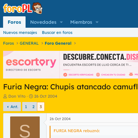
Foros
Novedades
Miembros
Nuevos mensajes
Buscar en foros
Foros
GENERAL
Foro General
Furia Negra: Chupis atancado camuf
I
F
Don Vito
26 Oct 2004
n
e
Ant.
1
2
3
i
c
c
h
i
a
26 Oct 2004
a
S
d
d
e
FURIA NEGRA rebuznó:
o
i