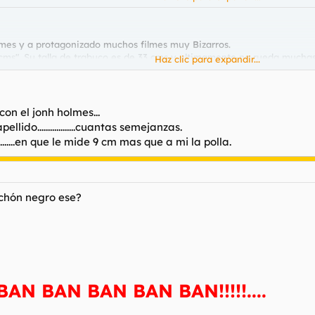
lmes y a protagonizado muchos filmes muy Bizarros.
 cms". Su talla de trabuco es de 33 cms y ultimamente no rueda mucha
Haz clic para expandir...
hemales
on el jonh holmes...
ido..................cuantas semejanzas.
.....en que le mide 9 cm mas que a mi la polla.
uchón negro ese?
AN BAN BAN BAN BAN!!!!!....