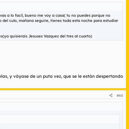
 y vas a lo facil, bueno me voy a casa( tu no puedes porque no
o del culo, mañana seguire, tienes toda esta noche para estudiar
(ya quisierais Jesuses Vazquez del tres al cuarto)
las, y váyase de un puta vez, que se le están despertando
#60
r