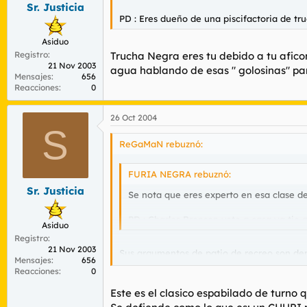
Sr. Justicia
PD : Eres dueño de una piscifactoria de tru
Asiduo
Registro
Trucha Negra eres tu debido a tu afico
21 Nov 2003
agua hablando de esas " golosinas" pa
Mensajes
656
Reacciones
0
26 Oct 2004
S
ReGaMaN rebuznó:
FURIA NEGRA rebuznó:
Sr. Justicia
Se nota que eres experto en esa clase de 
PD : Charles Bronson vete a casa ya tio q
Asiduo
Registro
21 Nov 2003
Sus argumentos de patio de recreo son de
Mensajes
656
Reacciones
0
Intente algo mejor, porque se defiende co
Este es el clasico espabilado de turno q
HIJO DE PUTA.