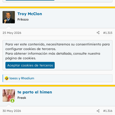
Troy McClon
Frikazo
25 May 2026
#1.315
Para ver este contenido, necesitaremos su consentimiento para
configurar cookies de terceros.
Para obtener información más detallada, consulte nuestra
página de cookies
.
Aceptar cookies de terceros
laeas
y
Rhodium
R
e
a
te parto el himen
c
c
Freak
i
o
n
30 May 2026
#1.316
e