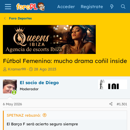
Acceder
Regístrate
Foro Deportes
Fútbol Femenino: mucho drama coñil inside
I
F
Kramer99
28 Ago 2023
n
e
i
c
El socio de Diego
c
h
Moderador
i
a
a
d
d
e
6 May 2026
#1.301
o
i
r
n
SPETNAZ rebuznó:
d
i
e
c
El Barça F será acierto seguro siempre
l
i