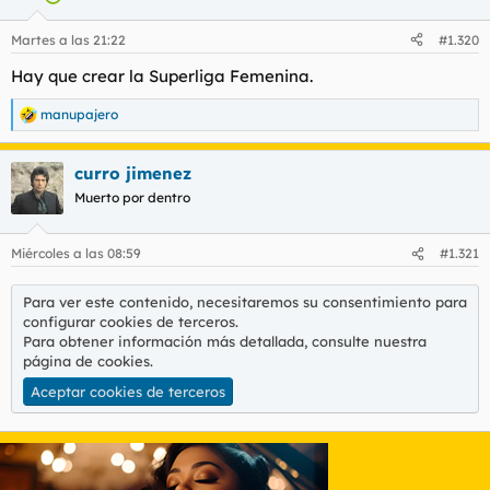
o
n
Martes a las 21:22
#1.320
e
s
Hay que crear la Superliga Femenina.
:
manupajero
R
e
a
curro jimenez
c
c
Muerto por dentro
i
o
n
Miércoles a las 08:59
#1.321
e
s
:
Para ver este contenido, necesitaremos su consentimiento para
configurar cookies de terceros.
Para obtener información más detallada, consulte nuestra
página de cookies
.
Aceptar cookies de terceros