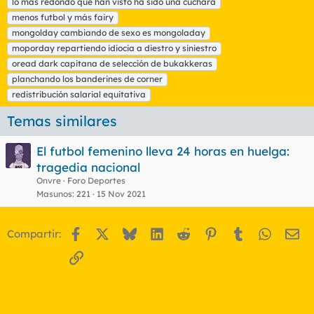
lo más redondo que han visto ha sido una cuchara
s
menos futbol y más fairy
mongolday cambiando de sexo es mongoladay
moporday repartiendo idiocia a diestro y siniestro
oread dark capitana de selección de bukakkeras
planchando los banderines de corner
redistribución salarial equitativa
Temas similares
El futbol femenino lleva 24 horas en huelga:
tragedia nacional
Onvre
Foro Deportes
Masunos
221
15 Nov 2021
Facebook
X
Bluesky
LinkedIn
Reddit
Pinterest
Tumblr
WhatsA
Em
Compartir:
Enlace