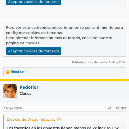
Aceptar cookies de terceros
Para ver este contenido, necesitaremos su consentimiento para
configurar cookies de terceros.
Para obtener información más detallada, consulte nuestra
página de cookies
.
Aceptar cookies de terceros
Editado cobardemente:
6 May 2026
Rhodium
R
e
a
Pedoflor
c
c
Clásico
i
o
n
7 May 2026
#1.302
e
s
El socio de Diego rebuznó:
:
Los favoritos en las apuestas tienen menos de 2x incluso 1,5x