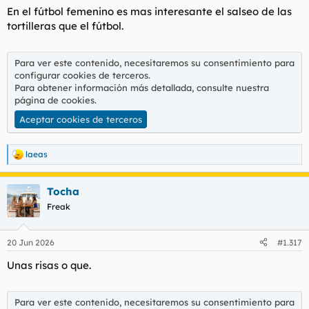
s
En el fútbol femenino es mas interesante el salseo de las
:
tortilleras que el fútbol.
Para ver este contenido, necesitaremos su consentimiento para
configurar cookies de terceros.
Para obtener información más detallada, consulte nuestra
página de cookies
.
Aceptar cookies de terceros
laeas
R
e
a
Tocha
c
c
Freak
i
o
n
20 Jun 2026
#1.317
e
s
Unas risas o que.
:
Para ver este contenido, necesitaremos su consentimiento para