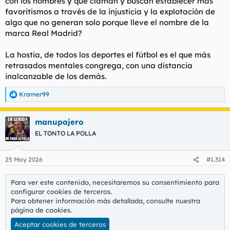
con los hombres y que claman y buscan establecer más
seguimiento ni aprecio, aunque hayan ganado cuatro
favoritismos a través de la injusticia y la explotación de
Champions y llegado a seis finales en los últimos seis años, que
deportivamente eso es una puta barbaridad
algo que no generan solo porque lleve el nombre de la
marca Real Madrid?
La hostia, de todos los deportes el fútbol es el que más
retrasados mentales congrega, con una distancia
inalcanzable de los demás.
Kramer99
R
e
a
manupajero
c
c
EL TONTO LA POLLA
i
o
n
25 May 2026
#1.314
e
s
:
Para ver este contenido, necesitaremos su consentimiento para
configurar cookies de terceros.
Para obtener información más detallada, consulte nuestra
página de cookies
.
Aceptar cookies de terceros