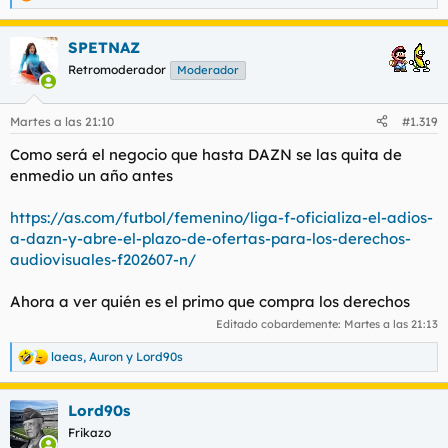
R
e
a
SPETNAZ
c
c
Retromoderador
Moderador
i
o
n
Martes a las 21:10
#1.319
e
s
Como será el negocio que hasta DAZN se las quita de
:
enmedio un año antes
https://as.com/futbol/femenino/liga-f-oficializa-el-adios-
a-dazn-y-abre-el-plazo-de-ofertas-para-los-derechos-
audiovisuales-f202607-n/
Ahora a ver quién es el primo que compra los derechos
Editado cobardemente:
Martes a las 21:13
laeas
,
Auron
y
Lord90s
R
e
a
Lord90s
c
c
Frikazo
i