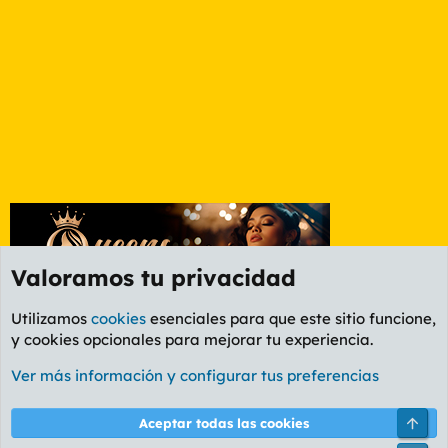
Valoramos tu privacidad
Utilizamos
cookies
esenciales para que este sitio funcione,
y cookies opcionales para mejorar tu experiencia.
Foro Deportes
Ver más información y configurar tus preferencias
Cookies
PL OLDSTYLE AMARILLO
Cambiar fuente
Español (ES)
Arri
Aceptar todas las cookies
Contáctanos
Términos y reglas
Política de privacidad
Ayuda
R