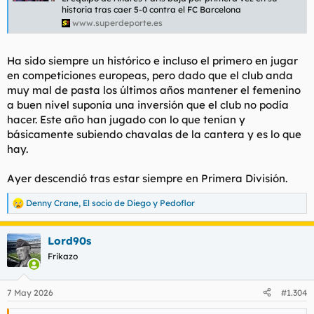
historia tras caer 5-0 contra el FC Barcelona
fama con el deporte como lanzadera.
www.superdeporte.es
Tal como sentaba cátedra el tanoréxico alopécico, ganar
dinero en función de lo que un profesional genere en la
Ha sido siempre un histórico e incluso el primero en jugar
actividad donde la gente quiera gastar su dinero, como en el
tenis el número 200 ATP puede ganar a las diez primeras
en competiciones europeas, pero dado que el club anda
tenistas profesionales, tal como en badminton o más allá de
muy mal de pasta los últimos años mantener el femenino
balón o raqueta.
a buen nivel suponía una inversión que el club no podía
hacer. Este año han jugado con lo que tenían y
básicamente subiendo chavalas de la cantera y es lo que
Para ver este contenido, necesitaremos su consentimiento
para configurar cookies de terceros.
hay.
Para obtener información más detallada, consulte nuestra
página de cookies
.
Ayer descendió tras estar siempre en Primera División.
Aceptar cookies de terceros
Denny Crane
,
El socio de Diego
y
Pedoflor
R
e
a
Lord90s
c
c
Frikazo
i
Hace tiempo recordaba las burlas del directivo del Atlético: "los
o
juveniles ganan 10 - 0 al primer equipo de mujeres"
n
Ciertamente se ven pifias que hacen dudar si son
7 May 2026
#1.304
e
profesionales del deporte o aficionadas, si el nivel es próximo a
s