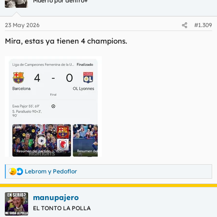
Muerto por dentro+
23 May 2026
#1.309
Mira, estas ya tienen 4 champions.
Lebrom
y
Pedoflor
R
e
a
manupajero
c
c
EL TONTO LA POLLA
i