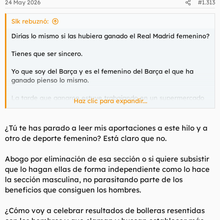
24 May 2026
#1.313
Slk rebuznó:
Dirías lo mismo si las hubiera ganado el Real Madrid femenino?
Tienes que ser sincero.
Yo que soy del Barça y es el femenino del Barça el que ha
ganado pienso lo mismo.
La tarde que ganaron estuve trabajando en un supermercado
Haz clic para expandir...
en pleno corazón de la Cataluña catalana. Allí hasta los negros
te hablan catalán. Hasta los ratones. Una puta pasada.
¿Tú te has parado a leer mis aportaciones a este hilo y a
Aquella tarde durante y después del partido parecía lo mismo
otro de deporte femenino? Está claro que no.
que estar en Huelva: absolutamente NADIE se acordaba de
que jugaba el Barça femenino. Ni un puto petardo. Ni un puto
Abogo por eliminación de esa sección o si quiere subsistir
comentario. Los bares como si nada. Yo creo que la gente no
que lo hagan ellas de forma independiente como lo hace
sabía ni siquiera que jugaban. Cuando en un lugar tan
catalanista de haber ganado la Champions el masculino
la sección masculina, no parasitando parte de los
aquello habría sido un festival.
beneficios que consiguen los hombres.
Al final la gente pone las cosas en su lugar y el otro día con eso
¿Cómo voy a celebrar resultados de bolleras resentidas
fue una cosa exagerada. Es que ni un poquito. No hay ningún