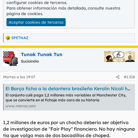
configurar cookies de terceros.
Para obtener información más detallada, consulte nuestra
página de cookies
.
Aceptar cookies de terceros
SPETNAZ
R
e
a
Tunak Tunak Tun
c
c
Sucioindio
i
o
n
Martes a las 19:07
#1.318
e
s
El Barça ficha a la delantera brasileña Kerolin Nicoli hasta 2030
:
El conjunto culé paga 1,2 millones más variables al Manchester City,
que se convierte en el fichaje más caro de su historia
www.marca.com
1,2 millones de euros por un chocho deberia ser objetivo
de investigacion de "Fair Play" financiero. No hay ninguna
tia que valga mas de dos bocadillos de choped.