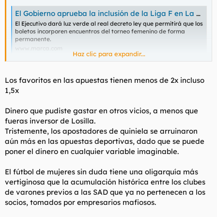
t
o
e
El Gobierno aprueba la inclusión de la Liga F en La Quiniela
m
El Ejecutivo dará luz verde al real decreto ley que permitirá que los
a
boletos incorporen encuentros del torneo femenino de forma
permanente.
www.marca.com
Haz clic para expandir...
Creo que hace por lo menos 10 años que no hago una quiniela
Los favoritos en las apuestas tienen menos de 2x incluso
1,5x
Dinero que pudiste gastar en otros vicios, a menos que
fueras inversor de Losilla.
Tristemente, los apostadores de quiniela se arruinaron
aún más en las apuestas deportivas, dado que se puede
poner el dinero en cualquier variable imaginable.
El fútbol de mujeres sin duda tiene una oligarquía más
vertiginosa que la acumulación histórica entre los clubes
de varones previos a las SAD que ya no pertenecen a los
socios, tomados por empresarios mafiosos.