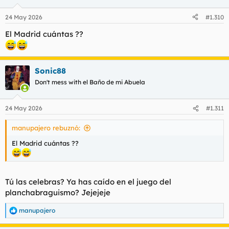
o
n
24 May 2026
#1.310
e
s
El Madrid cuántas ??
:
Sonic88
Don't mess with el Baño de mi Abuela
24 May 2026
#1.311
manupajero rebuznó:
El Madrid cuántas ??
Tú las celebras? Ya has caído en el juego del
planchabraguismo? Jejejeje
manupajero
R
e