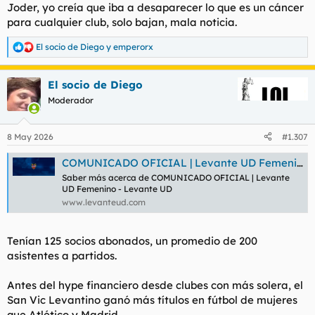
Joder, yo creía que iba a desaparecer lo que es un cáncer
Las chapuzas que se observan en las porterías en parte se
jugado con lo que tenían y básicamente subiendo chavalas de
explican por las dimensiones del arco respecto a la complexión
para cualquier club, solo bajan, mala noticia.
la cantera y es lo que hay.
de la mayoría de mujeres, aunque se eligieran a guardametas
en fútbol de mujeres de 2m de estatura con reflejos de
El socio de Diego
y
emperorx
Ayer descendió tras estar siempre en Primera División.
R
volleyball y baloncesto.
e
a
El socio de Diego
c
Para ver este contenido, necesitaremos su consentimiento
c
Moderador
para configurar cookies de terceros.
i
Para obtener información más detallada, consulte nuestra
o
n
página de cookies
.
8 May 2026
#1.307
e
Aceptar cookies de terceros
s
COMUNICADO OFICIAL | Levante UD Femenino
:
Saber más acerca de COMUNICADO OFICIAL | Levante
UD Femenino - Levante UD
www.levanteud.com
Para ver este contenido, necesitaremos su consentimiento
para configurar cookies de terceros.
Para obtener información más detallada, consulte nuestra
Tenían 125 socios abonados, un promedio de 200
página de cookies
.
asistentes a partidos.
Aceptar cookies de terceros
Antes del hype financiero desde clubes con más solera, el
San Vic Levantino ganó más títulos en fútbol de mujeres
que Atlético y Madrid.