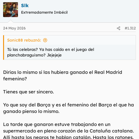
a
Slk
c
c
Extremadamente Imbécil
i
o
n
24 May 2026
#1.312
e
s
Sonic88 rebuznó:
:
Tú las celebras? Ya has caído en el juego del
planchabraguismo? Jejejeje
Dirías lo mismo si las hubiera ganado el Real Madrid
femenino?
Tienes que ser sincero.
Yo que soy del Barça y es el femenino del Barça el que ha
ganado pienso lo mismo.
La tarde que ganaron estuve trabajando en un
supermercado en pleno corazón de la Cataluña catalana.
Allí hasta los negros te hablan catalán. Hasta los ratones.