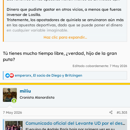
Dinero que pudiste gastar en otros vicios, a menos que fueras
inversor de Losilla.
Tristemente, los apostadores de quiniela se arruinaron aún más
en las apuestas deportivas, dado que se puede poner el dinero
en cualquier variable imaginable.
Haz clic para expandir...
El fútbol de mujeres sin duda tiene una oligarquía más
vertiginosa que la acumulación histórica entre los clubes de
varones previos a las SAD que ya no pertenecen a los socios,
Tú tienes mucho tiempo libre, ¿verdad, hijo de la gran
tomados por empresarios mafiosos.
puta?
Editado cobardemente:
7 May 2026
En los campeonatos de cada país e incluso en torneo de clubes
o las selecciones de fútbol de mujeres tienen abismos de nivel.
emperorx
,
El socio de Diego
y
Britzingen
R
e
Se supone que los sueldos de las jugadoras de fútbol subieron
a
a un mínimo profesional en la primera división, los clubes de la
miliu
c
UEFA y la selección.
c
Cronista Alanordista
Antes de la huelga, incluso las campeonas de liga no podían
i
aspirar a ser deportistas como única actividad sin otro empleo
o
para pagar una vivienda.
n
7 May 2026
#1.303
e
Aunque para llegar a millonadas, algunas han conseguido
s
Comunicado oficial del Levante UD por el descenso del Femenino a Primera Federación
:
ganar más con los patrocinios de marcas hasta multiplicar su
El equipo de Andrés París baja por primera vez en su
sueldo, como si vivieran más bien de su imagen en anuncios, la