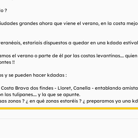
do ?
udades grandes ahora que viene el verano, en la costa mejor,
eranéais, estaríais dispuestos a quedar en una kdada estival
s el verano o parte de él por las costas levantinas.... qui
ntes !!
s y se pueden hacer kdadas :
la Costa Brava dos findes - Lloret, Canella - entablando amis
las tulipanes.... y la que se apunte.
sas zonas ? ¿ en qué zonas estaréis ? ¿ preparamos ya una k