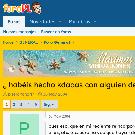
Foros
Novedades
Miembros
Nuevos mensajes
Buscar en foros
Foros
GENERAL
Foro General
¿ habéis hecho kdadas con alguien de
I
F
pitercitonorth
30 May 2004
n
e
1
2
3
4
5
Sig.
i
c
c
h
i
a
30 May 2004
a
P
d
pues eso, que en mi reciente reincorpora
d
e
o
i
ellas, etc. etc. pero no veo que haya 