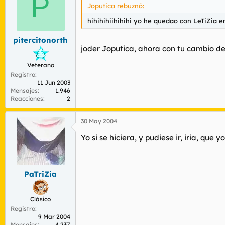
P
Joputica rebuznó:
hihihihiihihihi yo he quedao con LeTiZia e
pitercitonorth
joder Joputica, ahora con tu cambio de l
Veterano
Registro
11 Jun 2003
Mensajes
1.946
Reacciones
2
30 May 2004
Yo si se hiciera, y pudiese ir, iria, que
PaTriZia
Clásico
Registro
9 Mar 2004
Mensajes
4.237