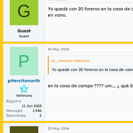
G
Yo quedé con 20 foreros en la casa de 
en vano.
Guest
Guest
30 May 2004
P
lo_camano rebuznó:
Yo quedé con 20 foreros en la casa de camp
pitercitonorth
en la casa de campo ???? um..... ¿ qué ib
Veterano
Registro
11 Jun 2003
Mensajes
1.946
Reacciones
2
30 May 2004