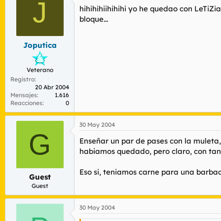
J
hihihihiihihihi yo he quedao con LeTiZ
bloque...
Joputica
Veterano
Registro
20 Abr 2004
Mensajes
1.616
Reacciones
0
30 May 2004
G
Enseñar un par de pases con la muleta, 
habiamos quedado, pero claro, con tanta
Eso si, teniamos carne para una barb
Guest
Guest
30 May 2004