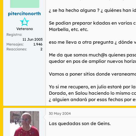
r
n
d
i
¿ se ha hecho alguna ? ¿ quiénes han i
pitercitonorth
e
c
l
i
Se podían preparar kdadas en varias ci
t
o
Veterano
Marbella, etc. etc.
e
Registro
m
11 Jun 2003
a
eso me lleva a otra pregunta ¿ dónde v
Mensajes
1.946
Reacciones
2
Me da que somos much@s quienes pasamo
quedar en pos de ampliar nuevos horizo
Vamos a poner sitios donde veraneamo
Yo si me recupero, en julio estaré por 
Dorada, en Salou haciendo lo mismo con 
¿ alguien andará por esas fechas por e
30 May 2004
Las quedadas son de Geins.