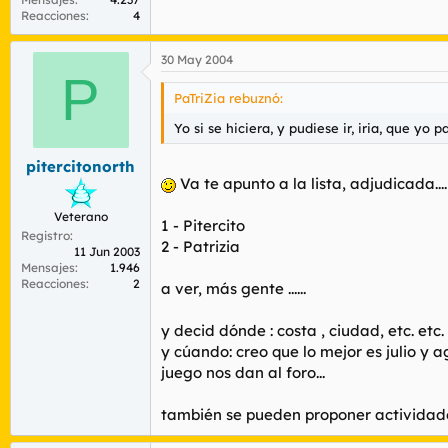
Reacciones
4
30 May 2004
P
PaTriZia rebuznó:
Yo si se hiciera, y pudiese ir, iria, que yo 
pitercitonorth
Va te apunto a la lista, adjudicada....
Veterano
1 - Pitercito
Registro
2 - Patrizia
11 Jun 2003
Mensajes
1.946
Reacciones
2
a ver, más gente ......
y decid dónde : costa , ciudad, etc. etc.
y cúando: creo que lo mejor es julio y
juego nos dan al foro...
también se pueden proponer actividades a