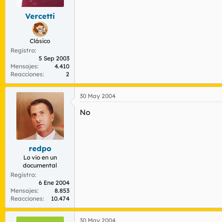
Vercetti
Clásico
Registro
5 Sep 2003
Mensajes
4.410
Reacciones
2
30 May 2004
No
redpo
Lo vio en un
documental
Registro
6 Ene 2004
Mensajes
8.853
Reacciones
10.474
30 May 2004