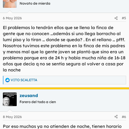
Novato de mierda
6 May 2026
#5
El problemas lo tendrán ellos que se llena la finca de
gente que no conocen …además si uno llega borracho al
lumi piso y lo tiran … donde se queda? . En el rellano … pfff.
Nosotros tuvimos este problema en la finca de mis padres
y menos mal que la gente joven se plantó que sino era un
problema porque era de 24 h y había mucha niña de 16-18
años que decía q no se sentía segura al volver a casa por
la noche
VITO SCALETTA
R
e
a
zeusand
c
c
Forero del todo a cien
i
o
n
8 May 2026
#6
e
s
Por eso muchas ya no atienden de noche, tienen horario
: