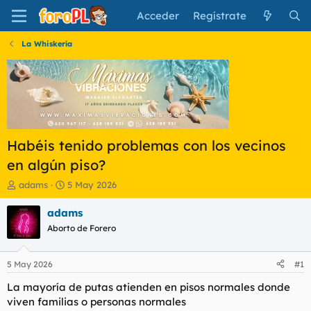
Acceder
Regístrate
La Whiskería
Habéis tenido problemas con los vecinos
en algún piso?
I
F
adams
5 May 2026
n
e
i
c
adams
c
h
Aborto de Forero
i
a
a
d
d
e
5 May 2026
#1
o
i
r
n
La mayoría de putas atienden en pisos normales donde
d
i
viven familias o personas normales
e
c