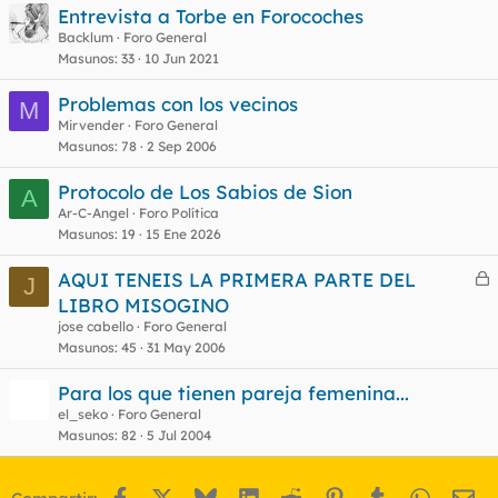
Entrevista a Torbe en Forocoches
Backlum
Foro General
Masunos
33
10 Jun 2021
Problemas con los vecinos
M
Mirvender
Foro General
Masunos
78
2 Sep 2006
Protocolo de Los Sabios de Sion
A
Ar-C-Angel
Foro Política
Masunos
19
15 Ene 2026
AQUI TENEIS LA PRIMERA PARTE DEL
J
e
LIBRO MISOGINO
r
jose cabello
Foro General
r
Masunos
45
31 May 2006
Para los que tienen pareja femenina...
el_seko
Foro General
o
Masunos
82
5 Jul 2004
Facebook
X
Bluesky
LinkedIn
Reddit
Pinterest
Tumblr
WhatsA
Em