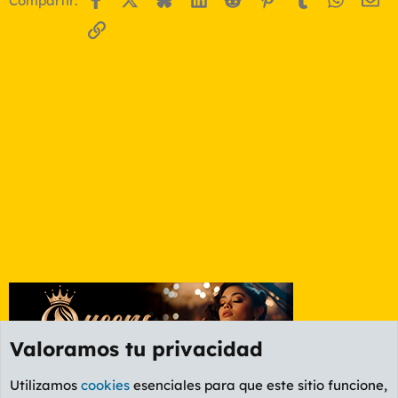
Compartir:
Enlace
Valoramos tu privacidad
Utilizamos
cookies
esenciales para que este sitio funcione,