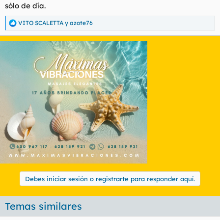
sólo de día.
VITO SCALETTA
y
azote76
R
e
a
c
c
i
o
n
e
s
:
Debes iniciar sesión o registrarte para responder aquí.
Temas similares