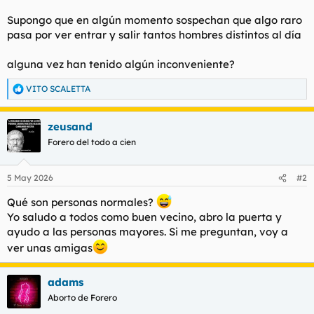
l
i
Supongo que en algún momento sospechan que algo raro
t
o
pasa por ver entrar y salir tantos hombres distintos al día
e
m
a
alguna vez han tenido algún inconveniente?
VITO SCALETTA
R
e
a
zeusand
c
c
Forero del todo a cien
i
o
n
5 May 2026
#2
e
s
Qué son personas normales?
:
Yo saludo a todos como buen vecino, abro la puerta y
ayudo a las personas mayores. Si me preguntan, voy a
ver unas amigas
adams
Aborto de Forero