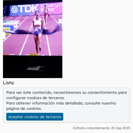
t
o
e
m
a
Listo:
Para ver este contenido, necesitaremos su consentimiento para
configurar cookies de terceros.
Para obtener información más detallada, consulte nuestra
página de cookies
.
Aceptar cookies de terceros
Editado cobardemente:
20 Sep 2025