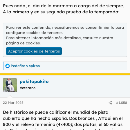
s
Pues nada, el día de la marmota a cargo del de siempre.
:
A la primera y en su segunda prueba de la temporada:
Para ver este contenido, necesitaremos su consentimiento para
configurar cookies de terceros.
Para obtener información más detallada, consulte nuestra
página de cookies
.
Aceptar cookies de terceros
Pedoflor
y
spizoo
R
e
a
pakitopakito
c
c
Veterano
i
o
n
22 Mar 2026
#1.058
e
s
De histórico se puede calificar el mundial de pista
:
cubierta que ha hecho España. Dos bronces , Attaui en el
800 y el relevo femenino (4x400); dos platas, el 60 vallas