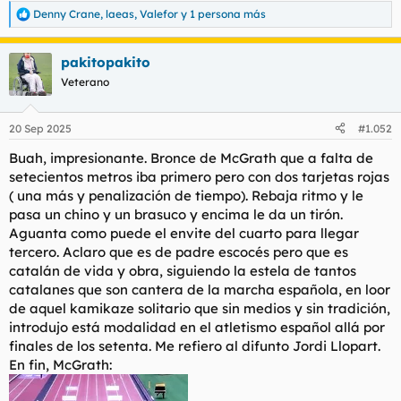
Denny Crane
,
laeas
,
Valefor
y 1 persona más
R
e
a
pakitopakito
c
c
Veterano
i
o
n
20 Sep 2025
#1.052
e
s
Buah, impresionante. Bronce de McGrath que a falta de
:
setecientos metros iba primero pero con dos tarjetas rojas
( una más y penalización de tiempo). Rebaja ritmo y le
pasa un chino y un brasuco y encima le da un tirón.
Aguanta como puede el envite del cuarto para llegar
tercero. Aclaro que es de padre escocés pero que es
catalán de vida y obra, siguiendo la estela de tantos
catalanes que son cantera de la marcha española, en loor
de aquel kamikaze solitario que sin medios y sin tradición,
introdujo está modalidad en el atletismo español allá por
finales de los setenta. Me refiero al difunto Jordi Llopart.
En fin, McGrath: