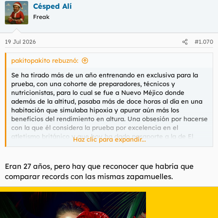
Césped Alí
c
c
Freak
i
o
n
19 Jul 2026
#1.070
e
s
pakitopakito rebuznó:
:
Se ha tirado más de un año entrenando en exclusiva para la
prueba, con una cohorte de preparadores, técnicos y
nutricionistas, para lo cual se fue a Nuevo Méjico donde
además de la altitud, pasaba más de doce horas al día en una
habitación que simulaba hipoxia y apurar aún más los
beneficios del rendimiento en altura. Una obsesión por hacerse
con la que él considera la prueba por excelencia en el
atletismo británico y que hoy ha dado pasaporte a la de El
Haz clic para expandir...
Guerrouj que databa de hace veintisiete años. Me refiero a la
prueba de la milla y hoy ha sido superada. Así pues, loor al
escocés, Josh Kerr:
Eran 27 años, pero hay que reconocer que habría que
comparar records con las mismas zapamuelles.
Para ver este contenido, necesitaremos su consentimiento
para configurar cookies de terceros.
Para obtener información más detallada, consulte nuestra
página de cookies
.