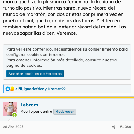
marca que hizo la plusmarca femenina, la keniana de
turno dio positivo. Mientras tanto, nuevo récord del
mundo de maratón, con dos atletas por primera vez en
prueba oficial, que bajan de las dos horas. Y el tercero
también habría batido el anterior récord del mundo. Las
nuevas zapatillas dicen. Veremos.
Para ver este contenido, necesitaremos su consentimiento para
configurar cookies de terceros.
Para obtener información más detallada, consulte nuestra
página de cookies
.
Aceptar cookies de terceros
alfíl
,
ignaciofdez
y
Kramer99
R
e
a
Lebrom
c
c
Muerto por dentro
Moderador
i
o
n
26 Abr 2026
#1.060
e
s