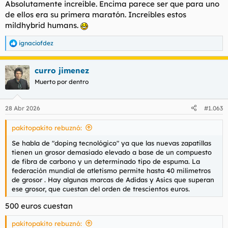
Absolutamente increíble. Encima parece ser que para uno
página de cookies
.
de ellos era su primera maratón. Increíbles estos
Aceptar cookies de terceros
mildhybrid humans.
ignaciofdez
R
e
a
curro jimenez
c
c
Muerto por dentro
i
o
n
28 Abr 2026
#1.063
e
s
pakitopakito rebuznó:
:
Se habla de "doping tecnológico" ya que las nuevas zapatillas
tienen un grosor demasiado elevado a base de un compuesto
de fibra de carbono y un determinado tipo de espuma. La
federación mundial de atletismo permite hasta 40 milimetros
de grosor . Hay algunas marcas de Adidas y Asics que superan
ese grosor, que cuestan del orden de trescientos euros.
500 euros cuestan
pakitopakito rebuznó: