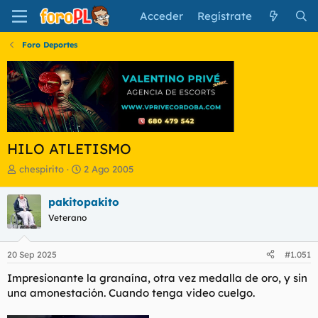
Acceder
Regístrate
Foro Deportes
HILO ATLETISMO
I
F
chespirito
2 Ago 2005
n
e
i
c
pakitopakito
c
h
Veterano
i
a
a
d
d
e
20 Sep 2025
#1.051
o
i
r
n
Impresionante la granaína, otra vez medalla de oro, y sin
d
i
una amonestación. Cuando tenga video cuelgo.
e
c
l
i