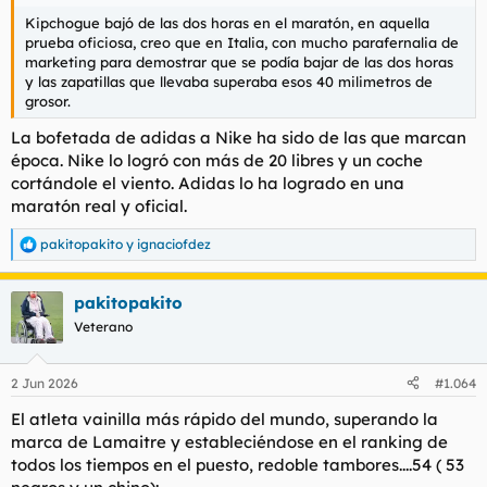
Kipchogue bajó de las dos horas en el maratón, en aquella
prueba oficiosa, creo que en Italia, con mucho parafernalia de
marketing para demostrar que se podía bajar de las dos horas
y las zapatillas que llevaba superaba esos 40 milimetros de
grosor.
La bofetada de adidas a Nike ha sido de las que marcan
época. Nike lo logró con más de 20 libres y un coche
cortándole el viento. Adidas lo ha logrado en una
maratón real y oficial.
pakitopakito
y
ignaciofdez
R
e
a
pakitopakito
c
c
Veterano
i
o
n
2 Jun 2026
#1.064
e
s
El atleta vainilla más rápido del mundo, superando la
:
marca de Lamaitre y estableciéndose en el ranking de
todos los tiempos en el puesto, redoble tambores....54 ( 53