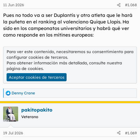
11 Jun 2026
#1.068
Pues no todo va a ser Duplantis y otro atleta que le hará
la puñeta en el ranking al valenciano Quique Llopis. Ha
sido en los campeonatos universitarios y habrá qué ver
como responde en los mítines europeos:
Para ver este contenido, necesitaremos su consentimiento para
configurar cookies de terceros.
Para obtener información más detallada, consulte nuestra
página de cookies
.
Aceptar cookies de terceros
Denny Crane
R
e
a
pakitopakito
c
c
Veterano
i
o
n
19 Jul 2026
#1.069
e