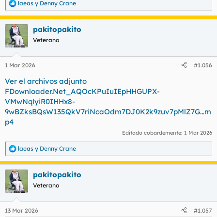
laeas
y
Denny Crane
R
e
a
pakitopakito
c
c
Veterano
i
o
n
1 Mar 2026
#1.056
e
s
Ver el archivos adjunto
:
FDownloader.Net_AQOcKPuIuIEpHHGUPX-
VMwNqlyiR0IHHx8-
9wBZksBQsW135QkV7riNcaOdm7DJ0K2k9zuv7pMlZ7G...m
p4
Editado cobardemente:
1 Mar 2026
laeas
y
Denny Crane
R
e
a
pakitopakito
c
c
Veterano
i
o
n
13 Mar 2026
#1.057
e