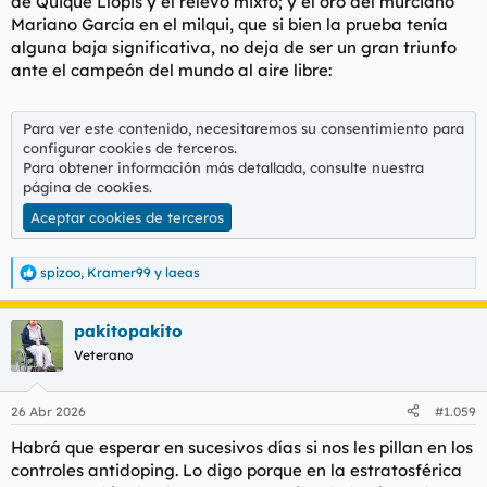
de Quique Llopis y el relevo mixto; y el oro del murciano
Mariano García en el milqui, que si bien la prueba tenía
alguna baja significativa, no deja de ser un gran triunfo
ante el campeón del mundo al aire libre:
Para ver este contenido, necesitaremos su consentimiento para
configurar cookies de terceros.
Para obtener información más detallada, consulte nuestra
página de cookies
.
Aceptar cookies de terceros
spizoo
,
Kramer99
y
laeas
R
e
a
pakitopakito
c
c
Veterano
i
o
n
26 Abr 2026
#1.059
e
s
Habrá que esperar en sucesivos días si nos les pillan en los
:
controles antidoping. Lo digo porque en la estratosférica