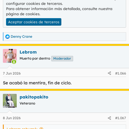
configurar cookies de terceros.
Para obtener información más detallada, consulte nuestra
página de cookies
.
Aceptar cookies de terceros
Denny Crane
R
e
a
Lebrom
c
c
Muerto por dentro
Moderador
i
o
n
7 Jun 2026
#1.066
e
s
Se acabó la mentira, fin de ciclo.
:
pakitopakito
Veterano
8 Jun 2026
#1.067