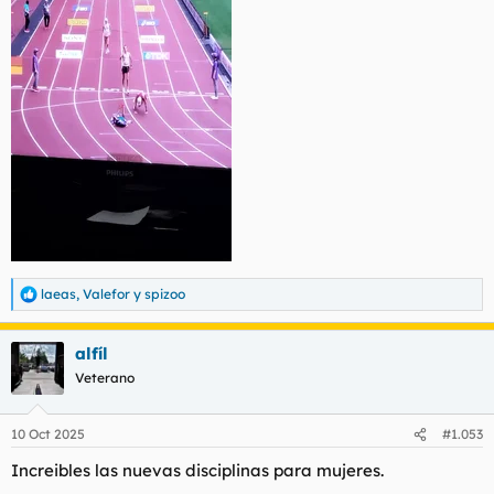
laeas
,
Valefor
y
spizoo
R
e
a
alfíl
c
c
Veterano
i
o
n
10 Oct 2025
#1.053
e
s
Increibles las nuevas disciplinas para mujeres.
: