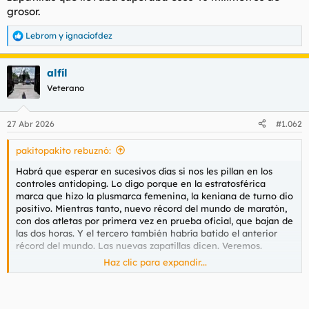
grosor.
Lebrom
y
ignaciofdez
R
e
a
alfíl
c
c
Veterano
i
o
n
27 Abr 2026
#1.062
e
s
pakitopakito rebuznó:
:
Habrá que esperar en sucesivos días si nos les pillan en los
controles antidoping. Lo digo porque en la estratosférica
marca que hizo la plusmarca femenina, la keniana de turno dio
positivo. Mientras tanto, nuevo récord del mundo de maratón,
con dos atletas por primera vez en prueba oficial, que bajan de
las dos horas. Y el tercero también habría batido el anterior
récord del mundo. Las nuevas zapatillas dicen. Veremos.
Haz clic para expandir...
Para ver este contenido, necesitaremos su consentimiento
para configurar cookies de terceros.
Para obtener información más detallada, consulte nuestra