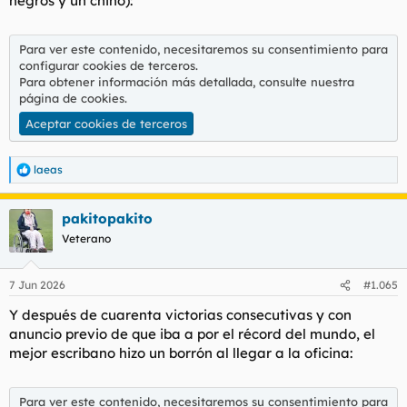
negros y un chino):
Para ver este contenido, necesitaremos su consentimiento para
configurar cookies de terceros.
Para obtener información más detallada, consulte nuestra
página de cookies
.
Aceptar cookies de terceros
laeas
R
e
a
pakitopakito
c
c
Veterano
i
o
n
7 Jun 2026
#1.065
e
s
Y después de cuarenta victorias consecutivas y con
:
anuncio previo de que iba a por el récord del mundo, el
mejor escribano hizo un borrón al llegar a la oficina:
Para ver este contenido, necesitaremos su consentimiento para