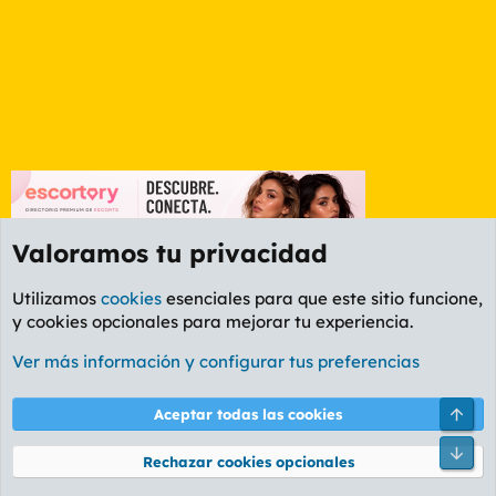
Valoramos tu privacidad
Utilizamos
cookies
esenciales para que este sitio funcione,
y cookies opcionales para mejorar tu experiencia.
Foro Deportes
Ver más información y configurar tus preferencias
Cookies
PL OLDSTYLE AMARILLO
Cambiar fuente
Español (ES)
Arri
Aceptar todas las cookies
Contáctanos
Términos y reglas
Política de privacidad
Ayuda
R
Pie
S
Rechazar cookies opcionales
S
®
Community platform by XenForo
© 2010-2026 XenForo Ltd.