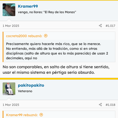
Kramer99
venga, no llores: "El Rey de las Monas"
1 Mar 2025
#1.017
cocreta2000 rebuznó:
Precisamente quiero hacerle más rico, que se lo merece.
No entiendo, más allá de la tradición, como si en otras
disciplinas (salto de altura que es lo más parecido) de usan 2
*Iba al hilo de atletismo esto... Al citarme me lié.
decimales, aquí no
Kramer99
No son comparables, en salto de altura sí tiene sentido,
usar el mismo sistema en pértiga sería absurdo.
Lo de ir centímetro a centímetro es por el dinero que pagan
cada vez que se bate un récord del mundo:
pakitopakito
¿Lo sabías? Cuánto gana Duplantis cada vez que bate su propio récord del mundo
Veterano
Duplantis ya ha mejorado su propia marca en un total
de 13 ocasiones, todas por un solo centímetro. La razón
tiene que ver con los beneficios económicos.
1 Mar 2025
#1.018
espanol.eurosport.com
Kramer99 rebuznó: