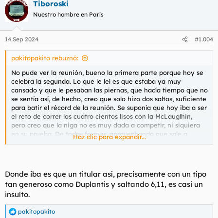
Tiboroski
c
c
Nuestro hombre en París
i
o
n
14 Sep 2024
#1.004
e
s
pakitopakito rebuznó:
:
No pude ver la reunión, bueno la primera parte porque hoy se
celebra la segunda. Lo que le leí es que estaba ya muy
cansado y que le pesaban las piernas, que hacía tiempo que no
se sentía así, de hecho, creo que solo hizo dos saltos, suficiente
para batir el récord de la reunión. Se suponía que hoy iba a ser
el reto de correr los cuatro cientos lisos con la McLauglhin,
pero creo que la niga no es muy dada a competir, ni siquiera
en su prueba. De todas formas, aprovechando que sale a
Haz clic para expandir...
colación el garrochista, permítame que cague un vídeo que vi
el otro de la criatura:
Donde iba es que un titular así, precisamente con un tipo
Para ver este contenido, necesitaremos su consentimiento
tan generoso como Duplantis y saltando 6,11, es casi un
para configurar cookies de terceros.
Para obtener información más detallada, consulte nuestra
insulto.
página de cookies
.
pakitopakito
R
Aceptar cookies de terceros