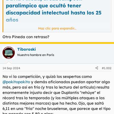
t
o
paralímpico que ocultó tener
e
m
discapacidad intelectual hasta los 25
a
años
Haz clic para expandir...
La labor de ocultación debió ser más que ardua... Titánica:
Otro Pineda con retraso?
Tiboroski
Nuestro hombre en París
14 Sep 2024
#1.002
No vi la competición, y quizá los sexpertos como
@pakitopakito
y demás aficionados puedan aportar algo
más, pero así en frío (y tras la lectura del artículo) resulta
enormemente injusto decir que Duplantis "rehúye" el
récord tras la temporada (y los múltiples ataques a las
distintas mejores marcas) que ha hecho. Ojo, que saltó
6,11 en una "fría" noche bruselense, que parece que el tipo
ha ganado con 5,80 o algo: