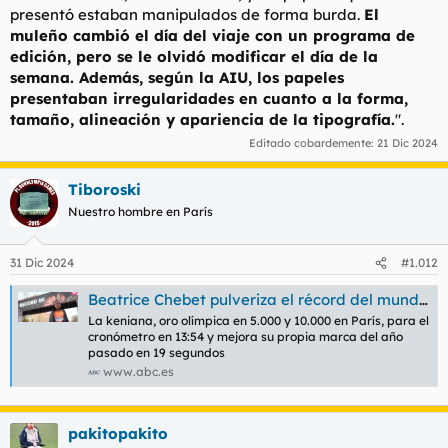
presentó estaban manipulados de forma burda.
El
muleño cambió el día del viaje con un programa de
edición, pero se le olvidó modificar el día de la
semana. Además, según la AIU, los papeles
presentaban irregularidades en cuanto a la forma,
tamaño, alineación y apariencia de la tipografía.
".
Editado cobardemente:
21 Dic 2024
Tiboroski
Nuestro hombre en París
31 Dic 2024
#1.012
Beatrice Chebet pulveriza el récord del mundo de 5.000: primera mujer en bajar de los 14 minutos
La keniana, oro olímpica en 5.000 y 10.000 en París, para el
cronómetro en 13:54 y mejora su propia marca del año
pasado en 19 segundos
www.abc.es
pakitopakito