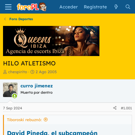
Acceder
Regístrate
Foro Deportes
HILO ATLETISMO
I
F
chespirito
2 Ago 2005
n
e
i
c
curro jimenez
c
h
Muerto por dentro
i
a
a
d
d
e
7 Sep 2024
#1.001
o
i
r
n
Tiboroski rebuznó:
d
i
e
c
l
i
David Pineda, el subcampeón