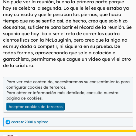
No pude ver la reunión, bueno la primera parte porque
Duplantis se limita a ganar el diamante
hoy se celebra la segunda. Lo que le leí es que estaba ya
y rehúye batir el récord del mundo
muy cansado y que le pesaban las piernas, que hacía
tiempo que no se sentía así, de hecho, creo que solo hizo
dos saltos, suficiente para batir el récord de la reunión. Se
suponía que hoy iba a ser el reto de correr los cuatro
cientos lisos con la McLauglhin, pero creo que la niga no
es muy dada a competir, ni siquiera en su prueba. De
todas formas, aprovechando que sale a colación el
garrochista, permítame que cague un vídeo que vi el otro
de la criatura:
Para ver este contenido, necesitaremos su consentimiento para
configurar cookies de terceros.
Para obtener información más detallada, consulte nuestra
página de cookies
.
Aceptar cookies de terceros
cocreta2000
y
spizoo
R
e
a