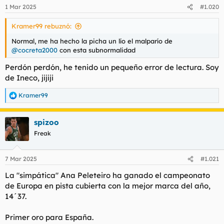
n
1 Mar 2025
#1.020
e
s
Kramer99 rebuznó:
:
Normal, me ha hecho la picha un lío el malparío de
@cocreta2000
con esta subnormalidad
Perdón perdón, he tenido un pequeño error de lectura. Soy
de Ineco, jijiji
Kramer99
R
e
a
spizoo
c
c
Freak
i
o
n
7 Mar 2025
#1.021
e
s
La
"simpática"
Ana Peleteiro ha ganado el campeonato
:
de Europa en pista cubierta con la mejor marca del año,
14´37.
Primer oro para España.