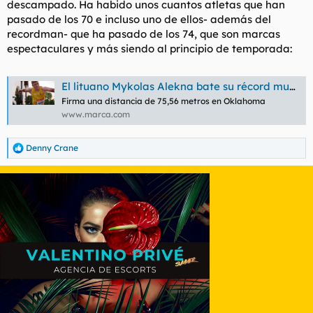
descampado. Ha habido unos cuantos atletas que han
página de cookies
.
pasado de los 70 e incluso uno de ellos- además del
Aceptar cookies de terceros
recordman- que ha pasado de los 74, que son marcas
espectaculares y más siendo al principio de temporada:
El lituano Mykolas Alekna bate su récord mundial de disco
Firma una distancia de 75,56 metros en Oklahoma
www.marca.com
Denny Crane
R
e
a
c
c
i
o
n
e
s
: