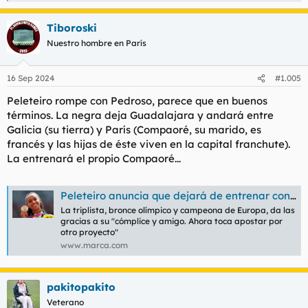
e
a
Tiboroski
c
c
Nuestro hombre en París
i
o
n
16 Sep 2024
#1.005
e
s
Peleteiro rompe con Pedroso, parece que en buenos
:
términos. La negra deja Guadalajara y andará entre
Galicia (su tierra) y París (Compaoré, su marido, es
francés y las hijas de éste viven en la capital franchute).
La entrenará el propio Compaoré...
Peleteiro anuncia que dejará de entrenar con Pedroso: "Ha sido increíble, pero cierro una etapa"
La triplista, bronce olímpico y campeona de Europa, da las
gracias a su "cómplice y amigo. Ahora toca apostar por
otro proyecto"
www.marca.com
pakitopakito
Veterano