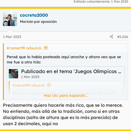
Editado cobardemente:
1 Mar 2025
cocreta2000
Maricón por oposición
1 Mar 2025
#1.016
Kramer99 rebuznó:
Pensé que lo había posteado aquí anoche y ahora veo que se
me fue a otro hilo:
Publicado en el tema 'Juegos Olímpicos de París 2024'
1 Mar 2025
Kramer99 rebuznó:
24 años y empezó a batir el récord del mundo con 20 en 6'17m.
Haz clic para expandir...
Centímetro a centímetro aún lo batirá 15 veces más hasta los
Haz clic para expandir...
6'40
Precisamente quiero hacerle más rico, que se lo merece.
No entiendo, más allá de la tradición, como si en otras
disciplinas (salto de altura que es lo más parecido) de
usan 2 decimales, aquí no