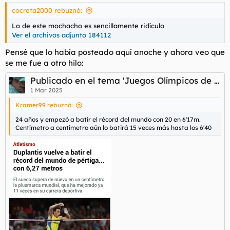
cocreta2000 rebuznó:
@Tiboroski
preséntese por secretaría.
Lo de este mochacho es sencillamente ridículo
Ver el archivos adjunto 184112
Pensé que lo había posteado aquí anoche y ahora veo que
se me fue a otro hilo:
Publicado en el tema 'Juegos Olímpicos de París 2024'
1 Mar 2025
Kramer99 rebuznó:
24 años y empezó a batir el récord del mundo con 20 en 6'17m.
Centímetro a centímetro aún lo batirá 15 veces más hasta los 6'40