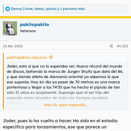
Denny Crane
,
laeas
,
spizoo
y 1 persona más
R
e
a
pakitopakito
c
c
Veterano
i
o
n
14 Abr 2025
#1.025
e
s
pakitopakito rebuznó:
:
Joder, esto sí que no lo esperaba ver. Nuevo récord del mundo
de discos, batiendo la marca de Jurgen Shultz que data del 86,
y que siendo atleta de Alemania oriental ya sabemos lo que
eso suponía. Hoy en día ya pasar de 70 metros es una marca
portentosa y llegar a los 74'35 que ha hecho el pipiolo de tan
sólo 21 años es acojonante. Supongo que el ser hijo del
segundo mejor lanzador de todos los tiempos ayudará.
Anycase:
Haz clic para expandir...
Para ver este contenido, necesitaremos su consentimiento
Joder, pues lo ha vuelto a hacer. Ha sido en el estadio
para configurar cookies de terceros.
específico para lanzamientos, ese que parece un
Para obtener información más detallada, consulte nuestra