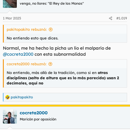
venga, no llores: "El Rey de las Monas"
1 Mar 2025
#1.019
pakitopakito rebuznó:
No entiendo esto que dices.
Normal, me ha hecho la picha un lío el malparío de
@cocreta2000
con esta subnormalidad
cocreta2000 rebuznó:
No entiendo, más allá de la tradición, como si en
otras
disciplinas (salto de altura que es lo más parecido) usan 2
decimales, aquí no
pakitopakito
R
e
a
cocreta2000
c
c
Maricón por oposición
i
o