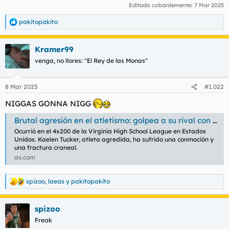
Editado cobardemente:
7 Mar 2025
pakitopakito
R
e
a
Kramer99
c
c
venga, no llores: "El Rey de las Monas"
i
o
n
8 Mar 2025
#1.022
e
s
NIGGAS GONNA NIGG
:
Brutal agresión en el atletismo: golpea a su rival con un testigo y le fractura el cráneo
Ocurrió en el 4x200 de la Virginia High School League en Estados
Unidos. Kaelen Tucker, atleta agredida, ha sufrido una conmoción y
una fractura craneal.
as.com
spizoo
,
laeas
y
pakitopakito
R
e
a
spizoo
c
c
Freak
i