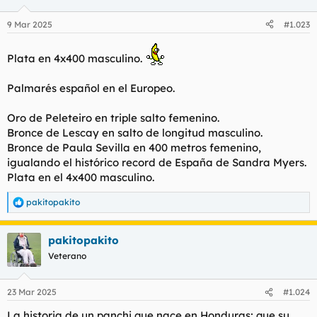
o
n
9 Mar 2025
#1.023
e
s
:
Plata en 4x400 masculino.
Palmarés español en el Europeo.
Oro de Peleteiro en triple salto femenino.
Bronce de Lescay en salto de longitud masculino.
Bronce de Paula Sevilla en 400 metros femenino,
igualando el histórico record de España de Sandra Myers.
Plata en el 4x400 masculino.
pakitopakito
R
e
a
pakitopakito
c
c
Veterano
i
o
n
23 Mar 2025
#1.024
e
s
La historia de un panchi que nace en Honduras; que su