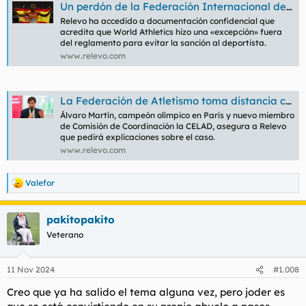
Un perdón de la Federación Internacional de Atletismo a Jordan Díaz evidencia las grietas del sistema antidopaje mundial | Relevo
Relevo ha accedido a documentación confidencial que
acredita que World Athletics hizo una «excepción» fuera
del reglamento para evitar la sanción al deportista.
www.relevo.com
La Federación de Atletismo toma distancia con el caso de Jordan Díaz: «Nosotros nos limitamos a ejecutar» | Relevo
Álvaro Martín, campeón olímpico en París y nuevo miembro
de Comisión de Coordinación la CELAD, asegura a Relevo
que pedirá explicaciones sobre el caso.
www.relevo.com
Valefor
R
e
a
pakitopakito
c
c
Veterano
i
o
n
11 Nov 2024
#1.008
e
s
Creo que ya ha salido el tema alguna vez, pero joder es
: