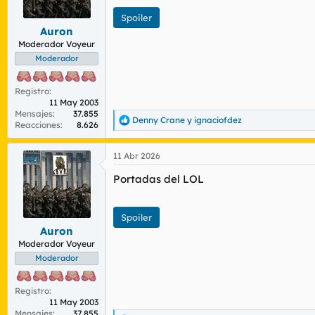
r
n
Spoiler
d
i
Auron
e
c
l
i
Moderador Voyeur
t
o
Moderador
e
m
Registro
a
11 May 2003
Mensajes
37.855
Denny Crane
y
ignaciofdez
R
Reacciones
8.626
e
a
11 Abr 2026
c
c
Portadas del LOL
i
o
n
e
Spoiler
s
Auron
:
Moderador Voyeur
Moderador
Registro
11 May 2003
Mensajes
37.855