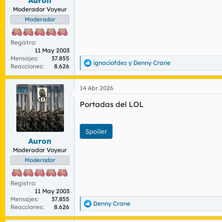
Auron
:
Moderador Voyeur
Moderador
Registro
11 May 2003
Mensajes
37.855
ignaciofdez
y
Denny Crane
R
Reacciones
8.626
e
a
14 Abr 2026
c
c
Portadas del LOL
i
o
n
e
Spoiler
s
Auron
:
Moderador Voyeur
Moderador
Registro
11 May 2003
Mensajes
37.855
Denny Crane
R
Reacciones
8.626
e