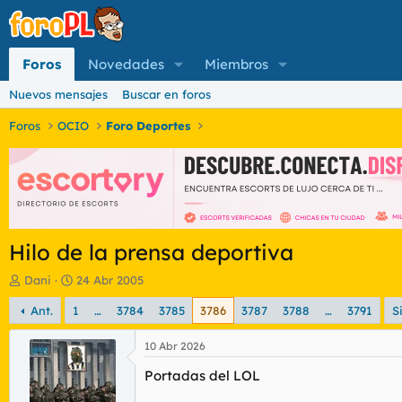
Foros
Novedades
Miembros
Nuevos mensajes
Buscar en foros
Foros
OCIO
Foro Deportes
Hilo de la prensa deportiva
I
F
Dani
24 Abr 2005
n
e
Ant.
1
…
3784
3785
3786
3787
3788
…
3791
S
i
c
c
h
i
a
10 Abr 2026
a
d
Portadas del LOL
d
e
o
i