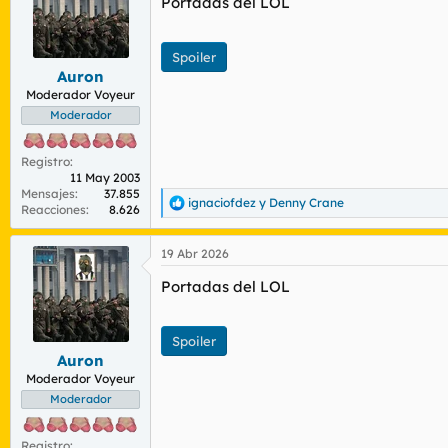
Portadas del LOL
i
o
n
e
Spoiler
s
Auron
:
Moderador Voyeur
Moderador
Registro
11 May 2003
Mensajes
37.855
ignaciofdez
y
Denny Crane
R
Reacciones
8.626
e
a
19 Abr 2026
c
c
Portadas del LOL
i
o
n
e
Spoiler
s
Auron
:
Moderador Voyeur
Moderador
Registro