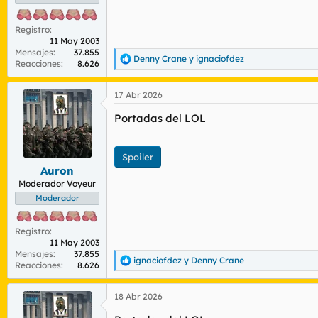
Registro
11 May 2003
Mensajes
37.855
Denny Crane
y
ignaciofdez
R
Reacciones
8.626
e
a
17 Abr 2026
c
c
Portadas del LOL
i
o
n
e
Spoiler
s
Auron
:
Moderador Voyeur
Moderador
Registro
11 May 2003
Mensajes
37.855
ignaciofdez
y
Denny Crane
R
Reacciones
8.626
e
a
18 Abr 2026
c
c