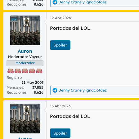
Denny Crane
y
ignaciofdez
R
Reacciones
8.626
e
a
12 Abr 2026
c
c
Portadas del LOL
i
o
n
e
Spoiler
s
Auron
:
Moderador Voyeur
Moderador
Registro
11 May 2003
Mensajes
37.855
Denny Crane
y
ignaciofdez
R
Reacciones
8.626
e
a
13 Abr 2026
c
c
Portadas del LOL
i
o
n
e
Spoiler
s