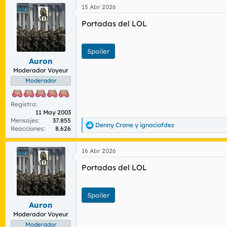
a
15 Abr 2026
c
c
Portadas del LOL
i
o
n
e
Spoiler
s
Auron
:
Moderador Voyeur
Moderador
Registro
11 May 2003
Mensajes
37.855
Denny Crane
y
ignaciofdez
R
Reacciones
8.626
e
a
16 Abr 2026
c
c
Portadas del LOL
i
o
n
e
Spoiler
s
Auron
:
Moderador Voyeur
Moderador