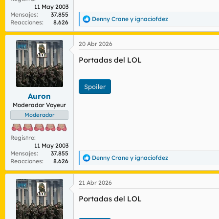
11 May 2003
Mensajes
37.855
Denny Crane
y
ignaciofdez
R
Reacciones
8.626
e
a
20 Abr 2026
c
c
Portadas del LOL
i
o
n
e
Spoiler
s
Auron
:
Moderador Voyeur
Moderador
Registro
11 May 2003
Mensajes
37.855
Denny Crane
y
ignaciofdez
R
Reacciones
8.626
e
a
21 Abr 2026
c
c
Portadas del LOL
i
o
n