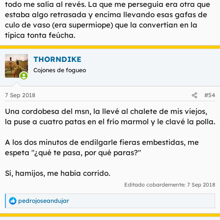
todo me salía al revés. La que me perseguía era otra que
estaba algo retrasada y encima llevando esas gafas de
culo de vaso (era supermiope) que la convertían en la
típica tonta feúcha.
THORNDIKE
Cojones de fogueo
7 Sep 2018
#54
Una cordobesa del msn, la llevé al chalete de mis viejos,
la puse a cuatro patas en el frío marmol y le clavé la polla.
A los dos minutos de endilgarle fieras embestidas, me
espeta "¿
qué te pasa, por qué paras
?"
Sí, hamijos, me había corrido.
Editado cobardemente:
7 Sep 2018
pedrojoseandujar
R
e
a