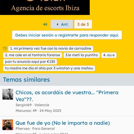
Primero
Ant.
3 de 3
Debes iniciar sesión o registrarte para responder aquí.
E
1. mi primera vez fue con la novia de carradine
t
2. me cole en el tantorio forense
3.le meti la puntita
4. au e
i
pon tu anuncio aquí por €130
q
tu madre me dio el ohio por 3 winston y una mahou
u
e
Temas similares
t
a
s
Chicos, os acordáis de vuestra... "Primera
Vez"??.
Sergini69
Valencia
Masunos
49
24 May 2025
Que fue de yo (No le importa a nadie)
Pherseo
Foro General