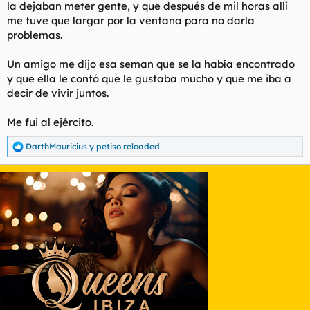
la dejaban meter gente, y que después de mil horas allí
me tuve que largar por la ventana para no darla
problemas.
Un amigo me dijo esa seman que se la había encontrado
y que ella le contó que le gustaba mucho y que me iba a
decir de vivir juntos.
Me fui al ejército.
DarthMauricius
y
petiso reloaded
R
e
a
c
c
i
o
n
e
s
: