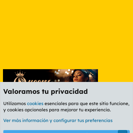
Valoramos tu privacidad
Utilizamos
cookies
esenciales para que este sitio funcione,
y cookies opcionales para mejorar tu experiencia.
Foro General
Ver más información y configurar tus preferencias
Cookies
PL OLDSTYLE AMARILLO
Cambiar fuente
Español (ES)