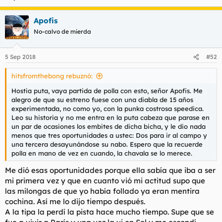
l
i
t
o
Apofis
e
No-calvo de mierda
m
a
5 Sep 2018
#52
hitsfromthebong rebuznó:
Hostia puta, vaya partida de polla con esto, señor Apofis. Me
alegro de que su estreno fuese con una diabla de 15 años
experimentada, no como yo, con la punka costrosa speedica.
Leo su historia y no me entra en la puta cabeza que parase en
un par de ocasiones los embites de dicha bicha, y le dio nada
menos que tres oportunidades a ustec: Dos para ir al campo y
una tercera desayunándose su nabo. Espero que la recuerde
polla en mano de vez en cuando, la chavala se lo merece.
Me dió esas oportunidades porque ella sabía que iba a ser
mi primera vez y que en cuanto vió mi actitud supo que
las milongas de que yo había follado ya eran mentira
cochina. Así me lo dijo tiempo después.
A la tipa la perdí la pista hace mucho tiempo. Supe que se