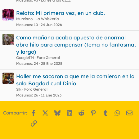
Masunos
95
Lunes a las 03:11
Relato: Mi primera vez, en un club.
Murciano
La Whiskería
Masunos
10
24 Jun 2026
Como mañana acaba apuesta de anormal
abro hilo para compensar (tema no fantasma,
y largo)
GoogleTM
Foro General
Masunos
24
25 Ene 2025
Haller me sacaron a que me la comieran en la
sala Bagdad cual Dinio
Slk
Foro General
Masunos
26
11 Ene 2023
Facebook
X
Bluesky
LinkedIn
Reddit
Pinterest
Tumblr
WhatsA
Em
Compartir:
Enlace