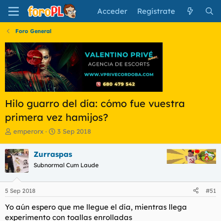
Acceder
Regístrate
Foro General
Hilo guarro del día: cómo fue vuestra
primera vez hamijos?
I
F
emperorx
3 Sep 2018
n
e
i
c
Zurraspas
c
h
Subnormal Cum Laude
i
a
a
d
d
e
5 Sep 2018
#51
o
i
r
n
Yo aún espero que me llegue el día, mientras llega
d
i
experimento con toallas enrolladas
e
c