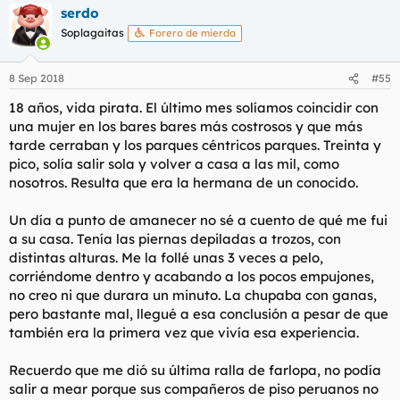
serdo
c
c
Soplagaitas
Forero de mierda
i
o
n
8 Sep 2018
#55
e
s
18 años, vida pirata. El último mes solíamos coincidir con
:
una mujer en los bares bares más costrosos y que más
tarde cerraban y los parques céntricos parques. Treinta y
pico, solía salir sola y volver a casa a las mil, como
nosotros. Resulta que era la hermana de un conocido.
Un día a punto de amanecer no sé a cuento de qué me fui
a su casa. Tenía las piernas depiladas a trozos, con
distintas alturas. Me la follé unas 3 veces a pelo,
corriéndome dentro y acabando a los pocos empujones,
no creo ni que durara un minuto. La chupaba con ganas,
pero bastante mal, llegué a esa conclusión a pesar de que
también era la primera vez que vivía esa experiencia.
Recuerdo que me dió su última ralla de farlopa, no podía
salir a mear porque sus compañeros de piso peruanos no