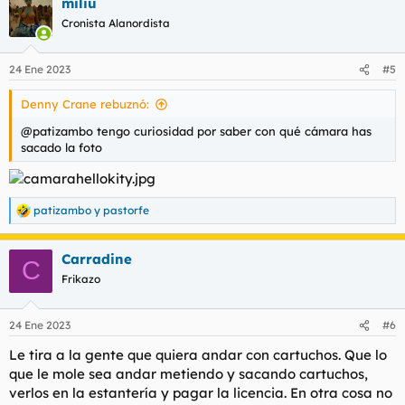
miliu
c
c
Cronista Alanordista
i
o
n
24 Ene 2023
#5
e
s
Denny Crane rebuznó:
:
@patizambo tengo curiosidad por saber con qué cámara has
sacado la foto
patizambo
y
pastorfe
R
e
a
Carradine
c
C
c
Frikazo
i
o
n
24 Ene 2023
#6
e
s
Le tira a la gente que quiera andar con cartuchos. Que lo
:
que le mole sea andar metiendo y sacando cartuchos,
verlos en la estantería y pagar la licencia. En otra cosa no