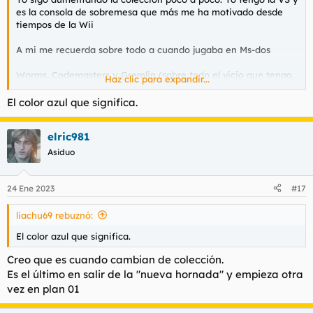
es la consola de sobremesa que más me ha motivado desde
tiempos de la Wii
A mi me recuerda sobre todo a cuando jugaba en Ms-dos
Worms, Codemasters y Gremlin (sobre todo el vicio que tengo
Haz clic para expandir...
al Actua Soccer), son obligatorios
El color azul que significa.
Ver el archivos adjunto 129502
elric981
Asiduo
24 Ene 2023
#17
liachu69 rebuznó:
El color azul que significa.
Creo que es cuando cambian de colección.
Es el último en salir de la "nueva hornada" y empieza otra
vez en plan 01