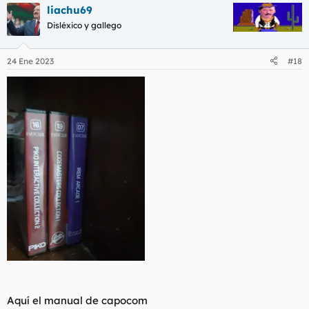
liachu69
Disléxico y gallego
24 Ene 2023
#18
Aquí el manual de capocom