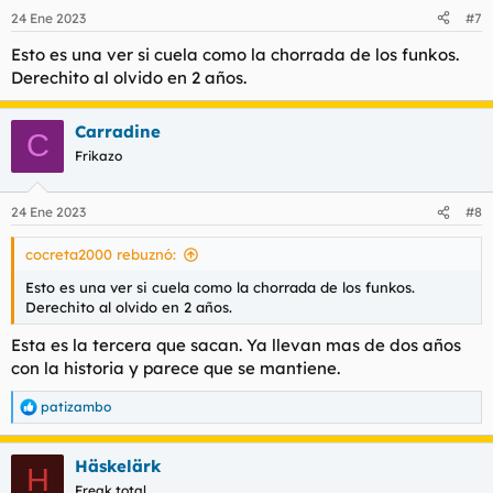
n
24 Ene 2023
#7
e
s
Esto es una ver si cuela como la chorrada de los funkos.
:
Derechito al olvido en 2 años.
Carradine
C
Frikazo
24 Ene 2023
#8
cocreta2000 rebuznó:
Esto es una ver si cuela como la chorrada de los funkos.
Derechito al olvido en 2 años.
Esta es la tercera que sacan. Ya llevan mas de dos años
con la historia y parece que se mantiene.
patizambo
R
e
a
Häskelärk
c
H
c
Freak total