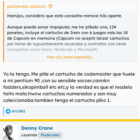
patizambo rebuznó:
Hamijos, considero que esta consolita merece hilo aparte.
Aunque pueda sonar impopular, me he pillado una, 124
pavetes, incluye el cartucho de Irem con 6 juegos más los 18
de Capcom en memoria (Capcom no aceptó lanzar cartuchos
por tema de supuestamente acuerdos y contratos con otras
compañías como Sony, Nintendo y Microsoft).
Haz clic para expandir...
Para ver este contenido, necesitaremos su consentimiento
para configurar cookies de terceros.
Yo la tengo. Me pille el cartucho de codemaster que huele
Para obtener información más detallada, consulte nuestra
a mi pentium 90 ,con su sensible soccer,cannkn
página de cookies
.
fodders,sikopimball etc etc,y la verdad es que el modelo
Aceptar cookies de terceros
taito mola.tiwnw cartuchos numerados y son muy
coleccionaba.tambien tengo el cartucho piko 1.
elric981
No soy youtuber y tampoco soy muy de presentar productos,
R
pero Cágame en el pecho, por favor.. Los cartuchos rondan
e
a
entre los 17 y 25 € y son de contenido arcade, ordenadores de
Denny Crane
c
8 y 16 bits y juegos indie exclusivos.
c
Leyenda
Moderador
i