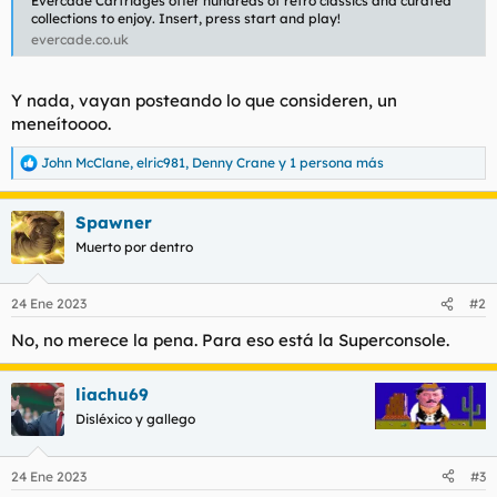
Evercade Cartridges offer hundreds of retro classics and curated
collections to enjoy. Insert, press start and play!
evercade.co.uk
Y nada, vayan posteando lo que consideren, un
meneítoooo.
John McClane
,
elric981
,
Denny Crane
y 1 persona más
R
e
a
Spawner
c
c
Muerto por dentro
i
o
n
24 Ene 2023
#2
e
s
No, no merece la pena. Para eso está la Superconsole.
:
liachu69
Disléxico y gallego
24 Ene 2023
#3