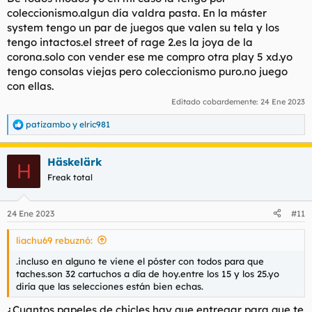
coleccionismo.algun día valdra pasta. En la máster
system tengo un par de juegos que valen su tela y los
tengo intactos.el street of rage 2.es la joya de la
corona.solo con vender ese me compro otra play 5 xd.yo
tengo consolas viejas pero coleccionismo puro.no juego
con ellas.
Editado cobardemente:
24 Ene 2023
patizambo
y
elric981
R
e
a
Häskelärk
c
H
c
Freak total
i
o
n
24 Ene 2023
#11
e
s
liachu69 rebuznó:
:
.incluso en alguno te viene el póster con todos para que
taches.son 32 cartuchos a día de hoy.entre los 15 y los 25.yo
diría que las selecciones están bien echas.
¿Cuantos papeles de chicles hay que entregar para que te