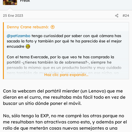
Freak
i
o
n
25 Ene 2023
#24
e
s
Denny Crane rebuznó:
:
@patizambo
tengo curiosidad por saber con qué cámara has
sacado la foto y también por qué te ha parecido ése el mejor
encuadre
Con el tema Evercade, por lo que veo te has comprado la
portátil -¿tienes también la de sobremesa?-, siempre he
pensado lo mismo: que es un producto bonito y muy cuidado
pero también de muy nicho. Y yo no estoy en ese nicho, yo
Haz clic para expandir...
estoy más en la onda de
@Spawner
: emuladores y que todo el
monte sea orégano. Aún así, creo que la Evercade es un
producto válido y que tiene su mercado hoy en día para
Con la webcam del portátil mierder (un Lenovo) que me
personas que os gusta la experiencia clásica de los videojuegos
dieron en el curro, me resultaba más fácil todo en vez de
que tuvimos hasta la séptima generación de consolas cuando
buscar un sitio dónde poner el móvil.
entró el rollo de los juegos digitales, DLCs y se fue todo a
tomar por culo.
No, sólo tengo la EXP, no me compré las otras porque no
me resultaban tan atractivas como esta, y además por el
rollo de que meterán cosas nuevas semejantes a una