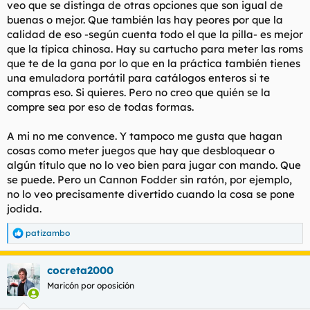
veo que se distinga de otras opciones que son igual de
buenas o mejor. Que también las hay peores por que la
calidad de eso -según cuenta todo el que la pilla- es mejor
que la típica chinosa. Hay su cartucho para meter las roms
que te de la gana por lo que en la práctica también tienes
una emuladora portátil para catálogos enteros si te
compras eso. Si quieres. Pero no creo que quién se la
compre sea por eso de todas formas.
A mi no me convence. Y tampoco me gusta que hagan
cosas como meter juegos que hay que desbloquear o
algún título que no lo veo bien para jugar con mando. Que
se puede. Pero un Cannon Fodder sin ratón, por ejemplo,
no lo veo precisamente divertido cuando la cosa se pone
jodida.
patizambo
R
e
a
cocreta2000
c
c
Maricón por oposición
i
o