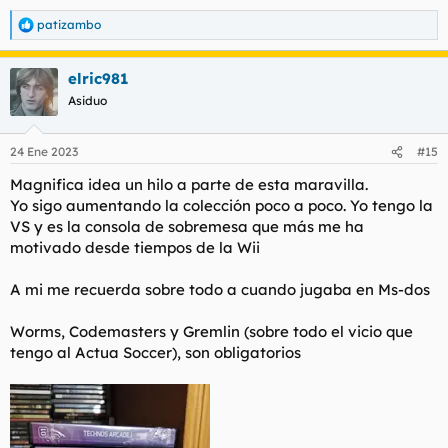
patizambo
R
e
a
elric981
c
c
Asiduo
i
o
n
24 Ene 2023
#15
e
s
Magnifica idea un hilo a parte de esta maravilla.
:
Yo sigo aumentando la colección poco a poco. Yo tengo la
VS y es la consola de sobremesa que más me ha
motivado desde tiempos de la Wii
A mi me recuerda sobre todo a cuando jugaba en Ms-dos
Worms, Codemasters y Gremlin (sobre todo el vicio que
tengo al Actua Soccer), son obligatorios