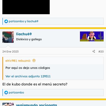
patizambo
y
liachu69
R
e
a
liachu69
c
c
Disléxico y gallego
i
o
n
24 Ene 2023
#20
e
s
elric981 rebuznó:
:
Por aquí os dejo unos códigos
Ver el archivos adjunto 129511
El de kubo donde es el menú secreto?
patizambo
R
e
a
segismundo sociopata
c