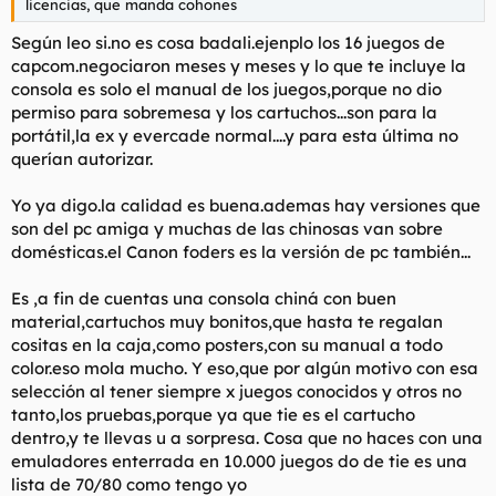
licencias, que manda cohones
Según leo si.no es cosa badali.ejenplo los 16 juegos de
capcom.negociaron meses y meses y lo que te incluye la
consola es solo el manual de los juegos,porque no dio
permiso para sobremesa y los cartuchos...son para la
portátil,la ex y evercade normal....y para esta última no
querían autorizar.
Yo ya digo.la calidad es buena.ademas hay versiones que
son del pc amiga y muchas de las chinosas van sobre
domésticas.el Canon foders es la versión de pc también...
Es ,a fin de cuentas una consola chiná con buen
material,cartuchos muy bonitos,que hasta te regalan
cositas en la caja,como posters,con su manual a todo
color.eso mola mucho. Y eso,que por algún motivo con esa
selección al tener siempre x juegos conocidos y otros no
tanto,los pruebas,porque ya que tie es el cartucho
dentro,y te llevas u a sorpresa. Cosa que no haces con una
emuladores enterrada en 10.000 juegos do de tie es una
lista de 70/80 como tengo yo