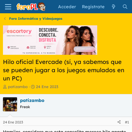
Acceder
Regístrate
Foro Informática y Videojuegos
Hilo oficial Evercade (sí, ya sabemos que
se pueden jugar a los juegos emulados en
un PC)
I
F
patizambo
24 Ene 2023
n
e
i
c
patizambo
c
h
Freak
i
a
a
d
d
e
24 Ene 2023
#1
o
i
r
n
Hamijos, considero que esta consolita merece hilo aparte.