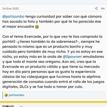
¿Merece la pena? a día de hoy no, ya que se lanzó el 20 de
o
Diciembre con prisas y con todo por hacer, aunque ellos han
n
24 Ene 2023
#4
prometido actualizaciones vía Wi-fi con sorpresas, una posible
e
tienda virtual y un cartucho por mes, dejando un mínimo de 5
s
@patizambo
tengo curiosidad por saber con qué cámara
años de servicio a la consola, tanto con juegos como con
:
has sacado la foto y también por qué te ha parecido ése
actualizaciones, yo la he comprado un poco como apuesta de
el mejor encuadre
a ver si dan lo que prometen.
Cartuchos recomendados y de los cuales tengo los de Mega
Con el tema Evercade, por lo que veo te has comprado la
Cat e Indie Heroes Vol. 1:
portátil -¿tienes también la de sobremesa?-, siempre he
pensado lo mismo: que es un producto bonito y muy
cuidado pero también de muy nicho. Y yo no estoy en ese
nicho, yo estoy más en la onda de
@Spawner
: emuladores
y que todo el monte sea orégano. Aún así, creo que la
Evercade es un producto válido y que tiene su mercado
Pagina oficial y con los cartuchos disponibles:
hoy en día para personas que os gusta la experiencia
clásica de los videojuegos que tuvimos hasta la séptima
Cartridges and Games
generación de consolas cuando entró el rollo de los juegos
Evercade Cartridges offer hundreds of retro classics and curated
digitales, DLCs y se fue todo a tomar por culo.
collections to enjoy. Insert, press start and play!
evercade.co.uk
patizambo
R
e
a
Y nada, vayan posteando lo que consideren, un meneítoooo.