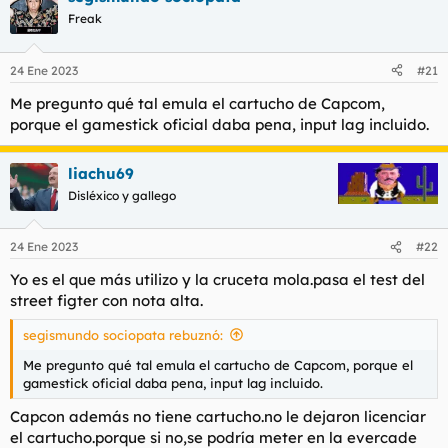
c
Freak
i
o
n
24 Ene 2023
#21
e
s
Me pregunto qué tal emula el cartucho de Capcom,
:
porque el gamestick oficial daba pena, input lag incluido.
liachu69
Disléxico y gallego
24 Ene 2023
#22
Yo es el que más utilizo y la cruceta mola.pasa el test del
street figter con nota alta.
segismundo sociopata rebuznó:
Me pregunto qué tal emula el cartucho de Capcom, porque el
gamestick oficial daba pena, input lag incluido.
Capcon además no tiene cartucho.no le dejaron licenciar
el cartucho.porque si no,se podría meter en la evercade