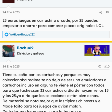
i
o
n
24 Ene 2023
#9
e
s
25 euros juegos en cartuchito arcade, por 25 puedes
:
empezar a ahorrar para comprar placas originales LOL
YoHiceARoqueIII
R
e
a
liachu69
c
c
Disléxico y gallego
i
o
n
24 Ene 2023
#10
e
s
Tiene su coña por los cartuchos y porque es muy
:
coleccionaba.realme te no deja de ser una emuladores a
cartuchos.incluso en alguno te viene el póster con todos
para que taches.son 32 cartuchos a día de hoy.entre los 15
y los 25.yo diría que las selecciones están bien echas.
De material se nota mejor que las típicas chinosas y el
Mode taito para los juegos de avión molan.
De todos modos yo en mi caso la tengo por