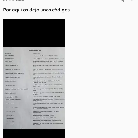
e
s
Por aquí os dejo unos códigos
: