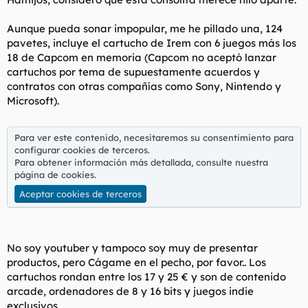
d
i
e
c
Aunque pueda sonar impopular, me he pillado una, 124
l
i
pavetes, incluye el cartucho de Irem con 6 juegos más los
t
o
e
18 de Capcom en memoria (Capcom no aceptó lanzar
m
cartuchos por tema de supuestamente acuerdos y
a
contratos con otras compañías como Sony, Nintendo y
Microsoft).
Para ver este contenido, necesitaremos su consentimiento para
configurar cookies de terceros.
Para obtener información más detallada, consulte nuestra
página de cookies
.
Aceptar cookies de terceros
No soy youtuber y tampoco soy muy de presentar
productos, pero Cágame en el pecho, por favor.. Los
cartuchos rondan entre los 17 y 25 € y son de contenido
arcade, ordenadores de 8 y 16 bits y juegos indie
exclusivos.