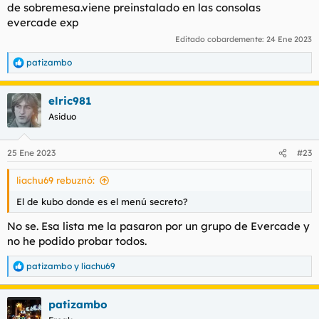
de sobremesa.viene preinstalado en las consolas
evercade exp
Editado cobardemente:
24 Ene 2023
patizambo
R
e
a
elric981
c
c
Asiduo
i
o
n
25 Ene 2023
#23
e
s
liachu69 rebuznó:
:
El de kubo donde es el menú secreto?
No se. Esa lista me la pasaron por un grupo de Evercade y
no he podido probar todos.
patizambo
y
liachu69
R
e
a
patizambo
c
c