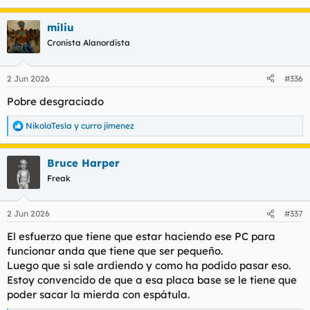
miliu
Cronista Alanordista
2 Jun 2026
#336
Pobre desgraciado
NikolaTesla
y
curro jimenez
R
e
a
Bruce Harper
c
c
Freak
i
o
n
2 Jun 2026
#337
e
s
El esfuerzo que tiene que estar haciendo ese PC para
:
funcionar anda que tiene que ser pequeño.
Luego que si sale ardiendo y como ha podido pasar eso.
Estoy convencido de que a esa placa base se le tiene que
poder sacar la mierda con espátula.