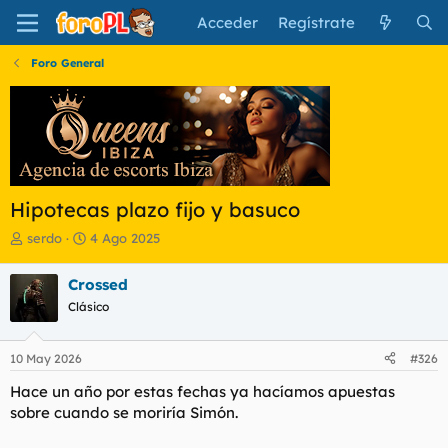
Acceder
Regístrate
Foro General
Hipotecas plazo fijo y basuco
I
F
serdo
4 Ago 2025
n
e
i
c
Crossed
c
h
Clásico
i
a
a
d
d
e
10 May 2026
#326
o
i
r
n
Hace un año por estas fechas ya hacíamos apuestas
d
i
sobre cuando se moriría Simón.
e
c
l
i