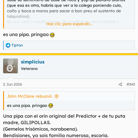
(que esa es otra, habría que ver a la colega poniendo culo,
coño y boca a moros para sacar a bon preu el sustento de
talquistina).
Es que está a medio gramo de cambiar la nacionalidad a
Haz clic para expandir...
chimpanzuelano y él aún no lo sabe.
es una pipa. pringao
Tipton
R
e
a
simplicius
c
c
Veterano
i
o
n
2 Jun 2026
#343
e
s
John McClane rebuznó:
:
es una pipa. pringao
Una pipa con el orín original del Predictor + de tu puta
madre, GILIPOLLAS.
(Gemelos trisómicos, noraboena).
Bendisiones, ya sois familia numerosa, escoria.