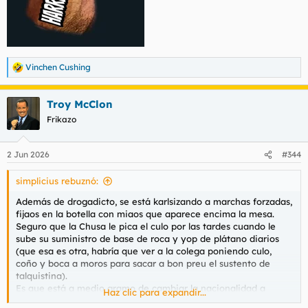
Vinchen Cushing
R
e
a
Troy McClon
c
c
Frikazo
i
o
n
2 Jun 2026
#344
e
s
simplicius rebuznó:
:
Además de drogadicto, se está karlsizando a marchas forzadas,
fijaos en la botella con miaos que aparece encima la mesa.
Seguro que la Chusa le pica el culo por las tardes cuando le
sube su suministro de base de roca y yop de plátano diarios
(que esa es otra, habría que ver a la colega poniendo culo,
coño y boca a moros para sacar a bon preu el sustento de
talquistina).
Es que está a medio gramo de cambiar la nacionalidad a
Haz clic para expandir...
chimpanzuelano y él aún no lo sabe.