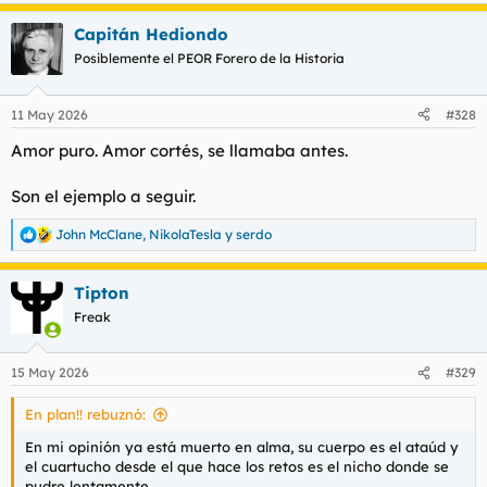
e
a
Capitán Hediondo
c
c
Posiblemente el PEOR Forero de la Historia
i
o
n
11 May 2026
#328
e
s
Amor puro. Amor cortés, se llamaba antes.
:
Son el ejemplo a seguir.
John McClane
,
NikolaTesla
y
serdo
R
e
a
Tipton
c
c
Freak
i
o
n
15 May 2026
#329
e
s
En plan!! rebuznó:
:
En mi opinión ya está muerto en alma, su cuerpo es el ataúd y
el cuartucho desde el que hace los retos es el nicho donde se
pudre lentamente.