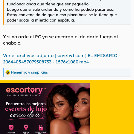
funcionar anda que tiene que ser pequeño.
Luego que si sale ardiendo y como ha podido pasar eso.
Estoy convencido de que a esa placa base se le tiene que
poder sacar la mierda con espátula.
Y si no arde el PC ya se encarga él de darle fuego al
chabolo.
Ver el archivos adjunto [savetwt.com] EL EMISARIO -
2064405457079308733 - 1576x1080.mp4
Henemijo
y
simplicius
R
e
a
c
c
i
o
n
e
s
: