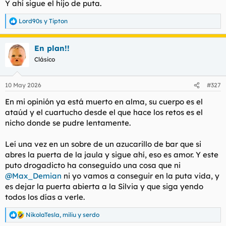
Y ahí sigue el hijo de puta.
t
o
e
m
Lord90s
y
Tipton
R
a
e
a
En plan!!
c
c
Clásico
i
o
n
10 May 2026
#327
e
s
En mi opinión ya está muerto en alma, su cuerpo es el
:
ataúd y el cuartucho desde el que hace los retos es el
nicho donde se pudre lentamente.
Leí una vez en un sobre de un azucarillo de bar que si
abres la puerta de la jaula y sigue ahí, eso es amor. Y este
puto drogadicto ha conseguido una cosa que ni
@Max_Demian
ni yo vamos a conseguir en la puta vida, y
es dejar la puerta abierta a la Silvia y que siga yendo
todos los días a verle.
NikolaTesla
,
miliu
y
serdo
R