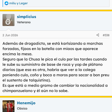
miliu
y
Leger
R
e
a
simplicius
c
c
Veterano
i
o
n
2 Jun 2026
#338
e
s
Además de drogadicto, se está karlsizando a marchas
:
forzadas, fijaos en la botella con miaos que aparece
encima la mesa.
Seguro que la Chusa le pica el culo por las tardes cuando
le sube su suministro de base de roca y yop de plátano
diarios (que esa es otra, habría que ver a la colega
poniendo culo, coño y boca a moros para sacar a bon preu
el sustento de talquistina).
Es que está a medio gramo de cambiar la nacionalidad a
chimpanzuelano y él aún no lo sabe.
Henemijo
Clásico