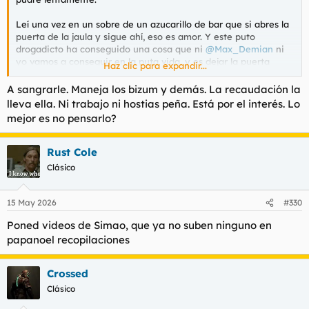
Leí una vez en un sobre de un azucarillo de bar que si abres la
puerta de la jaula y sigue ahí, eso es amor. Y este puto
drogadicto ha conseguido una cosa que ni
@Max_Demian
ni
yo vamos a conseguir en la puta vida, y es dejar la puerta
Haz clic para expandir...
abierta a la Silvia y que siga yendo todos los días a verle.
A sangrarle. Maneja los bizum y demás. La recaudación la
lleva ella. Ni trabajo ni hostias peña. Está por el interés. Lo
mejor es no pensarlo?
Rust Cole
Clásico
15 May 2026
#330
Poned videos de Simao, que ya no suben ninguno en
papanoel recopilaciones
Crossed
Clásico