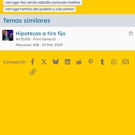
verruga feo cerdo caballo caraculo mohino
verruga tontico del pueblo y culo petao
Temas similares
Hipotecas a tiro fijo
e
4tr31d3s
Foro General
Masunos
608
19 Mar 2019
r
r
Facebook
X
Bluesky
LinkedIn
Reddit
Pinterest
Tumblr
WhatsA
Em
Compartir:
o
Enlace