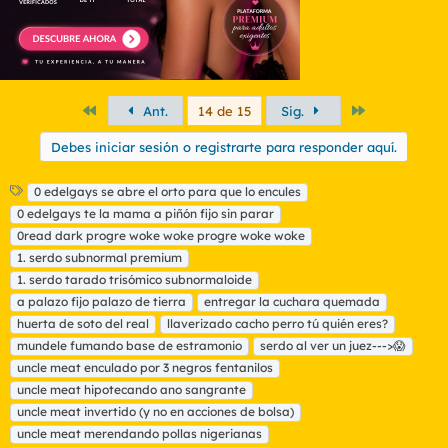
Primero
Último
Ant.
14 de 15
Sig.
Debes iniciar sesión o registrarte para responder aquí.
E
0 edelgays se abre el orto para que lo encules
t
0 edelgays te la mama a piñón fijo sin parar
i
0read dark progre woke woke progre woke woke
q
1. serdo subnormal premium
u
1. serdo tarado trisómico subnormaloide
e
t
a palazo fijo palazo de tierra
entregar la cuchara quemada
a
huerta de soto del real
llaverizado cacho perro tú quién eres?
s
mundele fumando base de estramonio
serdo al ver un juez--->😱
uncle meat enculado por 3 negros fentanilos
uncle meat hipotecando ano sangrante
uncle meat invertido (y no en acciones de bolsa)
uncle meat merendando pollas nigerianas