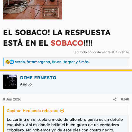
EL SOBACO! LA RESPUESTA
ESTÁ EN EL
SOBACO
!!!!
Editado cobardemente:
8 Jun 2026
serdo
,
fatamorgana
,
Bruce Harper
y 3 más
R
e
a
DIME ERNESTO
c
c
Asiduo
i
o
n
8 Jun 2026
#348
e
s
Capitán Hediondo rebuznó:
:
La cortina en el suelo a modo de alfombra persa es un detalle
exquisito. Ahí es donde brilla el buen gusto de un verdadero
caballero. No hablemos ya de esos pies con costra negra.