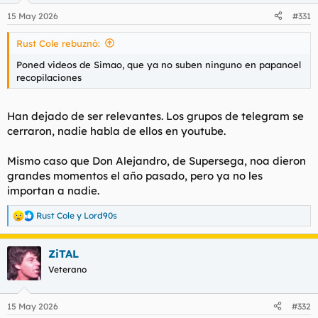
15 May 2026
#331
Rust Cole rebuznó:
Poned videos de Simao, que ya no suben ninguno en papanoel
recopilaciones
Han dejado de ser relevantes. Los grupos de telegram se
cerraron, nadie habla de ellos en youtube.
Mismo caso que Don Alejandro, de Supersega, noa dieron
grandes momentos el año pasado, pero ya no les
importan a nadie.
Rust Cole
y
Lord90s
R
e
a
ZiTAL
c
c
Veterano
i
o
n
15 May 2026
#332
e