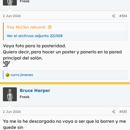
Freak
i
o
n
2 Jun 2026
#334
e
s
Troy McClon rebuznó:
:
Ver el archivos adjunto 221508
Vaya foto para la posteridad.
Quiero decir, para hacer un poster y ponerlo en la pared
principal del salón.
curro jimenez
R
e
a
Bruce Harper
c
c
Freak
i
o
n
2 Jun 2026
#335
e
s
Ya me la he descargado no vaya a ser que la borren y me
:
quede sin