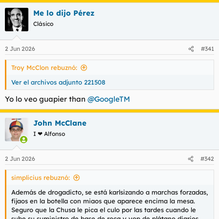
Me lo dijo Pérez
Clásico
2 Jun 2026
#341
Troy McClon rebuznó:
Ver el archivos adjunto 221508
Yo lo veo guapier than
@GoogleTM
John McClane
I ❤ Alfonso
2 Jun 2026
#342
simplicius rebuznó:
Además de drogadicto, se está karlsizando a marchas forzadas,
fijaos en la botella con miaos que aparece encima la mesa.
Seguro que la Chusa le pica el culo por las tardes cuando le
sube su suministro de base de roca y yop de plátano diarios