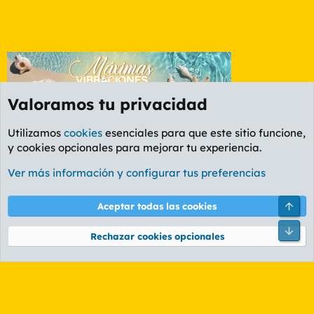
Valoramos tu privacidad
Utilizamos
cookies
esenciales para que este sitio funcione,
y cookies opcionales para mejorar tu experiencia.
Foro General
Ver más información y configurar tus preferencias
Cookies
PL OLDSTYLE AMARILLO
Cambiar fuente
Español (ES)
Arri
Aceptar todas las cookies
Contáctanos
Términos y reglas
Política de privacidad
Ayuda
R
Pie
S
Rechazar cookies opcionales
S
®
Community platform by XenForo
© 2010-2026 XenForo Ltd.