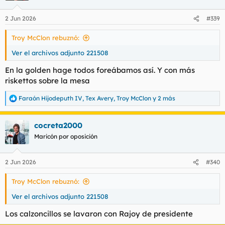
2 Jun 2026
#339
Troy McClon rebuznó:
Ver el archivos adjunto 221508
En la golden hage todos foreábamos así. Y con más
riskettos sobre la mesa
Faraón Hijodeputh IV
,
Tex Avery
,
Troy McClon
y 2 más
R
e
a
cocreta2000
c
c
Maricón por oposición
i
o
n
2 Jun 2026
#340
e
s
Troy McClon rebuznó:
:
Ver el archivos adjunto 221508
Los calzoncillos se lavaron con Rajoy de presidente