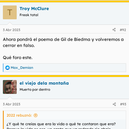
a
Troy McClure
c
T
c
Freak total
i
o
n
3 Abr 2023
#92
e
s
Ahora pondrá el poema de Gil de Biedma y volveremos a
:
cerrar en falso.
Qué foro este.
Max_Demian
R
e
a
el viejo dela montaña
c
c
Muerto por dentro
i
o
n
3 Abr 2023
#93
e
s
2022 rebuznó:
:
¿Y qué te creías que era la vida o qué te contaron que era?