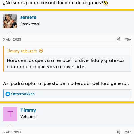
¿No serás por un casual donante de organos?
semete
Freak total
3 Abr 2023
#86
Timmy rebuznó:
Horas en las que va a renacer la divertida y grotesca
criatura en la que vas a convertirte.
Así podrá optar al puesto de moderador del foro general.
Sæterbakken
R
e
a
Timmy
c
T
c
Veterano
i
o
n
3 Abr 2023
#87