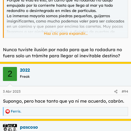
Porque la vida es eso, un canto que va rodando rio abajo
empujado por la corriente hasta que llega al mar ya todo
redondito o desintegrado en miles de partículas.
La inmensa mayoría somos piedras pequeñas, guijarros
insignificantes, como mucho podemos valer para ser colocados
en un camino y que pasen por encima las carretas. Muy pocos
llegamos a ser piedras de molino, o dinteles de puertas de
Haz clic para expandir...
palacios, o losas de mármol de tribunales o piedras preciosas
para adornar las coronas de los reyes ni tampoco diamantes
para lucir en dedos de damiselas. Somos eso, Demian, putos
Nunca tuviste ilusión por nada para que la rodadura no
cantos, graba, zahorra, terrones, lascas.
fuera solo un trámite para llegar al inevitable destino?
2022
2
Freak
3 Abr 2023
#94
Supongo, pero hace tanto que ya ni me acuerdo, cabrón.
Ferris.
R
e
a
pascoso
c