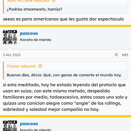
John McClane rebuznó:
:
¿Podrías streamearlo, hamijo?
seeso es para americanos que les gusta dar espectaculo
pascoso
Novato de mierda
3 Abr 2023
#83
Timmy rebuznó:
Buenos días, Alicia. Qué, con ganas de comerte el mundo hoy.
si esta meditado, hoy he estado leyendo del protoclo que
usan en suiza, con este mismo metodo, despedida
familiares por medio, todoexcesivo, estas cosas uno solo y
quizas una canicion alegre como "angie" de los rollings,
sobriedad y soledad mejor compañia no hay.
pascoso
Novato de mierda