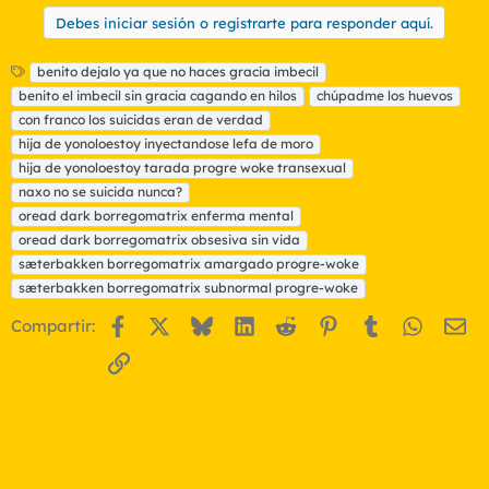
Debes iniciar sesión o registrarte para responder aquí.
E
benito dejalo ya que no haces gracia imbecil
t
benito el imbecil sin gracia cagando en hilos
chúpadme los huevos
i
con franco los suicidas eran de verdad
q
hija de yonoloestoy inyectandose lefa de moro
u
hija de yonoloestoy tarada progre woke transexual
e
t
naxo no se suicida nunca?
a
oread dark borregomatrix enferma mental
s
oread dark borregomatrix obsesiva sin vida
sæterbakken borregomatrix amargado progre-woke
sæterbakken borregomatrix subnormal progre-woke
Facebook
X
Bluesky
LinkedIn
Reddit
Pinterest
Tumblr
WhatsA
Em
Compartir:
Enlace