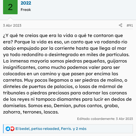
2022
c
2
c
Freak
i
o
n
3 Abr 2023
#91
e
s
¿Y qué te creías que era la vida o qué te contaron que
:
era? Porque la vida es eso, un canto que va rodando rio
abajo empujado por la corriente hasta que llega al mar
ya todo redondito o desintegrado en miles de partículas.
La inmensa mayoría somos piedras pequeñas, guijarros
insignificantes, como mucho podemos valer para ser
colocados en un camino y que pasen por encima las
carretas. Muy pocos llegamos a ser piedras de molino, o
dinteles de puertas de palacios, o losas de mármol de
tribunales o piedras preciosas para adornar las coronas
de los reyes ni tampoco diamantes para lucir en dedos de
damiselas. Somos eso, Demian, putos cantos, graba,
zahorra, terrones, lascas.
Editado cobardemente:
3 Abr 2023
El bedel
,
petiso reloaded
,
Ferris.
y 2 más
R
e