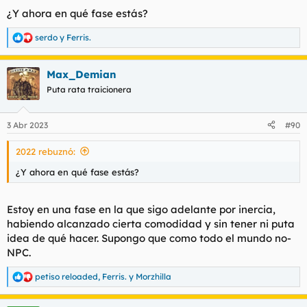
¿Y ahora en qué fase estás?
serdo
y
Ferris.
R
e
a
Max_Demian
c
c
Puta rata traicionera
i
o
n
3 Abr 2023
#90
e
s
2022 rebuznó:
:
¿Y ahora en qué fase estás?
Estoy en una fase en la que sigo adelante por inercia,
habiendo alcanzado cierta comodidad y sin tener ni puta
idea de qué hacer. Supongo que como todo el mundo no-
NPC.
petiso reloaded
,
Ferris.
y
Morzhilla
R
e
a