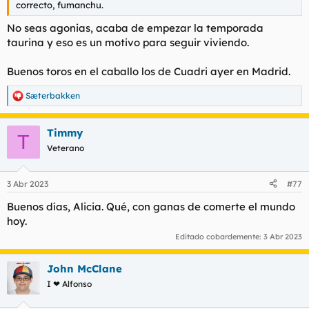
correcto, fumanchu.
l
i
t
o
No seas agonias, acaba de empezar la temporada
e
taurina y eso es un motivo para seguir viviendo.
m
a
Buenos toros en el caballo los de Cuadri ayer en Madrid.
Sæterbakken
R
e
a
Timmy
c
T
c
Veterano
i
o
n
3 Abr 2023
#77
e
s
Buenos días, Alicia. Qué, con ganas de comerte el mundo
:
hoy.
Editado cobardemente:
3 Abr 2023
John McClane
I ❤ Alfonso