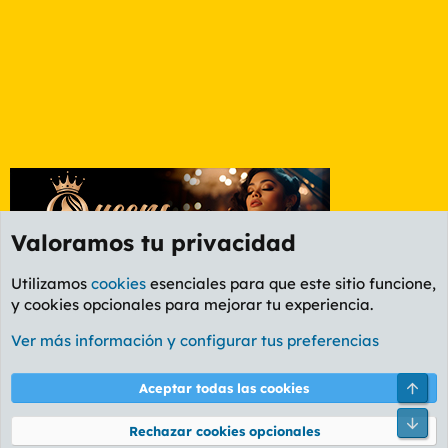
Valoramos tu privacidad
Utilizamos
cookies
esenciales para que este sitio funcione,
y cookies opcionales para mejorar tu experiencia.
Foro General
Ver más información y configurar tus preferencias
Cookies
PL OLDSTYLE AMARILLO
Cambiar fuente
Español (ES)
Arri
Aceptar todas las cookies
Contáctanos
Términos y reglas
Política de privacidad
Ayuda
R
Pie
S
Rechazar cookies opcionales
S
®