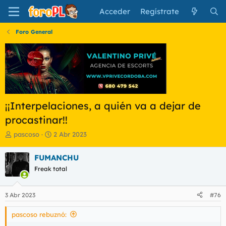
Acceder
Regístrate
Foro General
¡¡Interpelaciones, a quién va a dejar de
procastinar!!
I
F
pascoso
2 Abr 2023
n
e
i
c
FUMANCHU
c
h
Freak total
i
a
a
d
d
e
3 Abr 2023
#76
o
i
r
n
pascoso rebuznó:
d
i
e
c