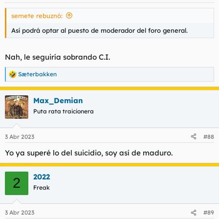
e
s
semete rebuznó:
:
Así podrá optar al puesto de moderador del foro general.
Nah, le seguiría sobrando C.I.
Sæterbakken
R
e
a
Max_Demian
c
c
Puta rata traicionera
i
o
n
3 Abr 2023
#88
e
s
Yo ya superé lo del suicidio, soy así de maduro.
:
2022
2
Freak
3 Abr 2023
#89