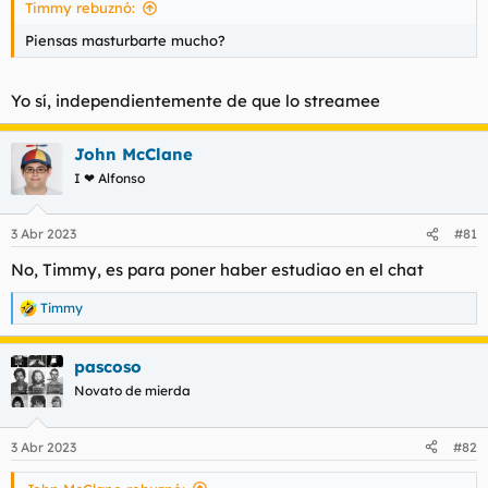
Timmy rebuznó:
Piensas masturbarte mucho?
Yo sí, independientemente de que lo streamee
John McClane
I ❤ Alfonso
3 Abr 2023
#81
No, Timmy, es para poner haber estudiao en el chat
Timmy
R
e
a
pascoso
c
c
Novato de mierda
i
o
n
3 Abr 2023
#82
e
s