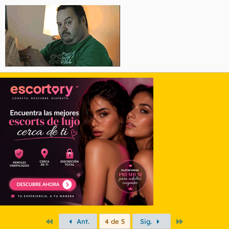
Primero
Último
Ant.
4 de 5
Sig.