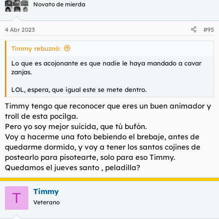
c
Novato de mierda
i
o
n
4 Abr 2023
#95
e
s
Timmy rebuznó:
:
Lo que es acojonante es que nadie le haya mandado a cavar
zanjas.
LOL, espera, que igual este se mete dentro.
Timmy tengo que reconocer que eres un buen animador y
troll de esta pocilga.
Pero yo soy mejor suicida, que tú bufón.
Voy a hacerme una foto bebiendo el brebaje, antes de
quedarme dormido, y voy a tener los santos cojines de
postearlo para pisotearte, solo para eso Timmy.
Quedamos el jueves santo , peladilla?
Timmy
T
Veterano