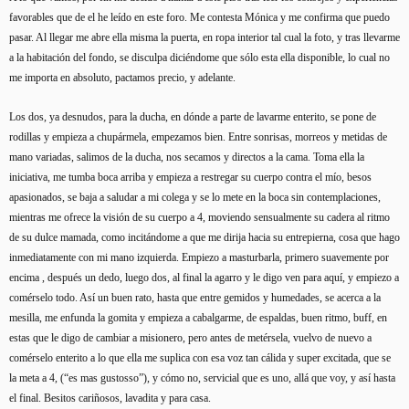
favorables que de el he leído en este foro. Me contesta Mónica y me confirma que puedo
pasar. Al llegar me abre ella misma la puerta, en ropa interior tal cual la foto, y tras llevarme
a la habitación del fondo, se disculpa diciéndome que sólo esta ella disponible, lo cual no
me importa en absoluto, pactamos precio, y adelante.
Los dos, ya desnudos, para la ducha, en dónde a parte de lavarme enterito, se pone de
rodillas y empieza a chupármela, empezamos bien. Entre sonrisas, morreos y metidas de
mano variadas, salimos de la ducha, nos secamos y directos a la cama. Toma ella la
iniciativa, me tumba boca arriba y empieza a restregar su cuerpo contra el mío, besos
apasionados, se baja a saludar a mi colega y se lo mete en la boca sin contemplaciones,
mientras me ofrece la visión de su cuerpo a 4, moviendo sensualmente su cadera al ritmo
de su dulce mamada, como incitándome a que me dirija hacia su entrepierna, cosa que hago
inmediatamente con mi mano izquierda. Empiezo a masturbarla, primero suavemente por
encima , después un dedo, luego dos, al final la agarro y le digo ven para aquí, y empiezo a
comérselo todo. Así un buen rato, hasta que entre gemidos y humedades, se acerca a la
mesilla, me enfunda la gomita y empieza a cabalgarme, de espaldas, buen ritmo, buff, en
estas que le digo de cambiar a misionero, pero antes de metérsela, vuelvo de nuevo a
comérselo enterito a lo que ella me suplica con esa voz tan cálida y super excitada, que se
la meta a 4, (“es mas gustosso”), y cómo no, servicial que es uno, allá que voy, y así hasta
el final. Besitos cariñosos, lavadita y para casa.