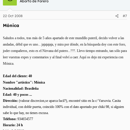
Aborto de Forero
22 Oct 2008
#7
Mónica
Saludos a todos, tras más de 5 años apartado de este mundillo puteril, decido volver a las
andadas, débil que es uno... jajajajaja, y mira por dónde, en la búsqueda doy con este foro,
joder compañeros, esto es el Nirvana del putero...!!!!. Llevo tiempo entrando, tan sólo para
leer vuestras expes y comentarios y al final volví a caer. Aquí os dejo mi experiencia con
Mónica.
Edad del cliente: 40
Nombre "artístico": Mónica
Nacionalidad: Brasileña
Edad: 40 y pocos ...
Dirección:
(valorar discrecion,se aparca facil?), encontré sitio en la c/ Varsovia. Casita
individual, con doble puerta, coincido 100% con el dato aportado por chiki 98, si alguien
sabe lo que hay, no tienes excusa.
Teléfono:
934654577
Horario: 24 h