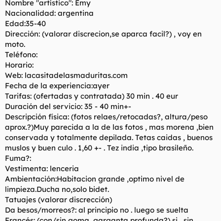
Nombre "artístico": Emy
Nacionalidad: argentina
Edad:35-40
Dirección: (valorar discrecion,se aparca facil?) , voy en
moto.
Teléfono:
Horario:
Web: lacasitadelasmaduritas.com
Fecha de la experiencia:ayer
Tarifas: (ofertadas y contratada) 30 min . 40 eur
Duración del servicio: 35 - 40 min+-
Descripción física: (fotos relaes/retocadas?, altura/peso
aprox.?)Muy parecida a la de las fotos , mas morena ,bien
conservada y totalmente depilada. Tetas caidas , buenos
muslos y buen culo . 1,60 +- . Tez india ,tipo brasileño.
Fuma?:
Vestimenta: lenceria
Ambientación:Habitacion grande ,optimo nivel de
limpieza.Ducha no,solo bidet.
Tatuajes (valorar discrección)
Da besos/morreos?: al principio no . luego se suelta
Francés: (con/sin goma, garganta profunda?) si , sin