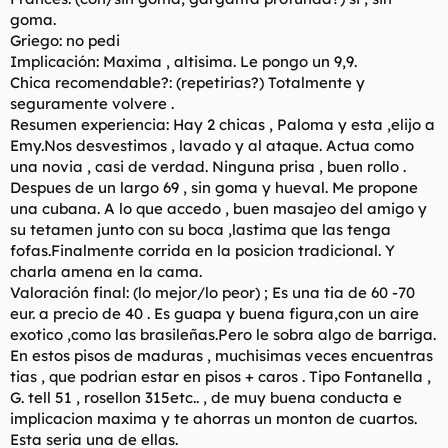
goma.
Griego: no pedi
Implicación: Maxima , altisima. Le pongo un 9,9.
Chica recomendable?: (repetirias?) Totalmente y
seguramente volvere .
Resumen experiencia: Hay 2 chicas , Paloma y esta ,elijo a
Emy.Nos desvestimos , lavado y al ataque. Actua como
una novia , casi de verdad. Ninguna prisa , buen rollo .
Despues de un largo 69 , sin goma y hueval. Me propone
una cubana. A lo que accedo , buen masajeo del amigo y
su tetamen junto con su boca ,lastima que las tenga
fofas.Finalmente corrida en la posicion tradicional. Y
charla amena en la cama.
Valoración final: (lo mejor/lo peor) ; Es una tia de 60 -70
eur. a precio de 40 . Es guapa y buena figura,con un aire
exotico ,como las brasileñas.Pero le sobra algo de barriga.
En estos pisos de maduras , muchisimas veces encuentras
tias , que podrian estar en pisos + caros . Tipo Fontanella ,
G. tell 51 , rosellon 315etc.. , de muy buena conducta e
implicacion maxima y te ahorras un monton de cuartos.
Esta seria una de ellas.