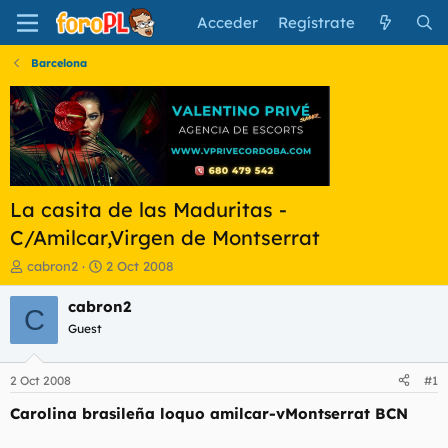
Acceder
Regístrate
Barcelona
La casita de las Maduritas -
C/Amilcar,Virgen de Montserrat
I
F
cabron2
2 Oct 2008
n
e
i
c
cabron2
C
c
h
Guest
i
a
a
d
d
e
2 Oct 2008
#1
o
i
r
n
Carolina brasileña loquo amilcar-vMontserrat BCN
d
i
e
c