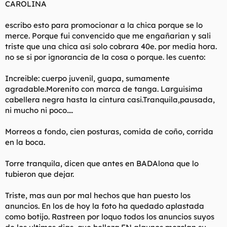
CAROLINA
l
i
t
o
escribo esto para promocionar a la chica porque se lo
e
merce. Porque fui convencido que me engañarian y sali
m
a
triste que una chica así solo cobrara 40e. por media hora.
no se si por ignorancia de la cosa o porque. les cuento:
Increible: cuerpo juvenil, guapa, sumamente
agradable.Morenito con marca de tanga. Larguisima
cabellera negra hasta la cintura casi.Tranquila,pausada,
ni mucho ni poco....
Morreos a fondo, cien posturas, comida de coño, corrida
en la boca.
Torre tranquila, dicen que antes en BADAlona que lo
tubieron que dejar.
Triste, mas aun por mal hechos que han puesto los
anuncios. En los de hoy la foto ha quedado aplastada
como botijo. Rastreen por loquo todos los anuncios suyos