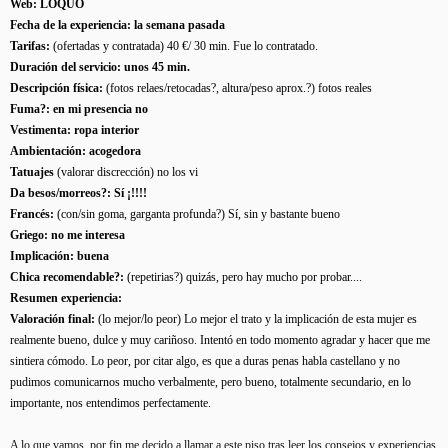
Web: LOQUO
Fecha de la experiencia: la semana pasada
Tarifas:
(ofertadas y contratada) 40 €/ 30 min. Fue lo contratado.
Duración del servicio: unos 45 min.
Descripción física:
(fotos relaes/retocadas?, altura/peso aprox.?) fotos reales
Fuma?: en mi presencia no
Vestimenta: ropa interior
Ambientación: acogedora
Tatuajes
(valorar discrección) no los vi
Da besos/morreos?: Sí ¡!!!!
Francés:
(con/sin goma, garganta profunda?) Sí, sin y bastante bueno
Griego: no me interesa
Implicación: buena
Chica recomendable?:
(repetirias?) quizás, pero hay mucho por probar....
Resumen experiencia:
Valoración final:
(lo mejor/lo peor) Lo mejor el trato y la implicación de esta mujer es
realmente bueno, dulce y muy cariñoso. Intentó en todo momento agradar y hacer que me
sintiera cómodo. Lo peor, por citar algo, es que a duras penas habla castellano y no
pudimos comunicarnos mucho verbalmente, pero bueno, totalmente secundario, en lo
importante, nos entendimos perfectamente.
A lo que vamos, por fin me decido a llamar a este piso tras leer los consejos y experiencias