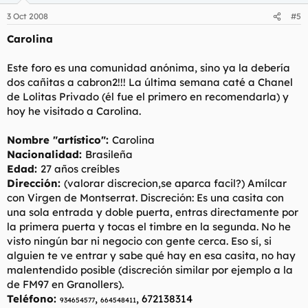
3 Oct 2008
#5
Carolina
Este foro es una comunidad anónima, sino ya la debería
dos cañitas a cabron2!!! La última semana caté a Chanel
de Lolitas Privado (él fue el primero en recomendarla) y
hoy he visitado a Carolina.
Nombre "artístico":
Carolina
Nacionalidad:
Brasileña
Edad:
27 años creíbles
Dirección:
(valorar discrecion,se aparca facil?) Amílcar
con Virgen de Montserrat. Discreción: Es una casita con
una sola entrada y doble puerta, entras directamente por
la primera puerta y tocas el timbre en la segunda. No he
visto ningún bar ni negocio con gente cerca. Eso sí, si
alguien te ve entrar y sabe qué hay en esa casita, no hay
malentendido posible (discreción similar por ejemplo a la
de FM97 en Granollers).
Teléfono:
,
, 672138314
934654577
664548411