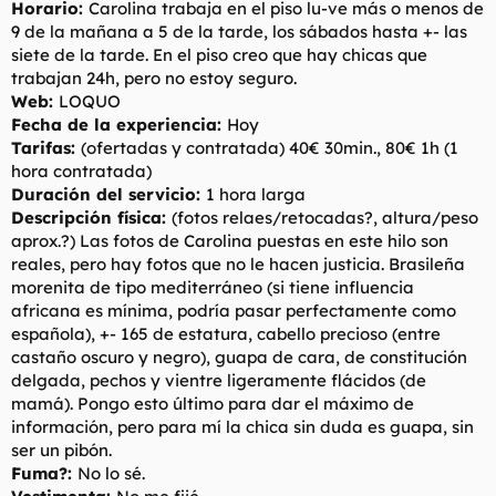
Horario:
Carolina trabaja en el piso lu-ve más o menos de
9 de la mañana a 5 de la tarde, los sábados hasta +- las
siete de la tarde. En el piso creo que hay chicas que
trabajan 24h, pero no estoy seguro.
Web:
LOQUO
Fecha de la experiencia:
Hoy
Tarifas:
(ofertadas y contratada) 40€ 30min., 80€ 1h (1
hora contratada)
Duración del servicio:
1 hora larga
Descripción física:
(fotos relaes/retocadas?, altura/peso
aprox.?) Las fotos de Carolina puestas en este hilo son
reales, pero hay fotos que no le hacen justicia. Brasileña
morenita de tipo mediterráneo (si tiene influencia
africana es mínima, podría pasar perfectamente como
española), +- 165 de estatura, cabello precioso (entre
castaño oscuro y negro), guapa de cara, de constitución
delgada, pechos y vientre ligeramente flácidos (de
mamá). Pongo esto último para dar el máximo de
información, pero para mí la chica sin duda es guapa, sin
ser un pibón.
Fuma?:
No lo sé.