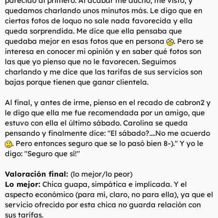
parecido al primero. Al acabar me ducho, me visto, y
quedamos charlando unos minutos más. Le digo que en
ciertas fotos de loquo no sale nada favorecida y ella
queda sorprendida. Me dice que ella pensaba que
quedaba mejor en esas fotos que en persona
. Pero se
interesa en conocer mi opinión y en saber qué fotos son
las que yo pienso que no le favorecen. Seguimos
charlando y me dice que las tarifas de sus servicios son
bajas porque tienen que ganar clientela.
Al final, y antes de irme, pienso en el recado de cabron2 y
le digo que ella me fue recomendada por un amigo, que
estuvo con ella el último sábado. Carolina se queda
pensando y finalmente dice: "El sábado?....No me acuerdo
. Pero entonces seguro que se lo pasó bien 8-)." Y yo le
digo: "Seguro que sí!"
Valoración final:
(lo mejor/lo peor)
Lo mejor:
Chica guapa, simpática e implicada. Y el
aspecto económico (para mí, claro, no para ella), ya que el
servicio ofrecido por esta chica no guarda relación con
sus tarifas.