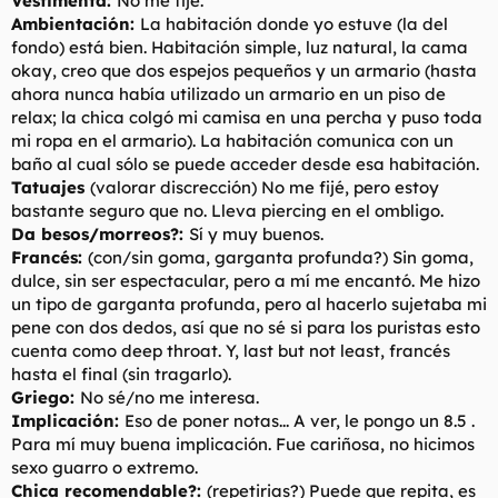
Vestimenta:
No me fijé.
Ambientación:
La habitación donde yo estuve (la del
fondo) está bien. Habitación simple, luz natural, la cama
okay, creo que dos espejos pequeños y un armario (hasta
ahora nunca había utilizado un armario en un piso de
relax; la chica colgó mi camisa en una percha y puso toda
mi ropa en el armario). La habitación comunica con un
baño al cual sólo se puede acceder desde esa habitación.
Tatuajes
(valorar discrección) No me fijé, pero estoy
bastante seguro que no. Lleva piercing en el ombligo.
Da besos/morreos?:
Sí y muy buenos.
Francés:
(con/sin goma, garganta profunda?) Sin goma,
dulce, sin ser espectacular, pero a mí me encantó. Me hizo
un tipo de garganta profunda, pero al hacerlo sujetaba mi
pene con dos dedos, así que no sé si para los puristas esto
cuenta como deep throat. Y, last but not least, francés
hasta el final (sin tragarlo).
Griego:
No sé/no me interesa.
Implicación:
Eso de poner notas... A ver, le pongo un 8.5 .
Para mí muy buena implicación. Fue cariñosa, no hicimos
sexo guarro o extremo.
Chica recomendable?:
(repetirias?) Puede que repita, es