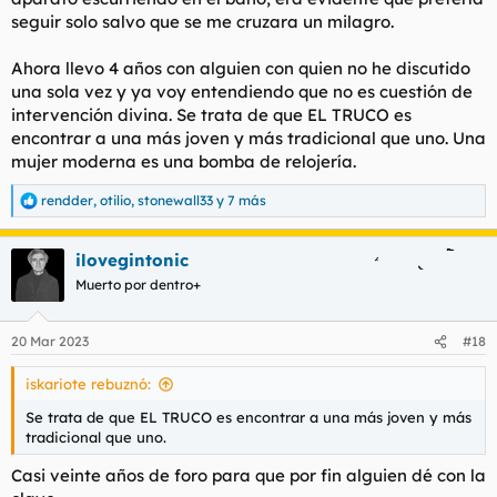
seguir solo salvo que se me cruzara un milagro.
Ahora llevo 4 años con alguien con quien no he discutido
una sola vez y ya voy entendiendo que no es cuestión de
intervención divina. Se trata de que EL TRUCO es
encontrar a una más joven y más tradicional que uno. Una
mujer moderna es una bomba de relojería.
rendder
,
otilio
,
stonewall33
y 7 más
R
e
a
ilovegintonic
c
c
Muerto por dentro+
i
o
n
20 Mar 2023
#18
e
s
iskariote rebuznó:
:
Se trata de que EL TRUCO es encontrar a una más joven y más
tradicional que uno.
Casi veinte años de foro para que por fin alguien dé con la