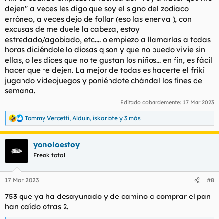
dejen" a veces les digo que soy el signo del zodiaco
erróneo, a veces dejo de follar (eso las enerva ), con
excusas de me duele la cabeza, estoy
estredado/agobiado, etc.... o empiezo a llamarlas a todas
horas diciéndole lo diosas q son y que no puedo vivie sin
ellas, o les dices que no te gustan los niños... en fin, es fácil
hacer que te dejen. La mejor de todas es hacerte el friki
jugando videojuegos y poniéndote chándal los fines de
semana.
Editado cobardemente:
17 Mar 2023
Tommy Vercetti
,
Alduin
,
iskariote
y 3 más
R
e
a
yonoloestoy
c
c
Freak total
i
o
n
17 Mar 2023
#8
e
s
753 que ya ha desayunado y de camino a comprar el pan
:
han caído otras 2.