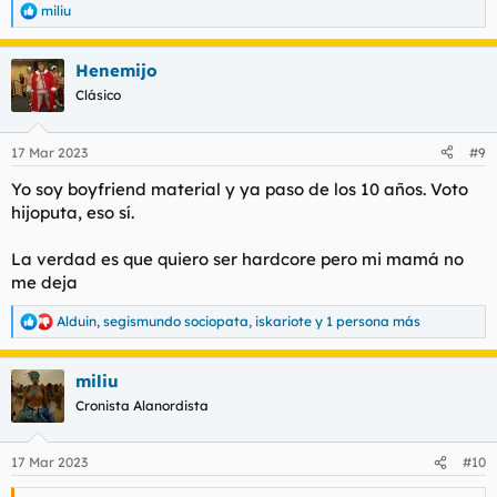
miliu
R
e
a
Henemijo
c
c
Clásico
i
o
n
17 Mar 2023
#9
e
s
Yo soy boyfriend material y ya paso de los 10 años. Voto
:
hijoputa, eso sí.
La verdad es que quiero ser hardcore pero mi mamá no
me deja
Alduin
,
segismundo sociopata
,
iskariote
y 1 persona más
R
e
a
miliu
c
c
Cronista Alanordista
i
o
n
17 Mar 2023
#10
e
s