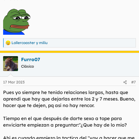
Lollercoaster
y
miliu
R
e
a
Furro07
c
c
Clásico
i
o
n
17 Mar 2023
#7
e
s
Pues yo siempre he tenido relaciones largas, hasta que
:
aprendí que hay que dejarlas entre los 2 y 7 meses. Bueno,
hacer que te dejen, pq así no hay rencor.
Tiempo en el que después de darte sexo a tope para
enviciarte empiezan a preguntar:"¿Que hay de lo mio?
Ahí es cuando empiezo la tactica del "voy a hacer que me