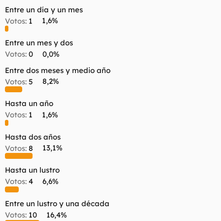
d
i
Entre un día y un mes
e
c
Votos:
1
1,6%
l
i
t
o
e
Entre un mes y dos
m
Votos:
0
0,0%
a
Entre dos meses y medio año
Votos:
5
8,2%
Hasta un año
Votos:
1
1,6%
Hasta dos años
Votos:
8
13,1%
Hasta un lustro
Votos:
4
6,6%
Entre un lustro y una década
Votos:
10
16,4%