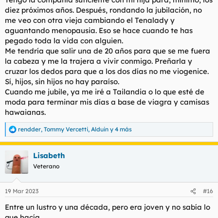
diez próximos años. Después, rondando la jubilación, no
me veo con otra vieja cambiando el Tenalady y
aguantando menopausia. Eso se hace cuando te has
pegado toda la vida con alguien.
Me tendría que salir una de 20 años para que se me fuera
la cabeza y me la trajera a vivir conmigo. Preñarla y
cruzar los dedos para que a los dos días no me viogenice.
Sí, hijos, sin hijos no hay paraíso.
Cuando me jubile, ya me iré a Tailandia o lo que esté de
moda para terminar mis días a base de viagra y camisas
hawaianas.
rendder
,
Tommy Vercetti
,
Alduin
y 4 más
R
e
a
Lisabeth
c
c
Veterano
i
o
n
19 Mar 2023
#16
e
s
Entre un lustro y una década, pero era joven y no sabía lo
:
que hacía.