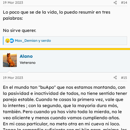
19 Mar 2023
#14
e
s
Lo poco que se de la vida, lo puedo resumir en tres
:
palabras:
No sirve querer.
Max_Demian
y
serdo
R
e
a
Alano
c
c
Veterano
i
o
n
19 Mar 2023
#15
e
s
En el mundo tan "buApo" que nos estamos montando, con
:
la pasividad e inactividad de todos, no tiene sentido tener
pareja estable. Cuando te casas la primera vez, vale que
lo intentes ; con la segunda, que la mayoría dura más,
también. Pero cuando ya has visto toda la mierda, no le
veo aliciente y menos cuando vamos cumpliendo años.
En mi caso particular, no meto otra en mi cueva ni loco.
Tengo la compañía suficiente con mi hija para, mínimo, los