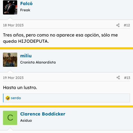
Falcó
Freak
18 Mar 2023
#12
Tres años, pero como no aparece esa opción, sólo me
queda HIJODEPUTA.
miliu
Cronista Alanordista
19 Mar 2023
#13
Hasta un lustro.
serdo
R
e
a
Clarence Boddicker
c
C
c
Asiduo
i
o
n