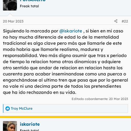
c
Freak total
i
o
n
20 Mar 2023
#22
e
s
Siguiendo lo marcado por
@iskariote
, si bien en mi caso
:
no hay mucha diferencia de edad lo de la mentalidad
tradicional es algo clave pero más que llamarle de este
modo habria que llamarle realismo, madurez y
responsabilidad. Veo más digno asumir que tras x periodo
de tiempo la relacion toma otras dinamicas y adquiere
otro sentido que andar de relacion en relacion hasta los
cuarenta para acabar inseminandose como una puerca o
enganchándose al ultimo tren que pasa que por lo general
no vale ni una decima parte de todos los pretendientes
que ha ido rechazando en su vida.
Editado cobardemente:
20 Mar 2023
Troy McClure
R
e
a
iskariote
c
c
Freak total