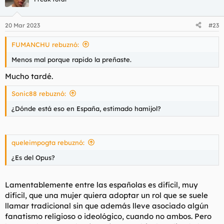
i
o
n
20 Mar 2023
#23
e
s
FUMANCHU rebuznó:
:
Menos mal porque rapido la preñaste.
Mucho tardé.
Sonic88 rebuznó:
¿Dónde está eso en España, estimado hamijol?
queleimpogta rebuznó:
¿Es del Opus?
Lamentablemente entre las españolas es difícil, muy
difícil, que una mujer quiera adoptar un rol que se suele
llamar tradicional sin que además lleve asociado algún
fanatismo religioso o ideológico, cuando no ambos. Pero