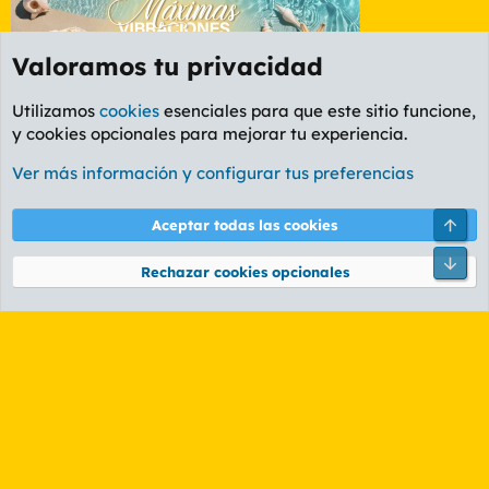
Valoramos tu privacidad
Utilizamos
cookies
esenciales para que este sitio funcione,
y cookies opcionales para mejorar tu experiencia.
Foro Rapiñas
Ver más información y configurar tus preferencias
Cookies
PL OLDSTYLE AMARILLO
Cambiar fuente
Español (ES)
Arri
Aceptar todas las cookies
Contáctanos
Términos y reglas
Política de privacidad
Ayuda
R
Pie
S
Rechazar cookies opcionales
S
®
Community platform by XenForo
© 2010-2026 XenForo Ltd.