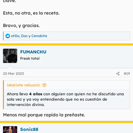
clave.
Esta, no otra, es la receta.
Bravo, y gracias.
otilio
,
Doc
y
Cenobita
R
e
a
FUMANCHU
c
c
Freak total
i
o
n
20 Mar 2023
#19
e
s
iskariote rebuznó:
:
Ahora llevo
4 años
con alguien con quien no he discutido una
sola vez y ya voy entendiendo que no es cuestión de
intervención divina.
Menos mal porque rapido la preñaste.
Sonic88