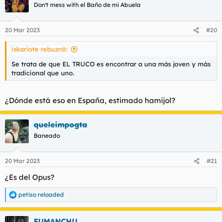
Don't mess with el Baño de mi Abuela
20 Mar 2023
#20
iskariote rebuznó:
Se trata de que EL TRUCO es encontrar a una más joven y más
tradicional que uno.
¿Dónde está eso en España, estimado hamijol?
queleimpogta
Baneado
20 Mar 2023
#21
¿Es del Opus?
petiso reloaded
R
e
a
FUMANCHU
c