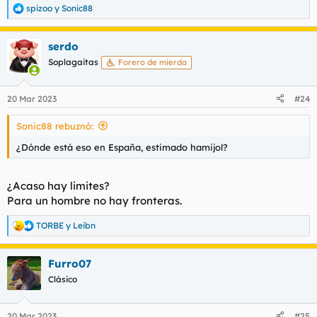
spizoo
y
Sonic88
R
e
a
serdo
c
c
Soplagaitas
Forero de mierda
i
o
n
20 Mar 2023
#24
e
s
Sonic88 rebuznó:
:
¿Dónde está eso en España, estimado hamijol?
¿Acaso hay limites?
Para un hombre no hay fronteras.
TORBE
y
Leibn
R
e
a
Furro07
c
c
Clásico
i
o
n
20 Mar 2023
#25