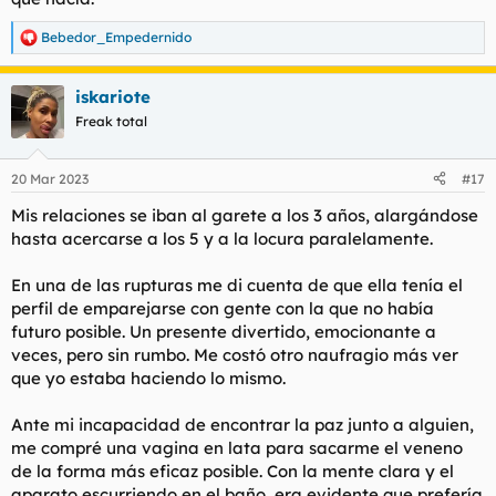
Bebedor_Empedernido
R
e
a
iskariote
c
c
Freak total
i
o
n
20 Mar 2023
#17
e
s
Mis relaciones se iban al garete a los 3 años, alargándose
:
hasta acercarse a los 5 y a la locura paralelamente.
En una de las rupturas me di cuenta de que ella tenía el
perfil de emparejarse con gente con la que no había
futuro posible. Un presente divertido, emocionante a
veces, pero sin rumbo. Me costó otro naufragio más ver
que yo estaba haciendo lo mismo.
Ante mi incapacidad de encontrar la paz junto a alguien,
me compré una vagina en lata para sacarme el veneno
de la forma más eficaz posible. Con la mente clara y el
aparato escurriendo en el baño, era evidente que prefería