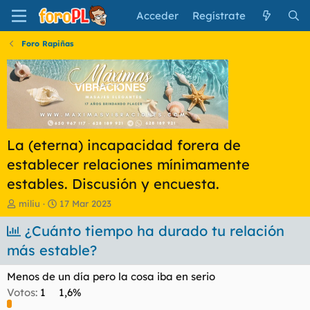
Acceder
Regístrate
Foro Rapiñas
La (eterna) incapacidad forera de
establecer relaciones mínimamente
estables. Discusión y encuesta.
I
F
miliu
17 Mar 2023
n
e
i
¿Cuánto tiempo ha durado tu relación
c
c
h
más estable?
i
a
a
d
Menos de un día pero la cosa iba en serio
d
e
o
i
Votos:
1
1,6%
r
n