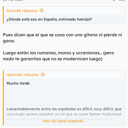
e
s
Sonic88 rebuznó:
:
¿Dónde está eso en España, estimado hamijol?
Pues dicen que el que se casa con una gitana ni pierde ni
gana.
Luego están las rumanas, moras y ucranianas... (pero
nada te garantiza que no se modernicen luego)
iskariote rebuznó:
Mucho tardé.
Lamentablemente entre las españolas es difícil, muy difícil, que
una mujer quiera adoptar un rol que se suele llamar tradicional
sin que además lleve asociado algún fanatismo religioso o
Haz clic para expandir...
ideológico, cuando no ambos. Pero bueno, ahora que el país