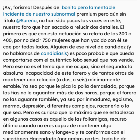
¡Ay, forisma! Después del
bonito pero lamentable
incidente de nuestro subnormal
premium pero aún sin
título
@Sureño
, no han sido pocas las voces en este,
nuestro foro que han sacado a relucir dos detalles. El
primero es que con esta actuación su relato de las 300 o
400, por no decir 750 mujeres que han yacido con él se
cae por todos lados. Alguien de ese nivel de candidez (y
no hablamos de
candidiasis
) es poco probable que pueda
comportarse com el auténtico lobo sexual que nos vende.
Pero ese no es el tema que me ocupa, sino el segundo: la
absoluta incapacidad de este forero y de tantos otros de
mantener una relación (o dos, o seis) mínimamente
estable. Ya sea porque le pica la polla demasiado, porque
las tías no le aguantan más de dos horas, porque el forero
no las aguante también, ya sea por inmadurez, egoísmo,
merma, depresión, diferentes complejos, racanería o lo
que sea. Pero es curioso que lo máximo que se establezca
en algunos casos es aquello de las follamigas, recurso
último cuando no eres capaz de mantener algo
medianamente sano y longevo y te conformas con el
sucedáneo Hacendado (por ambas partes, todo he de