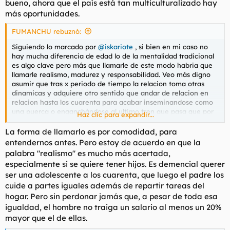
bueno, ahora que el país está tan multiculturalizado hay
más oportunidades.
FUMANCHU rebuznó:
Siguiendo lo marcado por
@iskariote
, si bien en mi caso no
hay mucha diferencia de edad lo de la mentalidad tradicional
es algo clave pero más que llamarle de este modo habria que
llamarle realismo, madurez y responsabilidad. Veo más digno
asumir que tras x periodo de tiempo la relacion toma otras
dinamicas y adquiere otro sentido que andar de relacion en
relacion hasta los cuarenta para acabar inseminandose como
una puerca o enganchándose al ultimo tren que pasa que por
Haz clic para expandir...
lo general no vale ni una decima parte de todos los
pretendientes que ha ido rechazando en su vida.
La forma de llamarlo es por comodidad, para
entendernos antes. Pero estoy de acuerdo en que la
palabra "realismo" es mucho más acertada,
especialmente si se quiere tener hijos. Es demencial querer
ser una adolescente a los cuarenta, que luego el padre los
cuide a partes iguales además de repartir tareas del
hogar. Pero sin perdonar jamás que, a pesar de toda esa
igualdad, el hombre no traiga un salario al menos un 20%
mayor que el de ellas.