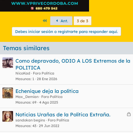
Primero
Ant.
3 de 3
Debes iniciar sesión o registrarte para responder aquí.
Temas similares
Como depravado, ODIO A LOS Extremos de la
POLITICA
NicoKad
Foro Política
Masunos
1
28 Ene 2026
Echenique deja la política
Max_Demian
Foro Política
Masunos
69
4 Ago 2025
Noticias Urañas de la Política Extraña.
e
sandokan begins
Foro Política
Masunos
43
29 Jun 2022
r
r