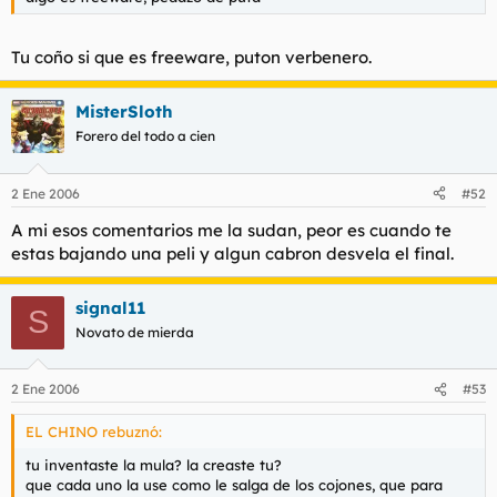
t
o
e
m
Tu coño si que es freeware, puton verbenero.
a
MisterSloth
Forero del todo a cien
2 Ene 2006
#52
A mi esos comentarios me la sudan, peor es cuando te
estas bajando una peli y algun cabron desvela el final.
signal11
S
Novato de mierda
2 Ene 2006
#53
EL CHINO rebuznó:
tu inventaste la mula? la creaste tu?
que cada uno la use como le salga de los cojones, que para