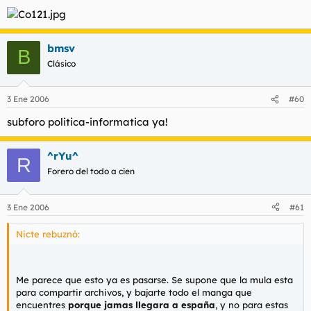
bmsv
B
Me parece que esto ya es pasarse ....bla ...bla....bla tonterias de
Clásico
la zorra.
3 Ene 2006
#60
subforo politica-informatica ya!
^rYu^
R
Forero del todo a cien
3 Ene 2006
#61
Nicte rebuznó:
Me parece que esto ya es pasarse. Se supone que la mula esta
para compartir archivos, y bajarte todo el manga que
encuentres
porque jamas llegara a españa
, y no para estas