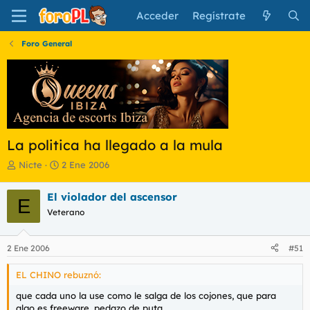
Acceder
Regístrate
Foro General
La politica ha llegado a la mula
I
F
Nicte
2 Ene 2006
n
e
i
c
El violador del ascensor
E
c
h
Veterano
i
a
a
d
d
e
2 Ene 2006
#51
o
i
r
n
EL CHINO rebuznó:
d
i
e
c
que cada uno la use como le salga de los cojones, que para
l
i
algo es freeware, pedazo de puta