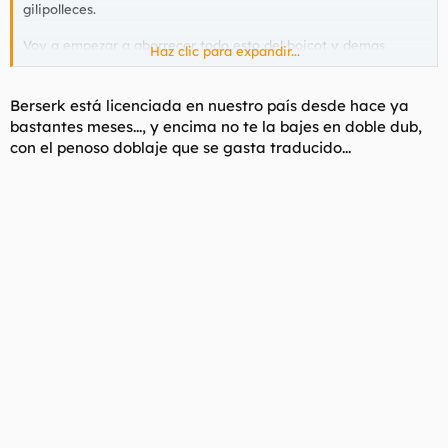
gilipolleces.
Voy a empezar a aborrecer todo esto del boicot y demas
Haz clic para expandir...
chorradas empujadas por titiriteros que se rien de lo borrega
que es nuestra sociedad.
Berserk está licenciada en nuestro país desde hace ya
bastantes meses..., y encima no te la bajes en doble dub,
con el penoso doblaje que se gasta traducido...