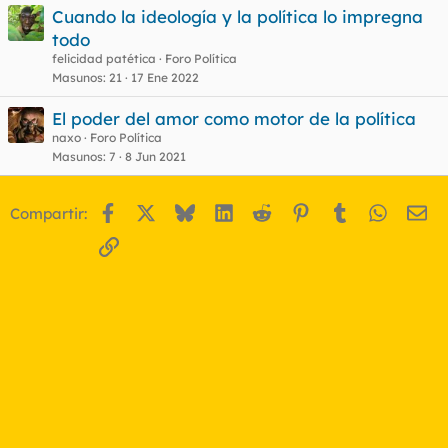
Cuando la ideología y la política lo impregna
todo
felicidad patética
Foro Política
o
Masunos
21
17 Ene 2022
El poder del amor como motor de la política
naxo
Foro Política
Masunos
7
8 Jun 2021
Facebook
X
Bluesky
LinkedIn
Reddit
Pinterest
Tumblr
WhatsA
Em
Compartir:
Enlace