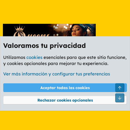
Valoramos tu privacidad
Utilizamos
cookies
esenciales para que este sitio funcione,
y cookies opcionales para mejorar tu experiencia.
Foro General
Ver más información y configurar tus preferencias
Cookies
PL OLDSTYLE AMARILLO
Cambiar fuente
Español (ES)
Arri
Aceptar todas las cookies
Contáctanos
Términos y reglas
Política de privacidad
Ayuda
R
Pie
S
Rechazar cookies opcionales
S
®
Community platform by XenForo
© 2010-2026 XenForo Ltd.