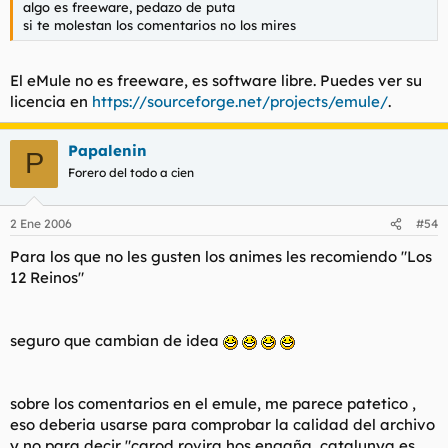
algo es freeware, pedazo de puta
si te molestan los comentarios no los mires
El eMule no es freeware, es software libre. Puedes ver su
licencia en
https://sourceforge.net/projects/emule/
.
Papalenin
P
Forero del todo a cien
2 Ene 2006
#54
Para los que no les gusten los animes les recomiendo "Los
12 Reinos"
seguro que cambian de idea
sobre los comentarios en el emule, me parece patetico ,
eso deberia usarse para comprobar la calidad del archivo
y no para decir "carod rovira hos engaña, catalunya es