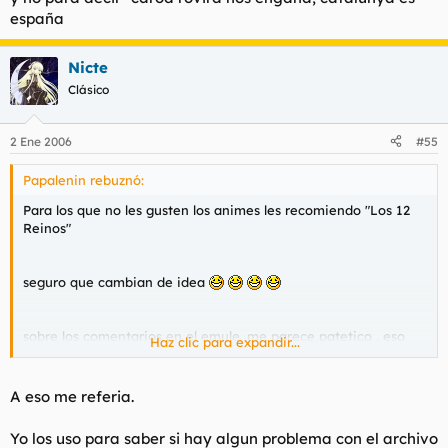
españa
Nicte
Clásico
2 Ene 2006
#55
Papalenin rebuznó:
Para los que no les gusten los animes les recomiendo "Los 12
Reinos"
seguro que cambian de idea
sobre los comentarios en el emule, me parece patetico , eso
Haz clic para expandir...
deberia usarse para comprobar la calidad del archivo y no para
decir "carod rovira hos engaña, catalunya es españa
A eso me referia.
Yo los uso para saber si hay algun problema con el archivo