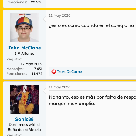
Reacciones
22.528
11 May 2026
¿esto es como cuando en el colegio no t
John McClane
I ❤ Alfonso
Registro
12 May 2009
Mensajes
17.431
TrozoDeCarne
R
Reacciones
11.472
e
a
11 May 2026
c
c
No tanto, eso es más por falta de resp
i
o
margen muy amplio.
n
e
s
Sonic88
:
Don't mess with el
Baño de mi Abuela
Registro