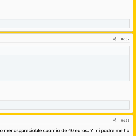
#657
#658
no menosppreciable cuantía de 40 euros.. Y mi padre me ha