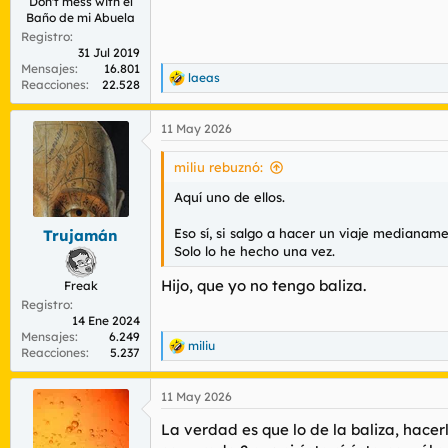
Don't mess with el
Baño de mi Abuela
Registro
31 Jul 2019
Mensajes
16.801
laeas
R
Reacciones
22.528
e
a
11 May 2026
c
c
i
miliu rebuznó:
o
n
Aquí uno de ellos.
e
s
Eso sí, si salgo a hacer un viaje medianam
Trujamán
:
Solo lo he hecho una vez.
Hijo, que yo no tengo baliza.
Freak
Registro
14 Ene 2024
Mensajes
6.249
miliu
R
Reacciones
5.237
e
a
11 May 2026
c
c
La verdad es que lo de la baliza, hace
i
o