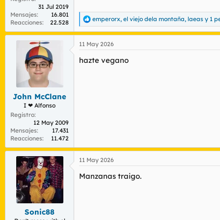
31 Jul 2019
Mensajes
16.801
emperorx
,
el viejo dela montaña
,
laeas
y 1 p
R
Reacciones
22.528
e
a
11 May 2026
c
c
hazte vegano
i
o
n
e
s
John McClane
:
I ❤ Alfonso
Registro
12 May 2009
Mensajes
17.431
Reacciones
11.472
11 May 2026
Manzanas traigo.
Sonic88