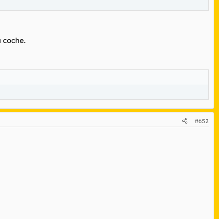
u coche.
#652