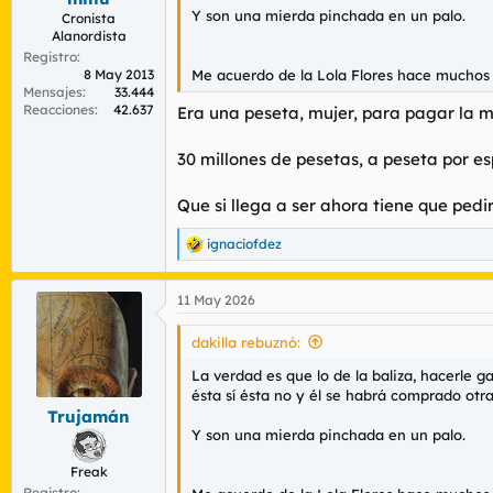
Y son una mierda pinchada en un palo.
Cronista
Alanordista
Registro
8 May 2013
Me acuerdo de la Lola Flores hace muchos a
Mensajes
33.444
Reacciones
42.637
Era una peseta, mujer, para pagar la 
30 millones de pesetas, a peseta por es
Que si llega a ser ahora tiene que pedir
ignaciofdez
R
e
a
11 May 2026
c
c
i
dakilla rebuznó:
o
n
La verdad es que lo de la baliza, hacerle
e
ésta sí ésta no y él se habrá comprado otra
s
Trujamán
:
Y son una mierda pinchada en un palo.
Freak
Registro