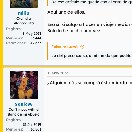
De ese artículo me quedo con el dato de que
r
n
d
i
Aquí uno de ellos.
miliu
e
c
l
i
Cronista
Alanordista
t
o
Eso sí, si salgo a hacer un viaje medi
e
Registro
Solo lo he hecho una vez.
8 May 2013
m
Mensajes
33.444
a
Reacciones
42.637
Falcó rebuznó:
Lo del preconcurso, a mi me da que podría
11 May 2026
¿Alguien más se compró ésta mierda, a
Sonic88
Don't mess with el
Baño de mi Abuela
Registro
31 Jul 2019
Mensajes
16.801