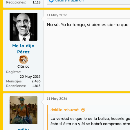
laeas
y
Trujamán
R
Reacciones
1.118
e
a
11 May 2026
c
c
No sé. Yo la tengo, si bien es cierto q
i
o
n
e
s
Me lo dijo
:
Pérez
Clásico
Registro
20 May 2019
Mensajes
2.486
Reacciones
1.815
11 May 2026
dakilla rebuznó:
La verdad es que lo de la baliza, hacerle
ésta sí ésta no y él se habrá comprado otra
miliu