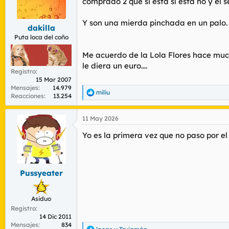
comprado 2 que si ésta sí ésta no y él
n
e
Y son una mierda pinchada en un palo.
s
dakilla
:
Puta loca del coño
Me acuerdo de la Lola Flores hace much
le diera un euro....
Registro
15 Mar 2007
Mensajes
14.979
miliu
R
Reacciones
13.254
e
a
11 May 2026
c
c
Yo es la primera vez que no paso por el
i
o
n
e
s
Pussyeater
:
Asiduo
Registro
14 Dic 2011
Mensajes
834