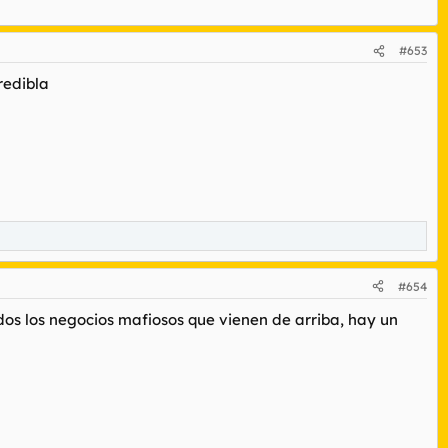
#653
redibla
#654
dos los negocios mafiosos que vienen de arriba, hay un