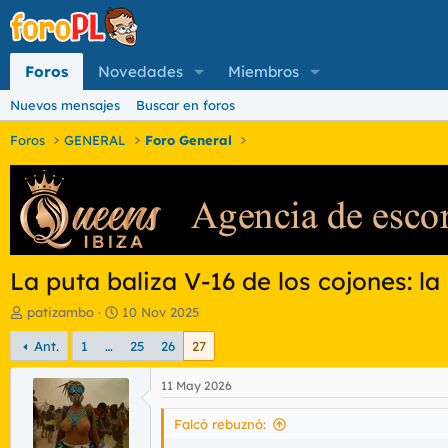
Foros
Novedades
Miembros
Nuevos mensajes
Buscar en foros
Foros
GENERAL
Foro General
La puta baliza V-16 de los cojones: la
I
F
patizambo
10 Nov 2025
n
e
Ant.
1
…
25
26
27
i
c
c
h
i
a
11 May 2026
a
d
d
e
Falcó rebuznó:
o
i