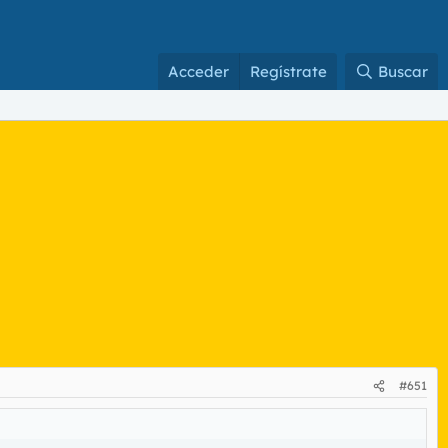
Acceder
Regístrate
Buscar
#651