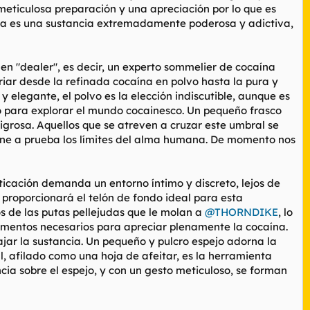
meticulosa preparación y una apreciación por lo que es
ína es una sustancia extremadamente poderosa y adictiva,
uen "dealer", es decir, un experto sommelier de cocaína
iar desde la refinada cocaína en polvo hasta la pura y
 elegante, el polvo es la elección indiscutible, aunque es
o para explorar el mundo cocainesco. Un pequeño frasco
igrosa. Aquellos que se atreven a cruzar este umbral se
one a prueba los límites del alma humana. De momento nos
ticación demanda un entorno íntimo y discreto, lejos de
 proporcionará el telón de fondo ideal para esta
 de las putas pellejudas que le molan a
@THORNDIKE
, lo
ementos necesarios para apreciar plenamente la cocaína.
jar la sustancia. Un pequeño y pulcro espejo adorna la
il, afilado como una hoja de afeitar, es la herramienta
ncia sobre el espejo, y con un gesto meticuloso, se forman