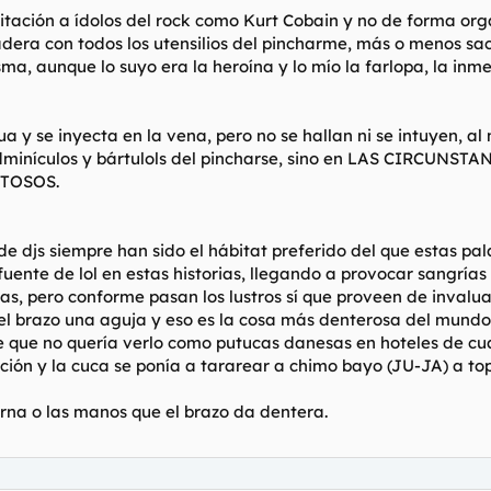
itación a ídolos del rock como Kurt Cobain y no de forma or
dera con todos los utensilios del pincharme, más o menos saca
sma, aunque lo suyo era la heroína y lo mío la farlopa, la in
ua y se inyecta en la vena, pero no se hallan ni se intuye
minículos y bártulols del pincharse, sino en LAS CIRCU
TOSOS.
de djs siempre han sido el hábitat preferido del que estas pa
 fuente de lol en estas historias, llegando a provocar sangría
nas, pero conforme pasan los lustros sí que proveen de invalu
l brazo una aguja y eso es la cosa más denterosa del mundo
ue no quería verlo como putucas danesas en hoteles de cua
ción y la cuca se ponía a tararear a chimo bayo (JU-JA) a to
ierna o las manos que el brazo da dentera.