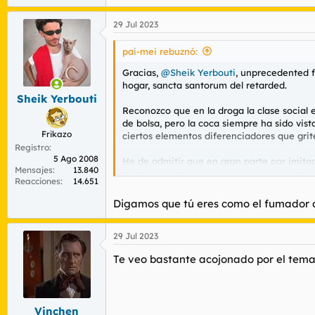
e
a
29 Jul 2023
c
c
i
pai-mei rebuznó:
o
n
Gracias,
@Sheik Yerbouti
, unprecedented f
e
hogar, sancta santorum del retarded.
s
Sheik Yerbouti
:
Reconozco que en la droga la clase social 
de bolsa, pero la coca siempre ha sido vis
Frikazo
ciertos elementos diferenciadores que grit
Registro
5 Ago 2008
He de admitir que en gran parte por imita
Mensajes
13.840
estuche de madera con todos los utensilios
Reacciones
14.651
aunque lo suyo era la heroína y lo mío la f
Digamos que tú eres como el fumador 
Básicamente la coca se disuelve en agua 
29 Jul 2023
CLASE SOCIAL en los adminículos y bár
GOSTOSOS.
Te veo bastante acojonado por el tema. 
Los baños de sitios pijos en compañías de d
siempre han sido fuente de lol en estas his
Vinchen
pero conforme pasan los lustros sí que pro