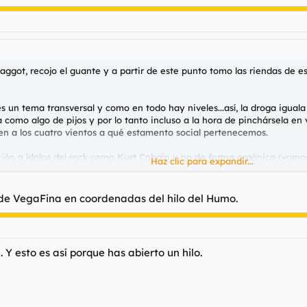
aggot, recojo el guante y a partir de este punto tomo las riendas de e
es un tema transversal y como en todo hay niveles...así, la droga igua
ta como algo de pijos y por lo tanto incluso a la hora de pinchársela 
en a los cuatro vientos a qué estamento social pertenecemos.
ción a ídolos del rock como Kurt Cobain y no de forma orgánica (vamos
Haz clic para expandir...
 del pincharme, más o menos sacados de la escena del suicidio en la qu
arlopa, la inmensa mayoría de los elementos aplicaban y coincidían.
de VegaFina en coordenadas del hilo del Humo.
y se inyecta en la vena, pero no se hallan ni se intuyen, al menos
tulols del pincharse, sino en LAS CIRCUNSTANCIAS Y LAS COMPAÑÍ
Y esto es así porque has abierto un hilo.
js siempre han sido el hábitat preferido del que estas palabras escribe
torias, llegando a provocar sangrías asquerosas, las gomas de los brazo
veen de invaluable ayuda.