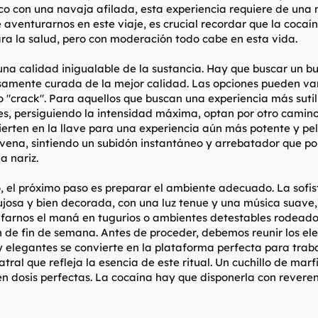
ico con una navaja afilada, esta experiencia requiere de una 
aventurarnos en este viaje, es crucial recordar que la coca
ara la salud, pero con moderación todo cabe en esta vida.
una calidad inigualable de la sustancia. Hay que buscar un b
samente curada de la mejor calidad. Las opciones pueden var
"crack". Para aquellos que buscan una experiencia más sutil y
es, persiguiendo la intensidad máxima, optan por otro camin
ierten en la llave para una experiencia aún más potente y pel
 vena, sintiendo un subidón instantáneo y arrebatador que p
 nariz.
, el próximo paso es preparar el ambiente adecuado. La sofis
lujosa y bien decorada, con una luz tenue y una música suave,
farnos el maná en tugurios o ambientes detestables rodeados
de fin de semana. Antes de proceder, debemos reunir los el
y elegantes se convierte en la plataforma perfecta para traba
ral que refleja la esencia de este ritual. Un cuchillo de marf
 en dosis perfectas. La cocaína hay que disponerla con revere