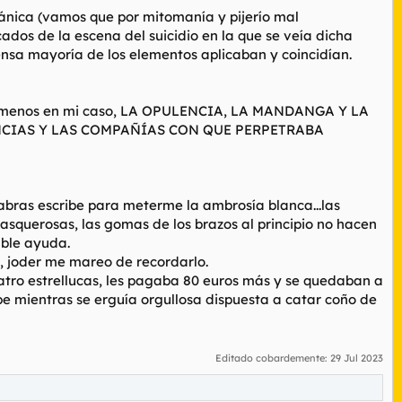
gánica (vamos que por mitomanía y pijerío mal
dos de la escena del suicidio en la que se veía dicha
mensa mayoría de los elementos aplicaban y coincidían.
n, al menos en mi caso, LA OPULENCIA, LA MANDANGA Y LA
NSTANCIAS Y LAS COMPAÑÍAS CON QUE PERPETRABA
labras escribe para meterme la ambrosía blanca...las
s asquerosas, las gomas de los brazos al principio no hacen
able ayuda.
, joder me mareo de recordarlo.
tro estrellucas, les pagaba 80 euros más y se quedaban a
pe mientras se erguía orgullosa dispuesta a catar coño de
Editado cobardemente:
29 Jul 2023