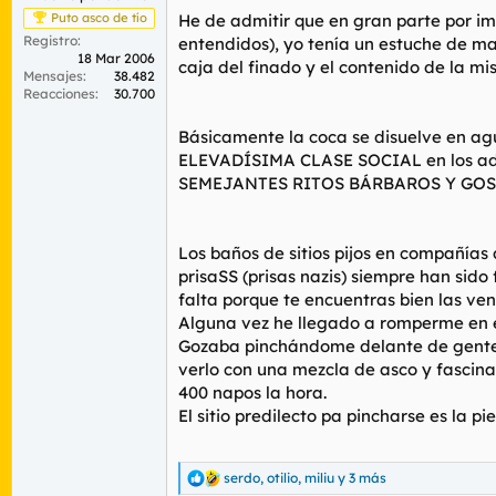
Puto asco de tío
He de admitir que en gran parte por im
Registro
entendidos), yo tenía un estuche de ma
18 Mar 2006
caja del finado y el contenido de la mi
Mensajes
38.482
Reacciones
30.700
Básicamente la coca se disuelve en ag
ELEVADÍSIMA CLASE SOCIAL en los ad
SEMEJANTES RITOS BÁRBAROS Y GOS
Los baños de sitios pijos en compañías 
prisaSS (prisas nazis) siempre han sido
falta porque te encuentras bien las ve
Alguna vez he llegado a romperme en e
Gozaba pinchándome delante de gente q
verlo con una mezcla de asco y fascina
400 napos la hora.
El sitio predilecto pa pincharse es la p
serdo
,
otilio
,
miliu
y 3 más
R