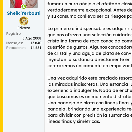
r
n
fumar un puro añejo o el afeitado clás
d
i
verdaderamente excepcional. Antes de 
Sheik Yerbouti
e
c
y su consumo conlleva serios riesgos p
l
i
t
o
Frikazo
Lo primero e indispensable es adquirir 
e
Registro
m
que nos ofrezca una selección cuidado
5 Ago 2008
a
cristalina forma de roca conocida como 
Mensajes
13.840
cuestión de gustos. Algunos conocedor
Reacciones
14.651
de cristal y una aguja de plata se conv
inyectan la sustancia directamente en
centraremos únicamente en empolvar la
Una vez adquirido este preciado tesoro
las miradas indiscretas. Una estancia 
experiencia indulgente. Nada de enchu
que buscamos es un momento disfrutón 
Una bandeja de plata con líneas finas 
bandeja, brindando una experiencia teat
para dividir con precisión la sustancia
líneas finas y simétricas.