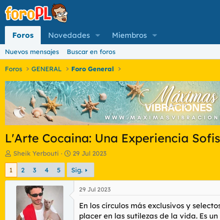
Foros
Novedades
Miembros
Nuevos mensajes
Buscar en foros
Foros
GENERAL
Foro General
L'Arte Cocaina: Una Experiencia Sofi
I
F
Sheik Yerbouti
29 Jul 2023
n
e
1
2
3
4
5
Sig.
i
c
c
h
i
a
29 Jul 2023
a
d
En los círculos más exclusivos y select
d
e
o
i
placer en las sutilezas de la vida. Es 