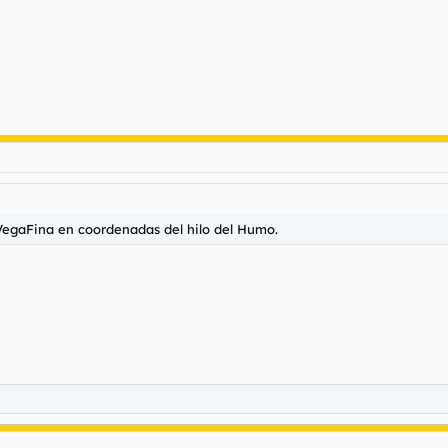
azo una aguja y eso es la cosa más denterosa del mundo, joder me ma
no quería verlo como putucas danesas en hoteles de cuatro estrelluc
ponía a tararear a chimo bayo (JU-JA) a tope mientras se erguía orgul
na o las manos que el brazo da dentera.
egaFina en coordenadas del hilo del Humo.