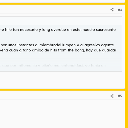
#4
ste hilo tan necesario y long overdue en este, nuesto sacrosanto
la por unos instantes al miembrodel lumpen y al agresivo agente
en vena cuan gitano amigo de hits from the bong, hay que guardar
 que por mitomanía y pijerío mal entendidos), yo tenía un
e se veía dicha caja del finado y el contenido de la misma,
 en mi caso, LA OPULENCIA, LA MANDANGA Y LA ELEVADÍSIMA
#5
AS CON QUE PERPETRABA SEMEJANTES RITOS BÁRBAROS Y
 para meterme la ambrosía blanca...las prisaSS (prisas nazis)
s al principio no hacen falta porque te encuentras bien las venas,