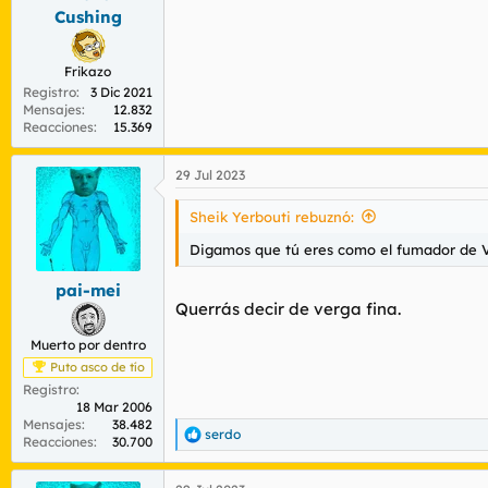
Cushing
Alguna vez he llegado a romperme en el br
Gozaba pinchándome delante de gente que 
mezcla de asco y fascinación y la cuca se 
Frikazo
El sitio predilecto pa pincharse es la pier
Registro
3 Dic 2021
Mensajes
12.832
Reacciones
15.369
29 Jul 2023
Sheik Yerbouti rebuznó:
Digamos que tú eres como el fumador de V
pai-mei
Querrás decir de verga fina.
Muerto por dentro
Puto asco de tío
Registro
18 Mar 2006
Mensajes
38.482
serdo
R
Reacciones
30.700
e
a