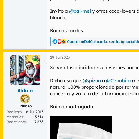
Invito a
@pai-mei
y otros coca-lovers 
blanco.
Buenas tardes.
GuardianDelColacado
,
serdo
,
ignaciofd
R
e
a
29 Jul 2023
c
c
Se ven tus prioridades un viernes noch
i
o
n
Dicho eso que
@spizoo
o
@Cenobita
me 
e
natural 100% proporcionada por tormento
s
Alduin
concerta y valium de la farmacia, escac
:
Frikazo
Buena madrugada.
Registro
6 Jul 2013
Mensajes
13.314
Reacciones
7.836