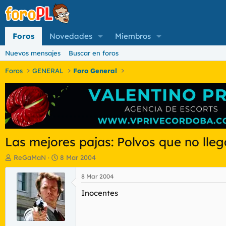
Foros
Novedades
Miembros
Nuevos mensajes
Buscar en foros
Foros
GENERAL
Foro General
Las mejores pajas: Polvos que no lle
I
F
ReGaMaN
8 Mar 2004
n
e
i
c
8 Mar 2004
c
h
Inocentes
i
a
a
d
d
e
o
i