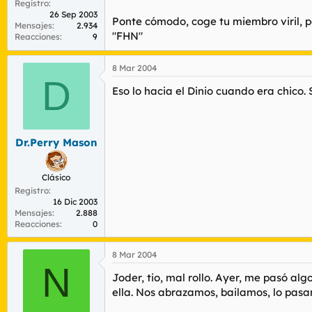
Registro
26 Sep 2003
Ponte cómodo, coge tu miembro viril, po
Mensajes
2.934
"FHN"
Reacciones
9
8 Mar 2004
D
Eso lo hacia el Dinio cuando era chico.
Dr.Perry Mason
Clásico
Registro
16 Dic 2003
Mensajes
2.888
Reacciones
0
8 Mar 2004
N
Joder, tio, mal rollo. Ayer, me pasó al
ella. Nos abrazamos, bailamos, lo pasa