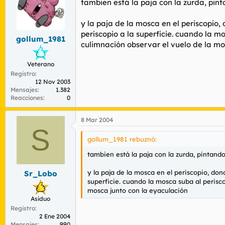
tambien está la paja con la zurda, pin
y la paja de la mosca en el periscopio
periscopio a la superficie. cuando la m
gollum_1981
culimnación observar el vuelo de la mo
Veterano
Registro
12 Nov 2003
Mensajes
1.382
Reacciones
0
8 Mar 2004
S
gollum_1981 rebuznó:
tambien está la paja con la zurda, pintand
y la paja de la mosca en el periscopio, do
Sr_Lobo
superficie. cuando la mosca suba al perisc
mosca junto con la eyaculación
Asiduo
Registro
2 Ene 2004
Mensajes
990