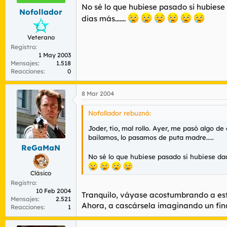
No sé lo que hubiese pasado si hubiese 
Nofollador
dias más.......
Veterano
Registro
1 May 2003
Mensajes
1.518
Reacciones
0
8 Mar 2004
Nofollador rebuznó:
Joder, tio, mal rollo. Ayer, me pasó algo d
bailamos, lo pasamos de puta madre.....
ReGaMaN
No sé lo que hubiese pasado si hubiese dado
Clásico
Registro
10 Feb 2004
Tranquilo, váyase acostumbrando a este
Mensajes
2.521
Ahora, a cascársela imaginando un final
Reacciones
1