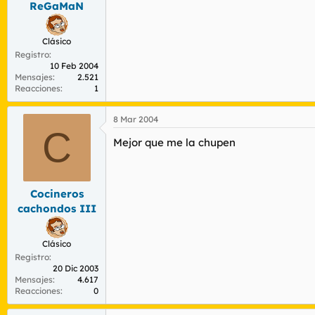
ReGaMaN
r
n
d
i
e
c
Clásico
l
i
Registro
t
o
10 Feb 2004
e
Mensajes
2.521
m
Reacciones
1
a
8 Mar 2004
C
Mejor que me la chupen
Cocineros
cachondos III
Clásico
Registro
20 Dic 2003
Mensajes
4.617
Reacciones
0