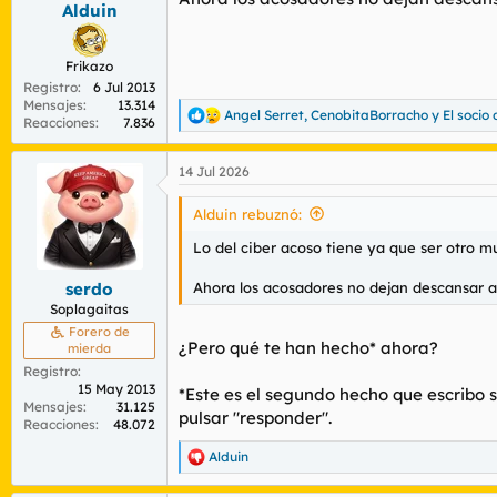
Alduin
Frikazo
Registro
6 Jul 2013
Mensajes
13.314
Angel Serret
,
CenobitaBorracho
y
El socio
R
Reacciones
7.836
e
a
14 Jul 2026
c
c
i
Alduin rebuznó:
o
n
Lo del ciber acoso tiene ya que ser otro m
e
s
Ahora los acosadores no dejan descansar al 
serdo
:
Soplagaitas
Forero de
¿Pero qué te han hecho* ahora?
mierda
Registro
15 May 2013
*Este es el segundo hecho que escribo 
Mensajes
31.125
pulsar "responder".
Reacciones
48.072
Alduin
R
e