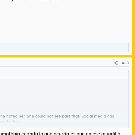
#80
one hated her. She could not see past that. Social media has
e the last.
hat I found.
homofobia cuando lo que ocurría es que en ese mundillo