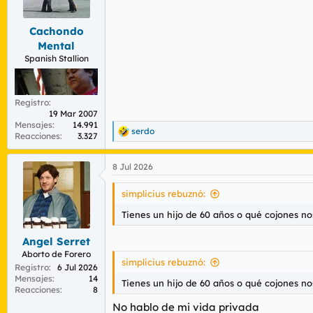
r
n
d
i
Cachondo
e
c
l
i
Mental
t
o
Spanish Stallion
e
m
a
Registro
19 Mar 2007
Mensajes
14.991
serdo
R
Reacciones
3.327
e
a
8 Jul 2026
c
c
i
simplicius rebuznó:
o
n
Tienes un hijo de 60 años o qué cojones no
e
s
Angel Serret
:
Aborto de Forero
simplicius rebuznó:
Registro
6 Jul 2026
Mensajes
14
Tienes un hijo de 60 años o qué cojones no
Reacciones
8
No hablo de mi vida privada