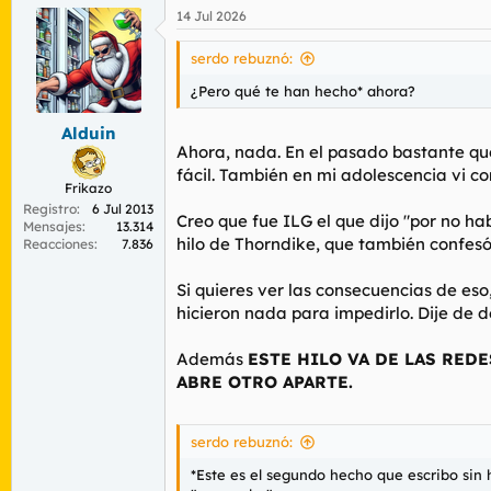
a
14 Jul 2026
c
c
i
serdo rebuznó:
o
n
¿Pero qué te han hecho* ahora?
e
s
Alduin
:
Ahora, nada. En el pasado bastante que
fácil. También en mi adolescencia vi com
Frikazo
Registro
6 Jul 2013
Creo que fue ILG el que dijo "por no ha
Mensajes
13.314
hilo de Thorndike, que también confesó 
Reacciones
7.836
Si quieres ver las consecuencias de eso
hicieron nada para impedirlo. Dije de d
Además
ESTE HILO VA DE LAS REDE
ABRE OTRO APARTE.
serdo rebuznó:
*Este es el segundo hecho que escribo sin 