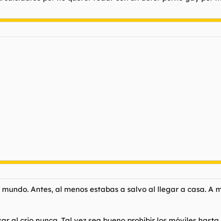
he bullying. It is all there on her phone, including many of the tweets t
ro mundo. Antes, al menos estabas a salvo al llegar a casa. A
 al crio nunca. Tal vez sea bueno prohibir los móviles hasta l