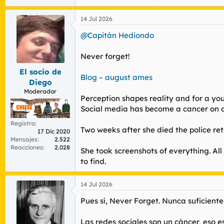
14 Jul 2026
@Capitán Hediondo
Never forget!
El socio de
Blog – august ames
Diego
Moderador
Perception shapes reality and for a you
Social media has become a cancer on our 
Registro
Two weeks after she died the police re
17 Dic 2020
Mensajes
2.522
Reacciones
2.028
She took screenshots of everything. All 
to find.
14 Jul 2026
Pues sí, Never Forget. Nunca suficient
Las redes sociales son un cáncer, eso 