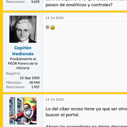
Reacciones
3.605
pasan de analíticas y controles?
She took screenshots of everything. All of t
14 Jul 2026
Sí
Capitán
Hediondo
Posiblemente el
PEOR Forero de la
Historia
Registro
22 Sep 2005
Mensajes
18.944
Reacciones
1.937
14 Jul 2026
Lo del ciber acoso tiene ya que ser ot
buscar al portal.
Ahora los acosadores no dejan descansar