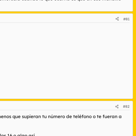
hat have since been deleted. She left it for me to find.
#81
#82
 menos que supieran tu número de teléfono o te fueran a
os 16 o algo así.