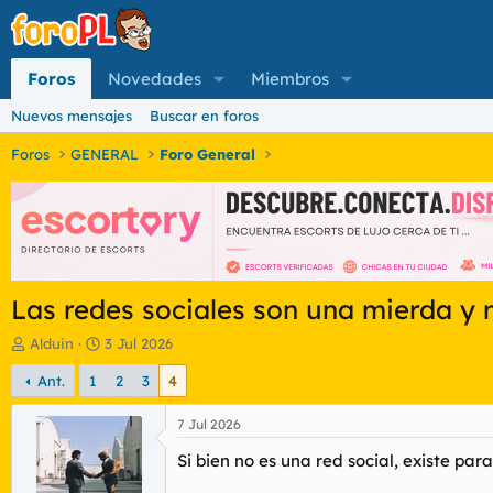
Foros
Novedades
Miembros
Nuevos mensajes
Buscar en foros
Foros
GENERAL
Foro General
Las redes sociales son una mierda y 
I
F
Alduin
3 Jul 2026
n
e
Ant.
1
2
3
4
i
c
c
h
i
a
7 Jul 2026
a
d
Si bien no es una red social, existe p
d
e
o
i