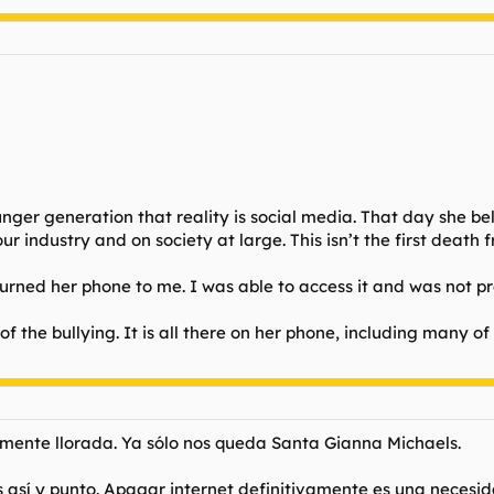
nger generation that reality is social media. That day she be
industry and on society at large. This isn’t the first death f
turned her phone to me. I was able to access it and was not p
of the bullying. It is all there on her phone, including many of
emente llorada. Ya sólo nos queda Santa Gianna Michaels.
es así y punto. Apagar internet definitivamente es una neces