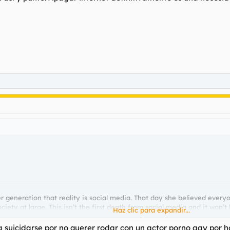
r generation that reality is social media. That day she believed every
ty at large. This isn’t the first death from social media and it won’t b
Haz clic para expandir...
ed her phone to me. I was able to access it and was not prepared for w
a suicidarse por no querer rodar con un actor porno gay por 