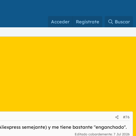
Acceder
Regístrate
Buscar
#76
 Aliexpress semejante) y me tiene bastante "enganchado".
Editado cobardemente:
7 Jul 2026