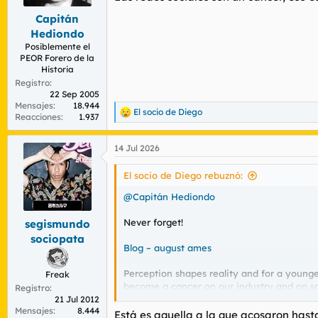
Capitán
Hediondo
Posiblemente el
PEOR Forero de la
Historia
Registro
22 Sep 2005
Mensajes
18.944
El socio de Diego
R
Reacciones
1.937
e
a
14 Jul 2026
c
c
i
El socio de Diego rebuznó:
o
n
@Capitán Hediondo
e
s
Never forget!
segismundo
:
sociopata
Blog – august ames
Perception shapes reality and for a younge
Freak
become a cancer on our industry and on socie
Registro
21 Jul 2012
Mensajes
8.444
Two weeks after she died the police return
Está es aquella a la que acosaron hast