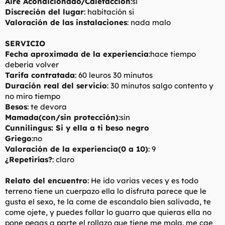
Aire Acondicionado/Calefacción
:si
Discreción del lugar
: habitación si
Valoración de las instalaciones
: nada malo
SERVICIO
Fecha aproximada de la experiencia
:hace tiempo
deberia volver
Tarifa contratada
: 60 leuros 30 minutos
Duración real del servicio
: 30 minutos salgo contento y
no miro tiempo
Besos
: te devora
Mamada(con/sin protección)
:sin
Cunnilingus: Si y ella a ti beso negro
Griego
:no
Valoración de la experiencia(0 a 10)
: 9
¿Repetirías?
: claro
Relato del encuentro
: He ido varias veces y es todo
terreno tiene un cuerpazo ella lo disfruta parece que le
gusta el sexo, te la come de escandalo bien salivada, te
come ojete, y puedes follar lo guarro que quieras ella no
pone pegas a parte el rollazo que tiene me mola. me cae