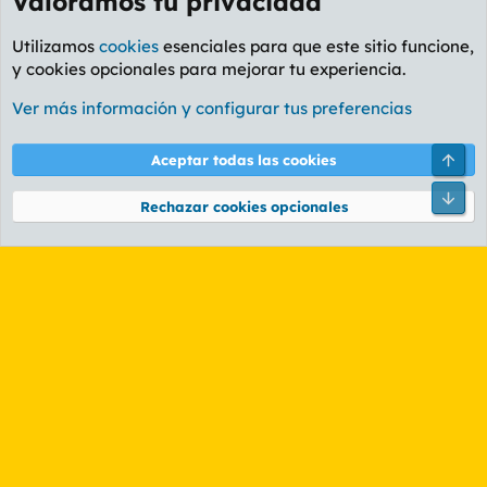
Valoramos tu privacidad
Utilizamos
cookies
esenciales para que este sitio funcione,
y cookies opcionales para mejorar tu experiencia.
Valencia
Ver más información y configurar tus preferencias
Cookies
PL OLDSTYLE AMARILLO
Cambiar fuente
Español (ES)
Arri
Aceptar todas las cookies
Contáctanos
Términos y reglas
Política de privacidad
Ayuda
R
Pie
S
Rechazar cookies opcionales
S
®
Community platform by XenForo
© 2010-2026 XenForo Ltd.