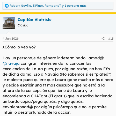
Discreción del lugar
: habitación si
Valoración de las instalaciones
: nada malo
Robert Neville
,
ElPiuot
,
RampanaT
y 1 persona más
R
e
SERVICIO
a
Fecha aproximada de la experiencia
:hace tiempo deberia
Capitán Alatriste
c
volver
c
Clásico
i
Tarifa contratada
: 60 leuros 30 minutos
o
Duración real del servicio
: 30 minutos salgo contento y no
n
miro tiempo
4 Jun 2026
#13
e
Besos
: te devora
s
¿Cómo lo veo yo?
Mamada(con/sin protección)
:sin
:
Cunnilingus: Si y ella a ti beso negro
Griego
:no
Hay un personaje de género indeterminado llamad@
Valoración de la experiencia(0 a 10)
: 9
@navaja
con gran interés en dar a conocer las
¿Repetirías?
: claro
excelencias de Laura pues, por alguna razón, no hay Ft's
de dicha dama. Eso a Navaja (No sabemos si es "plateá")
Relato del encuentro
: He ido varias veces y es todo terreno
le molesta puea quiere que Laura gane mucho más dinero
tiene un cuerpazo ella lo disfruta parece que le gusta el sexo,
te la come de escandalo bien salivada, te come ojete, y puedes
y decide escribir una ft mas descubre que no está a la
follar lo guarro que quieras ella no pone pegas a parte el
altura de la concepción que tiene de Laura y le
rollazo que tiene me mola. me cae genial y con la confianza
encomienda a CHATgpt (El gratis) que lo escriba haciendo
mejora cada experiencia. tengo pendiente un trio con ella pero
un burdo copia/pega quizás, y digo quizás,
me dice que tenia una amiga que ha pasado algún rollo que ya
envalentonad@ por algún psicótropo que no le permite
no se dedica a eso, asi que le voy preguntando si tiene una
intuir lo desafortunado de la acción.
nueva amiga.