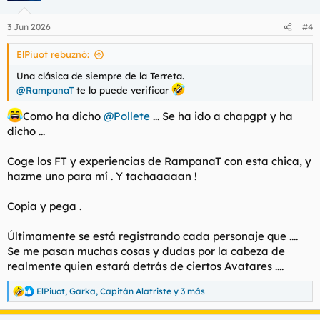
Aire Acondicionado/Calefacción
:si
Discreción del lugar
: habitación si
Opción 2: Tono un poco más breve y
3 Jun 2026
#4
Valoración de las instalaciones
: nada malo
directo​
ElPiuot rebuznó:
SERVICIO
Fecha aproximada de la experiencia
:hace tiempo deberia
Una clásica de siempre de la Terreta.
volver
@RampanaT
te lo puede verificar
Tarifa contratada
: 60 leuros 30 minutos
Duración real del servicio
: 30 minutos salgo contento y no
Como ha dicho
@Pollete
... Se ha ido a chapgpt y ha
miro tiempo
dicho ...
Besos
: te devora
Mamada(con/sin protección)
:sin
Coge los FT y experiencias de RampanaT con esta chica, y
Cunnilingus: Si y ella a ti beso negro
hazme uno para mí . Y tachaaaaan !
Griego
:no
Valoración de la experiencia(0 a 10)
: 9
¿Repetirías?
: claro
Copia y pega .
Relato del encuentro
: He ido varias veces y es todo terreno
Últimamente se está registrando cada personaje que ....
tiene un cuerpazo ella lo disfruta parece que le gusta el sexo,
Se me pasan muchas cosas y dudas por la cabeza de
te la come de escandalo bien salivada, te come ojete, y puedes
realmente quien estará detrás de ciertos Avatares ....
follar lo guarro que quieras ella no pone pegas a parte el
rollazo que tiene me mola. me cae genial y con la confianza
ElPiuot
,
Garka
,
Capitán Alatriste
y 3 más
mejora cada experiencia. tengo pendiente un trio con ella pero
R
me dice que tenia una amiga que ha pasado algún rollo que ya
e
no se dedica a eso, asi que le voy preguntando si tiene una
a