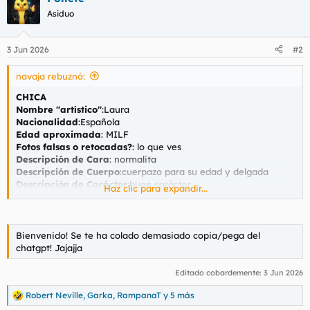
c
Asiduo
i
o
n
3 Jun 2026
#2
e
s
navaja rebuznó:
:
CHICA
Nombre "artístico"
:Laura
Nacionalidad
:Española
Edad aproximada
: MILF
Fotos falsas o retocadas?
: lo que ves
Descripción de Cara
: normalita
Descripción de Cuerpo
:cuerpazo para su edad y delgada
Descripción de Carácter
:buen carácter
Haz clic para expandir...
Fumadora
: bastante y me la suda
CONTACTO
Teléfono
:663202887
Bienvenido! Se te ha colado demasiado copia/pega del
Web/Anuncio
:valenciacitas
chatgpt! Jajajja
Dirección
:calle serreria
Editado cobardemente:
3 Jun 2026
LUGAR DE ENCUENTRO
Robert Neville
,
Garka
,
RampanaT
y 5 más
Aire Acondicionado/Calefacción
:si
R
Discreción del lugar
: habitación si