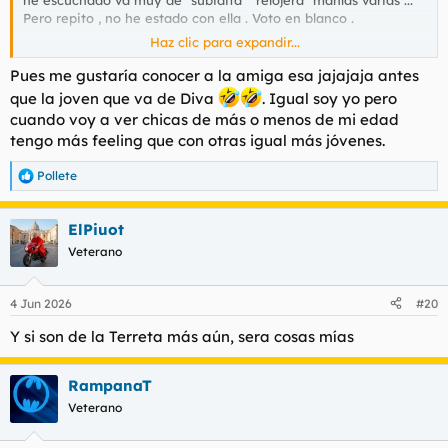
Pero repito , no he estado con ella . Voto en blanco .
Haz clic para expandir...
Y muy a las mil está con otra amiga de más o menos de su
edad que está como una puta cabra como ella . ( En el buen
Pues me gustaría conocer a la amiga esa jajajaja antes
sentido de la palabra)
que la joven que va de Diva
. Igual soy yo pero
cuando voy a ver chicas de más o menos de mi edad
tengo más feeling que con otras igual más jóvenes.
Pollete
R
e
a
ElPiuot
c
c
Veterano
i
o
n
4 Jun 2026
#20
e
s
Y si son de la Terreta más aún, sera cosas mías
:
RampanaT
Veterano