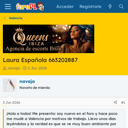
Acceder
Regístrate
Valencia
Laura Española 663202887
I
F
navaja
3 Jun 2026
n
e
i
c
navaja
c
h
Novato de mierda
i
a
a
d
d
e
3 Jun 2026
#1
o
i
r
n
¡Hola a todos! Me presento: soy nuevo en el foro y hace poco
d
i
me mudé a Valencia por motivos de trabajo. Llevo unos días
e
c
leyéndolos y la verdad es que se ve muy buen ambiente por
l
i