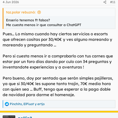
4 Jun 2026
#11
taz.polar rebuznó:
Enserio tenemos ft falsos?
Me cuesta menos ir que consultar a ChatGPT
Pues... Lo mismo cuando hay ciertos servicios o escorts
que ofrecen cositas por 30/40€ y ves alguno mareando y
mareando y preguntando ...
Pero si cuesta menos ir a comprobarlo con tus carnes que
estar por un foro días dando por culo con 34 preguntas y
inventandote experiencias y a aventuras !
Pero bueno, doy por sentado que serán simples pajilleros,
ya que si 30/40€ les supone tanto trajín, 70€ media hora
con quien sea ... Buff, tengo que esperar a la paga doble
de navidad para darme el homenaje.
Pinchito
,
ElPiuot
y
ertjo
R
e
a