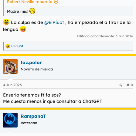
Robert Neville rebuznó:
Madre mía!
La culpa es de
@ElPiuot
, ha empezado el a tirar de la
lengua
Editado cobardemente:
3 Jun 2026
ElPiuot
R
e
a
taz.polar
c
c
Novato de mierda
i
o
n
4 Jun 2026
#10
e
s
Enserio tenemos ft falsos?
:
Me cuesta menos ir que consultar a ChatGPT
RampanaT
Veterano