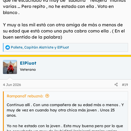
que he escuchado va muy de "subidita" "relojera" manías
varias ... Pero repito , no he estado con ella . Voto en
blanco .
Y muy a las mil está con otra amiga de más o menos de
su edad que está como una puta cabra como ella . ( En el
buen sentido de la palabra)
Pollete
,
Capitán Alatriste
y
ElPiuot
R
e
a
ElPiuot
c
c
Veterano
i
o
n
4 Jun 2026
#19
e
s
RampanaT rebuznó:
:
Continua allí . Con una compañera de su edad más o menos . Y
muy de vez en cuando hay otra chica más joven . Unos 25
anos.
Yo no he estado con la joven . Esta muy buena pero por lo que
he escuchado va muy de "subidita" "relojera" manías varias ...