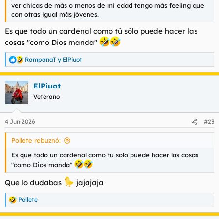
ver chicas de más o menos de mi edad tengo más feeling que
con otras igual más jóvenes.
Es que todo un cardenal como tú sólo puede hacer las
cosas "como Dios manda"
RampanaT
y
ElPiuot
R
e
a
ElPiuot
c
c
Veterano
i
o
n
4 Jun 2026
#23
e
s
Pollete rebuznó:
:
Es que todo un cardenal como tú sólo puede hacer las cosas
"como Dios manda"
Que lo dudabas
jajajaja
Pollete
R
e
a