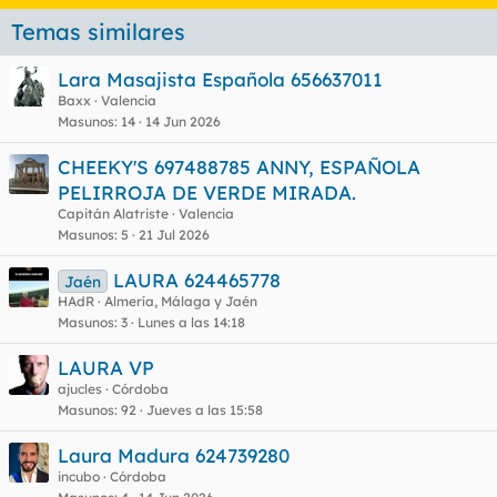
Temas similares
Lara Masajista Española 656637011
Baxx
Valencia
Masunos
14
14 Jun 2026
CHEEKY'S 697488785 ANNY, ESPAÑOLA
PELIRROJA DE VERDE MIRADA.
Capitán Alatriste
Valencia
Masunos
5
21 Jul 2026
LAURA 624465778
Jaén
HAdR
Almería, Málaga y Jaén
Masunos
3
Lunes a las 14:18
LAURA VP
ajucles
Córdoba
Masunos
92
Jueves a las 15:58
Laura Madura 624739280
incubo
Córdoba