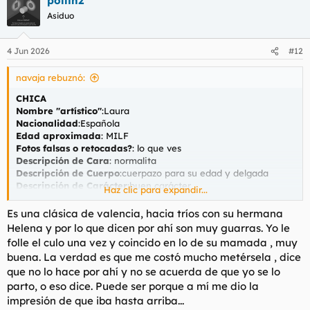
pollin2
c
c
Asiduo
i
o
n
4 Jun 2026
#12
e
s
navaja rebuznó:
:
CHICA
Nombre "artístico"
:Laura
Nacionalidad
:Española
Edad aproximada
: MILF
Fotos falsas o retocadas?
: lo que ves
Descripción de Cara
: normalita
Descripción de Cuerpo
:cuerpazo para su edad y delgada
Descripción de Carácter
:buen carácter
Haz clic para expandir...
Fumadora
: bastante y me la suda
Es una clásica de valencia, hacia tríos con su hermana
CONTACTO
Helena y por lo que dicen por ahí son muy guarras. Yo le
Teléfono
:663202887
folle el culo una vez y coincido en lo de su mamada , muy
Web/Anuncio
:valenciacitas
buena. La verdad es que me costó mucho metérsela , dice
Dirección
:calle serreria
que no lo hace por ahí y no se acuerda de que yo se lo
parto, o eso dice. Puede ser porque a mí me dio la
LUGAR DE ENCUENTRO
Aire Acondicionado/Calefacción
:si
impresión de que iba hasta arriba...