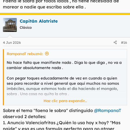
Faena le sobra por todos lados , no tiene necesidad de
marear a nadie que escriba sobre ella .
Capitán Alatriste
Clásico
4 Jun 2026
#16
RampanaT rebuznó:
No hace falta que manifieste nada . Diga lo que diga , no va a
cambiar absolutamente nada .
Con pegar toques educadamente de vez en cuando a quien
sea para recordar a nivel general que aquí muchos no somos
imbéciles, aunque estemos todo el día haciendo el mongolo,
sobra . Una cosa no quita la otra .
Haz clic para expandir...
Se escriba la experiencia que se escriba sobre Laura , no
cambia ya la reputación que tiene está mujer que lleva toda la
Sobre el tema "faena le sobra" distinguido
@RampanaT
vida metida en esto.
observad 2 detalles:
1. Anuncio Valenciafritas ¿Quién lo usa hoy x hoy? "Mas
Faena le sobra por todos lados , no tiene necesidad de marear
naide" y esa es una formula perfecta para no atraer