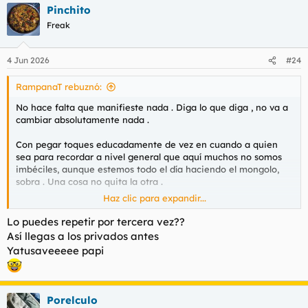
Pinchito
c
c
Freak
i
o
n
4 Jun 2026
#24
e
s
RampanaT rebuznó:
:
No hace falta que manifieste nada . Diga lo que diga , no va a
cambiar absolutamente nada .
Con pegar toques educadamente de vez en cuando a quien
sea para recordar a nivel general que aquí muchos no somos
imbéciles, aunque estemos todo el día haciendo el mongolo,
sobra . Una cosa no quita la otra .
Haz clic para expandir...
Se escriba la experiencia que se escriba sobre Laura , no
cambia ya la reputación que tiene está mujer que lleva toda la
Lo puedes repetir por tercera vez??
vida metida en esto.
Así llegas a los privados antes
Yatusaveeeee papi
Faena le sobra por todos lados , no tiene necesidad de marear
a nadie que escriba sobre ella .
Porelculo