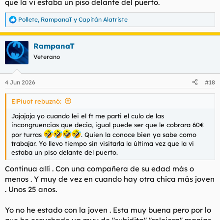
que la vi estaba un piso delante del puerto.
Pollete
,
RampanaT
y
Capitán Alatriste
R
e
a
RampanaT
c
c
Veterano
i
o
n
4 Jun 2026
#18
e
s
ElPiuot rebuznó:
:
Jajajaja yo cuando lei el ft me parti el culo de las
incongruencias que decia, igual puede ser que le cobrara 60€
por turras
. Quien la conoce bien ya sabe como
trabajar. Yo llevo tiempo sin visitarla la última vez que la vi
estaba un piso delante del puerto.
Continua allí . Con una compañera de su edad más o
menos . Y muy de vez en cuando hay otra chica más joven
. Unos 25 anos.
Yo no he estado con la joven . Esta muy buena pero por lo