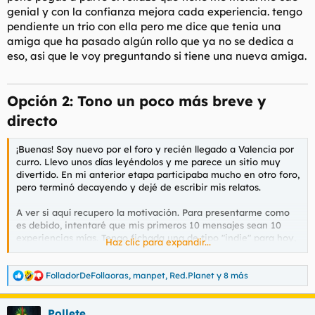
genial y con la confianza mejora cada experiencia. tengo
pendiente un trio con ella pero me dice que tenia una
amiga que ha pasado algún rollo que ya no se dedica a
eso, asi que le voy preguntando si tiene una nueva amiga.
Opción 2: Tono un poco más breve y
directo​
¡Buenas! Soy nuevo por el foro y recién llegado a Valencia por
curro. Llevo unos días leyéndolos y me parece un sitio muy
divertido. En mi anterior etapa participaba mucho en otro foro,
pero terminó decayendo y dejé de escribir mis relatos.
A ver si aquí recupero la motivación. Para presentarme como
es debido, intentaré que mis primeros 10 mensajes sean 10
experiencias mías. Tengo fichada una de tipo "indie" para hoy,
Haz clic para expandir...
pero estoy abierto a sugerencias.
De momento, abro este hilo para hablar de una opción que no
FolladorDeFollaoras
,
manpet
,
Red.Planet
y 8 más
R
es precisamente un secreto (ya se comenta bastante por ahí),
e
pero que merece su propio tema. Es de lo mejor y más
a
Pollete
completo que he probado en Valencia. ¡Buenísima!
c