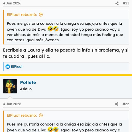
4 Jun 2026
#21
ElPiuot rebuznó:
Pues me gustaría conocer a la amiga esa jajajaja antes que la
joven que va de Diva
. Igual soy yo pero cuando voy a
ver chicas de más o menos de mi edad tengo más feeling que
con otras igual más jóvenes.
Escríbele a Laura y ella te pasará la info sin problema, y si
te cuadra , pues al lío.
ElPiuot
R
e
a
Pollete
c
c
Asiduo
i
o
n
4 Jun 2026
#22
e
s
ElPiuot rebuznó:
:
Pues me gustaría conocer a la amiga esa jajajaja antes que la
joven que va de Diva
. Igual soy yo pero cuando voy a