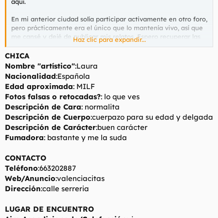
aquí.
t
o
e
En mi anterior ciudad solía participar activamente en otro foro,
m
pero prácticamente era el único que lo mantenía vivo, así que
a
me cansé y dejé de publicar mis relatos. Espero recuperar las
Haz clic para expandir...
ganas en esta nueva etapa. Como carta de presentación, creo
que es mejor demostrarlo con hechos, así que mi objetivo ,si no
CHICA
me gana la pereza, es que mis primeros 10 mensajes sean 10
Nombre "artístico"
:Laura
experiencias propias y que sean algunas indies que es donde
Nacionalidad
:Española
se aporta de verdad. De hecho, tengo el ojo puesto en un
Edad aproximada
: MILF
"indie" que quizás visite hoy mismo, aunque acepto
Fotos falsas o retocadas?
: lo que ves
sugerencias por si cambio de opinión.
Descripción de Cara
: normalita
Para empezar, abro este hilo sobre una experiencia que,
Descripción de Cuerpo
:cuerpazo para su edad y delgada
aunque no considero "indie" porque ya he leído bastante sobre
Descripción de Carácter
:buen carácter
ella y parece muy conocida, creo que se merece su propio
Fumadora
: bastante y me la suda
espacio. Como dirían en mi tierra, es "muchísimo buena". Sin
duda, la mejor y más completa que he descubierto desde que
CONTACTO
llegué a Valencia.
Teléfono
:663202887
Web/Anuncio
:valenciacitas
Dirección
:calle serreria
LUGAR DE ENCUENTRO