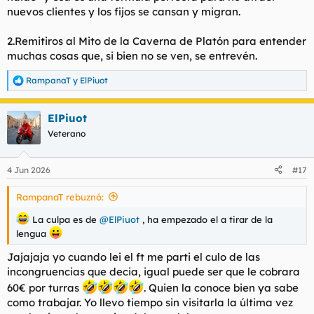
a nadie que escriba sobre ella .
nuevos clientes y los fijos se cansan y migran.
2.Remitiros al Mito de la Caverna de Platón para entender
muchas cosas que, si bien no se ven, se entrevén.
RampanaT
y
ElPiuot
R
e
a
ElPiuot
c
c
Veterano
i
o
n
4 Jun 2026
#17
e
s
RampanaT rebuznó:
:
La culpa es de
@ElPiuot
, ha empezado el a tirar de la
lengua
Jajajaja yo cuando lei el ft me parti el culo de las
incongruencias que decia, igual puede ser que le cobrara
60€ por turras
. Quien la conoce bien ya sabe
como trabajar. Yo llevo tiempo sin visitarla la última vez