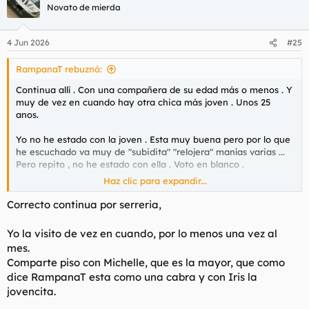
Novato de mierda
4 Jun 2026
#25
RampanaT rebuznó:
Continua allí . Con una compañera de su edad más o menos . Y
muy de vez en cuando hay otra chica más joven . Unos 25
anos.
Yo no he estado con la joven . Esta muy buena pero por lo que
he escuchado va muy de "subidita" "relojera" manías varias ...
Pero repito , no he estado con ella . Voto en blanco .
Haz clic para expandir...
Y muy a las mil está con otra amiga de más o menos de su
edad que está como una puta cabra como ella . ( En el buen
Correcto continua por serreria,
sentido de la palabra)
Yo la visito de vez en cuando, por lo menos una vez al
mes.
Comparte piso con Michelle, que es la mayor, que como
dice RampanaT esta como una cabra y con Iris la
jovencita.