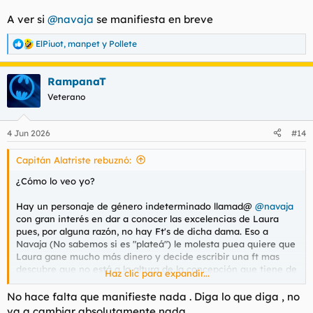
A ver si
@navaja
se manifiesta en breve
Opción 2: Tono un poco más breve y
ElPiuot
,
manpet
y
Pollete
directo​
R
e
a
RampanaT
c
c
Veterano
i
o
n
4 Jun 2026
#14
e
s
Capitán Alatriste rebuznó:
:
¿Cómo lo veo yo?
Hay un personaje de género indeterminado llamad@
@navaja
con gran interés en dar a conocer las excelencias de Laura
pues, por alguna razón, no hay Ft's de dicha dama. Eso a
Navaja (No sabemos si es "plateá") le molesta puea quiere que
Laura gane mucho más dinero y decide escribir una ft mas
descubre que no está a la altura de la concepción que tiene de
Haz clic para expandir...
Laura y le encomienda a CHATgpt (El gratis) que lo escriba
haciendo un burdo copia/pega quizás, y digo quizás,
No hace falta que manifieste nada . Diga lo que diga , no
envalentonad@ por algún psicótropo que no le permite intuir
va a cambiar absolutamente nada .