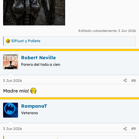
Editado cobardemente:
3 Jun 2026
ElPiuot
y
Pollete
R
e
a
Robert Neville
c
c
Forero del todo a cien
i
o
n
3 Jun 2026
#8
e
s
Madre mía!
:
RampanaT
Veterano
3 Jun 2026
#9