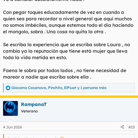
lo desafortunado de la acción.
Con pegar toques educadamente de vez en cuando a
A ver si
@navaja
se manifiesta en breve
quien sea para recordar a nivel general que aquí muchos
no somos imbéciles, aunque estemos todo el día haciendo
el mongolo, sobra . Una cosa no quita la otra .
Se escriba la experiencia que se escriba sobre Laura , no
cambia ya la reputación que tiene está mujer que lleva
toda la vida metida en esto.
Faena le sobra por todos lados , no tiene necesidad de
marear a nadie que escriba sobre ella .
Giacomo Casanova
,
Pinchito
,
ElPiuot
y 1 persona más
R
e
a
RampanaT
c
c
Veterano
i
o
n
4 Jun 2026
#15
e
s