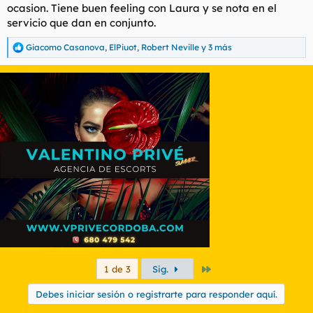
ocasion. Tiene buen feeling con Laura y se nota en el
servicio que dan en conjunto.
Giacomo Casanova
,
ElPiuot
,
Robert Neville
y 3 más
R
e
a
c
c
i
o
n
e
s
:
Último
1 de 3
Sig.
Debes iniciar sesión o registrarte para responder aquí.