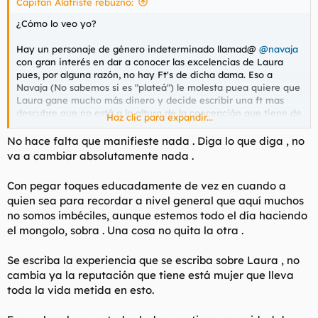
Capitán Alatriste rebuznó:
:
¿Cómo lo veo yo?
Hay un personaje de género indeterminado llamad@
@navaja
con gran interés en dar a conocer las excelencias de Laura
pues, por alguna razón, no hay Ft's de dicha dama. Eso a
Navaja (No sabemos si es "plateá") le molesta puea quiere que
Laura gane mucho más dinero y decide escribir una ft mas
descubre que no está a la altura de la concepción que tiene de
Haz clic para expandir...
Laura y le encomienda a CHATgpt (El gratis) que lo escriba
haciendo un burdo copia/pega quizás, y digo quizás,
No hace falta que manifieste nada . Diga lo que diga , no
envalentonad@ por algún psicótropo que no le permite intuir
va a cambiar absolutamente nada .
lo desafortunado de la acción.
Con pegar toques educadamente de vez en cuando a
A ver si
@navaja
se manifiesta en breve
quien sea para recordar a nivel general que aquí muchos
no somos imbéciles, aunque estemos todo el día haciendo
el mongolo, sobra . Una cosa no quita la otra .
Se escriba la experiencia que se escriba sobre Laura , no
cambia ya la reputación que tiene está mujer que lleva
toda la vida metida en esto.