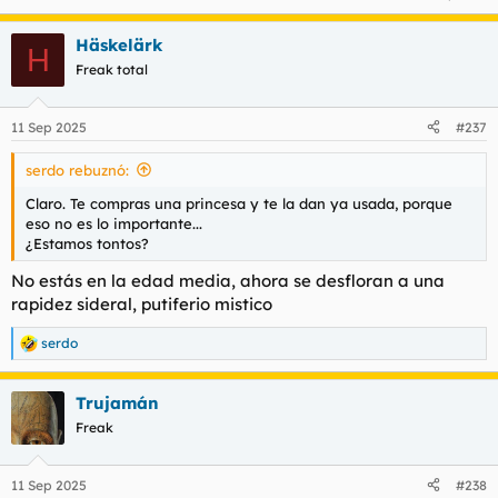
Häskelärk
H
Freak total
11 Sep 2025
#237
serdo rebuznó:
Claro. Te compras una princesa y te la dan ya usada, porque
eso no es lo importante...
¿Estamos tontos?
No estás en la edad media, ahora se desfloran a una
rapidez sideral, putiferio mistico
serdo
R
e
a
Trujamán
c
c
Freak
i
o
n
11 Sep 2025
#238
e