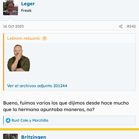
Leger
c
c
Freak
i
o
n
16 Oct 2025
#242
e
s
Lebrom rebuznó:
:
Ver el archivos adjunto 201244
Bueno, fuimos varios los que dijimos desde hace mucho
que la hermana apuntaba maneras, no?
Rust Cole
y
Morzhilla
R
e
a
Britzingen
c