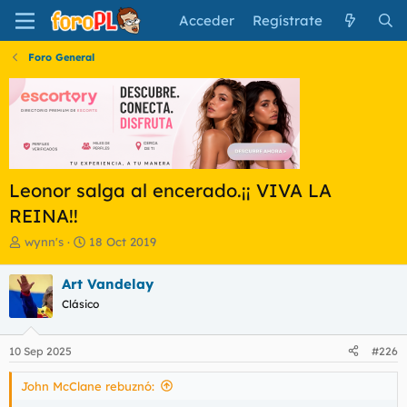
Acceder
Regístrate
Foro General
Leonor salga al encerado.¡¡ VIVA LA
REINA!!
I
F
wynn's
18 Oct 2019
n
e
i
c
Art Vandelay
c
h
Clásico
i
a
a
d
d
e
10 Sep 2025
#226
o
i
r
n
John McClane rebuznó:
d
i
e
c