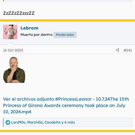
ZzZZzZZzzzZZ
Lebrom
Muerto por dentro
Moderador
16 Oct 2025
#241
Ver el archivos adjunto #PrincessLeonor - 10.7.24The 15th
Princess of Girona Awards ceremony took place on July
10, 2024.mp4
Lord90s
,
Morzhilla
,
Cenobita
y 6 más
R
e
a