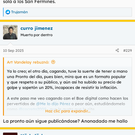
sola a los San Fermines.
Trujamán
R
e
a
curro jimenez
c
c
Muerto por dentro
i
o
n
10 Sep 2025
#229
e
s
Art Vandelay rebuznó:
:
Ya lo creo; el otro día, cagando, tuve la suerte de tener a mano
una Pronto del día, pues bien, mira que es un formato popular
y que respeta a su público, y aún así ha subido su precio de
golpe y sopetón un 20%, incapaces de resistir la inflación.
A este paso me veo cagando con el Boe digital como hacen los
pervertidos de
@Me lo dijo Pérez
o peor aún, estudiándomelo
como
@cocreta2000
, que le gusta que lo cite.
Haz clic para expandir...
La pronto aún sigue publicándose? Anonadado me hallo
A ver qué opináis los Diáconos de la Pronto.