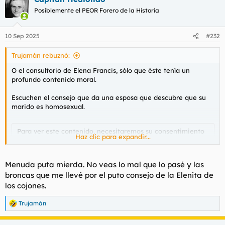
Posiblemente el PEOR Forero de la Historia
10 Sep 2025
#232
Trujamán rebuznó:
O el consultorio de Elena Francis, sólo que éste tenía un
profundo contenido moral.
Escuchen el consejo que da una esposa que descubre que su
marido es homosexual.
Para ver este contenido, necesitaremos su consentimiento
Haz clic para expandir...
para configurar cookies de terceros.
Para obtener información más detallada, consulte nuestra
página de cookies
.
Menuda puta mierda. No veas lo mal que lo pasé y las
Aceptar cookies de terceros
broncas que me llevé por el puto consejo de la Elenita de
los cojones.
Trujamán
R
e
a