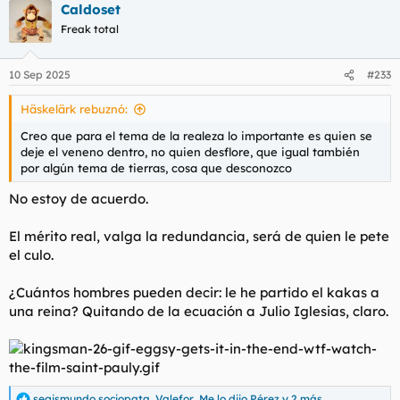
Caldoset
c
c
Freak total
i
o
n
10 Sep 2025
#233
e
s
Häskelärk rebuznó:
:
Creo que para el tema de la realeza lo importante es quien se
deje el veneno dentro, no quien desflore, que igual también
por algún tema de tierras, cosa que desconozco
No estoy de acuerdo.
El mérito real, valga la redundancia, será de quien le pete
el culo.
¿Cuántos hombres pueden decir: le he partido el kakas a
una reina? Quitando de la ecuación a Julio Iglesias, claro.
segismundo sociopata
,
Valefor
,
Me lo dijo Pérez
y 2 más