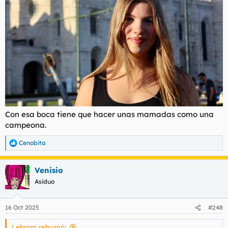
Con esa boca tiene que hacer unas mamadas como una
campeona.
Cenobita
R
e
a
Venisio
c
c
Asiduo
i
o
n
16 Oct 2025
#248
e
s
Lebrom rebuznó:
: