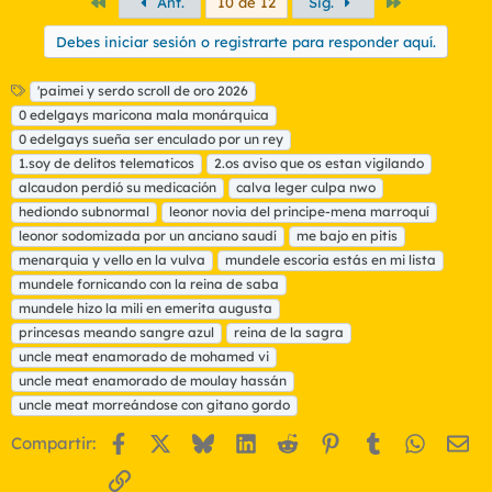
Primero
Último
Ant.
10 de 12
Sig.
Debes iniciar sesión o registrarte para responder aquí.
E
'paimei y serdo scroll de oro 2026
t
0 edelgays maricona mala monárquica
i
0 edelgays sueña ser enculado por un rey
q
1.soy de delitos telematicos
2.os aviso que os estan vigilando
u
alcaudon perdió su medicación
e
calva leger culpa nwo
t
hediondo subnormal
leonor novia del principe-mena marroquí
a
leonor sodomizada por un anciano saudí
me bajo en pitis
s
menarquia y vello en la vulva
mundele escoria estás en mi lista
mundele fornicando con la reina de saba
mundele hizo la mili en emerita augusta
princesas meando sangre azul
reina de la sagra
uncle meat enamorado de mohamed vi
uncle meat enamorado de moulay hassán
uncle meat morreándose con gitano gordo
Facebook
X
Bluesky
LinkedIn
Reddit
Pinterest
Tumblr
WhatsA
Em
Compartir:
Enlace