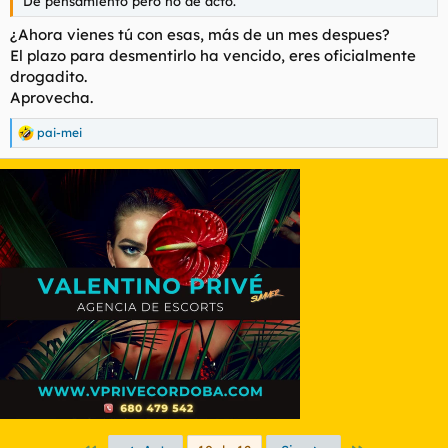
De pensamiento pero no de acto.
¿Ahora vienes tú con esas, más de un mes despues?
El plazo para desmentirlo ha vencido, eres oficialmente
drogadito.
Aprovecha.
pai-mei
R
e
a
c
c
i
o
n
e
s
: