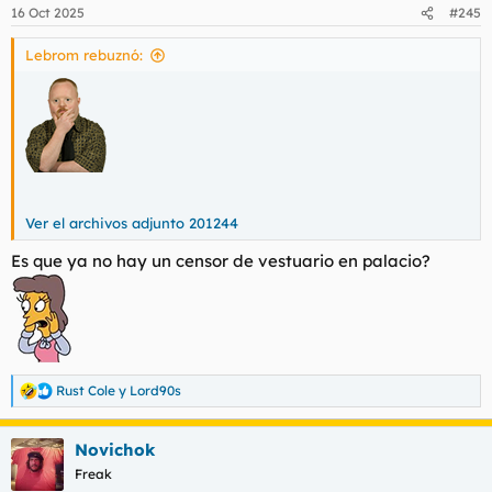
16 Oct 2025
#245
Lebrom rebuznó:
Ver el archivos adjunto 201244
Es que ya no hay un censor de vestuario en palacio?
Rust Cole
y
Lord90s
R
e
a
Novichok
c
c
Freak
i