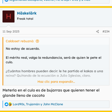
R
e
a
Häskelärk
c
H
c
Freak total
i
o
n
11 Sep 2025
#234
e
s
Caldoset rebuznó:
:
No estoy de acuerdo.
El mérito real, valga la redundancia, será de quien le pete el
culo.
¿Cuántos hombres pueden decir: le he partido el kakas a una
reina? Quitando de la ecuación a Julio Iglesias, claro.
Haz clic para expandir...
Meterla en el culo es de bujarras que quieren tener el
glande lleno de cacota
Lord90s
,
Trujamán
y
John McClane
R
e