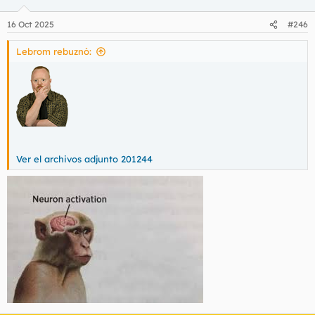
o
n
16 Oct 2025
#246
e
s
Lebrom rebuznó:
:
Ver el archivos adjunto 201244