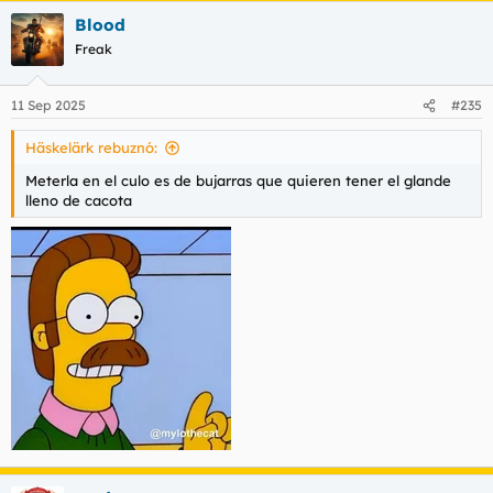
a
Blood
c
c
Freak
i
o
n
11 Sep 2025
#235
e
s
Häskelärk rebuznó:
:
Meterla en el culo es de bujarras que quieren tener el glande
lleno de cacota