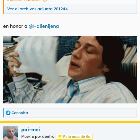
Ver el archivos adjunto 201244
en honor a
@Halienijena
Cenobita
R
e
a
pai-mei
c
c
Muerto por dentro
Puto asco de tío
i