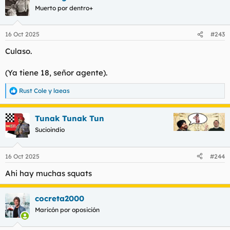
c
Muerto por dentro+
i
o
n
16 Oct 2025
#243
e
s
Culaso.
:
(Ya tiene 18, señor agente).
Rust Cole
y
laeas
R
e
a
Tunak Tunak Tun
c
c
Sucioindio
i
o
n
16 Oct 2025
#244
e
s
Ahi hay muchas squats
:
cocreta2000
Maricón por oposición