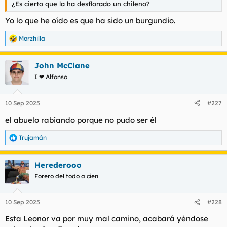
¿Es cierto que la ha desflorado un chileno?
l
i
t
o
Yo lo que he oído es que ha sido un burgundio.
e
m
Morzhilla
R
a
e
a
John McClane
c
c
I ❤ Alfonso
i
o
n
10 Sep 2025
#227
e
s
el abuelo rabiando porque no pudo ser él
:
Trujamán
R
e
a
Herederooo
c
c
Forero del todo a cien
i
o
n
10 Sep 2025
#228
e
s
Esta Leonor va por muy mal camino, acabará yéndose
: