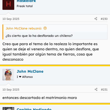
Häskelärk
Tiene actualidad rosa, politica, sociedad, 100cia, sección de
H
salud y otra sección central de testimonios edificantes sobre
Freak total
casos de pérdida del rumbo vital y recobro con moraleja
incluída con ejemplos de droja, infidelidades y puteríos, y otro
apartado que dirige el drogadicto ese del waterpolo donde
10 Sep 2025
#230
aconseja sobre cómo conducir en esta vida a los hijos
adolescentes sin dar palos, o dando pocos.
John McClane rebuznó:
¿Es cierto que la ha desflorado un chileno?
En el caso de que no, ¿qué debería tener un buen cristiano
estreñído en el váter?
Creo que para el tema de la realeza lo importante es
quien se deje el veneno dentro, no quien desflore, que
igual también por algún tema de tierras, cosa que
desconozco
John McClane
I ❤ Alfonso
10 Sep 2025
#231
entonces descartado el matrimonio moro
Capitán Hediondo