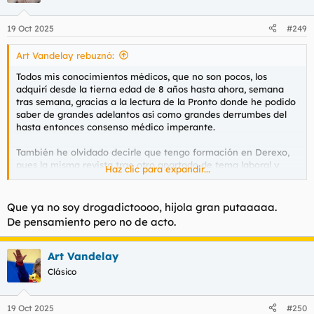
o
n
19 Oct 2025
#249
e
s
Art Vandelay rebuznó:
:
Todos mis conocimientos médicos, que no son pocos, los
adquirí desde la tierna edad de 8 años hasta ahora, semana
tras semana, gracias a la lectura de la Pronto donde he podido
saber de grandes adelantos así como grandes derrumbes del
hasta entonces consenso médico imperante.
También he olvidado decirle que tengo formación en Derexo,
pues la misma revista trae otro apartado de tema laboral y
Haz clic para expandir...
otro de derecho general, en el que también soy experto, desde
el tema lindes a los poblemas con vecinos en la temeraria
propiedad horizontal, el propio
@Pai Mei
se formó con ella y
Que ya no soy drogadictoooo, hijola gran putaaaaa.
dice que es una sección muy rigurosa y completa, y hoy es un
De pensamiento pero no de acto.
multimillonario y drogadicto abogado.
Dígame que por lo menos le dará una oportunidad o una
Art Vandelay
revisión como sacegordote.
Clásico
Es importante para la comunidad.
19 Oct 2025
#250