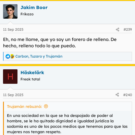
Jakim Boor
Frikazo
11 Sep 2025
#239
Eh, no me llame, que yo soy un forero de relleno. De
hecho, relleno todo lo que puedo.
Carbon
,
Tuzaro
y
Trujamán
R
e
a
Häskelärk
c
H
c
Freak total
i
o
n
11 Sep 2025
#240
e
s
Trujamán rebuznó:
:
En una sociedad en la que se ha despojado de poder al
hombre, se le ha quitado dignidad e igualdad jurídica la
sodomía es uno de los pocos medios que tenemos para que las
mujeres nos tengan respeto.