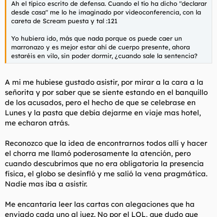
Ah el típico escrito de defensa. Cuando el tío ha dicho "declarar
l
i
desde casa" me lo he imaginado por videoconferencia, con la
t
o
careta de Scream puesta y tal :121
e
m
Yo hubiera ido, más que nada porque os puede caer un
a
marronazo y es mejor estar ahí de cuerpo presente, ahora
estaréis en vilo, sin poder dormir, ¿cuando sale la sentencia?
A mi me hubiese gustado asistir, por mirar a la cara a la
señorita y por saber que se siente estando en el banquillo
de los acusados, pero el hecho de que se celebrase en
Lunes y la pasta que debía dejarme en viaje mas hotel,
me echaron atrás.
Reconozco que la idea de encontrarnos todos allí y hacer
el chorra me llamó poderosamente la atención, pero
cuando descubrimos que no era obligatoria la presencia
física, el globo se desinfló y me salió la vena pragmática.
Nadie mas iba a asistir.
Me encantaría leer las cartas con alegaciones que ha
enviado cada uno al juez. No por el LOL, que dudo que