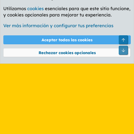
Utilizamos
cookies
esenciales para que este sitio funcione,
y cookies opcionales para mejorar tu experiencia.
Foro General
Ver más información y configurar tus preferencias
Cookies
PL OLDSTYLE AMARILLO
Cambiar fuente
Español (ES)
Arri
Aceptar todas las cookies
Contáctanos
Términos y reglas
Política de privacidad
Ayuda
R
Pie
S
Rechazar cookies opcionales
S
®
Community platform by XenForo
© 2010-2026 XenForo Ltd.