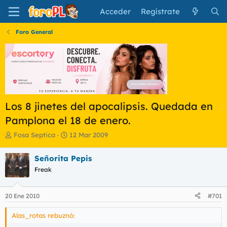
Acceder
Regístrate
Foro General
Los 8 jinetes del apocalipsis. Quedada en
Pamplona el 18 de enero.
I
F
Fosa Septica
12 Mar 2009
n
e
i
c
Señorita Pepis
c
h
Freak
i
a
a
d
d
e
20 Ene 2010
#701
o
i
r
n
Alas_rotas rebuznó:
d
i
e
c