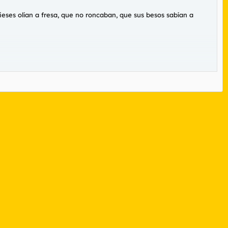
ieses olían a fresa, que no roncaban, que sus besos sabían a
rial.
s tetas de un gordo de mierda.
tes.
 a caca y deja restos de caca.