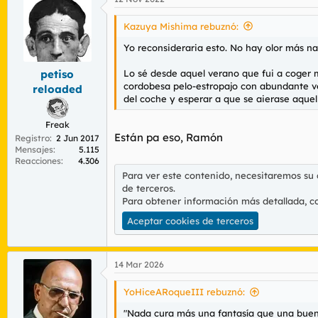
Kazuya Mishima rebuznó:
Yo reconsideraria esto. No hay olor más na
Lo sé desde aquel verano que fui a coger
petiso
cordobesa pelo-estropajo con abundante vel
reloaded
del coche y esperar a que se aierase aquell
Freak
Están pa eso, Ramón
Registro
2 Jun 2017
Mensajes
5.115
Reacciones
4.306
Para ver este contenido, necesitaremos su
de terceros.
Para obtener información más detallada, c
Aceptar cookies de terceros
14 Mar 2026
YoHiceARoqueIII rebuznó:
"Nada cura más una fantasía que una buen