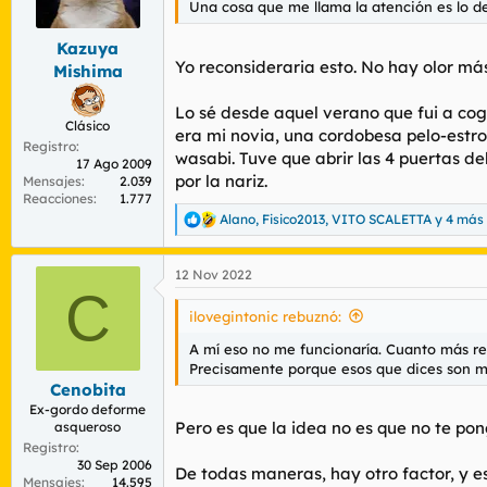
Una cosa que me llama la atención es lo de
r
n
d
i
Kazuya
e
c
Yo reconsideraria esto. No hay olor má
l
i
Mishima
t
o
e
Lo sé desde aquel verano que fui a c
m
Clásico
era mi novia, una cordobesa pelo-estro
a
Registro
wasabi. Tuve que abrir las 4 puertas d
17 Ago 2009
por la nariz.
Mensajes
2.039
Reacciones
1.777
Alano
,
Fisico2013
,
VITO SCALETTA
y 4 más
R
e
a
12 Nov 2022
c
C
c
i
ilovegintonic rebuznó:
o
n
A mí eso no me funcionaría. Cuanto más re
e
Precisamente porque esos que dices son má
s
Cenobita
:
Ex-gordo deforme
Pero es que la idea no es que no te pon
asqueroso
Registro
30 Sep 2006
De todas maneras, hay otro factor, y es
Mensajes
14.595