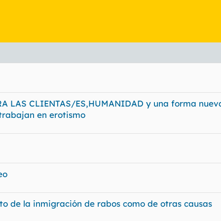
s, boca y le hacen un traje de saliva.
A LAS CLIENTAS/ES,HUMANIDAD y una forma nuev
trabajan en erotismo
eo
nto de la inmigración de rabos como de otras causas