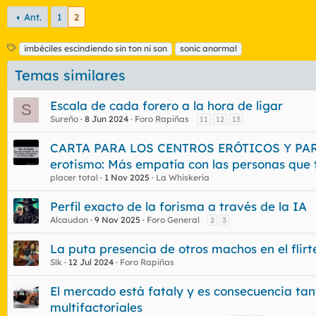
Todo es bien: comen coño, culo, tetas, piese
Ant.
1
2
Ves unos pollones de 25 cms....
E
- TO BE CONTINUED -
imbéciles escindiendo sin ton ni son
sonic anormal
t
Temas similares
i
q
u
Escala de cada forero a la hora de ligar
S
e
Sureño
8 Jun 2024
Foro Rapiñas
11
12
13
t
a
CARTA PARA LOS CENTROS ERÓTICOS Y PAR
s
erotismo: Más empatía con las personas que 
placer total
1 Nov 2025
La Whiskería
Perfil exacto de la forisma a través de la IA
Alcaudon
9 Nov 2025
Foro General
2
3
La puta presencia de otros machos en el flirt
Slk
12 Jul 2024
Foro Rapiñas
El mercado está fataly y es consecuencia ta
multifactoriales