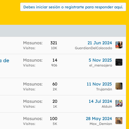
Debes iniciar sesión o registrarte para responder aquí.
Masunos
321
21 Jun 2024
Visitas
10K
GuardianDelColacado
a de
Masunos
14
5 Nov 2025
Visitas
906
el_mensajero
Masunos
60
11 Nov 2025
Visitas
2K
Trujamán
Masunos
20
14 Jul 2024
Visitas
1K
Alduin
Masunos
100
28 May 2024
Visitas
5K
Max_Demian