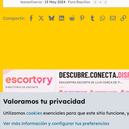
leonesfuerza
15 May 2024
Foro Rapiñas
3
4
5
Facebook
X
Bluesky
LinkedIn
Reddit
Pinterest
Tumblr
WhatsApp
Email
E
Compartir:
Valoramos tu privacidad
Foros
OCIO
Foro Rapiñas
Utilizamos
cookies
esenciales para que este sitio funcione, 
Cookies
PL OLDSTYLE AMARILLO
Cambiar fuente
Ver más información y configurar tus preferencias