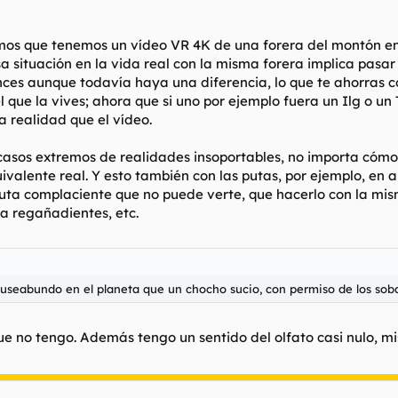
s que tenemos un vídeo VR 4K de una forera del montón en pe
esa situación en la vida real con la misma forera implica pasa
nces aunque todavía haya una diferencia, lo que te ahorras 
el que la vives; ahora que si uno por ejemplo fuera un Ilg o un
a realidad que el vídeo.
casos extremos de realidades insoportables, no importa cómo d
ivalente real. Y esto también con las putas, por ejemplo, en 
uta complaciente que no puede verte, que hacerlo con la mis
e a regañadientes, etc.
useabundo en el planeta que un chocho sucio, con permiso de los sobac
que no tengo. Además tengo un sentido del olfato casi nulo, m