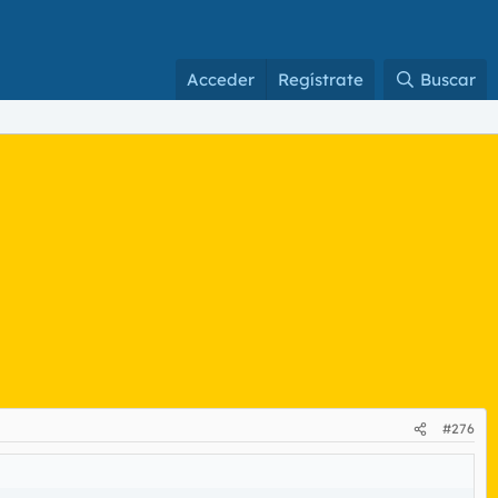
Acceder
Regístrate
Buscar
#276