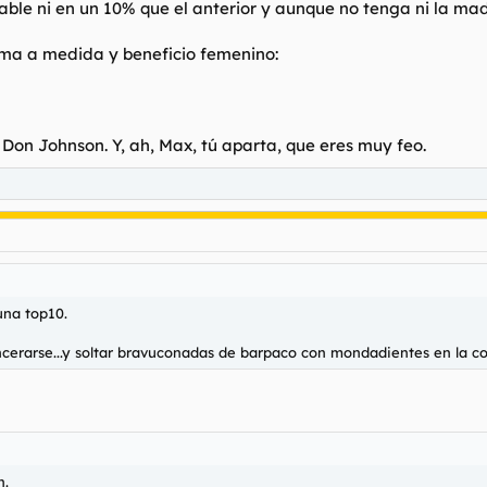
ble ni en un 10% que el anterior y aunque no tenga ni la made
rma a medida y beneficio femenino:
on Johnson. Y, ah, Max, tú aparta, que eres muy feo.
una top10.
incerarse...y soltar bravuconadas de barpaco con mondadientes en la co
n.