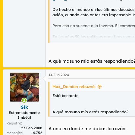
De hecho el mundo en las últimas décadas 
avión, cuando esto antes era impensable. M
Pero eso no sucede a la inversa. El camare
En los años 90 los políticos eran feos como
de lo que había antes, que eran señores fí
Antaño el bon vivant crítico de cocina y c
A qué masuno mío estás respondiendo
Para ver este contenido, necesitaremos 
de terceros.
14 Jun 2024
Para obtener información más detallada,
Max_Demian rebuznó:
Aceptar cookies de terceros
Está bastante
Slk
Un señor entre rural y acomodado socioeco
A qué masuno mío estás respondiendo?
Extremadamente
Imbécil
Hoy lo es este "ibicero" ciclado guaperas:
Registro
27 Feb 2008
A uno en donde me dabas la razón.
Mensajes
14.752
Para ver este contenido, necesitaremos 