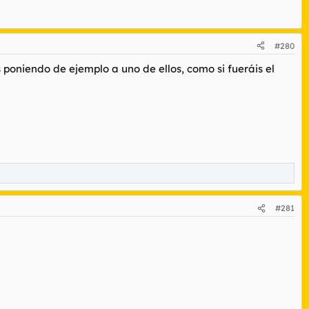
#280
s poniendo de ejemplo a uno de ellos, como si fueráis el
gre para eso del anterior.
#281