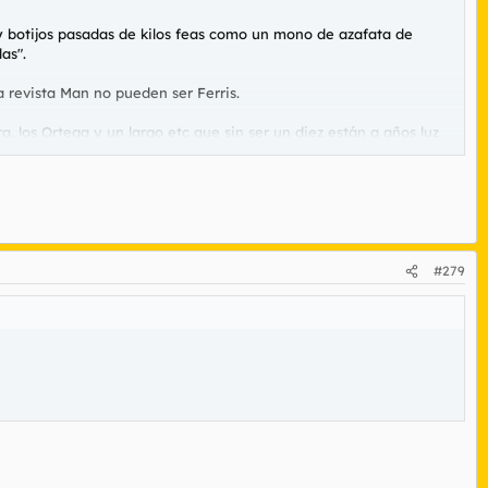
y botijos pasadas de kilos feas como un mono de azafata de
as".
a revista Man no pueden ser Ferris.
a, los Ortega y un largo etc que sin ser un diez están a años luz
#279
stómago, un aficionado nato del buen manjar.