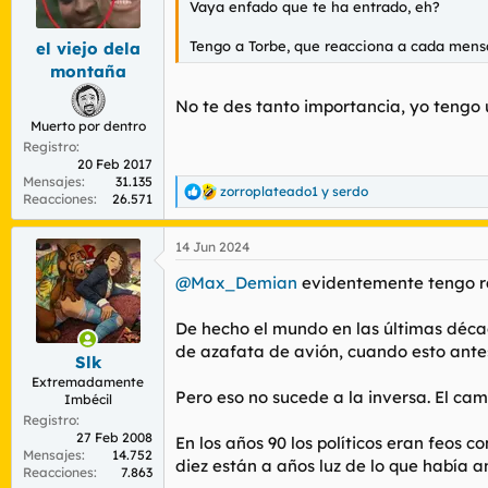
Vaya enfado que te ha entrado, eh?
r
n
d
i
Tengo a Torbe, que reacciona a cada mensaj
el viejo dela
e
c
l
i
montaña
t
o
No te des tanto importancia, yo tengo
e
m
Muerto por dentro
a
Registro
20 Feb 2017
Mensajes
31.135
zorroplateado1
y
serdo
R
Reacciones
26.571
e
a
14 Jun 2024
c
c
@Max_Demian
evidentemente tengo r
i
o
n
De hecho el mundo en las últimas déca
e
de azafata de avión, cuando esto antes
s
Slk
:
Extremadamente
Pero eso no sucede a la inversa. El ca
Imbécil
Registro
27 Feb 2008
En los años 90 los políticos eran feos c
Mensajes
14.752
diez están a años luz de lo que había a
Reacciones
7.863