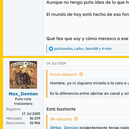
Aunque no tenga puta idea de lo que ha
El mundo de hoy está hecho de esa fo
Qué fea que soy y cómo merezco a ese D
patizambo
,
Leibn
,
Sonic88
y 4 más
R
e
a
14 Jun 2024
c
c
i
Ferris rebuznó:
o
n
Hombre, yo ni siquiera miraría a la cara a 
e
s
Es la diferencia entre abrirse en canal y s
Max_Demian
:
Puta rata
traicionera
Está bastante
Registro
17 Jul 2005
Mensajes
36.259
Slk rebuznó:
Reacciones
32.966
@Max_Demian
evidentemente tengo razó