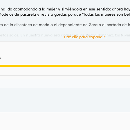
ha ido acomodando a la mujer y sirviéndola en ese sentido: ahora ha
odelos de pasarela y revista gordas porque "todas las mujeres son bell
ro de la discoteca de moda o el dependiente de Zara o el portada de l
 ellos solos. En nuestra nueva era aparecen los Pedro Sánchez, los River
Haz clic para expandir...
sicamente horrendos desde el punto de vista de atractivo sexual.
atador de buena mesa era esto:
?
su consentimiento para configurar cookies
 consulte nuestra
página de cookies
.
nómicamente, nada atractivo, que no cuidaba su físico, cuidaba su e
su consentimiento para configurar cookies