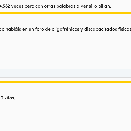
.562 veces pero con otras palabras a ver si lo pillan.
 consulte nuestra
página de cookies
.
do habláis en un foro de oligofrénicos y discapacitados físico
ni en un 10% que el anterior y aunque no tenga ni la madera ni la san
a medida y beneficio femenino:
Johnson. Y, ah, Max, tú aparta, que eres muy feo.
 kilos.