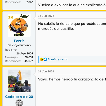
Reacciones
7.863
de terceros.
Vuelvo a explicar lo que he explicado 34
Para obtener información más detallada,
Aceptar cookies de terceros
14 Jun 2024
No sabéis lo ridículo que parecéis cuan
marqués del castillo.
Aunque no tenga puta idea de lo que hable 
El mundo de hoy está hecho de esa forma 
Ferris
Despojo humano
Registro
26 Ago 2009
Qué fea que soy y cómo merezco a ese Don 
Mensajes
30.051
Sureño
y
serdo
R
Reacciones
45.073
e
a
14 Jun 2024
c
c
Vaya, hemos herido tu corazoncito de 10
i
o
n
e
s
Codeisan de 20
: