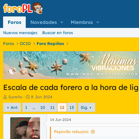
Foros
Novedades
Miembros
Nuevos mensajes
Buscar en foros
Foros
OCIO
Foro Rapiñas
Escala de cada forero a la hora de li
I
F
Sureño
8 Jun 2024
n
e
Ant.
1
…
10
11
12
13
Sig.
i
c
c
h
i
a
14 Jun 2024
a
d
d
e
Pepinillo rebuznó:
o
i