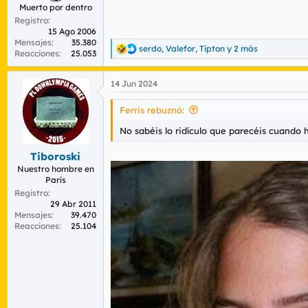
Muerto por dentro
Registro
15 Ago 2006
Mensajes
35.380
serdo
,
Valefor
,
Tipton
y 2 más
R
Reacciones
25.053
e
a
14 Jun 2024
c
c
i
Ferris rebuznó:
o
n
No sabéis lo ridículo que parecéis cuando h
e
s
Tiboroski
:
Nuestro hombre en
París
Registro
29 Abr 2011
Mensajes
39.470
Reacciones
25.104