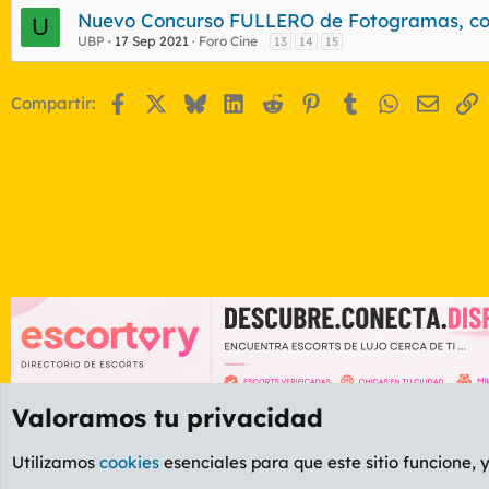
s
Nuevo Concurso FULLERO de Fotogramas, con
U
UBP
17 Sep 2021
Foro Cine
13
14
15
Facebook
X
Bluesky
LinkedIn
Reddit
Pinterest
Tumblr
WhatsApp
Email
E
Compartir:
Valoramos tu privacidad
Foros
GENERAL
Foro General
Utilizamos
cookies
esenciales para que este sitio funcione, 
Cookies
PL OLDSTYLE AMARILLO
Cambiar fuente