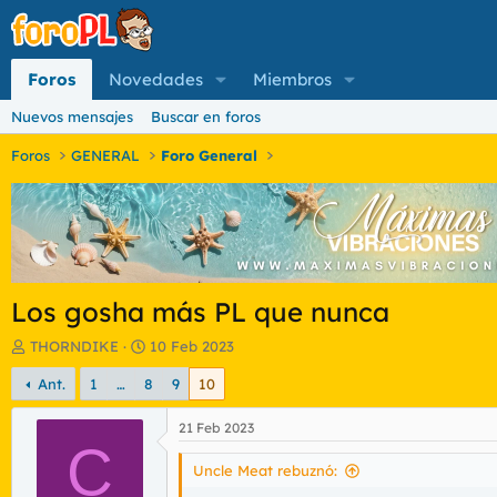
Foros
Novedades
Miembros
Nuevos mensajes
Buscar en foros
Foros
GENERAL
Foro General
Los gosha más PL que nunca
I
F
THORNDIKE
10 Feb 2023
n
e
Ant.
1
…
8
9
10
i
c
c
h
i
a
21 Feb 2023
a
C
d
d
e
Uncle Meat rebuznó:
o
i