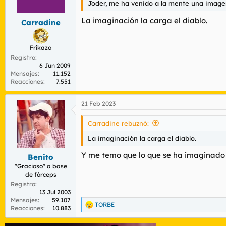
Joder, me ha venido a la mente una imagen
r
n
d
i
La imaginación la carga el diablo.
Carradine
e
c
l
i
t
o
Frikazo
e
Registro
m
6 Jun 2009
a
Mensajes
11.152
Reacciones
7.551
21 Feb 2023
Carradine rebuznó:
La imaginación la carga el diablo.
Y me temo que lo que se ha imaginado es
Benito
"Gracioso" a base
de fórceps
Registro
13 Jul 2003
Mensajes
59.107
TORBE
R
Reacciones
10.883
e
a