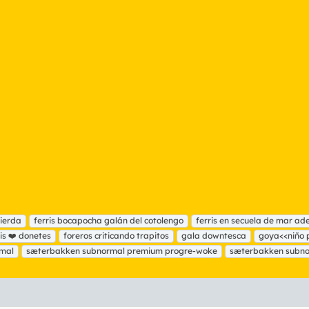
ierda
ferris bocapocha galán del cotolengo
ferris en secuela de mar ad
ris ❤️ donetes
foreros criticando trapitos
gala downtesca
goya<<niño 
rmal
sæterbakken subnormal premium progre-woke
sæterbakken subno