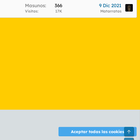
Masunos
366
9 Dic 2021
Visitas
17K
Matarratas
Arri
Aceptar todas las cookies
ontáctanos
Términos y reglas
Política de privacidad
Ayuda
R