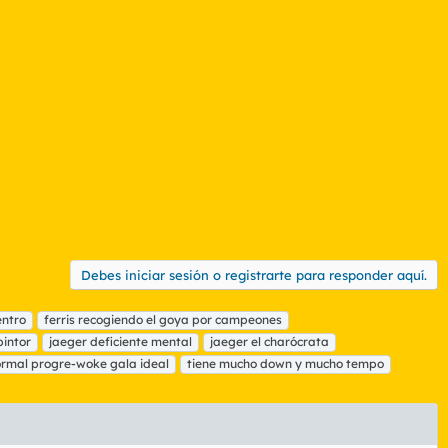
Debes iniciar sesión o registrarte para responder aquí.
entro
ferris recogiendo el goya por campeones
pintor
jaeger deficiente mental
jaeger el charócrata
rmal progre-woke gala ideal
tiene mucho down y mucho tempo