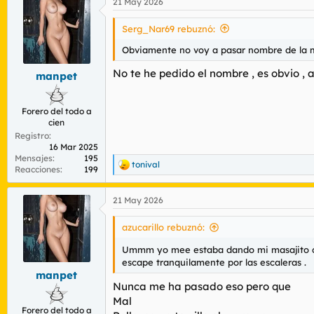
21 May 2026
c
c
i
Serg_Nar69 rebuznó:
o
n
Obviamente no voy a pasar nombre de la m
e
s
No te he pedido el nombre , es obvio , 
manpet
:
Forero del todo a
cien
Registro
16 Mar 2025
Mensajes
195
tonival
R
Reacciones
199
e
a
21 May 2026
c
c
i
azucarillo rebuznó:
o
n
Ummm yo mee estaba dando mi masajito con
e
escape tranquilamente por las escaleras .
s
manpet
:
Nunca me ha pasado eso pero que
Mal
Forero del todo a