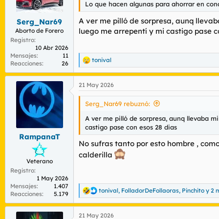
r
n
Lo que hacen algunas para ahorrar en condo
d
i
A ver me pilló de sorpresa, aunq llevab
Serg_Nar69
e
c
l
i
luego me arrepentí y mi castigo pase c
Aborto de Forero
t
o
Registro
e
10 Abr 2026
Mensajes
11
m
tonival
R
Reacciones
26
a
e
a
21 May 2026
c
c
i
Serg_Nar69 rebuznó:
o
n
A ver me pilló de sorpresa, aunq llevaba mi
e
castigo pase con esos 28 dias
s
RampanaT
:
No sufras tanto por esto hombre , como 
calderilla
Veterano
Registro
1 May 2026
Mensajes
1.407
tonival
,
FolladorDeFollaoras
,
Pinchito
y 2 
R
Reacciones
5.179
e
a
21 May 2026
c