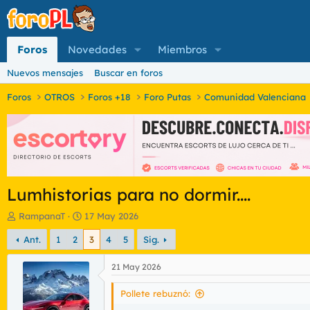
Foros
Novedades
Miembros
Nuevos mensajes
Buscar en foros
Foros
OTROS
Foros +18
Foro Putas
Comunidad Valenciana
Lumhistorias para no dormir....
I
F
RampanaT
17 May 2026
n
e
Ant.
1
2
3
4
5
Sig.
i
c
c
h
i
a
21 May 2026
a
d
d
e
Pollete rebuznó:
o
i