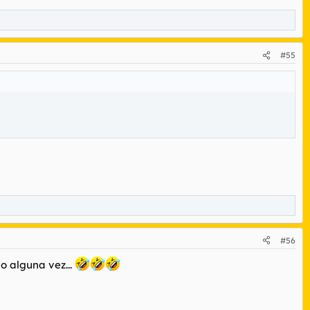
#55
#56
o alguna vez...