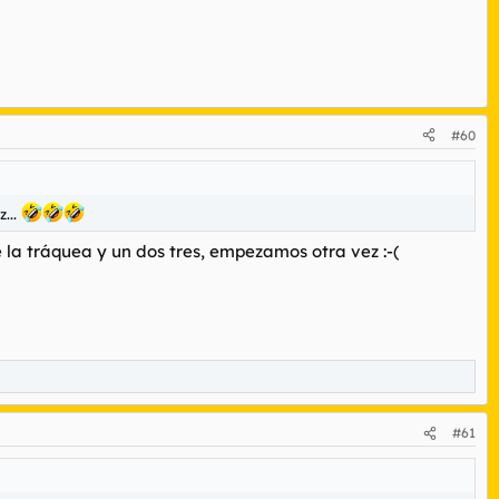
#60
...
de la tráquea y un dos tres, empezamos otra vez :-(
#61