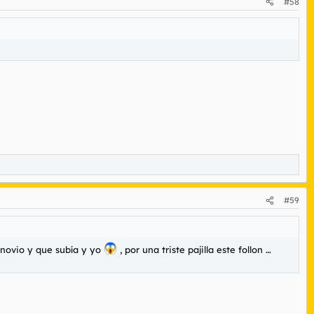
#58
#59
 novio y que subía y yo
, por una triste pajilla este follon …