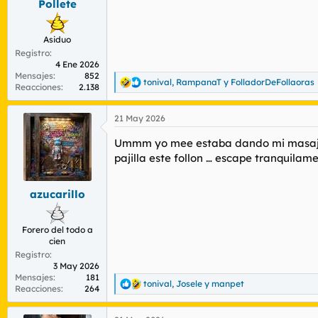
Pollete
:
Asiduo
Registro
4 Ene 2026
Mensajes
852
tonival
,
RampanaT
y
FolladorDeFollaoras
R
Reacciones
2.138
e
a
21 May 2026
c
c
Ummm yo mee estaba dando mi masajito 
i
o
pajilla este follon … escape tranquilame
n
e
s
azucarillo
:
Forero del todo a
cien
Registro
3 May 2026
Mensajes
181
tonival
,
Josele
y
manpet
R
Reacciones
264
e
a