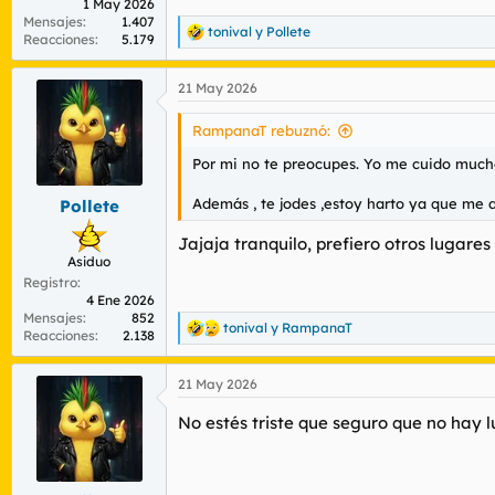
1 May 2026
Mensajes
1.407
tonival
y
Pollete
R
Reacciones
5.179
e
a
21 May 2026
c
c
i
RampanaT rebuznó:
o
n
Por mi no te preocupes. Yo me cuido mucho 
e
s
Además , te jodes ,estoy harto ya que me dej
Pollete
:
Jajaja tranquilo, prefiero otros lugares
Asiduo
Registro
4 Ene 2026
Mensajes
852
tonival
y
RampanaT
R
Reacciones
2.138
e
a
21 May 2026
c
c
No estés triste que seguro que no hay 
i
o
n
e
s