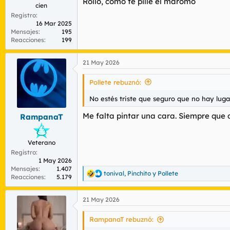
Rollo, como te pille el maromo
cien
Registro
16 Mar 2025
Mensajes
195
Reacciones
199
21 May 2026
Pollete rebuznó:
No estés triste que seguro que no hay luga
Me falta pintar una cara. Siempre que di
RampanaT
Veterano
Registro
1 May 2026
Mensajes
1.407
tonival
,
Pinchito
y
Pollete
R
Reacciones
5.179
e
a
21 May 2026
c
c
i
RampanaT rebuznó:
o