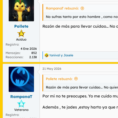
c
i
RampanaT rebuznó:
o
n
No sufras tanto por esto hombre , como nos 
e
s
Pollete
Razón de más para llevar cuidao... No q
:
Asiduo
Registro
4 Ene 2026
Mensajes
852
tonival
y
Josele
R
Reacciones
2.138
e
a
21 May 2026
c
c
i
Pollete rebuznó:
o
n
Razón de más para llevar cuidao... No quier
e
s
Por mi no te preocupes. Yo me cuido mu
RampanaT
:
Además , te jodes ,estoy harto ya que me
Veterano
Registro