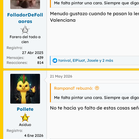
n
Me falta pintar una cara. Siempre que digo.
e
s
Menudo gustazo cuando te pasan la leng
FolladorDeFoll
:
Valenciana
aoras
Forero del todo a
cien
Registro
27 Abr 2025
Mensajes
439
tonival
,
ElPiuot
,
Josele
y 2 más
R
Reacciones
814
e
a
21 May 2026
c
c
i
RampanaT rebuznó:
o
n
Me falta pintar una cara. Siempre que digo.
e
s
No te hacía yo falto de estas cosas señ
Pollete
:
Asiduo
Registro
4 Ene 2026