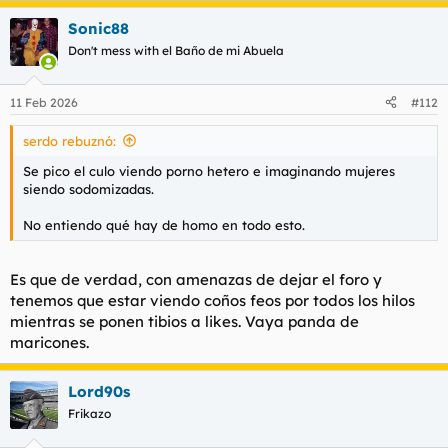
a
Sonic88
c
c
Don't mess with el Baño de mi Abuela
i
o
n
11 Feb 2026
#112
e
s
serdo rebuznó:
:
Se pico el culo viendo porno hetero e imaginando mujeres
siendo sodomizadas.
No entiendo qué hay de homo en todo esto.
Es que de verdad, con amenazas de dejar el foro y
tenemos que estar viendo coños feos por todos los hilos
mientras se ponen tibios a likes. Vaya panda de
maricones.
Lord90s
Frikazo