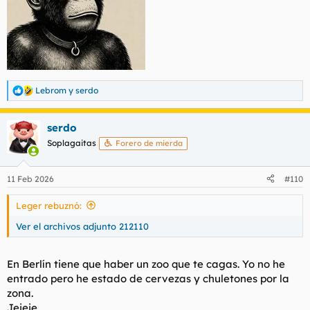
Lebrom
y
serdo
R
e
a
serdo
c
c
Soplagaitas
Forero de mierda
i
o
n
11 Feb 2026
#110
e
s
Leger rebuznó:
:
Ver el archivos adjunto 212110
En Berlín tiene que haber un zoo que te cagas. Yo no he
entrado pero he estado de cervezas y chuletones por la
zona.
Jejeje