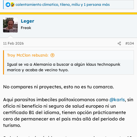
calentamiento climatico
,
tileno
,
miliu
y 1 persona más
R
e
a
Leger
c
c
Freak
i
o
n
11 Feb 2026
#104
e
s
Troy McClon rebuznó:
:
Igual se va a Alemania a buscar a algún klaus technopunk
marica y acaba de vecino tuyo.
No compares ni proyectes, esto no es tu comarca.
Aqui parasitos imbeciles politoxicomanos como
@karls
, sin
oficio ni beneficio ni seguro de salud europeo ni un
certificado B1 del idioma, tienen opción prácticamente
cero de permanecer en el país más allá del periodo de
turismo.