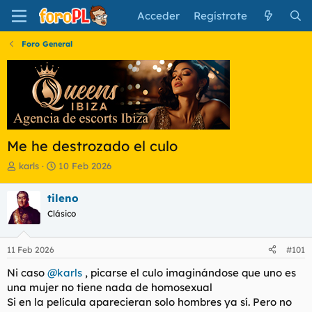
Acceder
Regístrate
Foro General
Me he destrozado el culo
I
F
karls
10 Feb 2026
n
e
i
c
tileno
c
h
Clásico
i
a
a
d
d
e
11 Feb 2026
#101
o
i
r
n
Ni caso
@karls
, picarse el culo imaginándose que uno es
d
i
una mujer no tiene nada de homosexual
e
c
Si en la película aparecieran solo hombres ya sí. Pero no
l
i