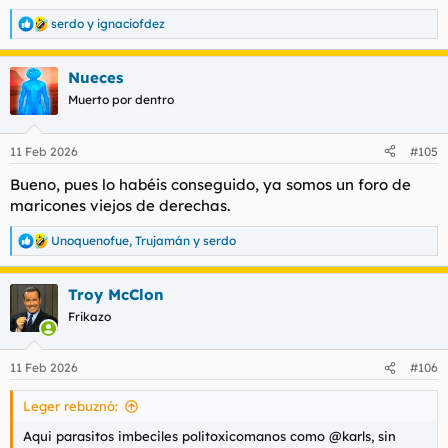
serdo
y
ignaciofdez
R
e
a
Nueces
c
c
Muerto por dentro
i
o
n
11 Feb 2026
#105
e
s
Bueno, pues lo habéis conseguido, ya somos un foro de
:
maricones viejos de derechas.
Unoquenofue
,
Trujamán
y
serdo
R
e
a
Troy McClon
c
c
Frikazo
i
o
n
11 Feb 2026
#106
e
s
Leger rebuznó:
:
Aqui parasitos imbeciles politoxicomanos como @karls, sin