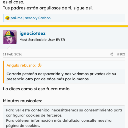
es el caso.
t
o
e
Tus padres están orgullosos de ti, sigue así.
m
a
pai-mei
,
serdo
y
Carbon
R
e
a
ignaciofdez
c
c
Most Scrolleable User EVER
i
o
n
11 Feb 2026
#102
e
s
Angulo rebuznó:
:
Cerraría pestaña despavorido y nos veríamos privados de su
presencia otro par de años más por lo menos.
Lo dices como si eso fuera malo.
Minutos musicales:
Para ver este contenido, necesitaremos su consentimiento para
configurar cookies de terceros.
Para obtener información más detallada, consulte nuestra
página de cookies
.