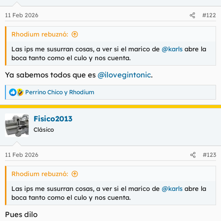
o
n
11 Feb 2026
#122
e
s
Rhodium rebuznó:
:
Las ips me susurran cosas, a ver si el marico de
@karls
abre la
boca tanto como el culo y nos cuenta.
Ya sabemos todos que es
@ilovegintonic
.
Perrino Chico
y
Rhodium
R
e
a
Fisico2013
c
c
Clásico
i
o
n
11 Feb 2026
#123
e
s
Rhodium rebuznó:
:
Las ips me susurran cosas, a ver si el marico de
@karls
abre la
boca tanto como el culo y nos cuenta.
Pues dilo