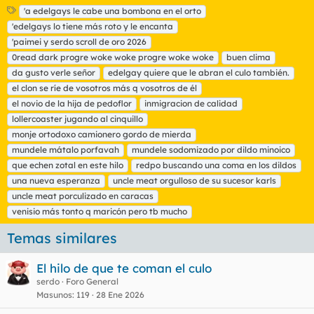
E
'a edelgays le cabe una bombona en el orto
t
'edelgays lo tiene más roto y le encanta
i
'paimei y serdo scroll de oro 2026
q
0read dark progre woke woke progre woke woke
buen clima
u
da gusto verle señor
e
edelgay quiere que le abran el culo también.
t
el clon se ríe de vosotros más q vosotros de él
a
el novio de la hija de pedoflor
inmigracion de calidad
s
lollercoaster jugando al cinquillo
monje ortodoxo camionero gordo de mierda
mundele mátalo porfavah
mundele sodomizado por dildo minoico
que echen zotal en este hilo
redpo buscando una coma en los dildos
una nueva esperanza
uncle meat orgulloso de su sucesor karls
uncle meat porculizado en caracas
venisio más tonto q maricón pero tb mucho
Temas similares
El hilo de que te coman el culo
serdo
Foro General
Masunos
119
28 Ene 2026