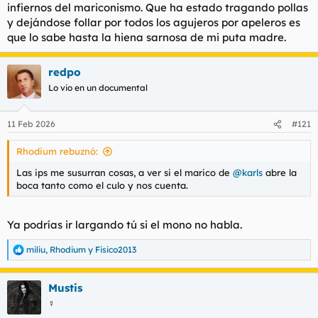
infiernos del mariconismo. Que ha estado tragando pollas
y dejándose follar por todos los agujeros por apeleros es
que lo sabe hasta la hiena sarnosa de mi puta madre.
redpo
Lo vio en un documental
11 Feb 2026
#121
Rhodium rebuznó:
Las ips me susurran cosas, a ver si el marico de
@karls
abre la
boca tanto como el culo y nos cuenta.
Ya podrías ir largando tú si el mono no habla.
miliu
,
Rhodium
y
Fisico2013
R
e
a
Mustis
c
c
☿
i