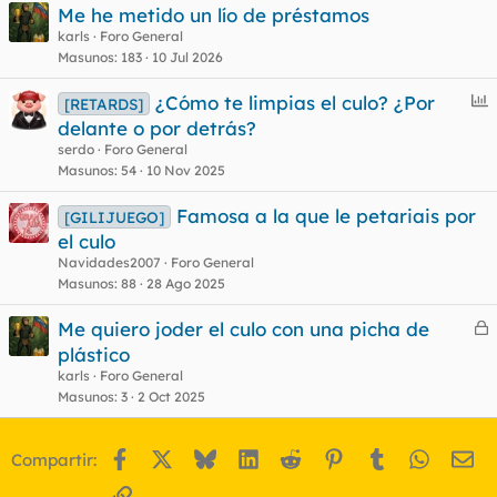
Me he metido un lío de préstamos
karls
Foro General
Masunos
183
10 Jul 2026
E
¿Cómo te limpias el culo? ¿Por
[RETARDS]
n
delante o por detrás?
c
serdo
Foro General
u
Masunos
54
10 Nov 2025
e
Famosa a la que le petariais por
s
[GILIJUEGO]
el culo
t
Navidades2007
Foro General
Masunos
88
28 Ago 2025
Me quiero joder el culo con una picha de
e
plástico
r
karls
Foro General
r
Masunos
3
2 Oct 2025
Facebook
X
Bluesky
LinkedIn
Reddit
Pinterest
Tumblr
WhatsA
Em
Compartir:
o
Enlace