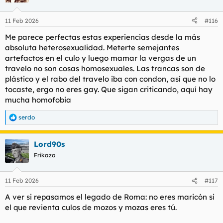
i
o
n
11 Feb 2026
#116
e
s
Me parece perfectas estas experiencias desde la más
:
absoluta heterosexualidad. Meterte semejantes
artefactos en el culo y luego mamar la vergas de un
travelo no son cosas homosexuales. Las trancas son de
plástico y el rabo del travelo iba con condon, así que no lo
tocaste, ergo no eres gay. Que sigan criticando, aquí hay
mucha homofobia
serdo
R
e
a
Lord90s
c
c
Frikazo
i
o
n
11 Feb 2026
#117
e
s
A ver si repasamos el legado de Roma: no eres maricón si
:
el que revienta culos de mozos y mozas eres tú.