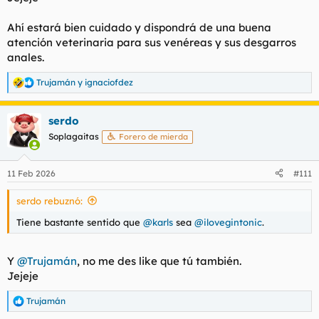
Ahí estará bien cuidado y dispondrá de una buena
atención veterinaria para sus venéreas y sus desgarros
anales.
Trujamán
y
ignaciofdez
R
e
a
serdo
c
c
Soplagaitas
Forero de mierda
i
o
n
11 Feb 2026
#111
e
s
serdo rebuznó:
:
Tiene bastante sentido que
@karls
sea
@ilovegintonic
.
Y
@Trujamán
, no me des like que tú también.
Jejeje
Trujamán
R
e