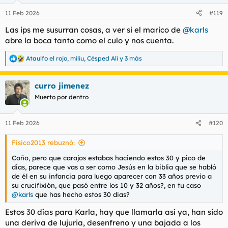
o
n
11 Feb 2026
#119
e
s
Las ips me susurran cosas, a ver si el marico de
@karls
:
abre la boca tanto como el culo y nos cuenta.
Ataulfo el rojo
,
miliu
,
Césped Alí
y 3 más
R
e
a
curro jimenez
c
c
Muerto por dentro
i
o
n
11 Feb 2026
#120
e
s
Fisico2013 rebuznó:
:
Coño, pero que carajos estabas haciendo estos 30 y pico de
dias, parece que vas a ser como Jesús en la biblia que se habló
de él en su infancia para luego aparecer con 33 años previo a
su crucifixión, que pasó entre los 10 y 32 años?, en tu caso
@karls
que has hecho estos 30 dias?
Estos 30 días para Karla, hay que llamarla así ya, han sido
una deriva de lujuria, desenfreno y una bajada a los