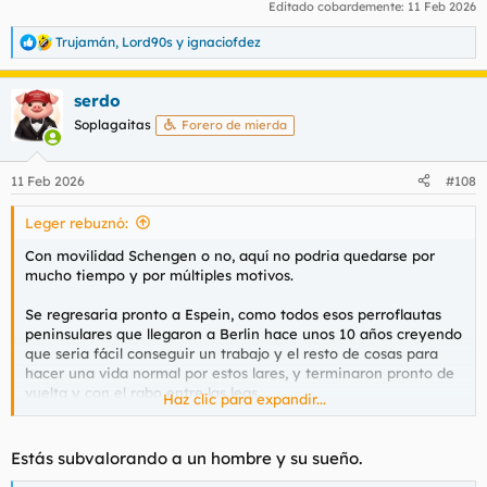
Editado cobardemente:
11 Feb 2026
Trujamán
,
Lord90s
y
ignaciofdez
R
e
a
serdo
c
c
Soplagaitas
Forero de mierda
i
o
n
11 Feb 2026
#108
e
s
Leger rebuznó:
:
Con movilidad Schengen o no, aquí no podria quedarse por
mucho tiempo y por múltiples motivos.
Se regresaria pronto a Espein, como todos esos perroflautas
peninsulares que llegaron a Berlin hace unos 10 años creyendo
que seria fácil conseguir un trabajo y el resto de cosas para
hacer una vida normal por estos lares, y terminaron pronto de
vuelta y con el rabo entre las legs.
Haz clic para expandir...
Estás subvalorando a un hombre y su sueño.
No hay necesidad, me muevo entre Jena, Berlin y