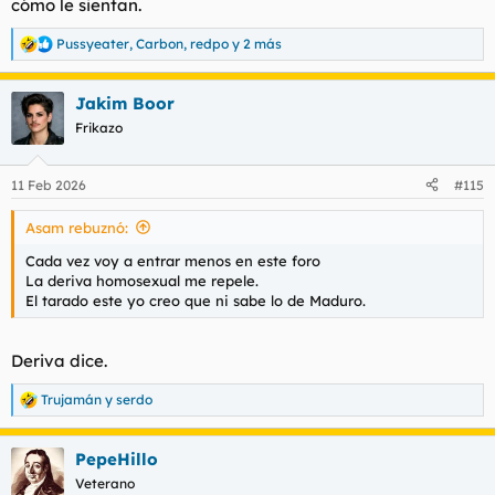
cómo le sientan.
Pussyeater
,
Carbon
,
redpo
y 2 más
R
e
a
Jakim Boor
c
c
Frikazo
i
o
n
11 Feb 2026
#115
e
s
Asam rebuznó:
:
Cada vez voy a entrar menos en este foro
La deriva homosexual me repele.
El tarado este yo creo que ni sabe lo de Maduro.
Deriva dice.
Trujamán
y
serdo
R
e
a
PepeHillo
c
c
Veterano