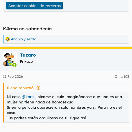
Aceptar cookies de terceros
K#rma no-sabandenia
Angulo
y
serdo
R
e
a
Tuzaro
c
c
Frikazo
i
o
n
11 Feb 2026
#103
e
s
tileno rebuznó:
:
Ni caso
@karls
, picarse el culo imaginándose que uno es una
mujer no tiene nada de homosexual
Si en la película aparecieran solo hombres ya sí. Pero no es el
caso.
Tus padres están orgullosos de ti, sigue así.