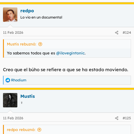
redpo
Lo vio en un documental
11 Feb 2026
#124
Mustis rebuznó:
Ya sabemos todos que es
@ilovegintonic
.
Creo que el búho se refiere a que se ha estado moviendo.
Rhodium
R
e
a
Mustis
c
c
☿
i
o
n
11 Feb 2026
#125
e
s
redpo rebuznó:
: