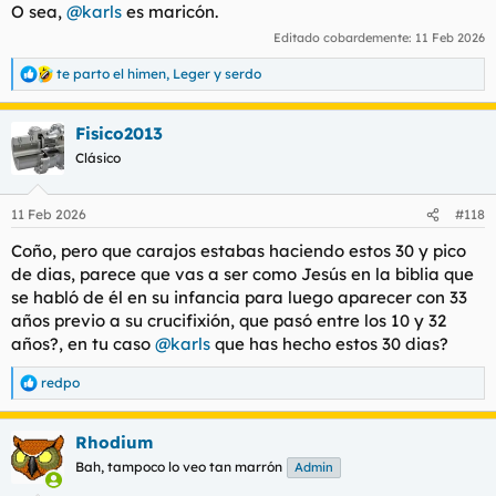
O sea,
@karls
es maricón.
Editado cobardemente:
11 Feb 2026
te parto el himen
,
Leger
y
serdo
R
e
a
Fisico2013
c
c
Clásico
i
o
n
11 Feb 2026
#118
e
s
Coño, pero que carajos estabas haciendo estos 30 y pico
:
de dias, parece que vas a ser como Jesús en la biblia que
se habló de él en su infancia para luego aparecer con 33
años previo a su crucifixión, que pasó entre los 10 y 32
años?, en tu caso
@karls
que has hecho estos 30 dias?
redpo
R
e
a
Rhodium
c
c
Bah, tampoco lo veo tan marrón
Admin
i