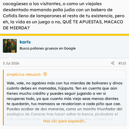
cacagüeses a los visitantes, o como un viejales
desdentado mamando polla judía con un babero de
Cofidis lleno de lamparones el resto de tu existencia, pero
eh, la vida es un juego o no, QUÉ TE APUESTAS, MACACO
DE MIERDA?
karls
Busco pollones gruesos en Google
3 Jul 2026
#115
simplicius rebuznó:
Vale, vale, no agobies más con tus mierdas de bolívares y dinos
cuánto debes en mamadas, hijoputa. Ten en cuenta que aún
tienes mucho crédito y puedes seguir jugando a ver si
recuperas todo, ya que cuanto más viejo seas menos dientes
te quedarán, tus mamazos se revalorizan a cada piño que cae.
Puedes acabar de dos maneras, como un monito triunfador del
zoológico de Caracas tras hacer saltar la banca, picándote el
culo mientras tiras cacagüeses a los visitantes, o como un
Haz clic para expandir...
viejales desdentado mamando polla judía con un babero de