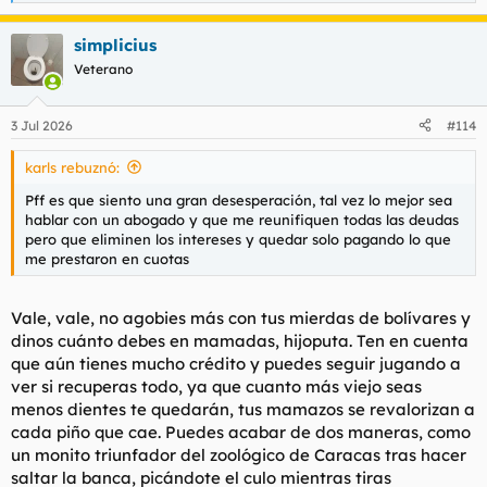
e
a
simplicius
c
c
Veterano
i
o
n
3 Jul 2026
#114
e
s
karls rebuznó:
:
Pff es que siento una gran desesperación, tal vez lo mejor sea
hablar con un abogado y que me reunifiquen todas las deudas
pero que eliminen los intereses y quedar solo pagando lo que
me prestaron en cuotas
Vale, vale, no agobies más con tus mierdas de bolívares y
dinos cuánto debes en mamadas, hijoputa. Ten en cuenta
que aún tienes mucho crédito y puedes seguir jugando a
ver si recuperas todo, ya que cuanto más viejo seas
menos dientes te quedarán, tus mamazos se revalorizan a
cada piño que cae. Puedes acabar de dos maneras, como
un monito triunfador del zoológico de Caracas tras hacer
saltar la banca, picándote el culo mientras tiras