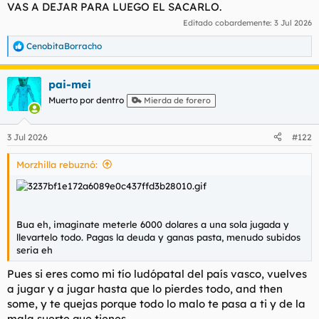
VAS A DEJAR PARA LUEGO EL SACARLO.
Hasta que ocurrió el desastre, un día jugando a la ruleta
Editado cobardemente:
3 Jul 2026
intenté apostar al par 600 euros salió impar luego pedí otro
préstamo de 1200 los aposté al rojo y salió el 0 verde
CenobitaBorracho
R
e
Pedí como 2 mil más y me puse a apostar a juegos del mundial
a
y perdí todo
pai-mei
c
c
Muerto por dentro
Mierda de forero
i
En ese punto se me fue la pinza totalmente empecé a pedir
o
más préstamos y más préstamos para pagar otros préstamos
n
3 Jul 2026
#122
e
La situación se me fue de las manos, actualmente debo unos 8
s
mil euros y no tengo un céntimo encima
Morzhilla rebuznó:
:
Quisiera saber qué pasa si no puedes pagar los microcréditos?
Y alguien tiene alguna idea de cómo podría solventar esta
situación?
Bua eh, imaginate meterle 6000 dolares a una sola jugada y
llevartelo todo. Pagas la deuda y ganas pasta, menudo subidos
seria eh
Pues si eres como mi tío ludópatal del país vasco, vuelves
a jugar y a jugar hasta que lo pierdes todo, and then
some, y te quejas porque todo lo malo te pasa a ti y de la
mala suerte que tienes.