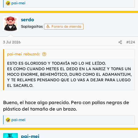
pai-mei
R
e
a
serdo
c
c
Soplagaitas
Forero de mierda
i
o
n
3 Jul 2026
#124
e
s
pai-mei rebuznó:
:
ESTO ES GLORIOSO Y TODAVÍA NO LO HE LEÍDO.
ES COMO CUANDO METES EL DEDO EN LA NARIZ Y TOPAS UN
MOCO ENORME, BEHEMÓTICO, DURO COMO EL ADAMANTIUM,
Y TE RELAMES PENSANDO QUE LO VAS A DEJAR PARA LUEGO
EL SACARLO.
Bueno, el hace algo parecido. Pero con pollas negras de
plástico del tamaño de un brazo.
pai-mei
R
e
a
pai-mei
c