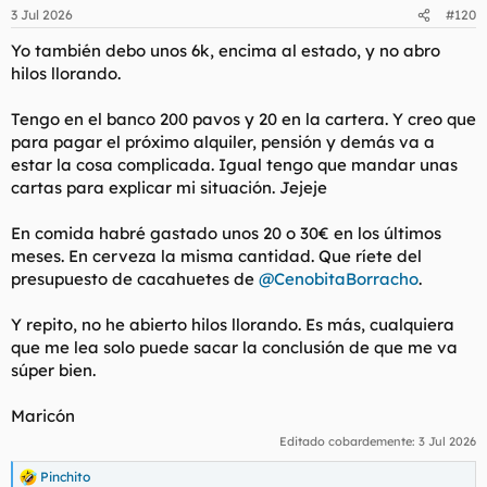
n
3 Jul 2026
#120
e
s
Yo también debo unos 6k, encima al estado, y no abro
:
hilos llorando.
Tengo en el banco 200 pavos y 20 en la cartera. Y creo que
para pagar el próximo alquiler, pensión y demás va a
estar la cosa complicada. Igual tengo que mandar unas
cartas para explicar mi situación. Jejeje
En comida habré gastado unos 20 o 30€ en los últimos
meses. En cerveza la misma cantidad. Que ríete del
presupuesto de cacahuetes de
@CenobitaBorracho
.
Y repito, no he abierto hilos llorando. Es más, cualquiera
que me lea solo puede sacar la conclusión de que me va
súper bien.
Maricón
Editado cobardemente:
3 Jul 2026
Pinchito
R