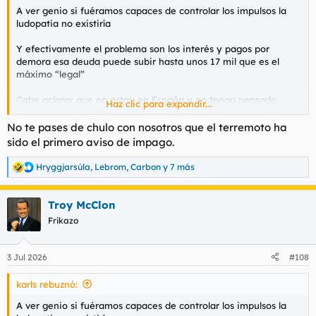
A ver genio si fuéramos capaces de controlar los impulsos la
ludopatia no existiría
Y efectivamente el problema son los interés y pagos por
demora esa deuda puede subir hasta unos 17 mil que es el
máximo “legal”
Cabe aclarar que no estoy en España y no tengo pensado
Haz clic para expandir...
volver así que en ese sentido corro menos peligro
No te pases de chulo con nosotros que el terremoto ha
sido el primero aviso de impago.
Hryggjarsúla
,
Lebrom
,
Carbon
y 7 más
R
e
a
Troy McClon
c
c
Frikazo
i
o
n
3 Jul 2026
#108
e
s
karls rebuznó:
:
A ver genio si fuéramos capaces de controlar los impulsos la