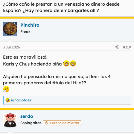
s
¿Cómo coño le prestan a un venezolano dinero desde
:
España? ¿Hay manera de embargarles allí?
Pinchito
Freak
3 Jul 2026
#119
Esto es maravilloso!!
Karls y Chus haciendo piña
Alguien ha pensado lo mismo que yo, al leer las 4
primeras palabras del título del Hilo??
ignaciofdez
R
e
a
serdo
c
c
Soplagaitas
Forero de mierda
i
o