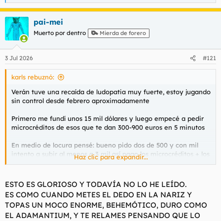
e
a
pai-mei
c
c
Muerto por dentro
Mierda de forero
i
o
n
3 Jul 2026
#121
e
s
karls rebuznó:
:
Verán tuve una recaída de ludopatia muy fuerte, estoy jugando
sin control desde febrero aproximadamente
Primero me fundí unos 15 mil dólares y luego empecé a pedir
microcréditos de esos que te dan 300-900 euros en 5 minutos
En medio de locura pensé: bueno pido dos de 500 y con mil
intento a subir al menos a 3 mil así pago los microcréditos + los
Haz clic para expandir...
interéses y “recupero” algo de todo lo que perdí
Al principio tuve algo de suerte y funcionó
ESTO ES GLORIOSO Y TODAVÍA NO LO HE LEÍDO.
ES COMO CUANDO METES EL DEDO EN LA NARIZ Y
Pedía 600 ganaba 2000 pagaba los créditos y luego seguía
TOPAS UN MOCO ENORME, BEHEMÓTICO, DURO COMO
apostando, luego perdía volvía a pedir otro crédito y así estuve
EL ADAMANTIUM, Y TE RELAMES PENSANDO QUE LO
todos estos meses llegué a pedir como 100 microcréditos