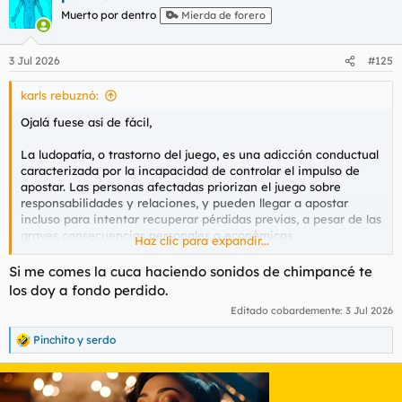
c
Muerto por dentro
Mierda de forero
i
o
n
3 Jul 2026
#125
e
s
karls rebuznó:
:
Ojalá fuese así de fácil,
La ludopatía, o trastorno del juego, es una adicción conductual
caracterizada por la incapacidad de controlar el impulso de
apostar. Las personas afectadas priorizan el juego sobre
responsabilidades y relaciones, y pueden llegar a apostar
incluso para intentar recuperar pérdidas previas, a pesar de las
graves consecuencias personales o económicas
Haz clic para expandir...
Estoy en Venezuela
Si me comes la cuca haciendo sonidos de chimpancé te
los doy a fondo perdido.
Editado cobardemente:
3 Jul 2026
Pinchito
y
serdo
R
e
a
c