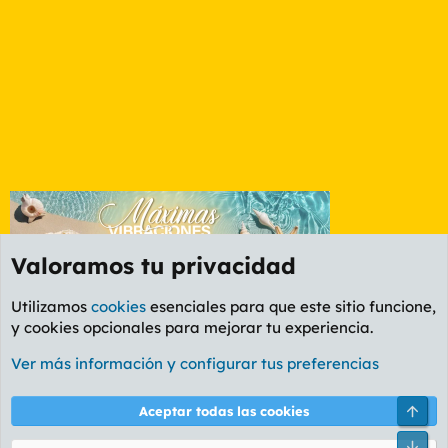
Valoramos tu privacidad
Utilizamos
cookies
esenciales para que este sitio funcione,
y cookies opcionales para mejorar tu experiencia.
Foro General
Ver más información y configurar tus preferencias
Cookies
PL OLDSTYLE AMARILLO
Cambiar fuente
Español (ES)
Arri
Aceptar todas las cookies
Contáctanos
Términos y reglas
Política de privacidad
Ayuda
R
Pie