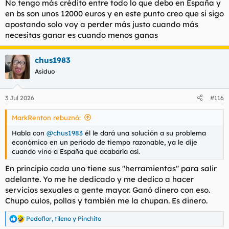
Cofidis lleno de lamparones el resto de tu existencia, pero eh,
No tengo más crédito entre todo lo que debo en España y
la vida es un juego o no, QUÉ TE APUESTAS, MACACO DE
en bs son unos 12000 euros y en este punto creo que si sigo
MIERDA?
apostando solo voy a perder más justo cuando más
necesitas ganar es cuando menos ganas
chus1983
Asiduo
3 Jul 2026
#116
MarkRenton rebuznó:
Habla con
@chus1983
él le dará una solución a su problema
económico en un periodo de tiempo razonable, ya le dije
cuando vino a España que acabaría así.
En principio cada uno tiene sus "herramientas" para salir
adelante. Yo me he dedicado y me dedico a hacer
servicios sexuales a gente mayor. Ganó dinero con eso.
Chupo culos, pollas y también me la chupan. Es dinero.
Pedoflor
,
tileno
y
Pinchito
R