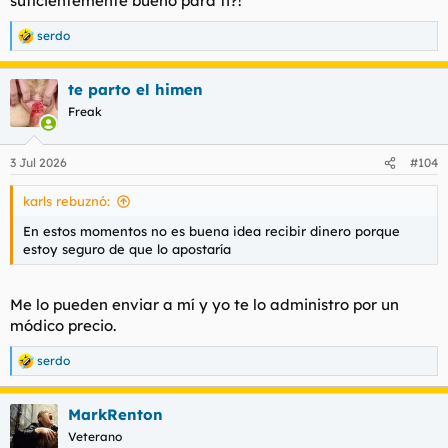
suficientemente bueno para ti?!
serdo
R
e
a
te parto el himen
c
c
Freak
i
o
n
3 Jul 2026
#104
e
s
karls rebuznó:
:
En estos momentos no es buena idea recibir dinero porque
estoy seguro de que lo apostaría
Me lo pueden enviar a mí y yo te lo administro por un
módico precio.
serdo
R
e
a
MarkRenton
c
c
Veterano
i