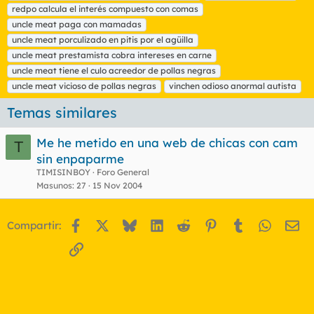
a
redpo calcula el interés compuesto con comas
s
uncle meat paga con mamadas
uncle meat porculizado en pitis por el agüilla
uncle meat prestamista cobra intereses en carne
uncle meat tiene el culo acreedor de pollas negras
uncle meat vicioso de pollas negras
vinchen odioso anormal autista
Temas similares
Me he metido en una web de chicas con cam
T
sin enpaparme
TIMISINBOY
Foro General
Masunos
27
15 Nov 2004
Facebook
X
Bluesky
LinkedIn
Reddit
Pinterest
Tumblr
WhatsA
Em
Compartir:
Enlace