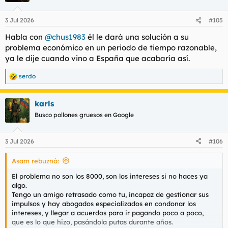
o
n
3 Jul 2026
#105
e
s
Habla con
@chus1983
él le dará una solución a su
:
problema económico en un periodo de tiempo razonable,
ya le dije cuando vino a España que acabaría así.
serdo
R
e
a
karls
c
c
Busco pollones gruesos en Google
i
o
n
3 Jul 2026
#106
e
s
Asam rebuznó:
:
El problema no son los 8000, son los intereses si no haces ya
algo.
Tengo un amigo retrasado como tu, incapaz de gestionar sus
impulsos y hay abogados especializados en condonar los
intereses, y llegar a acuerdos para ir pagando poco a poco,
que es lo que hizo, pasándola putas durante años.