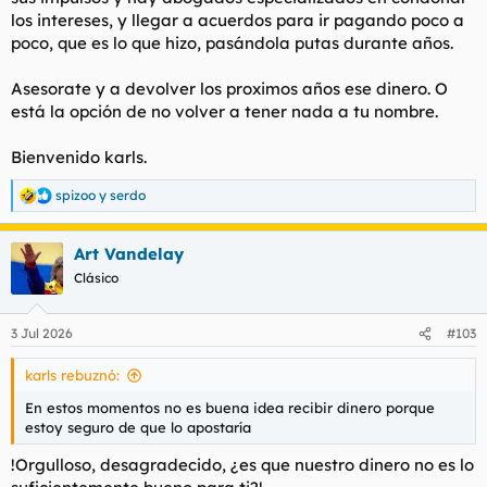
los intereses, y llegar a acuerdos para ir pagando poco a
mil euros y no tengo un céntimo encima
poco, que es lo que hizo, pasándola putas durante años.
Quisiera saber qué pasa si no puedes pagar los microcréditos?
Y alguien tiene alguna idea de cómo podría solventar esta
Asesorate y a devolver los proximos años ese dinero. O
situación?
está la opción de no volver a tener nada a tu nombre.
Bienvenido karls.
spizoo
y
serdo
R
e
a
Art Vandelay
c
c
Clásico
i
o
n
3 Jul 2026
#103
e
s
karls rebuznó:
:
En estos momentos no es buena idea recibir dinero porque
estoy seguro de que lo apostaría
!Orgulloso, desagradecido, ¿es que nuestro dinero no es lo