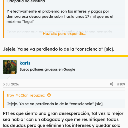
ludopatia no existiría
Y efectivamente el problema son los interés y pagos por
demora esa deuda puede subir hasta unos 17 mil que es el
máximo “legal”
Cabe aclarar que no estoy en España y no tengo pensado
Haz clic para expandir...
volver así que en ese sentido corro menos peligro
Jejeje. Ya se va perdiendo lo de la "consciencia" [sic].
karls
Busco pollones gruesos en Google
3 Jul 2026
#109
Troy McClon rebuznó:
Jejeje. Ya se va perdiendo lo de la "consciencia" [sic].
Pff es que siento una gran desesperación, tal vez lo mejor
sea hablar con un abogado y que me reunifiquen todas
las deudas pero que eliminen los intereses y quedar solo