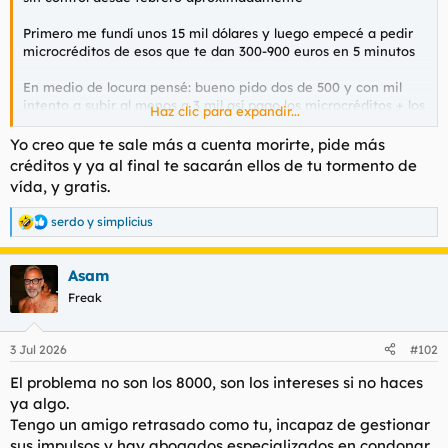
t
o
e
Primero me fundí unos 15 mil dólares y luego empecé a pedir
m
microcréditos de esos que te dan 300-900 euros en 5 minutos
a
En medio de locura pensé: bueno pido dos de 500 y con mil
intento a subir al menos a 3 mil así pago los microcréditos + los
Haz clic para expandir...
interéses y “recupero” algo de todo lo que perdí
Yo creo que te sale más a cuenta morirte, pide más
Al principio tuve algo de suerte y funcionó
créditos y ya al final te sacarán ellos de tu tormento de
vída, y gratis.
Pedía 600 ganaba 2000 pagaba los créditos y luego seguía
apostando, luego perdía volvía a pedir otro crédito y así estuve
serdo
y
simplicius
R
todos estos meses llegué a pedir como 100 microcréditos
e
a
Hasta que ocurrió el desastre, un día jugando a la ruleta
Asam
c
intenté apostar al par 600 euros salió impar luego pedí otro
c
Freak
préstamo de 1200 los aposté al rojo y salió el 0 verde
i
o
Pedí como 2 mil más y me puse a apostar a juegos del mundial
n
3 Jul 2026
#102
e
y perdí todo
s
El problema no son los 8000, son los intereses si no haces
:
En ese punto se me fue la pinza totalmente empecé a pedir
ya algo.
más préstamos y más préstamos para pagar otros préstamos
Tengo un amigo retrasado como tu, incapaz de gestionar
sus impulsos y hay abogados especializados en condonar
La situación se me fue de las manos, actualmente debo unos 8