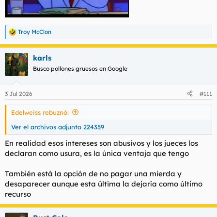
Troy McClon
R
e
a
karls
c
c
Busco pollones gruesos en Google
i
o
n
3 Jul 2026
#111
e
s
Edelweiss rebuznó:
:
Ver el archivos adjunto 224359
En realidad esos intereses son abusivos y los jueces los
declaran como usura, es la única ventaja que tengo
También está la opción de no pagar una mierda y
desaparecer aunque esta última la dejaría como último
recurso