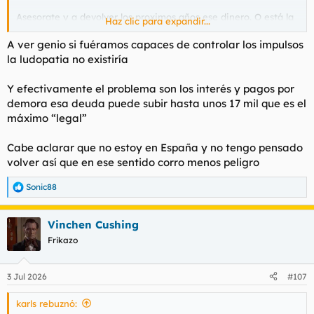
Asesorate y a devolver los proximos años ese dinero. O está la
Haz clic para expandir...
opción de no volver a tener nada a tu nombre.
A ver genio si fuéramos capaces de controlar los impulsos
Bienvenido karls.
la ludopatia no existiría
Y efectivamente el problema son los interés y pagos por
demora esa deuda puede subir hasta unos 17 mil que es el
máximo “legal”
Cabe aclarar que no estoy en España y no tengo pensado
volver así que en ese sentido corro menos peligro
Sonic88
R
e
a
Vinchen Cushing
c
c
Frikazo
i
o
n
3 Jul 2026
#107
e
s
karls rebuznó:
: