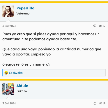
e
a
PepeHillo
c
c
Veterano
i
o
n
3 Jul 2026
#117
e
s
Pues yo creo que si pides ayuda por aquí y hacemos un
:
crounfundin te podemos ayudar bastante.
Que cada uno vaya poniendo la cantidad numérica que
vaya a aportar. Empiezo yo.
0 euros (el 0 es un número).
Edelweiss
R
e
a
Alduin
c
c
Frikazo
i
o
n
3 Jul 2026
#118
e