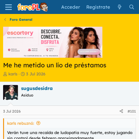
Acceder
Regístrate
Foro General
Me he metido un lío de préstamos
I
F
karls
3 Jul 2026
n
e
i
c
sugusdesidra
c
h
Asiduo
i
a
a
d
d
e
3 Jul 2026
#101
o
i
r
n
karls rebuznó:
d
i
e
c
Verán tuve una recaída de ludopatia muy fuerte, estoy jugando
l
i
sin control desde febrero aproximadamente