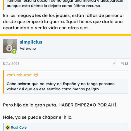
También está la opción de no pagar una mierda y desaparecer
aunque esta última la dejaría como último recurso
En los megayates de los jeques, están faltos de personal
desde que empezó la guerra. Igual tienes que darle una
oportunidad a ver la vida con otros ojos.
simplicius
Veterano
3 Jul 2026
#113
karls rebuznó:
Cabe aclarar que no estoy en España y no tengo pensado
volver así que en ese sentido corro menos peligro
Pero hijo de la gran puta, HABER EMPEZAO POR AHÍ.
Hale, ya se puede chapar el hilo.
Rust Cole
R