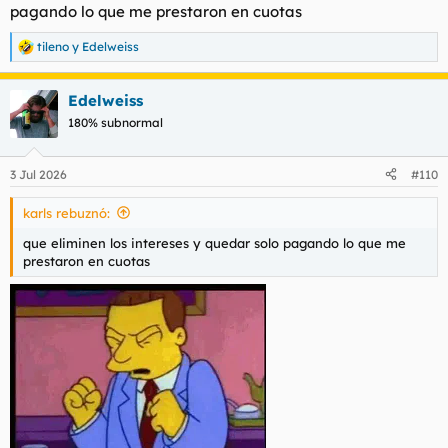
pagando lo que me prestaron en cuotas
tileno
y
Edelweiss
R
e
a
Edelweiss
c
c
180% subnormal
i
o
n
3 Jul 2026
#110
e
s
karls rebuznó:
:
que eliminen los intereses y quedar solo pagando lo que me
prestaron en cuotas