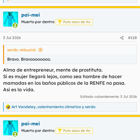
e
a
pai-mei
c
c
Muerto por dentro
Puto asco de tío
i
o
n
3 Jul 2026
#128
e
s
serdo rebuznó:
:
Bravo. Bravoooooooo.
Alma de entrepreneur, mente de prostituta.
Si es mujer llegará lejos, como sea hombre de hacer
mamadas en los baños públicos de la RENFE no pasa.
Así es la vida.
Editado cobardemente:
3 Jul 2026
Art Vandelay
,
calentamiento climatico
y
serdo
R
e
a
pai-mei
c
c
Muerto por dentro
Puto asco de tío
i
o