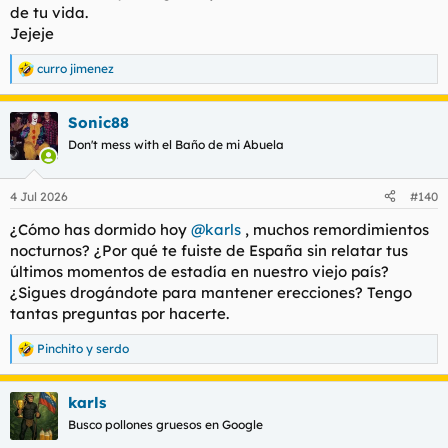
de tu vida.
Jejeje
curro jimenez
R
e
a
Sonic88
c
c
Don't mess with el Baño de mi Abuela
i
o
n
4 Jul 2026
#140
e
s
¿Cómo has dormido hoy
@karls
, muchos remordimientos
:
nocturnos? ¿Por qué te fuiste de España sin relatar tus
últimos momentos de estadía en nuestro viejo país?
¿Sigues drogándote para mantener erecciones? Tengo
tantas preguntas por hacerte.
Pinchito
y
serdo
R
e
a
karls
c
c
Busco pollones gruesos en Google
i