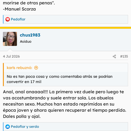
morirse de otras penas".
-Manuel Scorza
Pedoflor
R
e
a
chus1983
c
c
Asiduo
i
o
n
4 Jul 2026
#135
e
s
karls rebuznó:
:
No es tan poca cosa y como comentaba atrás se podrían
convertir en 17 mil
Anal, anal anaaaal!!! La primera vez duele pero luego te
vas acostumbrando y suele entrar sola. Los abuelos
necesitan sexo. Muchos han estado reprimidos en su
época joven y ahora quieren recuperar el tiempo perdido.
Dales polla y ojal.
Pedoflor
y
serdo
R