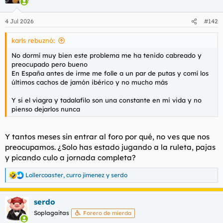
i
o
n
4 Jul 2026
#142
e
s
karls rebuznó:
:
No dormí muy bien este problema me ha tenido cabreado y
preocupado pero bueno
En España antes de irme me folle a un par de putas y comí los
últimos cachos de jamón ibérico y no mucho más
Y si el viagra y tadalafilo son una constante en mi vida y no
pienso dejarlos nunca
Y tantos meses sin entrar al foro por qué, no ves que nos
preocupamos. ¿Solo has estado jugando a la ruleta, pajas
y picando culo a jornada completa?
Lollercoaster
,
curro jimenez
y
serdo
R
e
a
serdo
c
c
Soplagaitas
Forero de mierda
i