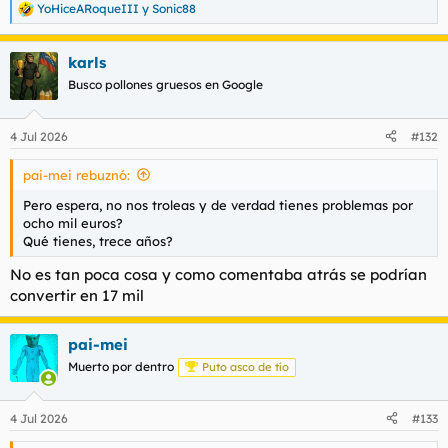
YoHiceARoqueIII
y
Sonic88
R
e
a
karls
c
c
Busco pollones gruesos en Google
i
o
n
4 Jul 2026
#132
e
s
pai-mei rebuznó:
:
Pero espera, no nos troleas y de verdad tienes problemas por
ocho mil euros?
Qué tienes, trece años?
No es tan poca cosa y como comentaba atrás se podrían
convertir en 17 mil
pai-mei
Muerto por dentro
Puto asco de tío
4 Jul 2026
#133