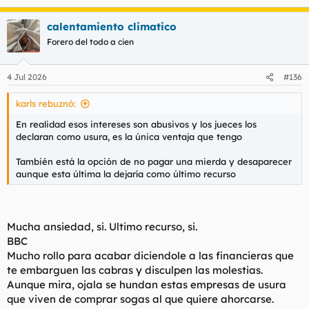
e
a
calentamiento climatico
c
c
Forero del todo a cien
i
o
n
4 Jul 2026
#136
e
s
karls rebuznó:
:
En realidad esos intereses son abusivos y los jueces los
declaran como usura, es la única ventaja que tengo
También está la opción de no pagar una mierda y desaparecer
aunque esta última la dejaría como último recurso
Mucha ansiedad, si. Ultimo recurso, si.
BBC
Mucho rollo para acabar diciendole a las financieras que
te embarguen las cabras y disculpen las molestias.
Aunque mira, ojala se hundan estas empresas de usura
que viven de comprar sogas al que quiere ahorcarse.