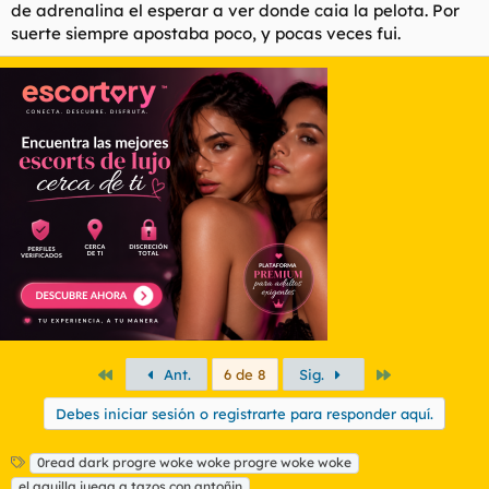
de adrenalina el esperar a ver donde caia la pelota. Por
suerte siempre apostaba poco, y pocas veces fui.
Primero
Último
Ant.
6 de 8
Sig.
Debes iniciar sesión o registrarte para responder aquí.
E
0read dark progre woke woke progre woke woke
t
el aguilla juega a tazos con antoñin