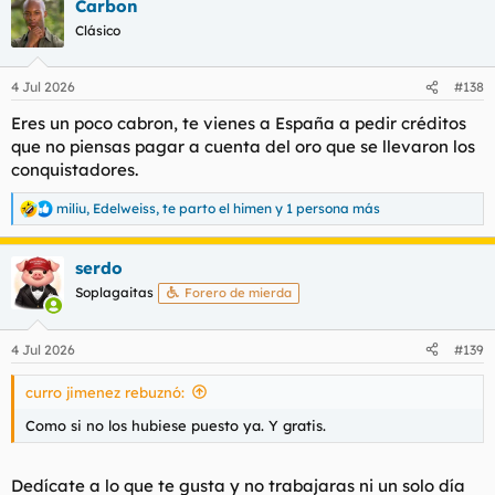
Carbon
c
c
Clásico
i
o
n
4 Jul 2026
#138
e
s
Eres un poco cabron, te vienes a España a pedir créditos
:
que no piensas pagar a cuenta del oro que se llevaron los
conquistadores.
miliu
,
Edelweiss
,
te parto el himen
y 1 persona más
R
e
a
serdo
c
c
Soplagaitas
Forero de mierda
i
o
n
4 Jul 2026
#139
e
s
curro jimenez rebuznó:
:
Como si no los hubiese puesto ya. Y gratis.
Dedícate a lo que te gusta y no trabajaras ni un solo día