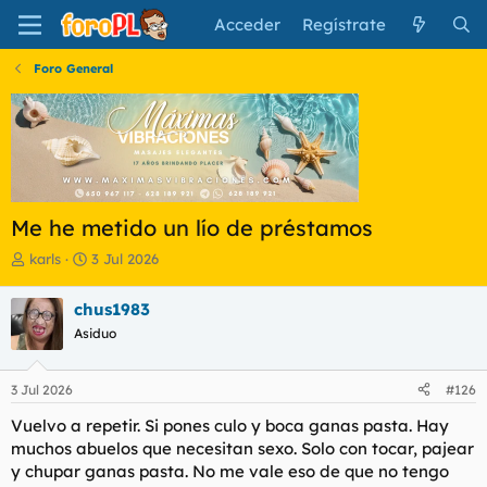
Acceder
Regístrate
Foro General
Me he metido un lío de préstamos
I
F
karls
3 Jul 2026
n
e
i
c
chus1983
c
h
Asiduo
i
a
a
d
d
e
3 Jul 2026
#126
o
i
r
n
Vuelvo a repetir. Si pones culo y boca ganas pasta. Hay
d
i
muchos abuelos que necesitan sexo. Solo con tocar, pajear
e
c
y chupar ganas pasta. No me vale eso de que no tengo
l
i