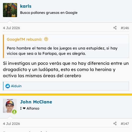
a
karls
c
Hasta que ocurrió el desastre, un día jugando a la ruleta
c
Busco pollones gruesos en Google
intenté apostar al par 600 euros salió impar luego pedí otro
i
préstamo de 1200 los aposté al rojo y salió el 0 verde
o
n
4 Jul 2026
#146
e
Pedí como 2 mil más y me puse a apostar a juegos del mundial
s
y perdí todo
GoogleTM rebuznó:
:
En ese punto se me fue la pinza totalmente empecé a pedir
Pero hombre el tema de los juegos es una estupidez, si hay
más préstamos y más préstamos para pagar otros préstamos
vicios que sea a la Farlopa, que es alegría.
La situación se me fue de las manos, actualmente debo unos 8
Si investigas un poco verás que no hay diferencia entre un
mil euros y no tengo un céntimo encima
drogadicto y un ludópata, esto es como la heroina y
activa las mismas áreas del cerebro
Quisiera saber qué pasa si no puedes pagar los microcréditos?
Y alguien tiene alguna idea de cómo podría solventar esta
Alduin
R
situación?
e
a
John McClane
c
c
I ❤ Alfonso
i
o
n
4 Jul 2026
#147
e
s