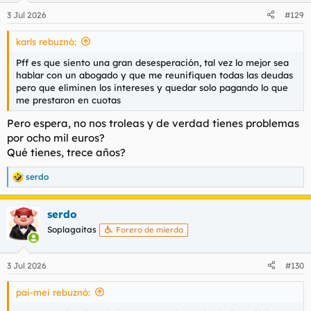
n
3 Jul 2026
#129
e
s
karls rebuznó:
:
Pff es que siento una gran desesperación, tal vez lo mejor sea
hablar con un abogado y que me reunifiquen todas las deudas
pero que eliminen los intereses y quedar solo pagando lo que
me prestaron en cuotas
Pero espera, no nos troleas y de verdad tienes problemas
por ocho mil euros?
Qué tienes, trece años?
serdo
R
e
a
serdo
c
c
Soplagaitas
Forero de mierda
i
o
n
3 Jul 2026
#130
e
s
pai-mei rebuznó:
: