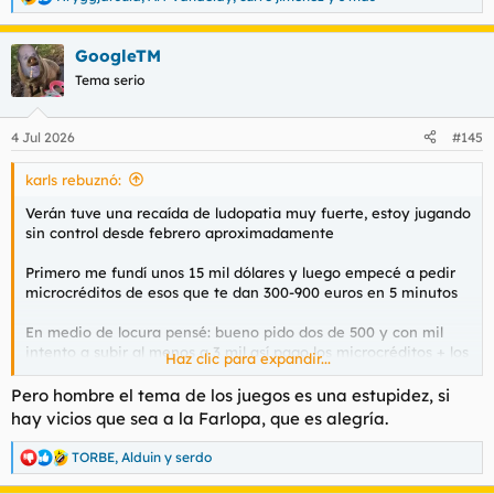
R
e
a
GoogleTM
c
c
Tema serio
i
o
n
4 Jul 2026
#145
e
s
karls rebuznó:
:
Verán tuve una recaída de ludopatia muy fuerte, estoy jugando
sin control desde febrero aproximadamente
Primero me fundí unos 15 mil dólares y luego empecé a pedir
microcréditos de esos que te dan 300-900 euros en 5 minutos
En medio de locura pensé: bueno pido dos de 500 y con mil
intento a subir al menos a 3 mil así pago los microcréditos + los
Haz clic para expandir...
interéses y “recupero” algo de todo lo que perdí
Pero hombre el tema de los juegos es una estupidez, si
Al principio tuve algo de suerte y funcionó
hay vicios que sea a la Farlopa, que es alegría.
Pedía 600 ganaba 2000 pagaba los créditos y luego seguía
TORBE
,
Alduin
y
serdo
R
apostando, luego perdía volvía a pedir otro crédito y así estuve
e
todos estos meses llegué a pedir como 100 microcréditos