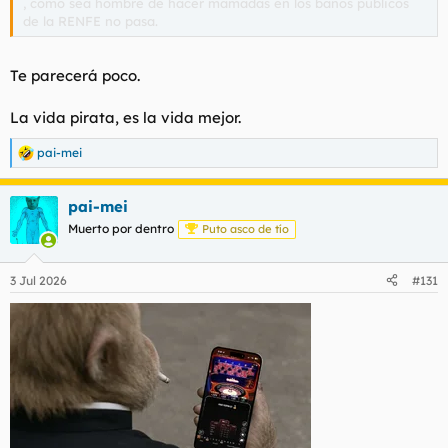
, como sea hombre de hacer mamadas en los baños públicos
de la RENFE no pasa.
Te parecerá poco.
La vida pirata, es la vida mejor.
pai-mei
R
e
a
pai-mei
c
c
Muerto por dentro
Puto asco de tío
i
o
n
3 Jul 2026
#131
e
s
: