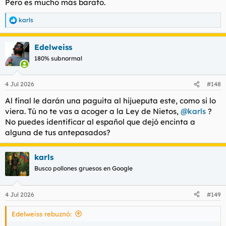
Pero es mucho más barato.
:
karls
R
e
a
Edelweiss
c
c
180% subnormal
i
o
n
4 Jul 2026
#148
e
s
Al final le darán una paguita al hijueputa este, como si lo
:
viera. Tú no te vas a acoger a la Ley de Nietos,
@karls
?
No puedes identificar al español que dejó encinta a
alguna de tus antepasados?
karls
Busco pollones gruesos en Google
4 Jul 2026
#149
Edelweiss rebuznó: