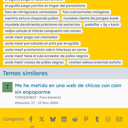
i
el aguilla juega parchis en hogar del pensionista
q
foro de retrógrados retrasados
foro subnormales misóginos
u
mentira estuvo chupando pollas
e
mundele cliente de pangea-bank
t
mundele devolviendo préstamo de sestercios
pedoflor = ilg = karls
a
redpo calcula el interés compuesto con comas
s
uncle meat paga con mamadas
uncle meat porculizado en pitis por el agüilla
uncle meat prestamista cobra intereses en carne
uncle meat tiene el culo acreedor de pollas negras
uncle meat vicioso de pollas negras
vinchen odioso anormal autista
Temas similares
Me he metido en una web de chicas con cam
T
sin enpaparme
TIMISINBOY
Foro General
Masunos
27
15 Nov 2004
Facebook
X
Bluesky
LinkedIn
Reddit
Pinterest
Tumblr
WhatsA
Em
Compartir:
Enlace