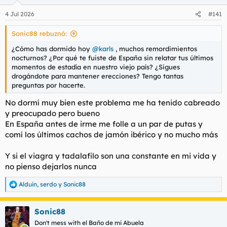
o
n
4 Jul 2026
#141
e
s
Sonic88 rebuznó:
:
¿Cómo has dormido hoy
@karls
, muchos remordimientos
nocturnos? ¿Por qué te fuiste de España sin relatar tus últimos
momentos de estadía en nuestro viejo país? ¿Sigues
drogándote para mantener erecciones? Tengo tantas
preguntas por hacerte.
No dormí muy bien este problema me ha tenido cabreado
y preocupado pero bueno
En España antes de irme me folle a un par de putas y
comí los últimos cachos de jamón ibérico y no mucho más
Y si el viagra y tadalafilo son una constante en mi vida y
no pienso dejarlos nunca
Alduin
,
serdo
y
Sonic88
R
e
a
Sonic88
c
c
Don't mess with el Baño de mi Abuela