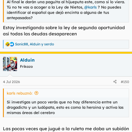
Al final le darán una paguita al hijueputa este, como si lo viera.
Tú no te vas a acoger a la Ley de Nietos,
@karls
? No puedes
identificar al español que dejó encinta a alguna de tus
antepasados?
Estoy investigando sobre la ley de segunda oportunidad
así todas las deudas desaparecen
Sonic88
,
Alduin
y
serdo
R
e
a
Alduin
c
c
Frikazo
i
o
n
4 Jul 2026
#150
e
s
karls rebuznó:
:
Si investigas un poco verás que no hay diferencia entre un
drogadicto y un ludópata, esto es como la heroina y activa las
mismas áreas del cerebro
Las pocas veces que jugué a la ruleta me daba un subidón