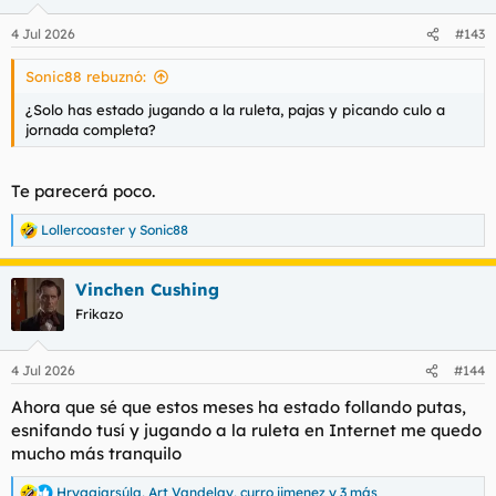
o
n
4 Jul 2026
#143
e
s
Sonic88 rebuznó:
:
¿Solo has estado jugando a la ruleta, pajas y picando culo a
jornada completa?
Te parecerá poco.
Lollercoaster
y
Sonic88
R
e
a
Vinchen Cushing
c
c
Frikazo
i
o
n
4 Jul 2026
#144
e
s
Ahora que sé que estos meses ha estado follando putas,
:
esnifando tusí y jugando a la ruleta en Internet me quedo
mucho más tranquilo
Hryggjarsúla
,
Art Vandelay
,
curro jimenez
y 3 más