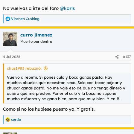
No vuelvas a irte del foro
@karls
Vinchen Cushing
R
e
a
curro jimenez
c
c
Muerto por dentro
i
o
n
4 Jul 2026
#137
e
s
chus1983 rebuznó:
:
Vuelvo a repetir. Si pones culo y boca ganas pasta. Hay
muchos abuelos que necesitan sexo. Solo con tocar, pajear y
chupar ganas pasta. No me vale eso de que no tengo dinero y
quiero que me presten. Poner el culo y la boca no supone
mucho esfuerzo y se gana bien, pero que muy bien. Y en B.
Como si no los hubiese puesto ya. Y gratis.
serdo
R
e
a