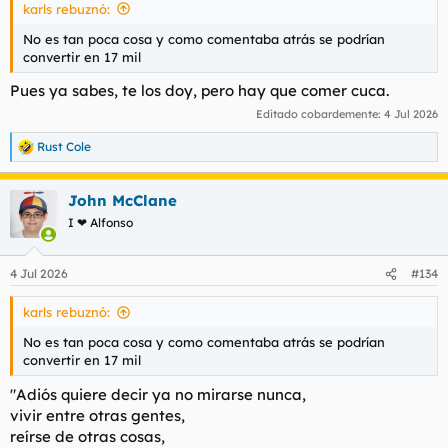
karls rebuznó:
No es tan poca cosa y como comentaba atrás se podrían
convertir en 17 mil
Pues ya sabes, te los doy, pero hay que comer cuca.
Editado cobardemente:
4 Jul 2026
Rust Cole
R
e
a
John McClane
c
c
I ❤ Alfonso
i
o
n
4 Jul 2026
#134
e
s
karls rebuznó:
:
No es tan poca cosa y como comentaba atrás se podrían
convertir en 17 mil
"Adiós quiere decir ya no mirarse nunca,
vivir entre otras gentes,
reírse de otras cosas,