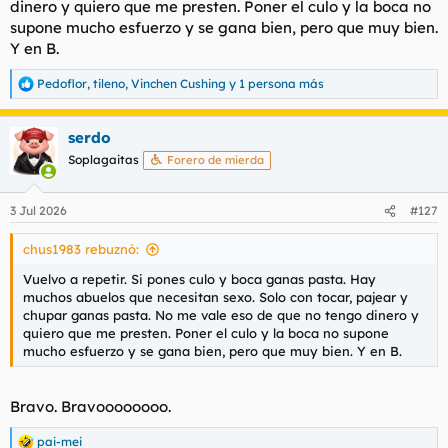
dinero y quiero que me presten. Poner el culo y la boca no
t
o
e
supone mucho esfuerzo y se gana bien, pero que muy bien.
m
Y en B.
a
Pedoflor
,
tileno
,
Vinchen Cushing
y 1 persona más
R
e
a
serdo
c
c
Soplagaitas
Forero de mierda
i
o
n
3 Jul 2026
#127
e
s
chus1983 rebuznó:
:
Vuelvo a repetir. Si pones culo y boca ganas pasta. Hay
muchos abuelos que necesitan sexo. Solo con tocar, pajear y
chupar ganas pasta. No me vale eso de que no tengo dinero y
quiero que me presten. Poner el culo y la boca no supone
mucho esfuerzo y se gana bien, pero que muy bien. Y en B.
Bravo. Bravoooooooo.
pai-mei
R