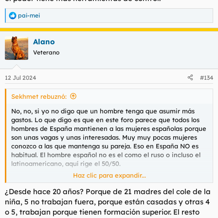
pai-mei
R
e
a
Alano
c
c
Veterano
i
o
n
12 Jul 2024
#134
e
s
Sekhmet rebuznó:
:
No, no, si yo no digo que un hombre tenga que asumir más
gastos. Lo que digo es que en este foro parece que todos los
hombres de España mantienen a las mujeres españolas porque
son unas vagas y unas interesadas. Muy muy pocas mujeres
conozco a las que mantenga su pareja. Eso en España NO es
habitual. El hombre español no es el como el ruso o incluso el
latinoamericano, aquí rige el 50/50.
Haz clic para expandir...
Es que no es por defender a la mujer ni nada, es que se
defienden tesis como que (1) la mujer se queda rota para
¿Desde hace 20 años? Porque de 21 madres del cole de la
siempre si la dejan. (2) la mujer es una interesada porque
niña, 5 no trabajan fuera, porque están casadas y otras 4
zapatos.
o 5, trabajan porque tienen formación superior. El resto