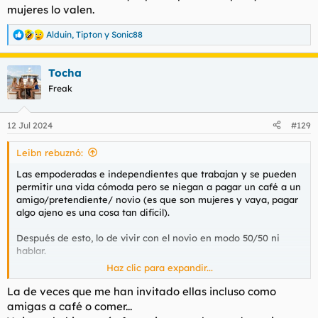
mujeres lo valen.
Alduin
,
Tipton
y
Sonic88
R
e
a
Tocha
c
c
Freak
i
o
n
12 Jul 2024
#129
e
s
Leibn rebuznó:
:
Las empoderadas e independientes que trabajan y se pueden
permitir una vida cómoda pero se niegan a pagar un café a un
amigo/pretendiente/ novio (es que son mujeres y vaya, pagar
algo ajeno es una cosa tan difícil).
Después de esto, lo de vivir con el novio en modo 50/50 ni
hablar.
Haz clic para expandir...
Y al final los hombres somos los tacaños.
La de veces que me han invitado ellas incluso como
amigas a café o comer...