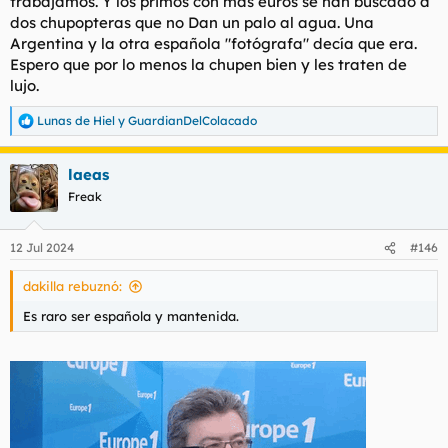
trabajamos. Y los primos con más euros se han buscado a
dos chupopteras que no Dan un palo al agua. Una
Argentina y la otra española "fotógrafa" decía que era.
Espero que por lo menos la chupen bien y les traten de
lujo.
Lunas de Hiel
y
GuardianDelColacado
R
e
a
laeas
c
c
Freak
i
o
n
12 Jul 2024
#146
e
s
dakilla rebuznó:
:
Es raro ser española y mantenida.