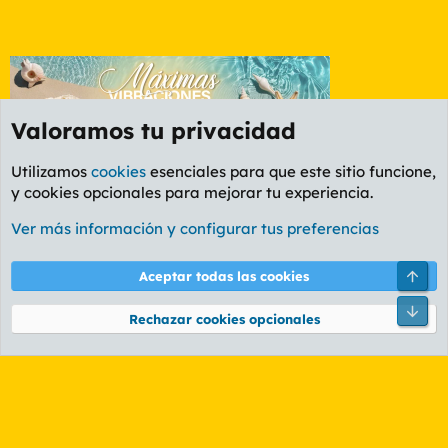
Valoramos tu privacidad
Utilizamos
cookies
esenciales para que este sitio funcione,
y cookies opcionales para mejorar tu experiencia.
Foro Rapiñas
Ver más información y configurar tus preferencias
Cookies
PL OLDSTYLE AMARILLO
Cambiar fuente
Español (ES)
Arri
Aceptar todas las cookies
Contáctanos
Términos y reglas
Política de privacidad
Ayuda
R
Pie
S
Rechazar cookies opcionales
S
®
Community platform by XenForo
© 2010-2026 XenForo Ltd.