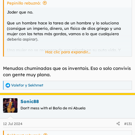
Pepinillo rebuznó:
:
Joder que no.
Que un hombre hace la tarea de un hombre y lo soluciona
(consigue un imperio, dinero, un físico de dios griego y una
mujer con las tetas más gordas, vamos a lo que cualquiera
debería aspirar).
Una mujer no se recupera de esa mierda en su puta vida. Y
Haz clic para expandir...
con razón. Y cuando la encuentres me la presentas que quiero
estudiar el caso.
Menudas chuminadas que os inventais. Eso o solo convivis
con gente muy plana.
Valefor
y
Sekhmet
R
e
a
Sonic88
c
c
Don't mess with el Baño de mi Abuela
i
o
n
12 Jul 2024
#131
e
s