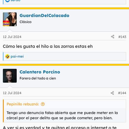
R
e
a
GuardianDelColacado
c
c
Clásico
i
o
n
12 Jul 2024
#143
e
s
Cómo les gusta el hilo a las zorras estas eh
:
pai-mei
R
e
a
Calentero Porcino
c
c
Forero del todo a cien
i
o
n
12 Jul 2024
#144
e
s
Pepinillo rebuznó:
:
Tengo una denuncia falsa abierta que me puede meter en la
cárcel por el peor delito que se puede cometer, pero bien.
A ver si es verdad y te quitan el acceso a internet o te