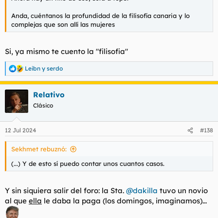
Anda, cuéntanos la profundidad de la filisofía canaria y lo
complejas que son allí las mujeres
Si, ya mismo te cuento la "filisofia"
Leibn
y
serdo
R
e
a
Relativo
c
c
Clásico
i
o
n
12 Jul 2024
#138
e
s
Sekhmet rebuznó:
:
(...) Y de esto sí puedo contar unos cuantos casos.
Y sin siquiera salir del foro: la Sta.
@dakilla
tuvo un novio
al que
ella
le daba la paga (los domingos, imaginamos)...