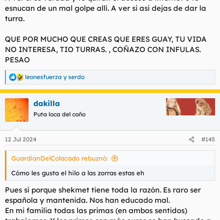
esnucan de un mal golpe allí. A ver si así dejas de dar la
turra.
QUE POR MUCHO QUE CREAS QUE ERES GUAY, TU VIDA
NO INTERESA, TIO TURRAS. , COÑAZO CON INFULAS.
PESAO
leonesfuerza
y
serdo
R
e
a
dakilla
c
c
Puta loca del coño
i
o
n
12 Jul 2024
#145
e
s
GuardianDelColacado rebuznó:
:
Cómo les gusta el hilo a las zorras estas eh
Pues sí porque shekmet tiene toda la razón. Es raro ser
española y mantenida. Nos han educado mal.
En mi familia todas las primas (en ambos sentidos)