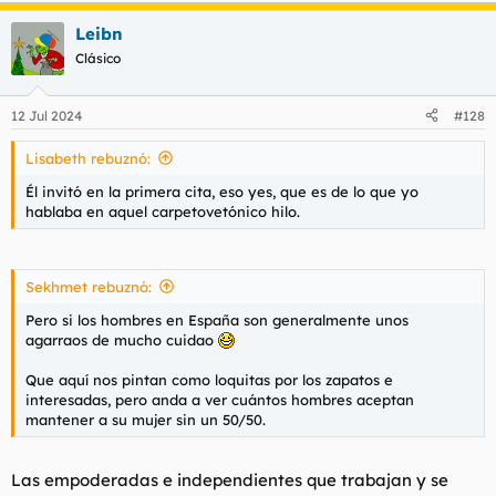
a
Leibn
c
c
Clásico
i
o
n
12 Jul 2024
#128
e
s
Lisabeth rebuznó:
:
Él invitó en la primera cita, eso yes, que es de lo que yo
hablaba en aquel carpetovetónico hilo.
Sekhmet rebuznó:
Pero si los hombres en España son generalmente unos
agarraos de mucho cuidao
Que aquí nos pintan como loquitas por los zapatos e
interesadas, pero anda a ver cuántos hombres aceptan
mantener a su mujer sin un 50/50.
Las empoderadas e independientes que trabajan y se