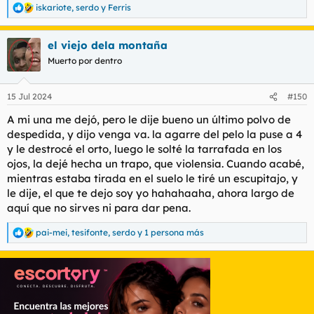
iskariote
,
serdo
y
Ferris
R
e
a
el viejo dela montaña
c
c
Muerto por dentro
i
o
n
15 Jul 2024
#150
e
s
A mi una me dejó, pero le dije bueno un último polvo de
:
despedida, y dijo venga va. la agarre del pelo la puse a 4
y le destrocé el orto, luego le solté la tarrafada en los
ojos, la dejé hecha un trapo, que violensia. Cuando acabé,
mientras estaba tirada en el suelo le tiré un escupitajo, y
le dije, el que te dejo soy yo hahahaaha, ahora largo de
aquí que no sirves ni para dar pena.
pai-mei
,
tesifonte
,
serdo
y 1 persona más
R
e
a
c
c
i
o