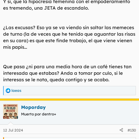
Y si, que la hipocresía femenina con el empoderamiento
Si la mujer se queja de tener que mantener al hombre tiene
es tremendo, una JETA de escandalo.
toda la razón, pero si el hombre se queja de mantener a la
mujer es un tacaño y mediocre.
Y si se propone el 50/50 sigue siendo un tacaño y un mediocre.
¿Las excusas? Eso ya se va viendo sin soltar las memeces
de turno (la de veces que he tenido que aguantar las risas
Los hombres tenemos que pasar por el aro por que las mujeres
en su cara) es que este finde trabajo, el que viene vienen
lo valen.
mis papis...
Que pasa ¿ni para una media hora de un café tienes
tan
interesada que estabas
? Anda a tomar por culo, si le
interesas se le nota, queda contigo y se acabo.
laeas
R
e
a
Moporday
c
c
Muerto por dentro+
i
o
n
12 Jul 2024
#130
e
s