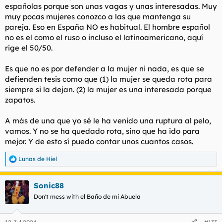
españolas porque son unas vagas y unas interesadas. Muy
muy pocas mujeres conozco a las que mantenga su
pareja. Eso en España NO es habitual. El hombre español
no es el como el ruso o incluso el latinoamericano, aquí
rige el 50/50.
Es que no es por defender a la mujer ni nada, es que se
defienden tesis como que (1) la mujer se queda rota para
siempre si la dejan. (2) la mujer es una interesada porque
zapatos.
A más de una que yo sé le ha venido una ruptura al pelo,
vamos. Y no se ha quedado rota, sino que ha ido para
mejor. Y de esto sí puedo contar unos cuantos casos.
Lunas de Hiel
R
e
a
Sonic88
c
c
Don't mess with el Baño de mi Abuela
i
o
n