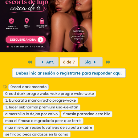
n
e
s
:
Primero
Último
Ant.
6 de 7
Sig.
Debes iniciar sesión o registrarte para responder aquí.
E
0read dark meando
t
0read dark progre woke woke progre woke woke
i
1. burócrata mamarracho progre-woke
q
1. leger subnormal premium usa-ue-otan
u
a morzhilla lo dejan por calvo
e
fimosín patrocina este hilo
t
max el fimoso desgraciado peor que ferris
a
max mierdan recibe lavativas de su puta madre
s
se tiraba peos caldosos en la cama