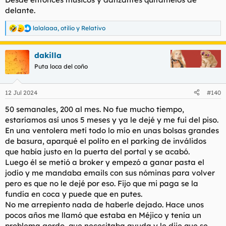
delante.
lalalaaa
,
otilio
y
Relativo
R
e
a
dakilla
c
c
Puta loca del coño
i
o
n
12 Jul 2024
#140
e
s
50 semanales, 200 al mes. No fue mucho tiempo,
:
estaríamos así unos 5 meses y ya le dejé y me fui del piso.
En una ventolera metí todo lo mío en unas bolsas grandes
de basura, aparqué el polito en el parking de inválidos
que había justo en la puerta del portal y se acabó.
Luego él se metió a broker y empezó a ganar pasta el
jodío y me mandaba emails con sus nóminas para volver
pero es que no le dejé por eso. Fijo que mi paga se la
fundía en coca y puede que en putes.
No me arrepiento nada de haberle dejado. Hace unos
pocos años me llamó que estaba en Méjico y tenía un
problema gordo, que necesitaba ayuda y le dije que se