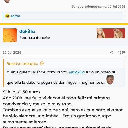
Editado cobardemente:
12 Jul 2024
serdo
R
e
a
dakilla
c
c
Puta loca del coño
i
o
n
12 Jul 2024
#139
e
s
Relativo rebuznó:
:
Y sin siquiera salir del foro: la Sta.
@dakilla
tuvo un novio al
que
ella
le daba la paga (los domingos, imaginamos)...
Sí hijo, sí. 50 euros.
Año 2009, me fui a vivir con él toda feliz mi primera
convivencia y me salió muy rana.
También es que se veía de vení, pero es que para el amor
he sido siempre una imbécil. Era un gaditano guapo
sumamente saleroso.
Desde entonces músicos y danzantes quítamelos de