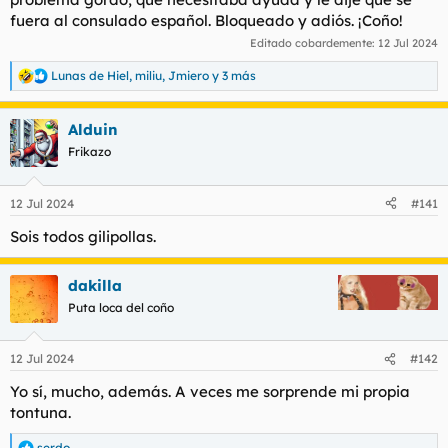
fuera al consulado español. Bloqueado y adiós. ¡Coño!
Editado cobardemente:
12 Jul 2024
Lunas de Hiel
,
miliu
,
Jmiero
y 3 más
R
e
a
Alduin
c
c
Frikazo
i
o
n
12 Jul 2024
#141
e
s
Sois todos gilipollas.
:
dakilla
Puta loca del coño
12 Jul 2024
#142
Yo sí, mucho, además. A veces me sorprende mi propia
tontuna.
serdo