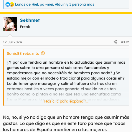
Lunas de Hiel
,
pai-mei
,
Alduin
y 1 persona más
R
e
a
Sekhmet
c
c
Freak
i
o
n
12 Jul 2024
#132
e
s
Sonic88 rebuznó:
:
¿Y por qué tendría un hombre en la actualidad que asumir más
gastos sobre la otra persona si sois seres funcionales y
empoderadas que no necesitáis de hombres para nada? ¿Se
estaba mejor con el modelo tradicional para algunas cosas eh?
Lo de tener que madrugar y salir ahí afuera día tras día en
entornos hostiles a veces para ganarte el sueldo no es tan
bonito como lo pintan a no ser que sea una enchufada como
Irene Montero a la que le pagan por inventarse estupideces.
Haz clic para expandir...
Ningún hombre debería aceptar una relación que al menos no
sea 50/50 ya que pasado el primer año apenas disfrutará de la
No, no, si yo no digo que un hombre tenga que asumir más
entrega de los orificios.
gastos. Lo que digo es que en este foro parece que todos
los hombres de España mantienen a las mujeres