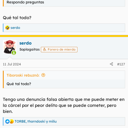
Respondo preguntas
l
i
t
o
e
Qué tal todo?
m
a
serdo
R
e
a
serdo
c
c
Soplagaitas
Forero de mierda
i
o
n
11 Jul 2024
#127
e
s
Tiboroski rebuznó:
:
Qué tal todo?
Tengo una denuncia falsa abierta que me puede meter en
la cárcel por el peor delito que se puede cometer, pero
bien.
TORBE
,
thorndoski
y
miliu
R
e