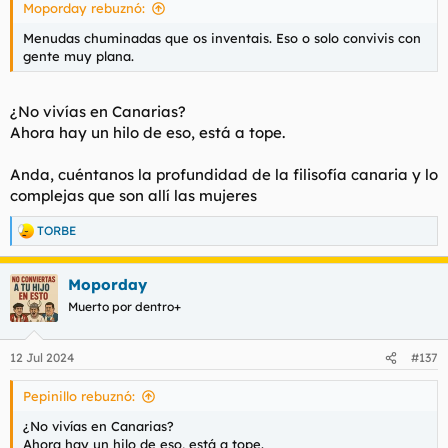
Moporday rebuznó:
:
Menudas chuminadas que os inventais. Eso o solo convivis con
gente muy plana.
¿No vivías en Canarias?
Ahora hay un hilo de eso, está a tope.
Anda, cuéntanos la profundidad de la filisofía canaria y lo
complejas que son allí las mujeres
TORBE
R
e
a
Moporday
c
c
Muerto por dentro+
i
o
n
12 Jul 2024
#137
e
s
Pepinillo rebuznó:
:
¿No vivías en Canarias?
Ahora hay un hilo de eso, está a tope.