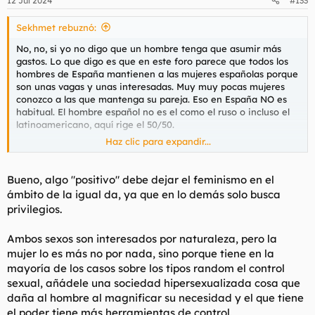
12 Jul 2024
#133
e
s
Sekhmet rebuznó:
:
No, no, si yo no digo que un hombre tenga que asumir más
gastos. Lo que digo es que en este foro parece que todos los
hombres de España mantienen a las mujeres españolas porque
son unas vagas y unas interesadas. Muy muy pocas mujeres
conozco a las que mantenga su pareja. Eso en España NO es
habitual. El hombre español no es el como el ruso o incluso el
latinoamericano, aquí rige el 50/50.
Haz clic para expandir...
Es que no es por defender a la mujer ni nada, es que se
defienden tesis como que (1) la mujer se queda rota para
siempre si la dejan. (2) la mujer es una interesada porque
Bueno, algo "positivo" debe dejar el feminismo en el
zapatos.
ámbito de la igual da, ya que en lo demás solo busca
privilegios.
A más de una que yo sé le ha venido una ruptura al pelo,
vamos. Y no se ha quedado rota, sino que ha ido para mejor. Y
Ambos sexos son interesados por naturaleza, pero la
de esto sí puedo contar unos cuantos casos.
mujer lo es más no por nada, sino porque tiene en la
mayoría de los casos sobre los tipos random el control
sexual, añádele una sociedad hipersexualizada cosa que
daña al hombre al magnificar su necesidad y el que tiene
el poder tiene más herramientas de control.