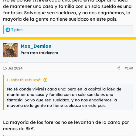
:
de mantener una casa y familia con un solo sueldo es una
fantasía. Salvo que sea sueldazo, y no nos engañemos, la
mayoría de la gente no tiene sueldazo en este país.
Tipton
R
e
a
Max_Demian
c
c
Puta rata traicionera
i
o
n
15 Jul 2024
#149
e
s
Lisabeth rebuznó:
:
No sé donde viviréis cada uno: pero en la capital la idea de
mantener una casa y familia con un solo sueldo es una
fantasía. Salvo que sea sueldazo, y no nos engañemos, la
mayoría de la gente no tiene sueldazo en este país.
La mayoría de los foreros no se levantan de la cama por
menos de 3k€.