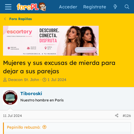
Acceder
Regístrate
Foro Rapiñas
Mujeres y sus excusas de mierda para
dejar a sus parejas
I
F
Deacon St. John
1 Jul 2024
n
e
i
c
Tiboroski
c
h
Nuestro hombre en París
i
a
a
d
d
e
11 Jul 2024
#126
o
i
r
n
Pepinillo rebuznó:
d
i
e
c