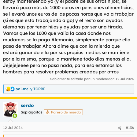
estoy manteniendo yo (y el padre de sus otros hijos), se
llevará poco más de 1000 euros en pensiones alimenticias,
se llevará unos euros de las pocas horas que va a trabajar
(si es que está trabajando algo) y el resto son ayudas
alemanas por tener hijos y ayudas por ser una tirada.
Vamos que los 1600 que valía la casa donde nos
mudamos se la paga Alemania, simplemente porque ella
pasa de trabajar. Ahora dime que con la mierda que
estará ganando ella por sus propios medios se mantiene
por ella misma, porque la mantiene todo dios menos ella.
Jejejejeeee pero no pasa nada, para eso estamos los
hombres para resolver problemas creados por otros
Sabiamente editado por un moderador:
12 Jul 2024
pai-mei
y
TORBE
R
e
a
serdo
c
c
Soplagaitas
Forero de mierda
i
o
n
12 Jul 2024
#136
e
s