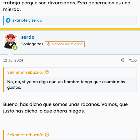
trabaja porque son divorciadas. Esta generación es una
A más de una que yo sé le ha venido una ruptura al pelo,
mierda.
vamos. Y no se ha quedado rota, sino que ha ido para mejor. Y
de esto sí puedo contar unos cuantos casos.
iskariote
y
serdo
R
e
a
serdo
c
c
Soplagaitas
Forero de mierda
i
o
n
12 Jul 2024
#135
e
s
Sekhmet rebuznó:
:
No, no, si yo no digo que un hombre tenga que asumir más
gastos.
Bueno, has dicho que somos unas rácanos. Vamos, que
justo has dicho lo que ahora niegas.
Sekhmet rebuznó: