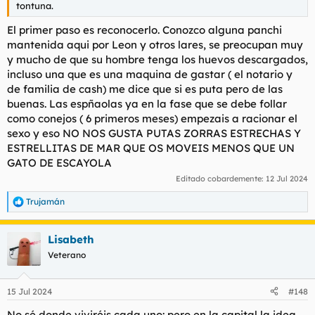
tontuna.
El primer paso es reconocerlo. Conozco alguna panchi
mantenida aqui por Leon y otros lares, se preocupan muy
y mucho de que su hombre tenga los huevos descargados,
incluso una que es una maquina de gastar ( el notario y
de familia de cash) me dice que si es puta pero de las
buenas. Las espñaolas ya en la fase que se debe follar
como conejos ( 6 primeros meses) empezais a racionar el
sexo y eso NO NOS GUSTA PUTAS ZORRAS ESTRECHAS Y
ESTRELLITAS DE MAR QUE OS MOVEIS MENOS QUE UN
GATO DE ESCAYOLA
Editado cobardemente:
12 Jul 2024
Trujamán
R
e
a
Lisabeth
c
c
Veterano
i
o
n
15 Jul 2024
#148
e
s
No sé donde viviréis cada uno: pero en la capital la idea