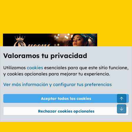
Valoramos tu privacidad
Utilizamos
cookies
esenciales para que este sitio funcione,
y cookies opcionales para mejorar tu experiencia.
Foro General
Ver más información y configurar tus preferencias
Cookies
PL OLDSTYLE AMARILLO
Cambiar fuente
Español (ES)
Arri
Aceptar todas las cookies
Contáctanos
Términos y reglas
Política de privacidad
Ayuda
R
Pie
S
Rechazar cookies opcionales
S
®
Community platform by XenForo
© 2010-2026 XenForo Ltd.