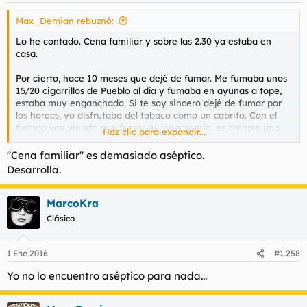
Max_Demian rebuznó:
Lo he contado. Cena familiar y sobre las 2.30 ya estaba en
casa.
Por cierto, hace 10 meses que dejé de fumar. Me fumaba unos
15/20 cigarrillos de Pueblo al día y fumaba en ayunas a tope,
estaba muy enganchado. Si te soy sincero dejé de fumar por
los horocs, yo disfrutaba del tabaco como un cabrito. Con el
tiempo voy viendo que fumar es innecesario, es crearse una
Haz clic para expandir...
dependencia estúpida. Los primeros meses tienes que
renunciar al placer de fumar pero luego vas viendo que no
"Cena familiar" es demasiado aséptico.
merece la pena. Es decir, tienes que tirar de fuerza de voluntad
Desarrolla.
un tiempo, luego te alegras. Y luego vuelves al tabaco
humillado y hundido.
MarcoKra
Clásico
1 Ene 2016
#1.258
Yo no lo encuentro aséptico para nada...