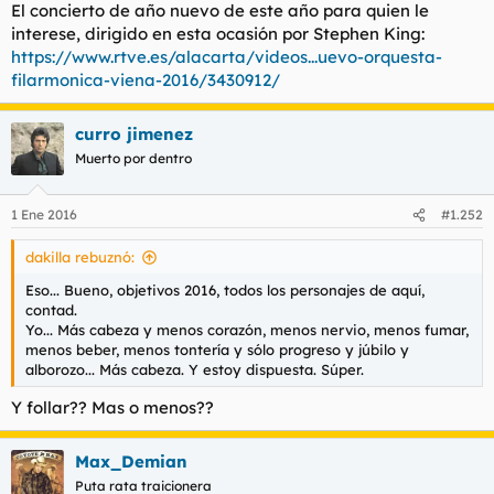
El concierto de año nuevo de este año para quien le
l
i
interese, dirigido en esta ocasión por Stephen King:
t
o
https://www.rtve.es/alacarta/videos...uevo-orquesta-
e
m
filarmonica-viena-2016/3430912/
a
curro jimenez
Muerto por dentro
1 Ene 2016
#1.252
dakilla rebuznó:
Eso... Bueno, objetivos 2016, todos los personajes de aquí,
contad.
Yo... Más cabeza y menos corazón, menos nervio, menos fumar,
menos beber, menos tontería y sólo progreso y júbilo y
alborozo... Más cabeza. Y estoy dispuesta. Súper.
Y follar?? Mas o menos??
Max_Demian
Puta rata traicionera