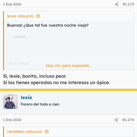
1 Ene 2016
#1.273
lexie rebuznó:
Buenas! ¿Que tal fue vuestra noche vieja?
- - - Updated - - -
¿Que pasa?
Haz clic para expandir...
Sí, lexie, bonita, incluso peor.
- - - Updated - - -
Si las tienes operadas no me interesas un ápice.
¿Siempre eres tan asi? ¿Tan mal ha ido chiquilla?
lexie
Forero del todo a cien
1 Ene 2016
#1.274
HerbMan rebuznó: