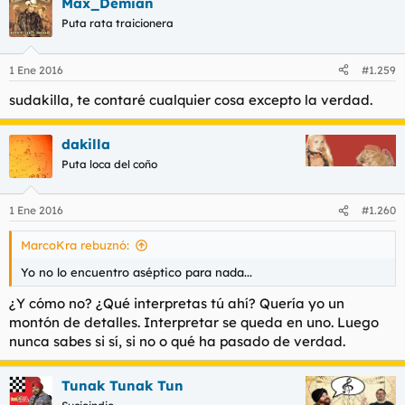
Max_Demian
Puta rata traicionera
1 Ene 2016
#1.259
sudakilla, te contaré cualquier cosa excepto la verdad.
dakilla
Puta loca del coño
1 Ene 2016
#1.260
MarcoKra rebuznó:
Yo no lo encuentro aséptico para nada...
¿Y cómo no? ¿Qué interpretas tú ahí? Quería yo un
montón de detalles. Interpretar se queda en uno. Luego
nunca sabes si sí, si no o qué ha pasado de verdad.
Tunak Tunak Tun