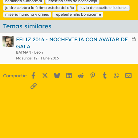
hediondo subnormal
e
intestino seco de nochevieja
t
jaldre celebra la última estafa del año
lluvia de caceite e ilusiones
a
miseria humana y orines
repelente niño boniacente
s
Temas similares
FELIZ 2016 - NOCHEVIEJA CON AVATAR DE
e
GALA
r
BATMAN
León
r
Masunos
12
1 Ene 2016
Facebook
X
Bluesky
LinkedIn
Reddit
Pinterest
Tumblr
WhatsA
Em
Compartir:
o
Enlace