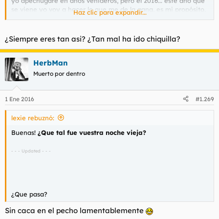
yo apechugaré en años venideros, pero el 2016... este año que
se viene yo voy a hacer lo que me de la gana, es mi propósito,
Haz clic para expandir...
y no paso por el suplicio, al menos este año. LO JURO.
¿Siempre eres tan asi? ¿Tan mal ha ido chiquilla?
HerbMan
Muerto por dentro
1 Ene 2016
#1.269
lexie rebuznó:
Buenas!
¿Que tal fue vuestra noche vieja?
- - - Updated - - -
¿Que pasa?
Sin caca en el pecho lamentablemente