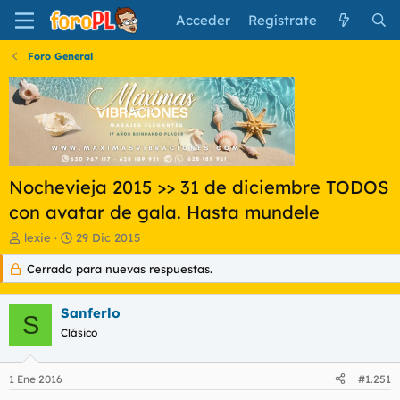
Acceder
Regístrate
Foro General
Nochevieja 2015 >> 31 de diciembre TODOS
con avatar de gala. Hasta mundele
I
F
lexie
29 Dic 2015
n
e
Cerrado para nuevas respuestas.
i
c
c
h
i
a
Sanferlo
a
d
S
d
Clásico
e
o
i
r
n
1 Ene 2016
#1.251
d
i
e
c