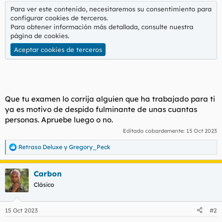
t
o
Para ver este contenido, necesitaremos su consentimiento para
e
configurar cookies de terceros.
m
Para obtener información más detallada, consulte nuestra
a
página de cookies
.
Aceptar cookies de terceros
Que tu examen lo corrija alguien que ha trabajado para ti
ya es motivo de despido fulminante de unas cuantas
personas. Apruebe luego o no.
Editado cobardemente:
15 Oct 2023
Retraso Deluxe
y
Gregory_Peck
R
e
a
Carbon
c
c
Clásico
i
o
n
15 Oct 2023
#2
e
s