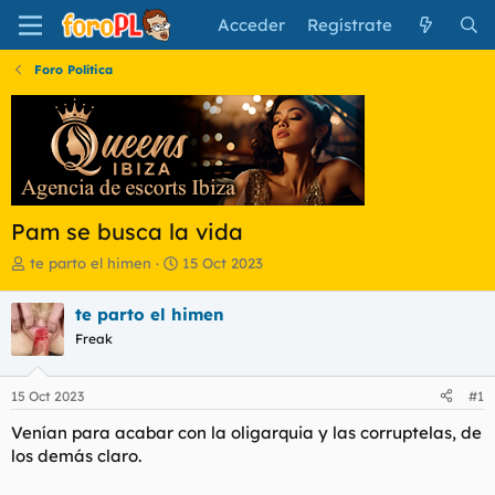
Acceder
Regístrate
Foro Política
Pam se busca la vida
I
F
te parto el himen
15 Oct 2023
n
e
i
c
te parto el himen
c
h
Freak
i
a
a
d
d
e
15 Oct 2023
#1
o
i
r
n
Venían para acabar con la oligarquia y las corruptelas, de
d
i
los demás claro.
e
c
l
i