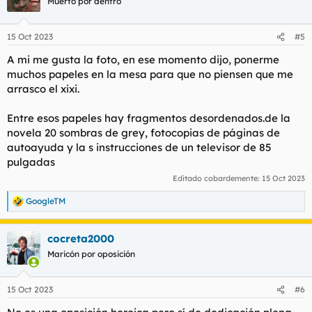
Muerto por dentro
i
o
n
15 Oct 2023
#5
e
s
A mi me gusta la foto, en ese momento dijo, ponerme
:
muchos papeles en la mesa para que no piensen que me
arrasco el xixi.
Entre esos papeles hay fragmentos desordenados.de la
novela 20 sombras de grey, fotocopias de páginas de
autoayuda y la s instrucciones de un televisor de 85
pulgadas
Editado cobardemente:
15 Oct 2023
GoogleTM
R
e
a
cocreta2000
c
c
Maricón por oposición
i
o
n
15 Oct 2023
#6
e
s