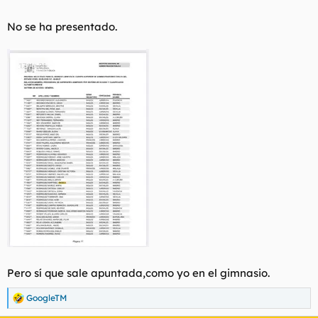
No se ha presentado.
Pero sí que sale apuntada,como yo en el gimnasio.
GoogleTM
R
e