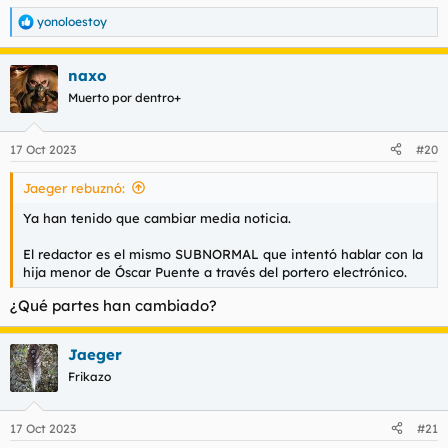
yonoloestoy
R
e
a
naxo
c
c
Muerto por dentro+
i
o
n
17 Oct 2023
#20
e
s
Jaeger rebuznó:
:
Ya han tenido que cambiar media noticia.
El redactor es el mismo SUBNORMAL que intentó hablar con la
hija menor de Óscar Puente a través del portero electrónico.
¿Qué partes han cambiado?
Jaeger
Frikazo
17 Oct 2023
#21