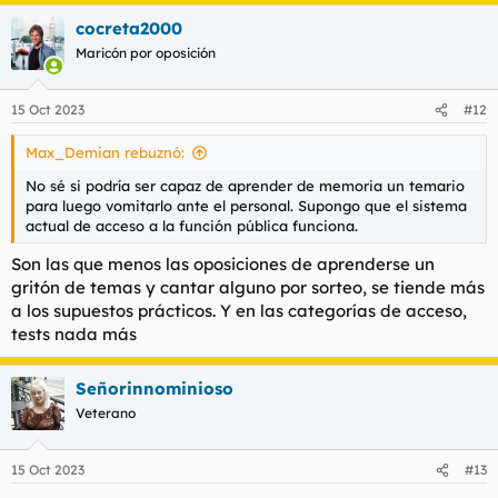
a
cocreta2000
c
c
Maricón por oposición
i
o
n
15 Oct 2023
#12
e
s
Max_Demian rebuznó:
:
No sé si podría ser capaz de aprender de memoria un temario
para luego vomitarlo ante el personal. Supongo que el sistema
actual de acceso a la función pública funciona.
Son las que menos las oposiciones de aprenderse un
gritón de temas y cantar alguno por sorteo, se tiende más
a los supuestos prácticos. Y en las categorías de acceso,
tests nada más
Señorinnominioso
Veterano
15 Oct 2023
#13