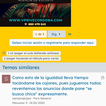
Último
1 de 3
Sig.
Debes iniciar sesión o registrarte para responder aquí.
E
1 sir jaeger el cuck defiende cetáceos
t
2 jaeger haciendo el ridículo para variar
i
q
Temas similares
u
e
Como esto de la igualdad lleva tiempo
S
t
e
tocándome los cojones, pues juguemos todos:
a
r
s
reventemos los anuncios donde pone "se
r
busca chica" expresamente.
siemprepajas
Foro General
Masunos
3
14 Dic 2022