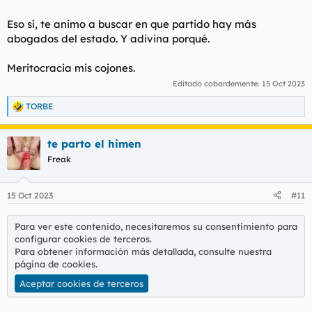
Eso sí, te animo a buscar en que partido hay más
abogados del estado. Y adivina porqué.
Meritocracia mis cojones.
Editado cobardemente:
15 Oct 2023
TORBE
R
e
a
te parto el himen
c
c
Freak
i
o
n
15 Oct 2023
#11
e
s
:
Para ver este contenido, necesitaremos su consentimiento para
configurar cookies de terceros.
Para obtener información más detallada, consulte nuestra
página de cookies
.
Aceptar cookies de terceros