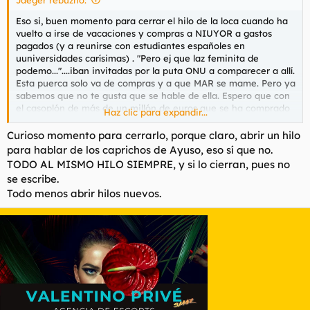
Eso si, buen momento para cerrar el hilo de la loca cuando ha
vuelto a irse de vacaciones y compras a NIUYOR a gastos
pagados (y a reunirse con estudiantes españoles en
uuniversidades carísimas) . "Pero ej que laz feminita de
podemo..."....iban invitadas por la puta ONU a comparecer a allí.
Esta puerca solo va de compras y a que MAR se mame. Pero ya
sabemos que no te gusta que se hable de ella. Espero que con
el casoplón de más de un millón de euros que se ha comprado
Haz clic para expandir...
también nos des debate. Curioso momento para cerrar el hilo,
si.
Curioso momento para cerrarlo, porque claro, abrir un hilo
para hablar de los caprichos de Ayuso, eso sí que no.
TODO AL MISMO HILO SIEMPRE, y si lo cierran, pues no
se escribe.
Todo menos abrir hilos nuevos.