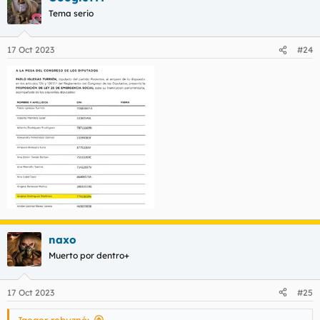
c
Tema serio
i
o
n
17 Oct 2023
#24
e
s
:
naxo
Muerto por dentro+
17 Oct 2023
#25
Jaeger rebuznó: