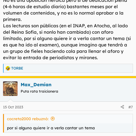
No es una oposición heroica pero sí de dedicación plena
:
(4-6 horas de estudio diario) bastantes meses por el
volumen de contenidos, y no es lo normal aprobar a la
primera.
Las lecturas son públicas (en el INAP, en Atocha, al lado
del Reina Sofía, si nonlo han cambiado) con aforo
limitado, por si alguno quiere ir a verla cantar un tema (si
es que ha ido al examen), aunque imagino que tendrá a
un grupo de fieles haciendo cola para llenar el aforo y
evitar la entrada de periodistas y mirones.
TORBE
R
e
a
Max_Demian
c
c
Puta rata traicionera
i
o
n
15 Oct 2023
#7
e
s
cocreta2000 rebuznó:
:
por si alguno quiere ir a verla cantar un tema