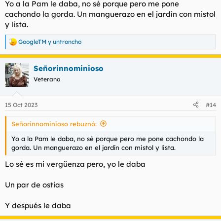
Yo a la Pam le daba, no sé porque pero me pone
cachondo la gorda. Un manguerazo en el jardín con mistol
y lista.
GoogleTM
y
untroncho
R
e
a
Señorinnominioso
c
c
Veterano
i
o
n
15 Oct 2023
#14
e
s
Señorinnominioso rebuznó:
:
Yo a la Pam le daba, no sé porque pero me pone cachondo la
gorda. Un manguerazo en el jardín con mistol y lista.
Lo sé es mi vergüenza pero, yo le daba
Un par de ostias
Y después le daba