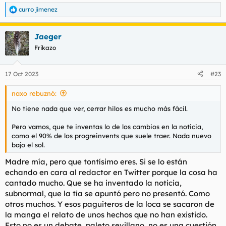
curro jimenez
R
e
a
Jaeger
c
c
Frikazo
i
o
n
17 Oct 2023
#23
e
s
naxo rebuznó:
:
No tiene nada que ver, cerrar hilos es mucho más fácil.
Pero vamos, que te inventas lo de los cambios en la noticia,
como el 90% de los progreinvents que suele traer. Nada nuevo
bajo el sol.
Madre mía, pero que tontísimo eres. Si se lo están
echando en cara al redactor en Twitter porque la cosa ha
cantado mucho. Que se ha inventado la noticia,
subnormal, que la tía se apuntó pero no presentó. Como
otros muchos. Y esos paguiteros de la loca se sacaron de
la manga el relato de unos hechos que no han existido.
Esto no es un debate, paleto sevillano, no es una cuestión