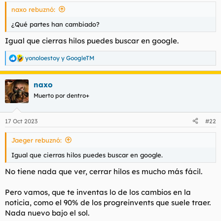
naxo rebuznó:
¿Qué partes han cambiado?
Igual que cierras hilos puedes buscar en google.
yonoloestoy
y
GoogleTM
R
e
a
naxo
c
c
Muerto por dentro+
i
o
n
17 Oct 2023
#22
e
s
Jaeger rebuznó:
:
Igual que cierras hilos puedes buscar en google.
No tiene nada que ver, cerrar hilos es mucho más fácil.
Pero vamos, que te inventas lo de los cambios en la
noticia, como el 90% de los progreinvents que suele traer.
Nada nuevo bajo el sol.