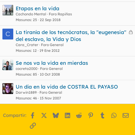
o
Etapas en la vida
Cachondo Mental
Foro Rapiñas
Masunos
25
22 Sep 2018
La tiranía de los tecnócratas, la "eugenesia"
C
e
del esclavo, la Vida y Dios
r
Cara_Crater
Foro General
r
Masunos
12
19 Ene 2012
Se nos va la vida en mierdas
cocreta2000
Foro General
o
Masunos
85
10 Oct 2008
Un día en la vida de COSTRA EL PAYASO
Darwin1889
Foro General
Masunos
46
15 Nov 2007
Facebook
X
Bluesky
LinkedIn
Reddit
Pinterest
Tumblr
WhatsA
Em
Compartir:
Enlace