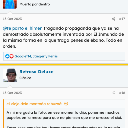
Muerto por dentro
16 Oct 2023
#17
@te parto el himen
tragando propaganda que ya se ha
demostrado absolutamente inventada por El Inmundo de
la misma forma en la que traga penes de ébano. Todo en
orden.
GoogleTM
,
Jaeger
y
Ferris
R
e
a
Retraso Deluxe
c
c
Clásico
i
o
n
16 Oct 2023
#18
e
s
el viejo dela montaña rebuznó:
:
A mi me gusta la foto, en ese momento dijo, ponerme muchos
papeles en la mesa para que no piensen que me arrasco el xixi.
Entre esos papeles hay fragmentos desordenados.de la novela