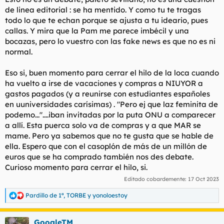
de linea editorial : se ha mentido. Y como tu te tragas
todo lo que te echan porque se ajusta a tu ideario, pues
callas. Y mira que la Pam me parece imbécil y una
bocazas, pero lo vuestro con las fake news es que no es ni
normal.
Eso si, buen momento para cerrar el hilo de la loca cuando
ha vuelto a irse de vacaciones y compras a NIUYOR a
gastos pagados (y a reunirse con estudiantes españoles
en uuniversidades carísimas) . "Pero ej que laz feminita de
podemo..."....iban invitadas por la puta ONU a comparecer
a allí. Esta puerca solo va de compras y a que MAR se
mame. Pero ya sabemos que no te gusta que se hable de
ella. Espero que con el casoplón de más de un millón de
euros que se ha comprado también nos des debate.
Curioso momento para cerrar el hilo, si.
Editado cobardemente:
17 Oct 2023
Pardillo de 1ª
,
TORBE
y
yonoloestoy
R
e
a
GoogleTM
c