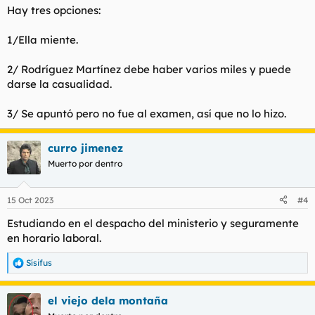
Hay tres opciones:
1/Ella miente.
2/ Rodríguez Martínez debe haber varios miles y puede
darse la casualidad.
3/ Se apuntó pero no fue al examen, así que no lo hizo.
curro jimenez
Muerto por dentro
15 Oct 2023
#4
Estudiando en el despacho del ministerio y seguramente
en horario laboral.
Sísifus
R
e
a
el viejo dela montaña
c
c